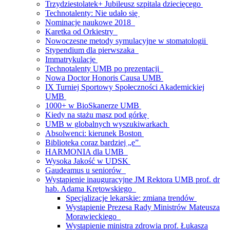
Trzydziestolatek+ Jubileusz szpitala dziecięcego
Technotalenty: Nie udało się
Nominacje naukowe 2018
Karetka od Orkiestry
Nowoczesne metody symulacyjne w stomatologii
Stypendium dla pierwszaka
Immatrykulacje
Technotalenty UMB po prezentacji
Nowa Doctor Honoris Causa UMB
IX Turniej Sportowy Społeczności Akademickiej
UMB
1000+ w BioSkanerze UMB
Kiedy na stażu masz pod górkę
UMB w globalnych wyszukiwarkach
Absolwenci: kierunek Boston
Biblioteka coraz bardziej „e”
HARMONIA dla UMB
Wysoka Jakość w UDSK
Gaudeamus u seniorów
Wystąpienie inauguracyjne JM Rektora UMB prof. dr
hab. Adama Krętowskiego
Specjalizacje lekarskie: zmiana trendów
Wystąpienie Prezesa Rady Ministrów Mateusza
Morawieckiego
Wystąpienie ministra zdrowia prof. Łukasza