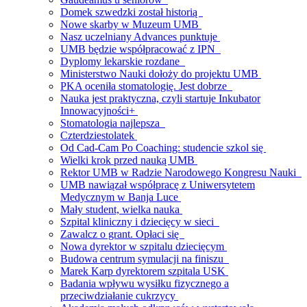
Domek szwedzki został historią
Nowe skarby w Muzeum UMB
Nasz uczelniany Advances punktuje
UMB będzie współpracować z IPN
Dyplomy lekarskie rozdane
Ministerstwo Nauki dołoży do projektu UMB
PKA oceniła stomatologię. Jest dobrze
Nauka jest praktyczna, czyli startuje Inkubator
Innowacyjności+
Stomatologia najlepsza
Czterdziestolatek
Od Cad-Cam Po Coaching: studencie szkol się
Wielki krok przed nauką UMB
Rektor UMB w Radzie Narodowego Kongresu Nauki
UMB nawiązał współpracę z Uniwersytetem
Medycznym w Banja Luce
Mały student, wielka nauka
Szpital kliniczny i dziecięcy w sieci
Zawalcz o grant. Opłaci się
Nowa dyrektor w szpitalu dziecięcym
Budowa centrum symulacji na finiszu
Marek Karp dyrektorem szpitala USK
Badania wpływu wysiłku fizycznego a
przeciwdziałanie cukrzycy