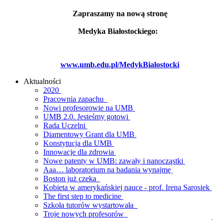
Zapraszamy na nową stronę
Medyka Białostockiego:
www.umb.edu.pl/MedykBialostocki
Aktualności
2020
Pracownia zapachu
Nowi profesorowie na UMB
UMB 2.0. Jesteśmy gotowi
Rada Uczelni
Diamentowy Grant dla UMB
Konstytucja dla UMB
Innowacje dla zdrowia
Nowe patenty w UMB: zawały i nanocząstki
Aaa… laboratorium na badania wynajmę
Boston już czeka
Kobieta w amerykańskiej nauce - prof. Irena Sarosiek
The first step to medicine
Szkoła tutorów wystartowała
Troje nowych profesorów