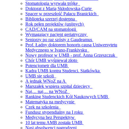
Stomatologia wyrwała trójkę
Doktorat z Marią Skłodowską-Curie
Spacer w przeszłość Pałacu Branickich
Biblioteka szerzej dostępna
Rok pełen projektów (unijnych)
CAD/CAM na stomatologii
Wymagający pacjent geriatryczny
Seniorzy po raz szósty z Gaudeamus
Prof. Ładny doktorem honoris causa Uniwersytetu
Medycznego w Ivano-Frankivsku
Nowy profesor w UMB - prof. Anna Grzeszczuk
Chór UMB wyśpiewał złoto
Potencjometr dla UMB
Kadra UMB kontra Studenci. Siatkówka
UMB się szkoli
A jednak WNoZ na A
Marszałek wspiera szpital dziecięcy
Naj… naj… na WNoZ
Ranking Studenckich Kół Naukowych UMB
Matematyka na medycynie
Czek na szkolenia
Fundusz stypendialny na I roku
Medycyna bez Perspektyw
10 lat temu AMB została UMB
Nasi absolwenci nagrodzeni