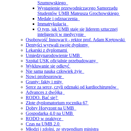
Szumowskiego
Wystąpienie przewodniczącego Samorządu
Studentów UMB Mateusza Grochowskiego
Medale i odznaczenia
Immatrykulacja
O tym, jak UMB staje się liderem sztucznej
inteligencji w medycynie
Osobowość Innowacji - rektor prof. Adam Krętowski
Dentyści wyrwali swoje dyplomy
Lekarski z dyplomami
Umiędzynarodowienie UMB
Szpital USK oficjalnie przebudowany
Wykluwanie się odkryć
Nie samą nauką człowiek żyje
Nowi profesorowie
Granty: fakty i mity
Serce za serce, czyli odznaki od kardiochirurgów
Advances z dwójką
RODO. Bać się?
Złote dyplomatorium rocznika 67
Dobry Horyzont na UMB
Gospodarka 4.0 na UMB
RODO w praktyce
Czas na UMB 2.0
Młodzi i zdolni, ze stypendium ministra