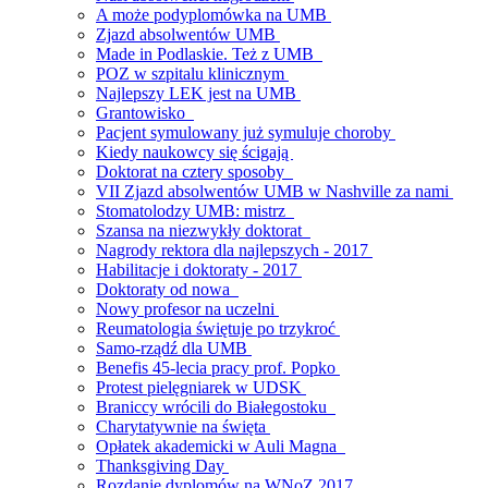
A może podyplomówka na UMB
Zjazd absolwentów UMB
Made in Podlaskie. Też z UMB
POZ w szpitalu klinicznym
Najlepszy LEK jest na UMB
Grantowisko
Pacjent symulowany już symuluje choroby
Kiedy naukowcy się ścigają
Doktorat na cztery sposoby
VII Zjazd absolwentów UMB w Nashville za nami
Stomatolodzy UMB: mistrz
Szansa na niezwykły doktorat
Nagrody rektora dla najlepszych - 2017
Habilitacje i doktoraty - 2017
Doktoraty od nowa
Nowy profesor na uczelni
Reumatologia świętuje po trzykroć
Samo-rządź dla UMB
Benefis 45-lecia pracy prof. Popko
Protest pielęgniarek w UDSK
Braniccy wrócili do Białegostoku
Charytatywnie na święta
Opłatek akademicki w Auli Magna
Thanksgiving Day
Rozdanie dyplomów na WNoZ 2017