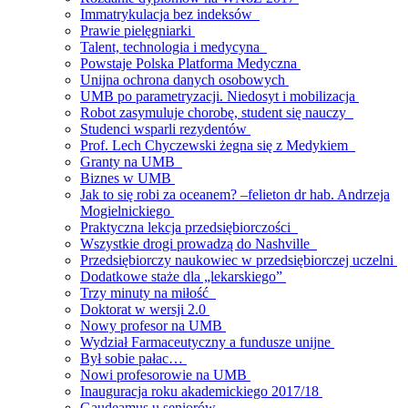
Immatrykulacja bez indeksów
Prawie pielęgniarki
Talent, technologia i medycyna
Powstaje Polska Platforma Medyczna
Unijna ochrona danych osobowych
UMB po parametryzacji. Niedosyt i mobilizacja
Robot zasymuluje chorobę, student się nauczy
Studenci wsparli rezydentów
Prof. Lech Chyczewski żegna się z Medykiem
Granty na UMB
Biznes w UMB
Jak to się robi za oceanem? –felieton dr hab. Andrzeja
Mogielnickiego
Praktyczna lekcja przedsiębiorczości
Wszystkie drogi prowadzą do Nashville
Przedsiębiorczy naukowiec w przedsiębiorczej uczelni
Dodatkowe staże dla „lekarskiego”
Trzy minuty na miłość
Doktorat w wersji 2.0
Nowy profesor na UMB
Wydział Farmaceutyczny a fundusze unijne
Był sobie pałac…
Nowi profesorowie na UMB
Inauguracja roku akademickiego 2017/18
Gaudeamus u seniorów