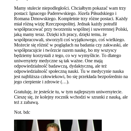
Mamy stulecie niepodległości. Chciałbym pokazać wam trzy
postaci: Ignacego Paderewskiego. Józefa Piłsudskiego i
Romana Dmowskiego. Kompletnie trzy różne postaci. Każdy
miał różną wizję Rzeczpospolitej. Jednak każdy potrafił
współpracować przy tworzeniu wspólnej i suwerennej Polski,
jaką mamy teraz. Dzięki ich pracy, dzięki temu, że
współpracowali, stworzyli coś wyjątkowego, coś wielkiego.
Możecie się różnić w poglądach na badania czy zakwaski, ale
współpracujcie i twórzcie razem naukę, bo my wszyscy
będziemy korzystali z tego, co wy wymyślicie. To dlatego
uniwersytety medyczne są tak ważne. One mają
odpowiedzialność badawczą, dydaktyczną, ale też
odpowiedzialność społeczną nauki. Tu w medycynie nauka
jest najbliższa człowiekowi, bo się przekłada bezpośrednio na
jego cierpienie i zdrowie (…).
Gratuluję, że jesteście tu, w tym najlepszym uniwersytecie.
Cieszę się, że kolejny rocznik wchodzi w szranki z nauką, ale
też z zabawą.
Not. bdc