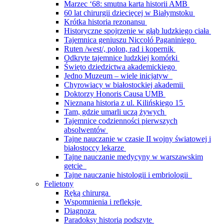
Marzec ‘68: smutna karta historii AMB
60 lat chirurgii dziecięcej w Białymstoku
Krótka historia rezonansu
Historyczne spojrzenie w głąb ludzkiego ciała
Tajemnica geniuszu Niccoló Paganiniego
Ruten /west/, polon, rad i kopernik
Odkryte tajemnice ludzkiej komórki
Święto dziedzictwa akademickiego
Jedno Muzeum – wiele inicjatyw
Chyrowiacy w białostockiej akademii
Doktorzy Honoris Causa UMB
Nieznana historia z ul. Kilińskiego 15
Tam, gdzie umarli uczą żywych
Tajemnice codzienności pierwszych
absolwentów
Tajne nauczanie w czasie II wojny światowej i
białostoccy lekarze
Tajne nauczanie medycyny w warszawskim
getcie
Tajne nauczanie histologii i embriologii
Felietony
Ręką chirurga
Wspomnienia i refleksje
Diagnoza
Paradoksy historią podszyte