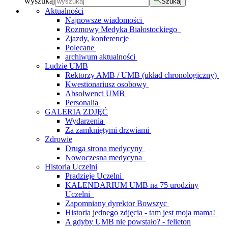
wyszukaj
Szukaj
Aktualności
Najnowsze wiadomości
Rozmowy Medyka Białostockiego
Zjazdy, konferencje
Polecane
archiwum aktualności
Ludzie UMB
Rektorzy AMB / UMB (układ chronologiczny)
Kwestionariusz osobowy
Absolwenci UMB
Personalia
GALERIA ZDJĘĆ
Wydarzenia
Za zamkniętymi drzwiami
Zdrowie
Druga strona medycyny
Nowoczesna medycyna
Historia Uczelni
Pradzieje Uczelni
KALENDARIUM UMB na 75 urodziny
Uczelni
Zapomniany dyrektor Bowszyc
Historia jednego zdjęcia - tam jest moja mama!
A gdyby UMB nie powstało? - felieton