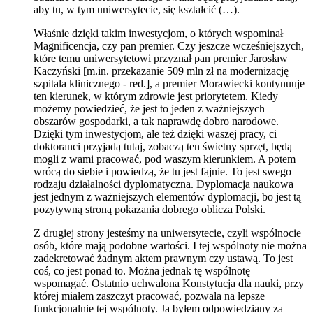
aby tu, w tym uniwersytecie, się kształcić (…).
Właśnie dzięki takim inwestycjom, o których wspominał
Magnificencja, czy pan premier. Czy jeszcze wcześniejszych,
które temu uniwersytetowi przyznał pan premier Jarosław
Kaczyński [m.in. przekazanie 509 mln zł na modernizację
szpitala klinicznego - red.], a premier Morawiecki kontynuuje
ten kierunek, w którym zdrowie jest priorytetem. Kiedy
możemy powiedzieć, że jest to jeden z ważniejszych
obszarów gospodarki, a tak naprawdę dobro narodowe.
Dzięki tym inwestycjom, ale też dzięki waszej pracy, ci
doktoranci przyjadą tutaj, zobaczą ten świetny sprzęt, będą
mogli z wami pracować, pod waszym kierunkiem. A potem
wrócą do siebie i powiedzą, że tu jest fajnie. To jest swego
rodzaju działalności dyplomatyczna. Dyplomacja naukowa
jest jednym z ważniejszych elementów dyplomacji, bo jest tą
pozytywną stroną pokazania dobrego oblicza Polski.
Z drugiej strony jesteśmy na uniwersytecie, czyli wspólnocie
osób, które mają podobne wartości. I tej wspólnoty nie można
zadekretować żadnym aktem prawnym czy ustawą. To jest
coś, co jest ponad to. Można jednak tę wspólnotę
wspomagać. Ostatnio uchwalona Konstytucja dla nauki, przy
której miałem zaszczyt pracować, pozwala na lepsze
funkcjonalnie tej wspólnoty. Ja byłem odpowiedziany za