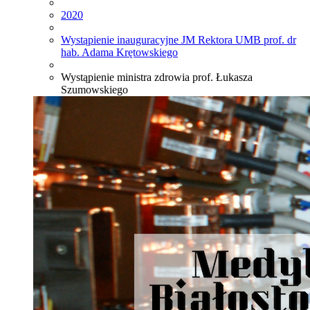
2020
Wystąpienie inauguracyjne JM Rektora UMB prof. dr
hab. Adama Krętowskiego
Wystąpienie ministra zdrowia prof. Łukasza
Szumowskiego