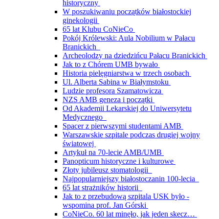
historyczny
W poszukiwaniu początków białostockiej
ginekologii
65 lat Klubu CoNieCo
Pokój Królewski: Aula Nobilium w Pałacu
Branickich
Archeolodzy na dziedzińcu Pałacu Branickich
Jak to z Chórem UMB bywało
Historia pielęgniarstwa w trzech osobach
Ul. Alberta Sabina w Białymstoku
Ludzie profesora Szamatowicza
NZS AMB geneza i początki
Od Akademii Lekarskiej do Uniwersytetu
Medycznego
Spacer z pierwszymi studentami AMB
Warszawskie szpitale podczas drugiej wojny
światowej
Artykuł na 70-lecie AMB/UMB
Panopticum historyczne i kulturowe
Złoty jubileusz stomatologii
Najpopularniejszy białostoczanin 100-lecia
65 lat strażników historii
Jak to z przebudową szpitala USK było -
wspomina prof. Jan Górski
CoNieCo. 60 lat minęło, jak jeden skecz…