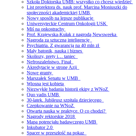
Szkoła Doktorska UMB: wszystko co chcesz wiedzieć
List prorektora ds. nauk prof. Marcina Moniuszki do
społeczności akademickiej UMB
Nowy sposób na lepsze publikacje
Uniwersyteckie Centrum Onkologii USK
Miś na onkostrachy
Prof. Krajewska-Kułak z nagrodą Newsweeka
Nagroda za sztuczną inteligencję
Psychiatria. Z gwarancją na 40 mln zł
Mały batonik, nauka i biznes
Skoliozy, pręty i… taniec
Nefroszaleństwo. Finał
Akredytacje w stronę Azji
Nowe granty
Marszałek Senatu w UMB
Wiosna jest kobietą
Niezwykłe badania historii ekipy z WNoZ
Quo vadis UMB
30-latek. Jubileusz szpitala dziecięcego
Czepkowanie na WNoZ
Otwarta nauka w praktyce. O co chodzi?
Nagrody rektorskie 2018
Mapa potencjału badawczego UMB
Inkubator 2.0
Spacer w przeszłość na pokaz