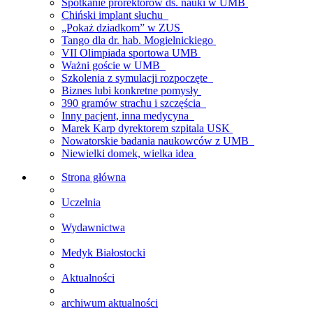
Spotkanie prorektorów ds. nauki w UMB
Chiński implant słuchu
„Pokaż dziadkom” w ZUS
Tango dla dr. hab. Mogielnickiego
VII Olimpiada sportowa UMB
Ważni goście w UMB
Szkolenia z symulacji rozpoczęte
Biznes lubi konkretne pomysły
390 gramów strachu i szczęścia
Inny pacjent, inna medycyna
Marek Karp dyrektorem szpitala USK
Nowatorskie badania naukowców z UMB
Niewielki domek, wielka idea
Strona główna
Uczelnia
Wydawnictwa
Medyk Białostocki
Aktualności
archiwum aktualności