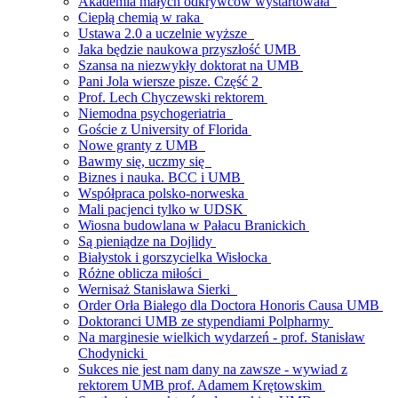
Akademia małych odkrywców wystartowała
Ciepłą chemią w raka
Ustawa 2.0 a uczelnie wyższe
Jaka będzie naukowa przyszłość UMB
Szansa na niezwykły doktorat na UMB
Pani Jola wiersze pisze. Część 2
Prof. Lech Chyczewski rektorem
Niemodna psychogeriatria
Goście z University of Florida
Nowe granty z UMB
Bawmy się, uczmy się
Biznes i nauka. BCC i UMB
Współpraca polsko-norweska
Mali pacjenci tylko w UDSK
Wiosna budowlana w Pałacu Branickich
Są pieniądze na Dojlidy
Białystok i gorszycielka Wisłocka
Różne oblicza miłości
Wernisaż Stanisława Sierki
Order Orła Białego dla Doctora Honoris Causa UMB
Doktoranci UMB ze stypendiami Polpharmy
Na marginesie wielkich wydarzeń - prof. Stanisław
Chodynicki
Sukces nie jest nam dany na zawsze - wywiad z
rektorem UMB prof. Adamem Krętowskim