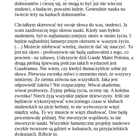
doktorantów i cieszę się, że mogą to być już nie wieczni
studenci, a badacze, poważni ludzie. Generalnie nauka na
świecie leży na barkach doktorantów.
Chciałbym skierować też swoje słowa do was, studenci. Ja
wam zazdroszczę tego okresu nauki. Kiedy sam byłem
studentem, był to najfantastyczniejszy okres w moim życiu. I
będzie najbardziej fantastycznym okresem w waszym życiu.
(…) Możecie zdobywać wiedzę, możecie dać się nauczyć. To
jest też okres - profesorowie nie będą zadowoleni z tego, co
powiem - na zabawę. Usłyszycie dziś Gaude Mater Polonia, a
drugą pieśnią śpiewaną podczas takich wydarzeń jest
Gaudeamus. Nie wiem, czy kiedyś tłumaczyliście sobie jej
słowa. Pierwsza zwrotka mówi o memento mori, że wszyscy
umrzemy. Że ziemia zrówna nas wszystkich. Jaka jest
odpowiedź żaków? Nie rozpaczajmy. Wiwat akademia,
wiwat profesorzy. Żyjmy pełnią życia, uczmy się. A kolejna
zwrotka? Niech żyją wszystkie piękne dziewczyny. Jeśli nie
będziecie wykorzystywać wieczornego czasu w klubach
studenckich na picie herbaty, to nie wytworzycie więzi
między sobą. To wy musicie te więzi zbudować. One będą
procentowały później. Nie stworzycie wspólnoty, to nie
stworzycie nauki. Wszystkie fantastyczne projekty naukowe
zwykle tworzone są gdzieś w kuluarach, na przyjacielskich
dyskusjach. Róbcie to.