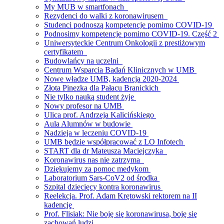
My MUB w smartfonach
Rezydenci do walki z koronawirusem
Studenci podnoszą kompetencje pomimo COVID-19
Podnosimy kompetencje pomimo COVID-19. Część 2
Uniwersyteckie Centrum Onkologii z prestiżowym
certyfikatem
Budowlańcy na uczelni
Centrum Wsparcia Badań Klinicznych w UMB
Nowe władze UMB, kadencja 2020-2024
Złota Pinezka dla Pałacu Branickich
Nie tylko nauką student żyje
Nowy profesor na UMB
Ulica prof. Andrzeja Kalicińskiego
Aula Alumnów w budowie
Nadzieja w leczeniu COVID-19
UMB będzie współpracować z LO Infotech
START dla dr Mateusza Maciejczyka
Koronawirus nas nie zatrzyma
Dziękujemy za pomoc medykom
Laboratorium Sars-CoV2 od środka
Szpital dziecięcy kontra koronawirus
Reelekcja. Prof. Adam Krętowski rektorem na II
kadencję
Prof. Flisiak: Nie boję się koronawirusa, boję się
zachowań ludzi