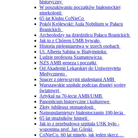
historyczny
W poszukiwaniu początków białostockiej
ginekologii
65 lat Klubu CoNieCo
Pokój Królewski: Aula Nobilium w Pałacu
Branickich
Archeolodzy na dziedzińcu Pałacu Branickich
Jak to z Chórem UMB bywało
Historia pielęgniarstwa w trzech osobach
Ul. Alberta Sabina w Białymstoku
Ludzie profesora Szamatowicza
NZS AMB geneza i początki
Od Akademii Lekarskiej do Uniwersytetu
Medycznego
Spacer z pierwszymi studentami AMB
Warszawskie szpitale podczas drugiej wojny
światowej
Artykuł na 70-lecie AMB/UMB
Panopticum historyczne i kulturowe
Złoty jubileusz stomatologii
Najpopularniejszy białostoczanin 100-lecia
65 lat strażników historii
Jak to z przebudową szpitala USK było -
wspomina prof. Jan Górski
CoNieCo. 60 lat minęło, jak jeden skecz…