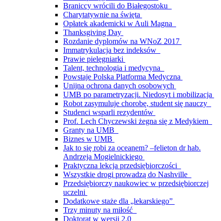
Braniccy wrócili do Białegostoku
Charytatywnie na święta
Opłatek akademicki w Auli Magna
Thanksgiving Day
Rozdanie dyplomów na WNoZ 2017
Immatrykulacja bez indeksów
Prawie pielęgniarki
Talent, technologia i medycyna
Powstaje Polska Platforma Medyczna
Unijna ochrona danych osobowych
UMB po parametryzacji. Niedosyt i mobilizacja
Robot zasymuluje chorobę, student się nauczy
Studenci wsparli rezydentów
Prof. Lech Chyczewski żegna się z Medykiem
Granty na UMB
Biznes w UMB
Jak to się robi za oceanem? –felieton dr hab.
Andrzeja Mogielnickiego
Praktyczna lekcja przedsiębiorczości
Wszystkie drogi prowadzą do Nashville
Przedsiębiorczy naukowiec w przedsiębiorczej
uczelni
Dodatkowe staże dla „lekarskiego”
Trzy minuty na miłość
Doktorat w wersji 2.0