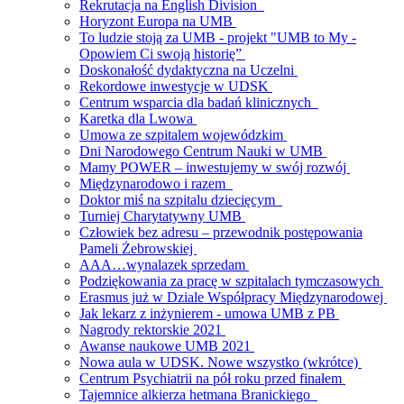
Rekrutacja na English Division
Horyzont Europa na UMB
To ludzie stoją za UMB - projekt "UMB to My -
Opowiem Ci swoją historię”
Doskonałość dydaktyczna na Uczelni
Rekordowe inwestycje w UDSK
Centrum wsparcia dla badań klinicznych
Karetka dla Lwowa
Umowa ze szpitalem wojewódzkim
Dni Narodowego Centrum Nauki w UMB
Mamy POWER – inwestujemy w swój rozwój
Międzynarodowo i razem
Doktor miś na szpitalu dziecięcym
Turniej Charytatywny UMB
Człowiek bez adresu – przewodnik postępowania
Pameli Żebrowskiej
AAA…wynalazek sprzedam
Podziękowania za pracę w szpitalach tymczasowych
Erasmus już w Dziale Współpracy Międzynarodowej
Jak lekarz z inżynierem - umowa UMB z PB
Nagrody rektorskie 2021
Awanse naukowe UMB 2021
Nowa aula w UDSK. Nowe wszystko (wkrótce)
Centrum Psychiatrii na pół roku przed finałem
Tajemnice alkierza hetmana Branickiego