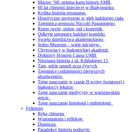
Marzec ‘68: smutna karta historii AMB
60 lat chirurgii dziecięcej w Białymstoku
Krótka historia rezonansu
Historyczne spojrzenie w głąb ludzkiego ciała
Tajemnica geniuszu Niccoló Paganiniego
Ruten /west/, polon, rad i kopernik
Odkryte tajemnice ludzkiej komórki
Święto dziedzictwa akademickiego
Jedno Muzeum – wiele inicjatyw
Chyrowiacy w białostockiej akademii
Doktorzy Honoris Causa UMB
Nieznana historia z ul. Kilińskiego 15
Tam, gdzie umarli uczą żywych
Tajemnice codzienności pierwszych
absolwentów
Tajne nauczanie w czasie II wojny światowej i
białostoccy lekarze
Tajne nauczanie medycyny w warszawskim
getcie
Tajne nauczanie histologii i embriologii
Felietony
Ręką chirurga
Wspomnienia i refleksje
Diagnoza
Paradoksy historią podszyte