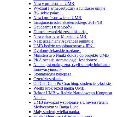
Nowy profesor na UMB
Wydział Farmaceutyczny a fundusze unijne
Był sobie pałac…
Nowi profesorowie na UMB
Inauguracja roku akademickiego 2017/18
Gaudeamus u seniorów
Domek szwedzki został historią
Nowe skarby w Muzeum UMB
Nasz uczelniany Advances punktuje
UMB będzie współpracować z IPN
Dyplomy lekarskie rozdane
Ministerstwo Nauki dołoży do projektu UMB
PKA oceniła stomatologię. Jest dobrze
Nauka jest praktyczna, czyli startuje Inkubator
Innowacyjności+
Stomatologia najlepsza
Czterdziestolatek
Od Cad-Cam Po Coaching: studencie szkol się
Wielki krok przed nauką UMB
Rektor UMB w Radzie Narodowego Kongresu
Nauki
UMB nawiązał współpracę z Uniwersytetem
Medycznym w Banja Luce
Mały student, wielka nauka
Szpital kliniczny i dziecięcy w sieci