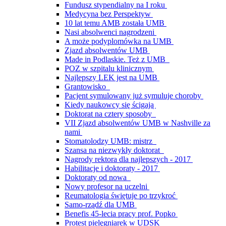
Fundusz stypendialny na I roku
Medycyna bez Perspektyw
10 lat temu AMB została UMB
Nasi absolwenci nagrodzeni
A może podyplomówka na UMB
Zjazd absolwentów UMB
Made in Podlaskie. Też z UMB
POZ w szpitalu klinicznym
Najlepszy LEK jest na UMB
Grantowisko
Pacjent symulowany już symuluje choroby
Kiedy naukowcy się ścigają
Doktorat na cztery sposoby
VII Zjazd absolwentów UMB w Nashville za
nami
Stomatolodzy UMB: mistrz
Szansa na niezwykły doktorat
Nagrody rektora dla najlepszych - 2017
Habilitacje i doktoraty - 2017
Doktoraty od nowa
Nowy profesor na uczelni
Reumatologia świętuje po trzykroć
Samo-rządź dla UMB
Benefis 45-lecia pracy prof. Popko
Protest pielęgniarek w UDSK