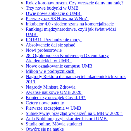
Rok z koronawirusem. Czy wreszcie damy mu radę?
Trzy nowe budynki w UMB
Dwie nowe aplikacje o UMB
Pierwszy raz SKN-ów na WNoZ
Inkubator 4.0 - siedem szans na komercjalizację
Rankingi międzynarodowe, czyli jak świat widzi
UMB
IDUB11. Przebudzenie mocy
Absolwencie daj się spisać
Nowi profesorowie
28. Ogólnopolska Konferencja Dziennikarzy
Akademickich w UMB
Nowe oznakowanie campusu UMB
Milion w e-podręcznikach
Nagrody Rektora dla nauczycieli akademickich za rok
2019
Nagrody Ministra Zdrowia
Awanse naukowe UMB 2020
Koniec czy początek Covid-19?
Cztery nowe patenty
Pierwsze szczepienia w UMB
Subiektywny przegląd wydarzeń na UMB w 2020 r
Aula Nobilium, czyli skarbiec historii UMB
Studia online. Mówią studenci
Otwórz się na naukę