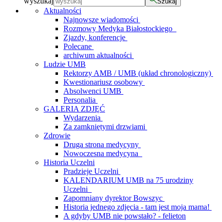
wyszukaj
Szukaj
Aktualności
Najnowsze wiadomości
Rozmowy Medyka Białostockiego
Zjazdy, konferencje
Polecane
archiwum aktualności
Ludzie UMB
Rektorzy AMB / UMB (układ chronologiczny)
Kwestionariusz osobowy
Absolwenci UMB
Personalia
GALERIA ZDJĘĆ
Wydarzenia
Za zamkniętymi drzwiami
Zdrowie
Druga strona medycyny
Nowoczesna medycyna
Historia Uczelni
Pradzieje Uczelni
KALENDARIUM UMB na 75 urodziny
Uczelni
Zapomniany dyrektor Bowszyc
Historia jednego zdjęcia - tam jest moja mama!
A gdyby UMB nie powstało? - felieton