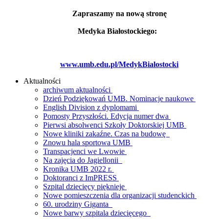
Zapraszamy na nową stronę
Medyka Białostockiego:
www.umb.edu.pl/MedykBialostocki
Aktualności
archiwum aktualności
Dzień Podziękowań UMB. Nominacje naukowe
English Division z dyplomami
Pomosty Przyszłości. Edycja numer dwa
Pierwsi absolwenci Szkoły Doktorskiej UMB
Nowe kliniki zakaźne. Czas na budowę
Znowu hala sportowa UMB
Transpacjenci we Lwowie
Na zajęcia do Jagiellonii
Kronika UMB 2022 r.
Doktoranci z ImPRESS
Szpital dziecięcy pięknieje
Nowe pomieszczenia dla organizacji studenckich
60. urodziny Giganta
Nowe barwy szpitala dziecięcego