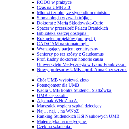
RODO w praktyce
Czas na UMB 2.0
Młodzi i zdolni, ze stypendium ministra
Stomatologia wyrwała trójkę
Doktorat z Marią Skłodowską-Curie
Spacer w przeszłość Pałacu Branickich
Biblioteka szerzej dostępna
Rok pełen projektów (unijnych)
CAD/CAM na stomatologii
Wymagający pacjent geriatryczny
Seniorzy po raz szósty z Gaudeamus
Prof. Ładny doktorem honoris causa
Uniwersytetu Medycznego w Ivano-Frankivsku
Nowy profesor w UMB - prof. Anna Grzeszczuk
Chór UMB wyśpiewał złoto
Potencjometr dla UMB
Kadra UMB kontra Studenci. Siatkówka
UMB się szkoli
A jednak WNoZ na A
Marszałek wspiera szpital dziecięcy
Naj… naj… na WNoZ
Ranking Studenckich Kół Naukowych UMB
Matematyka na medycynie
Czek na szkolenia