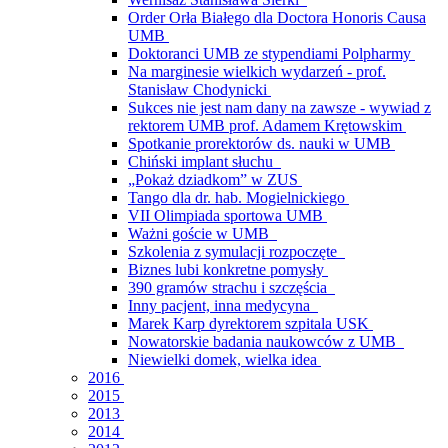
Order Orła Białego dla Doctora Honoris Causa
UMB
Doktoranci UMB ze stypendiami Polpharmy
Na marginesie wielkich wydarzeń - prof.
Stanisław Chodynicki
Sukces nie jest nam dany na zawsze - wywiad z
rektorem UMB prof. Adamem Krętowskim
Spotkanie prorektorów ds. nauki w UMB
Chiński implant słuchu
„Pokaż dziadkom” w ZUS
Tango dla dr. hab. Mogielnickiego
VII Olimpiada sportowa UMB
Ważni goście w UMB
Szkolenia z symulacji rozpoczęte
Biznes lubi konkretne pomysły
390 gramów strachu i szczęścia
Inny pacjent, inna medycyna
Marek Karp dyrektorem szpitala USK
Nowatorskie badania naukowców z UMB
Niewielki domek, wielka idea
2016
2015
2013
2014