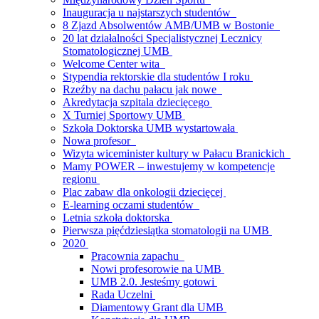
Inauguracja u najstarszych studentów
8 Zjazd Absolwentów AMB/UMB w Bostonie
20 lat działalności Specjalistycznej Lecznicy
Stomatologicznej UMB
Welcome Center wita
Stypendia rektorskie dla studentów I roku
Rzeźby na dachu pałacu jak nowe
Akredytacja szpitala dziecięcego
X Turniej Sportowy UMB
Szkoła Doktorska UMB wystartowała
Nowa profesor
Wizyta wiceminister kultury w Pałacu Branickich
Mamy POWER – inwestujemy w kompetencje
regionu
Plac zabaw dla onkologii dziecięcej
E-learning oczami studentów
Letnia szkoła doktorska
Pierwsza pięćdziesiątka stomatologii na UMB
2020
Pracownia zapachu
Nowi profesorowie na UMB
UMB 2.0. Jesteśmy gotowi
Rada Uczelni
Diamentowy Grant dla UMB