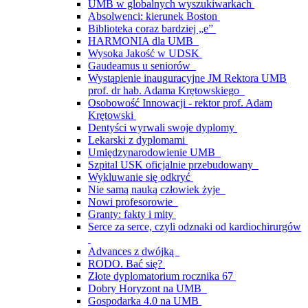
UMB w globalnych wyszukiwarkach
Absolwenci: kierunek Boston
Biblioteka coraz bardziej „e”
HARMONIA dla UMB
Wysoka Jakość w UDSK
Gaudeamus u seniorów
Wystąpienie inauguracyjne JM Rektora UMB
prof. dr hab. Adama Krętowskiego
Osobowość Innowacji - rektor prof. Adam
Krętowski
Dentyści wyrwali swoje dyplomy
Lekarski z dyplomami
Umiędzynarodowienie UMB
Szpital USK oficjalnie przebudowany
Wykluwanie się odkryć
Nie samą nauką człowiek żyje
Nowi profesorowie
Granty: fakty i mity
Serce za serce, czyli odznaki od kardiochirurgów
Advances z dwójką
RODO. Bać się?
Złote dyplomatorium rocznika 67
Dobry Horyzont na UMB
Gospodarka 4.0 na UMB