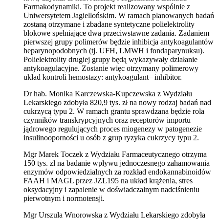
Farmakodynamiki. To projekt realizowany wspólnie z
Uniwersytetem Jagiellońskim. W ramach planowanych badań
zostaną otrzymane i zbadane syntetyczne polielektrolity
blokowe spełniające dwa przeciwstawne zadania. Zadaniem
pierwszej grupy polimerów będzie inhibicja antykoagulantów
heparynopodobnych (tj. UFH, LMWH i fondaparynuksu).
Polielektrolity drugiej grupy będą wykazywały działanie
antykoagulacyjne. Zostanie więc otrzymany polimerowy
układ kontroli hemostazy: antykoagulant– inhibitor.
Dr hab. Monika Karczewska-Kupczewska z Wydziału
Lekarskiego zdobyła 820,9 tys. zł na nowy rodzaj badań nad
cukrzycą typu 2. W ramach grantu sprawdzana będzie rola
czynników transkrypcyjnych oraz receptorów importu
jądrowego regulujących proces miogenezy w patogenezie
insulinooporności u osób z grup ryzyka cukrzycy typu 2.
Mgr Marek Toczek z Wydziału Farmaceutycznego otrzyma
150 tys. zł na badanie wpływu jednoczesnego zahamowania
enzymów odpowiedzialnych za rozkład endokannabinoidów
FAAH i MAGL przez JZL195 na układ krążenia, stres
oksydacyjny i zapalenie w doświadczalnym nadciśnieniu
pierwotnym i normotensji.
Mgr Urszula Wnorowska z Wydziału Lekarskiego zdobyła