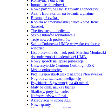
Konstytucja dla UMB
Innowacje dla zdrowia
Nowe patenty w UMB: zawały i nanocząstki
Aaa… laboratorium na badania wynajmę
Boston już czeka
Kobieta w amerykańskiej nauce - prof. Irena
Sarosiek
The first step to medicine
Szkoła tutorów wystartowała
Troje nowych profesorów
Szkoła Doktorska UMB: wszystko co chcesz
wiedzieć
List prorektora ds. nauk prof. Marcina Moniuszki
do społeczności akademickiej UMB
Nowy sposób na lepsze publikacje
Uniwersyteckie Centrum Onkologii USK
Miś na onkostrachy
Prof. Krajewska-Kułak z nagrodą Newsweeka
Nagroda za sztuczną inteligencję
Psychiatria. Z gwarancją na 40 mln zł
Mały batonik, nauka i biznes
Skoliozy, pręty i… taniec
Nefroszaleństwo. Finał
Akredytacje w stronę Azji
Nowe granty