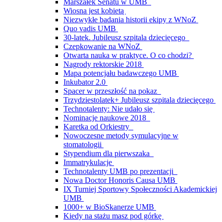
Marszałek Senatu w UMB
Wiosna jest kobietą
Niezwykłe badania historii ekipy z WNoZ
Quo vadis UMB
30-latek. Jubileusz szpitala dziecięcego
Czepkowanie na WNoZ
Otwarta nauka w praktyce. O co chodzi?
Nagrody rektorskie 2018
Mapa potencjału badawczego UMB
Inkubator 2.0
Spacer w przeszłość na pokaz
Trzydziestolatek+ Jubileusz szpitala dziecięcego
Technotalenty: Nie udało się
Nominacje naukowe 2018
Karetka od Orkiestry
Nowoczesne metody symulacyjne w
stomatologii
Stypendium dla pierwszaka
Immatrykulacje
Technotalenty UMB po prezentacji
Nowa Doctor Honoris Causa UMB
IX Turniej Sportowy Społeczności Akademickiej
UMB
1000+ w BioSkanerze UMB
Kiedy na stażu masz pod górkę