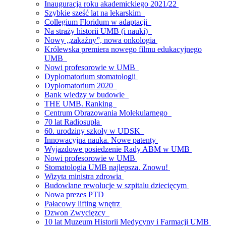
Inauguracja roku akademickiego 2021/22
Szybkie sześć lat na lekarskim
Collegium Floridum w adaptacji
Na straży historii UMB (i nauki)
Nowy „zakaźny”, nowa onkologia
Królewska premiera nowego filmu edukacyjnego
UMB
Nowi profesorowie w UMB
Dyplomatorium stomatologii
Dyplomatorium 2020
Bank wiedzy w budowie
THE UMB. Ranking
Centrum Obrazowania Molekularnego
70 lat Radiosupła
60. urodziny szkoły w UDSK
Innowacyjna nauka. Nowe patenty
Wyjazdowe posiedzenie Rady ABM w UMB
Nowi profesorowie w UMB
Stomatologia UMB najlepsza. Znowu!
Wizyta ministra zdrowia
Budowlane rewolucje w szpitalu dziecięcym
Nowa prezes PTD
Pałacowy lifting wnętrz
Dzwon Zwycięzcy
10 lat Muzeum Historii Medycyny i Farmacji UMB