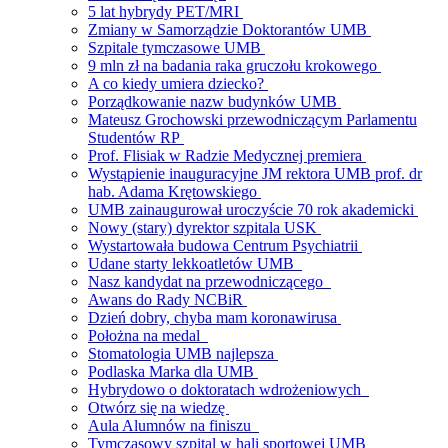
5 lat hybrydy PET/MRI
Zmiany w Samorządzie Doktorantów UMB
Szpitale tymczasowe UMB
9 mln zł na badania raka gruczołu krokowego
A co kiedy umiera dziecko?
Porządkowanie nazw budynków UMB
Mateusz Grochowski przewodniczącym Parlamentu
Studentów RP
Prof. Flisiak w Radzie Medycznej premiera
Wystąpienie inauguracyjne JM rektora UMB prof. dr
hab. Adama Krętowskiego
UMB zainaugurował uroczyście 70 rok akademicki
Nowy (stary) dyrektor szpitala USK
Wystartowała budowa Centrum Psychiatrii
Udane starty lekkoatletów UMB
Nasz kandydat na przewodniczącego
Awans do Rady NCBiR
Dzień dobry, chyba mam koronawirusa
Położna na medal
Stomatologia UMB najlepsza
Podlaska Marka dla UMB
Hybrydowo o doktoratach wdrożeniowych
Otwórz się na wiedzę
Aula Alumnów na finiszu
Tymczasowy szpital w hali sportowej UMB