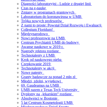
Diagności laboratoryjni - Ludzie z drugiej linii
Czas na e-naukę
Zmiany w programach grantowych
Laboratorium do koronawirusa w UMB
Trójka nowych profesorów
Z nami to proste: Powstał Dział Rozwoju i Ewaluacji
Collegium Floridum!
Międzynarodowo
Nowi profesorowie na UMB
Centrum Psychiatrii UMB do budowy
Awanse naukowe w 2019 r.
Nagrody rektora rozdane
Technotalenty z UMB
Krok od naukowego nieba
Czepkowanie 2019
Technotalenty w akcji
Nowe patenty
Granty badawcze za ponad 2 mln zł
Młodzi, zdolni, wyjątkowi
69. Gaudeamus na UMB
UMB razem z Texas Tech University
Dyplomy na „lekarskim” rozdane
Absolwenci w Bostonie
5 lat Centrum Kosmetologii UMB
Międzynarodowy Dzień Sportu