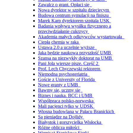
Zawalcz o grant. Opłaci się
Nowa dyrektor w szpitalu dziecięcym
Budowa centrum symulacji na finiszu
Marek Karp dyrektorem szpitala USK
Badania wpływu wysiłku fizycznego a
przeciwdziałanie cukrzycy
Akademia małych odkrywców wystartowała
Ciepłą chemią w raka
Ustawa 2.0 a uczelnie wyższe
Jaka będzie naukowa przyszłość UMB
Szansa na niezwykły doktorat na UMB
Pani Jola wiersze pisze. Część 2
Prof. Lech Chyczewski rektorem
Niemodna psychogeriatria
Goście z University of Florida
Nowe granty z UMB
Bawmy się, uczmy się
Biznes i nauka. BCC i UMB
Współpraca polsko-norweska
Mali pacjenci tylko w UDSK
Wiosna budowlana w Pałacu Branickich
Są pieniądze na Dojlidy
Białystok i gorszycielka Wisłocka
Różne oblicza miłości
Wernisaż Stanisława Sierki