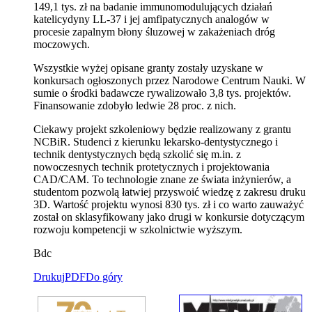
149,1 tys. zł na badanie immunomodulujących działań
katelicydyny LL-37 i jej amfipatycznych analogów w
procesie zapalnym błony śluzowej w zakażeniach dróg
moczowych.
Wszystkie wyżej opisane granty zostały uzyskane w
konkursach ogłoszonych przez Narodowe Centrum Nauki. W
sumie o środki badawcze rywalizowało 3,8 tys. projektów.
Finansowanie zdobyło ledwie 28 proc. z nich.
Ciekawy projekt szkoleniowy będzie realizowany z grantu
NCBiR. Studenci z kierunku lekarsko-dentystycznego i
technik dentystycznych będą szkolić się m.in. z
nowoczesnych technik protetycznych i projektowania
CAD/CAM. To technologie znane ze świata inżynierów, a
studentom pozwolą łatwiej przyswoić wiedzę z zakresu druku
3D. Wartość projektu wynosi 830 tys. zł i co warto zauważyć
został on sklasyfikowany jako drugi w konkursie dotyczącym
rozwoju kompetencji w szkolnictwie wyższym.
Bdc
Drukuj
PDF
Do góry