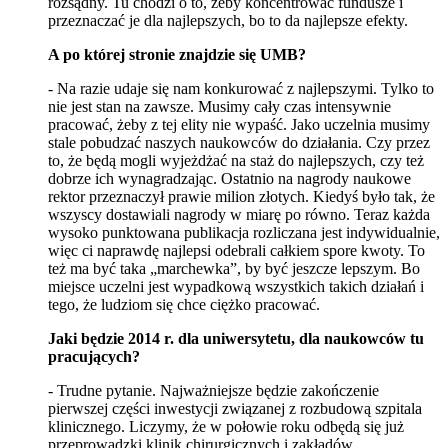
rozsądny. Tu chodzi o to, żeby koncentrować fundusze i
przeznaczać je dla najlepszych, bo to da najlepsze efekty.
A po której stronie znajdzie się UMB?
- Na razie udaje się nam konkurować z najlepszymi. Tylko to
nie jest stan na zawsze. Musimy cały czas intensywnie
pracować, żeby z tej elity nie wypaść. Jako uczelnia musimy
stale pobudzać naszych naukowców do działania. Czy przez
to, że będą mogli wyjeżdżać na staż do najlepszych, czy też
dobrze ich wynagradzając. Ostatnio na nagrody naukowe
rektor przeznaczył prawie milion złotych. Kiedyś było tak, że
wszyscy dostawiali nagrody w miarę po równo. Teraz każda
wysoko punktowana publikacja rozliczana jest indywidualnie,
więc ci naprawdę najlepsi odebrali całkiem spore kwoty. To
też ma być taka „marchewka”, by być jeszcze lepszym. Bo
miejsce uczelni jest wypadkową wszystkich takich działań i
tego, że ludziom się chce ciężko pracować.
Jaki będzie 2014 r. dla uniwersytetu, dla naukowców tu
pracujących?
- Trudne pytanie. Najważniejsze będzie zakończenie
pierwszej części inwestycji związanej z rozbudową szpitala
klinicznego. Liczymy, że w połowie roku odbędą się już
przeprowadzki klinik chirurgicznych i zakładów