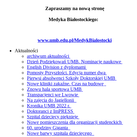
Zapraszamy na nową stronę
Medyka Białostockiego:
www.umb.edu.pl/MedykBialostocki
Aktualności
archiwum aktualności
Dzień Podziękowań UMB. Nominacje naukowe
English Division z dyplomami
Pomosty Przyszłości. Edycja numer dwa
Pierwsi absolwenci Szkoły Doktorskiej UMB
Nowe kliniki zakaźne. Czas na budowę
Znowu hala sportowa UMB
Transpacjenci we Lwowie
Na zajęcia do Jagiellonii
Kronika UMB 2022 r.
Doktoranci z ImPRESS
Szpital dziecięcy pięknieje
Nowe pomieszczenia dla organizacji studenckich
60. urodziny Giganta
Nowe barwy szpitala dziecięcego