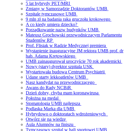
5 lat hybrydy PET/MRI
Zmiany w Samorządzie Doktorantów UMB
Szpitale tymczasowe UMB
9 mln zł na badania raka gruczołu krokowego
A co kiedy umiera dziecko?
Porządkowanie nazw budynków UMB
Mateusz Grochowski przewodniczącym Parlamentu
Studentów RP
Prof. Flisiak w Radzie Medycznej premiera
Wystąpienie inauguracyjne JM rektora UMB prof. dr
hab. Adama Krętowskiego
UMB zainaugurował uroczyście 70 rok akademicki
Nowy (stary) dyrektor szpitala USK
Wystartowała budowa Centrum Psychiatrii
Udane starty lekkoatletów UMB
Nasz kandydat na przewodniczącego
Awans do Rady NCBiR
Dzień dobry, chyba mam koronawirusa
Położna na medal
Stomatologia UMB najlepsza
Podlaska Marka dla UMB
Hybrydowo o doktoratach wdrożeniowych
Otwórz się na wiedzę
Aula Alumnów na finiszu
Tymczasowy szpital w hali sportowej UMB