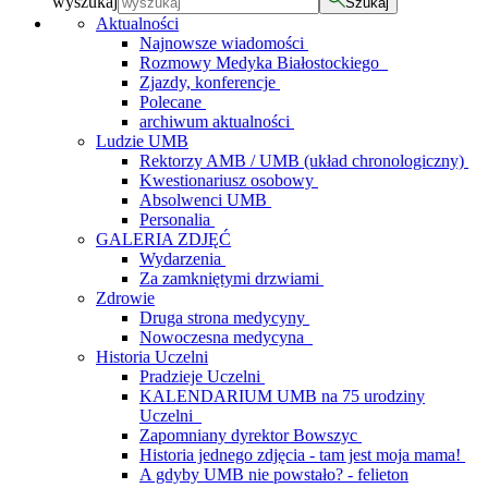
wyszukaj
Szukaj
Aktualności
Najnowsze wiadomości
Rozmowy Medyka Białostockiego
Zjazdy, konferencje
Polecane
archiwum aktualności
Ludzie UMB
Rektorzy AMB / UMB (układ chronologiczny)
Kwestionariusz osobowy
Absolwenci UMB
Personalia
GALERIA ZDJĘĆ
Wydarzenia
Za zamkniętymi drzwiami
Zdrowie
Druga strona medycyny
Nowoczesna medycyna
Historia Uczelni
Pradzieje Uczelni
KALENDARIUM UMB na 75 urodziny
Uczelni
Zapomniany dyrektor Bowszyc
Historia jednego zdjęcia - tam jest moja mama!
A gdyby UMB nie powstało? - felieton