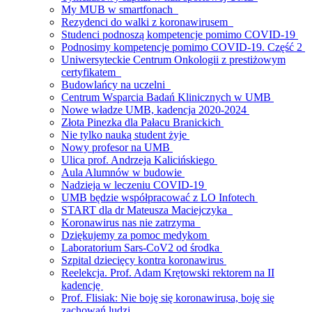
My MUB w smartfonach
Rezydenci do walki z koronawirusem
Studenci podnoszą kompetencje pomimo COVID-19
Podnosimy kompetencje pomimo COVID-19. Część 2
Uniwersyteckie Centrum Onkologii z prestiżowym
certyfikatem
Budowlańcy na uczelni
Centrum Wsparcia Badań Klinicznych w UMB
Nowe władze UMB, kadencja 2020-2024
Złota Pinezka dla Pałacu Branickich
Nie tylko nauką student żyje
Nowy profesor na UMB
Ulica prof. Andrzeja Kalicińskiego
Aula Alumnów w budowie
Nadzieja w leczeniu COVID-19
UMB będzie współpracować z LO Infotech
START dla dr Mateusza Maciejczyka
Koronawirus nas nie zatrzyma
Dziękujemy za pomoc medykom
Laboratorium Sars-CoV2 od środka
Szpital dziecięcy kontra koronawirus
Reelekcja. Prof. Adam Krętowski rektorem na II
kadencję
Prof. Flisiak: Nie boję się koronawirusa, boję się
zachowań ludzi