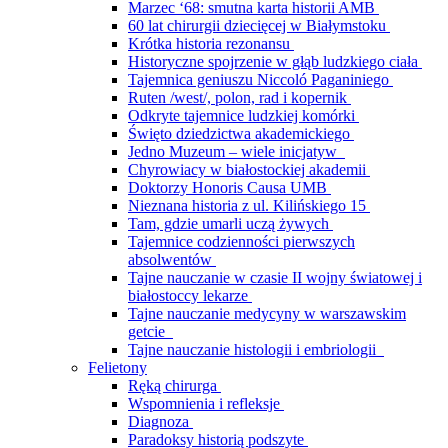
Marzec ‘68: smutna karta historii AMB
60 lat chirurgii dziecięcej w Białymstoku
Krótka historia rezonansu
Historyczne spojrzenie w głąb ludzkiego ciała
Tajemnica geniuszu Niccoló Paganiniego
Ruten /west/, polon, rad i kopernik
Odkryte tajemnice ludzkiej komórki
Święto dziedzictwa akademickiego
Jedno Muzeum – wiele inicjatyw
Chyrowiacy w białostockiej akademii
Doktorzy Honoris Causa UMB
Nieznana historia z ul. Kilińskiego 15
Tam, gdzie umarli uczą żywych
Tajemnice codzienności pierwszych
absolwentów
Tajne nauczanie w czasie II wojny światowej i
białostoccy lekarze
Tajne nauczanie medycyny w warszawskim
getcie
Tajne nauczanie histologii i embriologii
Felietony
Ręką chirurga
Wspomnienia i refleksje
Diagnoza
Paradoksy historią podszyte