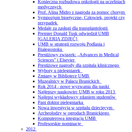
Konieczna rozbudowa onkologii na uczelniach
medycznych
Prof. Alina Midro z nagrodą za pomoc chorym
Sympozjum bioetyczne- Człowiek, projekt czy
przypadek
Medale za zasługi dla transplantologii
Premier Donald Tusk odwiedził UMB
[GALERIA ZDJĘĆ]
UMB w strategii rozwoju Podlasia i
Białegostoku
Prestiżowy związek: „Advances in Medical
Sciences” i Elsevier
Prestiżowe nagrody dla szpitala klinicznego
Wybory u pielęgniarek
Zmiany w Bibliotece UMB
Muzealnicy w Pałacu Branickich
Rok 2014 - nowe wyzwania dla nauki
Najlepszy naukowiec UMB w roku 2013
Najlepsi wykładowcy zdaniem studentów
Pani doktor pielęgniarka
Nowa inwestycja w szpitalu dziecięcym
Archeolodzy w ogrodach Branickiego
Komputerowa integracja UMB
Profesorskie nominacje
2012