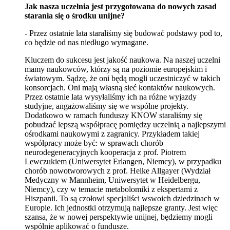
Jak nasza uczelnia jest przygotowana do nowych zasad
starania się o środku unijne?
- Przez ostatnie lata staraliśmy się budować podstawy pod to,
co będzie od nas niedługo wymagane.
Kluczem do sukcesu jest jakość naukowa. Na naszej uczelni
mamy naukowców, którzy są na poziomie europejskim i
światowym. Sądzę, że oni będą mogli uczestniczyć w takich
konsorcjach. Oni mają własną sieć kontaktów naukowych.
Przez ostatnie lata wysyłaliśmy ich na różne wyjazdy
studyjne, angażowaliśmy się we wspólne projekty.
Dodatkowo w ramach funduszy KNOW staraliśmy się
pobudzać lepszą współpracę pomiędzy uczelnią a najlepszymi
ośrodkami naukowymi z zagranicy. Przykładem takiej
współpracy może być: w sprawach chorób
neurodegeneracyjnych kooperacja z prof. Piotrem
Lewczukiem (Uniwersytet Erlangen, Niemcy), w przypadku
chorób nowotworowych z prof. Heike Allgayer (Wydział
Medyczny w Mannheim, Uniwersytet w Heidelbergu,
Niemcy), czy w temacie metabolomiki z ekspertami z
Hiszpanii. To są czołowi specjaliści wswoich dziedzinach w
Europie. Ich jednostki otrzymują najlepsze granty. Jest więc
szansa, że w nowej perspektywie unijnej, będziemy mogli
wspólnie aplikować o fundusze.