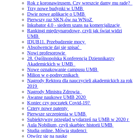
Rok z koronawirusem. Czy wreszcie damy mu radę?
Trzy nowe budynki w UMB
Dwie nowe aplikacje o UMB
Pierwszy raz SKN-ów na WNoZ
Inkubator 4.0 - siedem szans na komercjalizację
Rankingi międzynarodowe, czyli jak świat widzi
UMB
IDUB11. Przebudzenie mocy
Absolwencie daj się spisać
Nowi profesorowie
28. Ogólnopolska Konferencja Dziennikarzy
Akademickich w UMB
Nowe oznakowanie campusu UMB
Milion w e-podręcznikach
Nagrody Rektora dla nauczycieli akademickich za rok
2019
Nagrody Ministra Zdrowia
Awanse naukowe UMB 2020
Koniec czy początek Covid-19?
Cztery nowe patenty
Pierwsze szczepienia w UMB
Subiektywny przegląd wydarzeń na UMB w 2020 r
Aula Nobilium, czyli skarbiec historii UMB
Studia online. Mówią studenci
Otwórz się na naukę