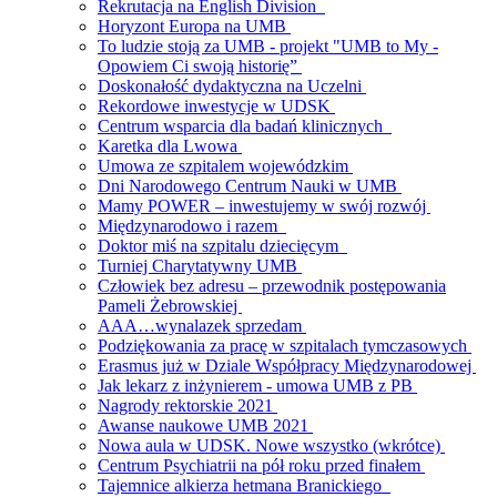
Rekrutacja na English Division
Horyzont Europa na UMB
To ludzie stoją za UMB - projekt "UMB to My -
Opowiem Ci swoją historię”
Doskonałość dydaktyczna na Uczelni
Rekordowe inwestycje w UDSK
Centrum wsparcia dla badań klinicznych
Karetka dla Lwowa
Umowa ze szpitalem wojewódzkim
Dni Narodowego Centrum Nauki w UMB
Mamy POWER – inwestujemy w swój rozwój
Międzynarodowo i razem
Doktor miś na szpitalu dziecięcym
Turniej Charytatywny UMB
Człowiek bez adresu – przewodnik postępowania
Pameli Żebrowskiej
AAA…wynalazek sprzedam
Podziękowania za pracę w szpitalach tymczasowych
Erasmus już w Dziale Współpracy Międzynarodowej
Jak lekarz z inżynierem - umowa UMB z PB
Nagrody rektorskie 2021
Awanse naukowe UMB 2021
Nowa aula w UDSK. Nowe wszystko (wkrótce)
Centrum Psychiatrii na pół roku przed finałem
Tajemnice alkierza hetmana Branickiego