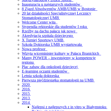
Inauguracja u najstarszych studentów
8 Zjazd Absolwentów AMB/UMB w Bostonie
20 lat działalności Specjalistycznej Lecznicy
Stomatologicznej UMB
Welcome Center wita
Stypendia rektorskie dla studentów I roku
Rzeźby na dachu pałacu jak nowe
Akredytacja szpitala dziecięcego
X Turniej Sportowy UMB
Szkoła Doktorska UMB wystartowała
Nowa profesor
Wizyta wiceminister kultury w Pałacu Branickich
Mamy POWER – inwestujemy w kompetencje
regionu
Plac zabaw dla onkologii dziecięcej
E-learning oczami studentów
Letnia szkoła doktorska
Pierwsza pięćdziesiątka stomatologii na UMB
2020
2016
2015
2013
2014
Najlepsi z najlepszych z in vitro w Białymstoku