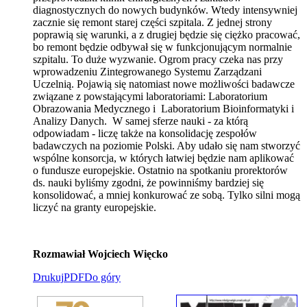
diagnostycznych do nowych budynków. Wtedy intensywniej
zacznie się remont starej części szpitala. Z jednej strony
poprawią się warunki, a z drugiej będzie się ciężko pracować,
bo remont będzie odbywał się w funkcjonującym normalnie
szpitalu. To duże wyzwanie. Ogrom pracy czeka nas przy
wprowadzeniu Zintegrowanego Systemu Zarządzani
Uczelnią. Pojawią się natomiast nowe możliwości badawcze
związane z powstającymi laboratoriami: Laboratorium
Obrazowania Medycznego i Laboratorium Bioinformatyki i
Analizy Danych. W samej sferze nauki - za którą
odpowiadam - liczę także na konsolidację zespołów
badawczych na poziomie Polski. Aby udało się nam stworzyć
wspólne konsorcja, w których łatwiej będzie nam aplikować
o fundusze europejskie. Ostatnio na spotkaniu prorektorów
ds. nauki byliśmy zgodni, że powinniśmy bardziej się
konsolidować, a mniej konkurować ze sobą. Tylko silni mogą
liczyć na granty europejskie.
Rozmawiał Wojciech Więcko
Drukuj
PDF
Do góry