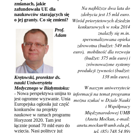
zmianach, jakie
Na najbliższe dwa lata do
zafundowała UE dla
zdobycia jest 15 mld euro.
naukowców starających się
o jej granty. Co się zmieni?
Wśród priorytetowych dziedzin
konkursowych w roku 2014
Prof.
znalazły się m.in.
Adam
spersonalizowana opieka
zdrowotna (budżet: 549 mln
euro), mobilność dla rozwoju
(budżet: 375 mln euro) i
zrównoważone systemy
produkcji żywności (budżet:
138 mln euro).
Krętowski, prorektor ds.
nauki Uniwersytetu
W naszym uniwersytecie
Medycznego w Białymstoku:
informacji na temat programu
- Nowa perspektywa unijna to
jest ogromne wyzwanie. Unia
można szukać w Dziale Nauki
Europejska ogłosiła już część
i Współpracy
konkursów na projekty
Międzynarodowej UMB
naukowe w ramach programu
(Aneta Moćkun, e-mail:
Horyzont 2020. Tam jest
aneta.mockun@umb.edu.pl,
łącznie ponad 70 mld euro do
tel. (85) 748 54 89)
wzięcia. Nasi politycy już