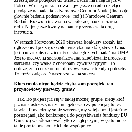
Zresztą takie podejście do tematu badań ma miejsce już w
Polsce. W naszym kraju dwa największe ośrodki dzielące
pieniądze na badania to Narodowe Centrum Nauki (finansuje
głównie badania podstawowe - red.) i Narodowe Centrum
Badań i Rozwoju (stawia na współpracę nauki i biznesu -
red.). Największe kwoty na naukę przeznacza ta druga
instytucja.
W ramach Horyzontu 2020 pierwsze konkursy zostały już
ogłoszone. I jak się okazało tematyka, na którą stawia Unia,
jest bardzo zbieżna z tematyką strategicznych badań na UMB.
Jest to medycyna spersonalizowana, zapobieganie procesom
starzenia, czy walka z chorobami cywilizacyjnymi. To
dobrze, że na uczelni potrafimy wyczuwać trendy i potrzeby.
To może zwiększać nasze szanse na sukces.
Kluczem do niego będzie chyba sam początek, ten
przysłowiowy pierwszy grant?
- Tak. Bo jak jest już się w takiej mocnej grupie, kiedy ktoś
już nas dostrzeże, nasze umiejętności czy potencjał, to jest
łatwiej. Powiedzmy sobie szczerze, my w tej chwili jesteśmy
postrzegani jako konkurencja do pozyskiwania funduszy EU.
Oni chcą współpracować tylko z najlepszymi, więc to nie jest
takie proste przekonać ich do współpracy.