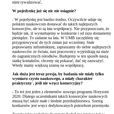
nimi rywalizować.
W pojedynkę już się nic nie osiągnie?
- W pojedynkę jest bardzo trudno. Oczywiście udaje się
polskim naukowcom dostawać do takich najlepszych
konsorcjów, ale to są lata współpracy. Nie przypuszczam, że
będzie tak, iż wystartujemy w konkursie i od razu dostaniemy
pieniądze. To zadanie na lata. W UMB zaczęliśmy się
przygotowywać do tych zmian już wcześniej. Stale
poprawiamy infrastrukturę, zapraszamy do siebie najlepszych
naukowców ze świata, nasi pracownicy wyjeżdżają na staże
do zagranicznych ośrodków. Budujemy w ten sposób naszą
siatkę kontaktów, chcemy się pokazać, dać się zauważyć.
Wtedy mamy większą szansę na współpracę.
Jak duża jest teraz presja, by badania nie miały tylko
wymiaru czysto naukowego, a miały charakter
praktyczny`, jeśli nie wręcz komercyjny?
- To też jest jeden z elementów nowego programu Horyzont
2020. Dlatego uczestnikami takich konsorcjów naukowych
muszą być także małe i średnie przedsiębiorstwa. Szereg
konkursów jest wręcz dedykowanych potrzebom przemysłu.