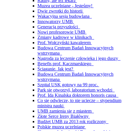
Radny, ale też lekarz
Muzea uczelniane - Jesteśmy!
Dwie zwrotki do historii
Wakacyjna sesja budowlana
Innowatorzy UMB
Generacja przyszłości
Nowi profesorowie UMB
Zmiany kadrowe w klinikach
Prof. Wołczyński kawalerem
Budowa Centrum Badań Innowacyjnych
wstrzymana
Nagroda za leczenie człowieka i jego duszy
Benefis prof. Kaczmarskiego
Ściąganie. Jak jest?
Budowa Centrum Badań Innowacyjnych
wstrzymana
Szpital USK gotowy na 99 proc.
Park się otworzył, laboratorium wchodzi
Prof. Ida Kinalska doktorem honoris causa
Co się odwlecze, to nie uciecze – stypendium
ministra nauki
UMB zamienia się z miastem
Złote Serce Ireny Białówny
Budżet UMB za 2013 rok rozliczony
Polskie muzea uczelniane