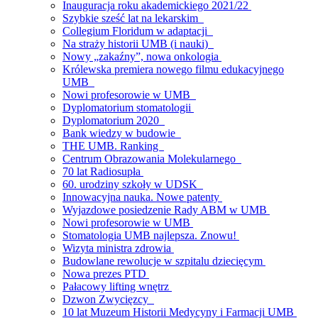
Inauguracja roku akademickiego 2021/22
Szybkie sześć lat na lekarskim
Collegium Floridum w adaptacji
Na straży historii UMB (i nauki)
Nowy „zakaźny”, nowa onkologia
Królewska premiera nowego filmu edukacyjnego
UMB
Nowi profesorowie w UMB
Dyplomatorium stomatologii
Dyplomatorium 2020
Bank wiedzy w budowie
THE UMB. Ranking
Centrum Obrazowania Molekularnego
70 lat Radiosupła
60. urodziny szkoły w UDSK
Innowacyjna nauka. Nowe patenty
Wyjazdowe posiedzenie Rady ABM w UMB
Nowi profesorowie w UMB
Stomatologia UMB najlepsza. Znowu!
Wizyta ministra zdrowia
Budowlane rewolucje w szpitalu dziecięcym
Nowa prezes PTD
Pałacowy lifting wnętrz
Dzwon Zwycięzcy
10 lat Muzeum Historii Medycyny i Farmacji UMB