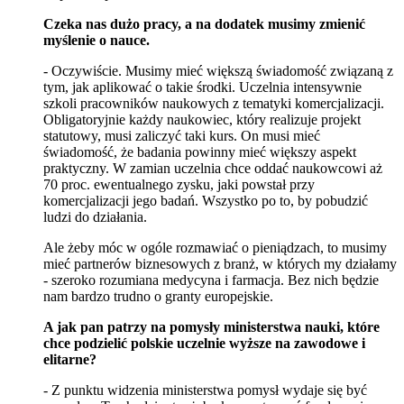
Czeka nas dużo pracy, a na dodatek musimy zmienić
myślenie o nauce.
- Oczywiście. Musimy mieć większą świadomość związaną z
tym, jak aplikować o takie środki. Uczelnia intensywnie
szkoli pracowników naukowych z tematyki komercjalizacji.
Obligatoryjnie każdy naukowiec, który realizuje projekt
statutowy, musi zaliczyć taki kurs. On musi mieć
świadomość, że badania powinny mieć większy aspekt
praktyczny. W zamian uczelnia chce oddać naukowcowi aż
70 proc. ewentualnego zysku, jaki powstał przy
komercjalizacji jego badań. Wszystko po to, by pobudzić
ludzi do działania.
Ale żeby móc w ogóle rozmawiać o pieniądzach, to musimy
mieć partnerów biznesowych z branż, w których my działamy
- szeroko rozumiana medycyna i farmacja. Bez nich będzie
nam bardzo trudno o granty europejskie.
A jak pan patrzy na pomysły ministerstwa nauki, które
chce podzielić polskie uczelnie wyższe na zawodowe i
elitarne?
- Z punktu widzenia ministerstwa pomysł wydaje się być