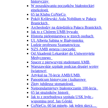
historyczny
W poszukiwaniu początków białostockiej
ginekologii
65 lat Klubu CoNieCo
Pokój Królewski: Aula Nobilium w Pałacu
Branickich
Archeolodzy na dziedzińcu Pałacu Branickich
Jak to z Chórem UMB bywało
Historia pielęgniarstwa w trzech osobach
Ul. Alberta Sabina w Białymstoku
Ludzie profesora Szamatowicza
NZS AMB geneza i początki
Od Akademii Lekarskiej do Uniwersytetu
Medycznego
Spacer z pierwszymi studentami AMB
Warszawskie szpitale podczas drugiej wojny
światowej
Artykuł na 70-lecie AMB/UMB
Panopticum historyczne i kulturowe
Złoty jubileusz stomatologii
Najpopularniejszy białostoczanin 100-lecia
65 lat strażników historii
Jak to z przebudową szpitala USK było -
wspomina prof. Jan Górski
CoNieCo. 60 lat minęło, jak jeden skecz…