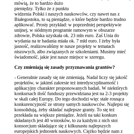
mówią, że to bardzo dużo
pieniędzy. Tylko że z punktu
widzenia Polski i naszych naukowców, czy nawet nas z
Białegostoku, to są pieniądze, o które będzie bardzo trudno
aplikować. Prosty przykład: w poprzedniej perspektywie
unijnej, w siódmym programie ramowym w obszarze
zdrowie, Polska uzyskała ok. 23 mln euro. Zaś Unia do
wydania na te badania miała ok. 7 mld euro. I żeby była
jasność, realizowaliśmy te nasze projekty w tematach
niszowych, albo związanych ze szkoleniami. Musimy mieć
świadomość, jakie jest nasze miejsce w szeregu.
Czy zmieniają się zasady przyznawania grantów?
- Generalnie zasady się nie zmieniają. Nadal liczy się jakość
projektów, w jakimś zakresie też interdyscyplinarność i
aplikacyjny charakter proponowanych badań. W niektórych
konkursach ilość funduszy przewidziana jest na 2-3 projekty
w skali całej Europy. Do tego dochodzi więc stale rosnąca
konkurencyjność ze strony samych naukowców. Najlepsi się
konsolidują, żeby składać najlepsze granty. To się też
przekłada na większe pieniądze. Jeżeli na taki konkurs
składanych jest 40 wniosków, to za każdym z nich stoi
konsorcjum składające się z kilkunastu najlepszych
europejskich jednostek naukowych. Ciężko będzie nam z