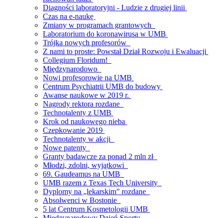
Diagności laboratoryjni - Ludzie z drugiej linii
Czas na e-naukę
Zmiany w programach grantowych
Laboratorium do koronawirusa w UMB
Trójka nowych profesorów
Z nami to proste: Powstał Dział Rozwoju i Ewaluacji
Collegium Floridum!
Międzynarodowo
Nowi profesorowie na UMB
Centrum Psychiatrii UMB do budowy
Awanse naukowe w 2019 r.
Nagrody rektora rozdane
Technotalenty z UMB
Krok od naukowego nieba
Czepkowanie 2019
Technotalenty w akcji
Nowe patenty
Granty badawcze za ponad 2 mln zł
Młodzi, zdolni, wyjątkowi
69. Gaudeamus na UMB
UMB razem z Texas Tech University
Dyplomy na „lekarskim” rozdane
Absolwenci w Bostonie
5 lat Centrum Kosmetologii UMB
Międzynarodowy Dzień Sportu