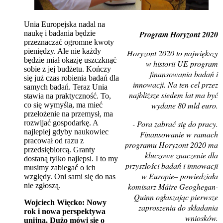
Unia Europejska nadal na
naukę i badania będzie
Program Horyzont 2020
przeznaczać ogromne kwoty
pieniędzy. Ale nie każdy
Horyzont 2020 to największy
będzie miał okazję uszczknąć
w historii UE program
sobie z jej budżetu. Kończy
finansowania badań i
się już czas robienia badań dla
innowacji. Na ten cel przez
samych badań. Teraz Unia
najbliższe siedem lat ma być
stawia na praktyczność. To,
wydane 80 mld euro.
co się wymyśla, ma mieć
przełożenie na przemysł, ma
rozwijać gospodarkę. A
- Pora zabrać się do pracy.
najlepiej gdyby naukowiec
Finansowanie w ramach
pracował od razu z
programu Horyzont 2020 ma
przedsiębiorcą. Granty
kluczowe znaczenie dla
dostaną tylko najlepsi. I to my
przyszłości badań i innowacji
musimy zabiegać o ich
w Europie– powiedziała
względy. Oni sami się do nas
nie zgłoszą.
komisarz Máire Geoghegan-
Quinn ogłaszając pierwsze
Wojciech Więcko: Nowy
zaproszenia do składania
rok i nowa perspektywa
wniosków.
unijna. Dużo mówi się o