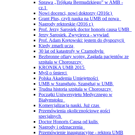
Sprawa „Trójkąta Bermudzkiego” w AMB -
cz.1
Nowi docenci, nowi doktorzy (2016r.)
Grant Plus, czyli nauka na UMB od nowa
Nagrody rektorskie (2016 r.)
Prof. Jerzy Sarosiek doctor honoris causa UMB
Jerzy Sarosiek. Zwycięzca - wywiad
Prof. Adam Krętowski: jestem do dyspozycji
Kiedy zmarli uczą
30 lat od katastrofy w Czarnobylu
Bezbronne ofiary wojny. Zagłada pacjentów ze
szpitala w Choroszczy
KRONIKA UMB 2015
Myśl o śmierci
Polska Akademia Umiejętności
UMB w Szanghaju, Szanghaj w UMB
Trudna historia szpitala w Choroszczy
Początki Uniwersytetu Medycznego w
Białymstoku
Komercjalizacja nauki. Już czas
Przemówienia okolicznościowe gości
specjalnych
Doctor Honoris Causa od kulis
Nagrody i odznaczenia
Przemówienie inauguracyjne - rektora UMB