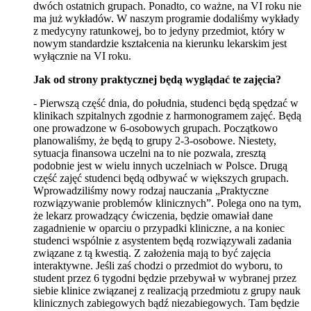
dwóch ostatnich grupach. Ponadto, co ważne, na VI roku nie
ma już wykładów. W naszym programie dodaliśmy wykłady
z medycyny ratunkowej, bo to jedyny przedmiot, który w
nowym standardzie kształcenia na kierunku lekarskim jest
wyłącznie na VI roku.
Jak od strony praktycznej będą wyglądać te zajęcia?
- Pierwszą część dnia, do południa, studenci będą spędzać w
klinikach szpitalnych zgodnie z harmonogramem zajęć. Będą
one prowadzone w 6-osobowych grupach. Początkowo
planowaliśmy, że będą to grupy 2-3-osobowe. Niestety,
sytuacja finansowa uczelni na to nie pozwala, zresztą
podobnie jest w wielu innych uczelniach w Polsce. Drugą
część zajęć studenci będą odbywać w większych grupach.
Wprowadziliśmy nowy rodzaj nauczania „Praktyczne
rozwiązywanie problemów klinicznych”. Polega ono na tym,
że lekarz prowadzący ćwiczenia, będzie omawiał dane
zagadnienie w oparciu o przypadki kliniczne, a na koniec
studenci wspólnie z asystentem będą rozwiązywali zadania
związane z tą kwestią. Z założenia mają to być zajęcia
interaktywne. Jeśli zaś chodzi o przedmiot do wyboru, to
student przez 6 tygodni będzie przebywał w wybranej przez
siebie klinice związanej z realizacją przedmiotu z grupy nauk
klinicznych zabiegowych bądź niezabiegowych. Tam będzie