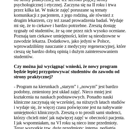
psychologicznej i etycznej. Zaczyna się na II roku i trwa
przez kilka lat. W trakcie zajęć poruszane są tematy
komunikacji z pacjentem, z jego rodziną, ale również z
drugim lekarzem, czy też zasad prowadzenia badań. Wydaje
mi się, że to ciekawe i bardzo potrzebne. Zresztą dostaję
sygnały od studentów, że są one przez nich wysoko oceniane.
Poznają tam ciekawe umiejętności, które są nieodzowne w
zawodzie lekarza. Dodatkowo, jako jedyni w Polsce,
wprowadziliśmy nauczanie z medycyny regeneracyjnej, które
cieszą się bardzo dobrą opinią i dużym zainteresowaniem
studentów.
Czy można już wyciągnąć wnioski, że nowy program
będzie lepiej przygotowywać studentów do zawodu od
strony praktycznej?
- Program na kierunkach „starym” i „nowym” jest bardzo
podobny, zmieniony jest układ zajęć. Nieco mniej jest
kształcenia na naukach podstawowych. Ponadto nauki
kliniczne zaczynają się wcześniej, na niższych latach studiów
i wydaje się, że więcej czasu poświęcone jest na nabywanie
umiejętności klinicznych. Zresztą o to prosili sami studenci,
którzy chcieli mieć jak najwięcej zajęć w obecności pacjenta.
I jak wspomniałam, na VI roku są nieco inne przedmioty.
Teraz wszystkie tzw. duże przedmioty: interna, pediatria,