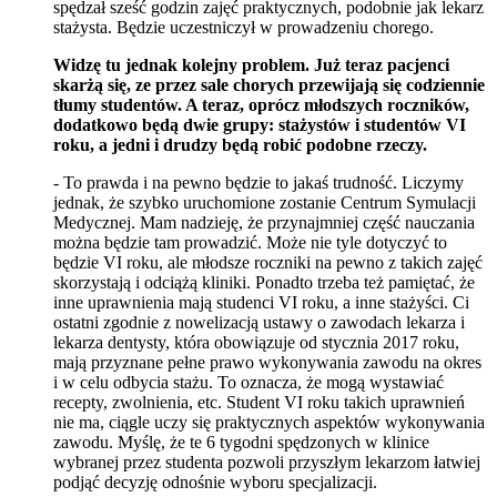
spędzał sześć godzin zajęć praktycznych, podobnie jak lekarz
stażysta. Będzie uczestniczył w prowadzeniu chorego.
Widzę tu jednak kolejny problem. Już teraz pacjenci
skarżą się, ze przez sale chorych przewijają się codziennie
tłumy studentów. A teraz, oprócz młodszych roczników,
dodatkowo będą dwie grupy: stażystów i studentów VI
roku, a jedni i drudzy będą robić podobne rzeczy.
- To prawda i na pewno będzie to jakaś trudność. Liczymy
jednak, że szybko uruchomione zostanie Centrum Symulacji
Medycznej. Mam nadzieję, że przynajmniej część nauczania
można będzie tam prowadzić. Może nie tyle dotyczyć to
będzie VI roku, ale młodsze roczniki na pewno z takich zajęć
skorzystają i odciążą kliniki. Ponadto trzeba też pamiętać, że
inne uprawnienia mają studenci VI roku, a inne stażyści. Ci
ostatni zgodnie z nowelizacją ustawy o zawodach lekarza i
lekarza dentysty, która obowiązuje od stycznia 2017 roku,
mają
przyznane pełne prawo wykonywania zawodu na okres
i w celu odbycia stażu. To oznacza
, że mogą wystawiać
recepty, zwolnienia, etc.
Student VI roku takich uprawnień
nie ma, ciągle uczy się praktycznych aspektów wykonywania
zawodu. Myślę, że te 6 tygodni spędzonych w klinice
wybranej przez studenta pozwoli przyszłym lekarzom łatwiej
podjąć decyzję odnośnie wyboru specjalizacji.