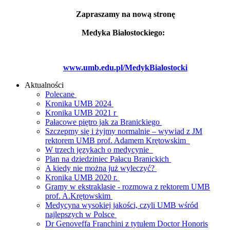
Zapraszamy na nową stronę
Medyka Białostockiego:
www.umb.edu.pl/MedykBialostocki
Aktualności
Polecane
Kronika UMB 2024
Kronika UMB 2021 r
Pałacowe piętro jak za Branickiego
Szczepmy się i żyjmy normalnie – wywiad z JM
rektorem UMB prof. Adamem Krętowskim
W trzech językach o medycynie
Plan na dziedziniec Pałacu Branickich
A kiedy nie można już wyleczyć?
Kronika UMB 2020 r.
Gramy w ekstraklasie - rozmowa z rektorem UMB
prof. A.Krętowskim
Medycyna wysokiej jakości, czyli UMB wśród
najlepszych w Polsce
Dr Genoveffa Franchini z tytułem Doctor Honoris