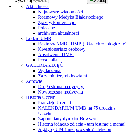
wyszukaj
Szukaj
Aktualności
Najnowsze wiadomości
Rozmowy Medyka Białostockiego
Zjazdy, konferencje
Polecane
archiwum aktualności
Ludzie UMB
Rektorzy AMB / UMB (układ chronologiczny)
Kwestionariusz osobowy
Absolwenci UMB
Personalia
GALERIA ZDJĘĆ
Wydarzenia
Za zamkniętymi drzwiami
Zdrowie
Druga strona medycyny
Nowoczesna medycyna
Historia Uczelni
Pradzieje Uczelni
KALENDARIUM UMB na 75 urodziny
Uczelni
Zapomniany dyrektor Bowszyc
Historia jednego zdjęcia - tam jest moja mama!
A gdyby UMB nie powstało? - felieton