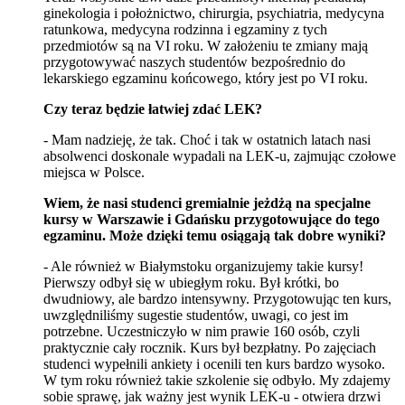
ginekologia i położnictwo, chirurgia, psychiatria, medycyna
ratunkowa, medycyna rodzinna i egzaminy z tych
przedmiotów są na VI roku. W założeniu te zmiany mają
przygotowywać naszych studentów bezpośrednio do
lekarskiego egzaminu końcowego, który jest po VI roku.
Czy teraz będzie łatwiej zdać LEK?
- Mam nadzieję, że tak. Choć i tak w ostatnich latach nasi
absolwenci doskonale wypadali na LEK-u, zajmując czołowe
miejsca w Polsce.
Wiem, że nasi studenci gremialnie jeżdżą na specjalne
kursy w Warszawie i Gdańsku przygotowujące do tego
egzaminu. Może dzięki temu osiągają tak dobre wyniki?
- Ale również w Białymstoku organizujemy takie kursy!
Pierwszy odbył się w ubiegłym roku. Był krótki, bo
dwudniowy, ale bardzo intensywny. Przygotowując ten kurs,
uwzględniliśmy sugestie studentów, uwagi, co jest im
potrzebne. Uczestniczyło w nim prawie 160 osób, czyli
praktycznie cały rocznik. Kurs był bezpłatny. Po zajęciach
studenci wypełnili ankiety i ocenili ten kurs bardzo wysoko.
W tym roku również takie szkolenie się odbyło. My zdajemy
sobie sprawę, jak ważny jest wynik LEK-u - otwiera drzwi