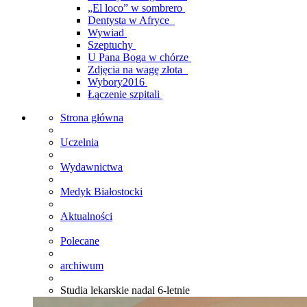
„El loco” w sombrero
Dentysta w Afryce
Wywiad
Szeptuchy
U Pana Boga w chórze
Zdjęcia na wagę złota
Wybory2016
Łączenie szpitali
Strona główna
Uczelnia
Wydawnictwa
Medyk Białostocki
Aktualności
Polecane
archiwum
Studia lekarskie nadal 6-letnie