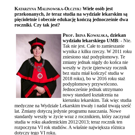
Katarzyna Malinowska-Olczyk
: Wiele osób jest
przekonanych, że teraz studia na wydziale lekarskim są
pięcioletnie i obecnie edukację kończą jednocześnie dwa
roczniki. Czy tak jest?
Prof. Irina Kowalska
, dziekan
wydziału lekarskiego UMB
: - Nie.
Tak nie jest. Całe to zamieszanie
wynika z kilku rzeczy. W 2011 roku
zniesiono staż podyplomowy. Te
zmiany jednak nigdy do końca nie
weszły w życie (pierwszy rocznik
bez stażu miał kończyć studia w
2018 roku), bo w 2016 roku staż
podyplomowy przywrócono.
Jednocześnie jednak utrzymano
nowy standard kształcenia na
kierunku lekarskim. Tak więc studia
medyczne na Wydziale Lekarskim trwały i nadal trwają sześć
lat. Zmiany dotyczą jedynie programu nauczania. Nowe
standardy weszły w życie wraz z rocznikiem, który zaczynał
studia w roku akademickim 2012/2013; teraz rocznik ten
rozpoczyna VI rok studiów. A właśnie największa różnica
dotyczy tego VI roku.