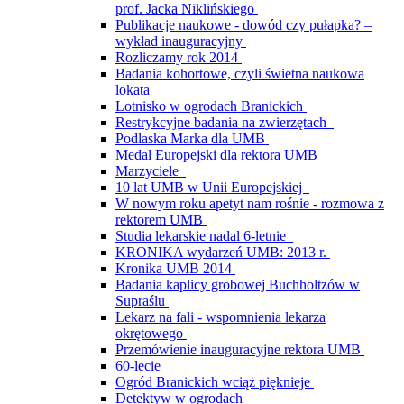
prof. Jacka Niklińskiego
Publikacje naukowe - dowód czy pułapka? –
wykład inauguracyjny
Rozliczamy rok 2014
Badania kohortowe, czyli świetna naukowa
lokata
Lotnisko w ogrodach Branickich
Restrykcyjne badania na zwierzętach
Podlaska Marka dla UMB
Medal Europejski dla rektora UMB
Marzyciele
10 lat UMB w Unii Europejskiej
W nowym roku apetyt nam rośnie - rozmowa z
rektorem UMB
Studia lekarskie nadal 6-letnie
KRONIKA wydarzeń UMB: 2013 r.
Kronika UMB 2014
Badania kaplicy grobowej Buchholtzów w
Supraślu
Lekarz na fali - wspomnienia lekarza
okrętowego
Przemówienie inauguracyjne rektora UMB
60-lecie
Ogród Branickich wciąż pięknieje
Detektyw w ogrodach