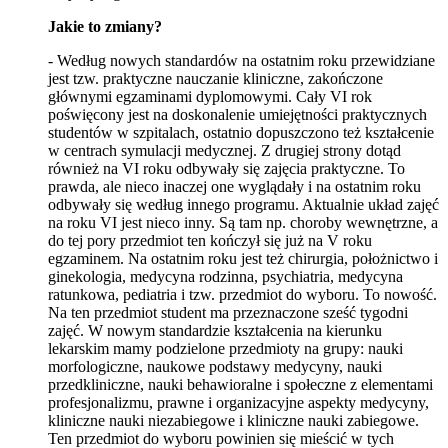
Jakie to zmiany?
- Według nowych standardów na ostatnim roku przewidziane
jest tzw. praktyczne nauczanie kliniczne, zakończone
głównymi egzaminami dyplomowymi. Cały VI rok
poświęcony jest na doskonalenie umiejętności praktycznych
studentów w szpitalach, ostatnio dopuszczono też kształcenie
w centrach symulacji medycznej. Z drugiej strony dotąd
również na VI roku odbywały się zajęcia praktyczne. To
prawda, ale nieco inaczej one wyglądały i na ostatnim roku
odbywały się według innego programu. Aktualnie układ zajęć
na roku VI jest nieco inny. Są tam np. choroby wewnętrzne, a
do tej pory przedmiot ten kończył się już na V roku
egzaminem. Na ostatnim roku jest też chirurgia, położnictwo i
ginekologia, medycyna rodzinna, psychiatria, medycyna
ratunkowa, pediatria i tzw. przedmiot do wyboru. To nowość.
Na ten przedmiot student ma przeznaczone sześć tygodni
zajęć. W nowym standardzie kształcenia na kierunku
lekarskim mamy podzielone przedmioty na grupy: nauki
morfologiczne, naukowe podstawy medycyny, nauki
przedkliniczne, nauki behawioralne i społeczne z elementami
profesjonalizmu, prawne i organizacyjne aspekty medycyny,
kliniczne nauki niezabiegowe i kliniczne nauki zabiegowe.
Ten przedmiot do wyboru powinien się mieścić w tych