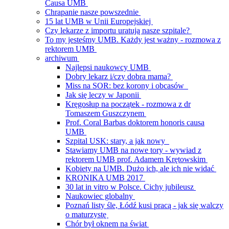
Causa UMB
Chrapanie nasze powszednie
15 lat UMB w Unii Europejskiej
Czy lekarze z importu uratują nasze szpitale?
To my jesteśmy UMB. Każdy jest ważny - rozmowa z
rektorem UMB
archiwum
Najlepsi naukowcy UMB
Dobry lekarz i/czy dobra mama?
Miss na SOR: bez korony i obcasów
Jak się leczy w Japonii
Kręgosłup na początek - rozmowa z dr
Tomaszem Guszczynem
Prof. Coral Barbas doktorem honoris causa
UMB
Szpital USK: stary, a jak nowy
Stawiamy UMB na nowe tory - wywiad z
rektorem UMB prof. Adamem Krętowskim
Kobiety na UMB. Dużo ich, ale ich nie widać
KRONIKA UMB 2017
30 lat in vitro w Polsce. Cichy jubileusz
Naukowiec globalny
Poznań listy śle, Łódź kusi pracą - jak się walczy
o maturzystę
Chór był oknem na świat