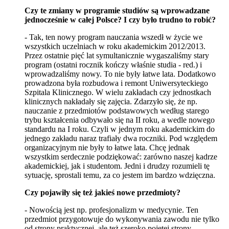
Czy te zmiany w programie studiów są wprowadzane
jednocześnie w całej Polsce? I czy było trudno to robić?
- Tak, ten nowy program nauczania wszedł w życie we
wszystkich uczelniach w roku akademickim 2012/2013.
Przez ostatnie pięć lat symultanicznie wygaszaliśmy stary
program (ostatni rocznik kończy właśnie studia - red.) i
wprowadzaliśmy nowy. To nie były łatwe lata. Dodatkowo
prowadzona była rozbudowa i remont Uniwersyteckiego
Szpitala Klinicznego. W wielu zakładach czy jednostkach
klinicznych nakładały się zajęcia. Zdarzyło się, że np.
nauczanie z przedmiotów podstawowych według starego
trybu kształcenia odbywało się na II roku, a wedle nowego
standardu na I roku. Czyli w jednym roku akademickim do
jednego zakładu naraz trafiały dwa roczniki. Pod względem
organizacyjnym nie były to łatwe lata. Chcę jednak
wszystkim serdecznie podziękować: zarówno naszej kadrze
akademickiej, jak i studentom. Jedni i drudzy rozumieli tę
sytuację, sprostali temu, za co jestem im bardzo wdzięczna.
Czy pojawiły się też jakieś nowe przedmioty?
- Nowością jest np. profesjonalizm w medycynie. Ten
przedmiot przygotowuje do wykonywania zawodu nie tylko
od strony praktycznej, ale też szeroko pojętej strony