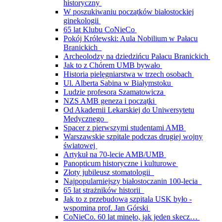
historyczny
W poszukiwaniu początków białostockiej
ginekologii
65 lat Klubu CoNieCo
Pokój Królewski: Aula Nobilium w Pałacu
Branickich
Archeolodzy na dziedzińcu Pałacu Branickich
Jak to z Chórem UMB bywało
Historia pielęgniarstwa w trzech osobach
Ul. Alberta Sabina w Białymstoku
Ludzie profesora Szamatowicza
NZS AMB geneza i początki
Od Akademii Lekarskiej do Uniwersytetu
Medycznego
Spacer z pierwszymi studentami AMB
Warszawskie szpitale podczas drugiej wojny
światowej
Artykuł na 70-lecie AMB/UMB
Panopticum historyczne i kulturowe
Złoty jubileusz stomatologii
Najpopularniejszy białostoczanin 100-lecia
65 lat strażników historii
Jak to z przebudową szpitala USK było -
wspomina prof. Jan Górski
CoNieCo. 60 lat minęło, jak jeden skecz…