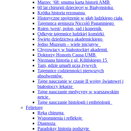
Marzec ‘68: smutna karta historii AMB
60 lat chirurgii dziecięcej w Białymstoku
Krótka historia rezonansu
Historyczne spojrzenie w głąb ludzkiego ciała
Tajemnica geniuszu Niccoló Paganiniego
Ruten /west/, polon, rad i kopernik
Odkryte tajemnice ludzkiej komórki
Święto dziedzictwa akademickiego
Jedno Muzeum – wiele inicjatyw
Chyrowiacy w białostockiej akademii
Doktorzy Honoris Causa UMB
Nieznana historia z ul. Kilińskiego 15
Tam, gdzie umarli uczą żywych
Tajemnice codzienności pierwszych
absolwentów
Tajne nauczanie w czasie II wojny światowej i
białostoccy lekarze
Tajne nauczanie medycyny w warszawskim
getcie
Tajne nauczanie histologii i embriologii
Felietony
Ręką chirurga
Wspomnienia i refleksje
Diagnoza
Paradoksy historią podszyte