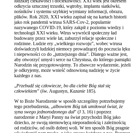
ludzkiej ciekawości i dociekliwości. XXI wiek jest okresem
odkrycia sztucznej trzustki, wątroby, implantu siatkówki,
nośników i systemu szybkiej wymiany informacji, obrazu,
plików. Rok 2020, XXI wieku zapisał się na kartach historii
jako rok pandemii wirusa SARS-Cov-2, popularnie
nazywanego COVID-19, który zakpił z poziomu wiedzy i
technologii XXI wieku. Wirus wywrócił społeczny ład
budowany przez wiele lat, zaburzył relacje społeczne i
rodzinne. Ludzie ery „wielkiego rozwoju”, wobec wirusa
doświadczyli ludzkiej niemocy prowadzącej do poczucia lęku
i niepewności co do „jutrzejszego dnia”. Dlatego ważne jest,
aby otworzyć umysł i serce na Chrystusa, do którego pamiątki
Narodzin się przygotowujemy. To zbawcze wydarzenie, jeżeli
je odkryjemy, może wnieść odnowioną nadzieję w życie
każdego z nas.
„
Przebudź się człowiecze, bo dla ciebie Bóg stał się
człowiekiem
” (św. Augustyn,
Kazanie
185).
W to Boże Narodzenie w sposób szczególny potrzebujemy
tego przebudzenia, „
albowiem Bóg tak umiłował świat, że
syna swego jednorodzonego dał
” (J 3, 16) i poprzez
narodzenie z Maryi Panny na świat przychodzi Bóg jako
dziecko, ze swoją niemowlęcą nieporadnością i zależnością
od rodziców, od osób dobrej woli. W ten sposób Bóg pragnie