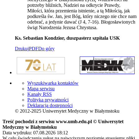
potrzeby bliźnich, Nadziei na odkrycie Prawdy,
Miłości, która przemienia istnienie, a tą Miłością, jak
podkreśla św. Jan, jest Bóg, który niczego nie chce nam
odebrać, a jedynie dawać (J 4, 7-16). Błogosławionych
świąt Narodzenia Jezusa Chrystusa.
Ks. Sebastian Kondzior, duszpasterz szpitala USK
Drukuj
PDF
Do góry
Wyszukiwarka kontaktów
Mapa serwisu
Kanały RSS
Polityka prywatności
Deklaracja dostępności
© 2012-2025 Uniwersytet Medyczny w Białymstoku
Treść pochodzi z serwisu www.umb.edu.pl © Uniwersytet
Medyczny w Białymstoku
Data wydruku: 07.08.2026 18:12
W celu świadczenia usług na najwyższym poziomie stosujemy pliki