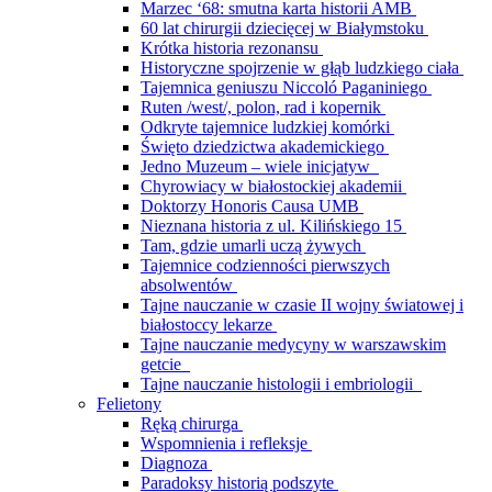
Marzec ‘68: smutna karta historii AMB
60 lat chirurgii dziecięcej w Białymstoku
Krótka historia rezonansu
Historyczne spojrzenie w głąb ludzkiego ciała
Tajemnica geniuszu Niccoló Paganiniego
Ruten /west/, polon, rad i kopernik
Odkryte tajemnice ludzkiej komórki
Święto dziedzictwa akademickiego
Jedno Muzeum – wiele inicjatyw
Chyrowiacy w białostockiej akademii
Doktorzy Honoris Causa UMB
Nieznana historia z ul. Kilińskiego 15
Tam, gdzie umarli uczą żywych
Tajemnice codzienności pierwszych
absolwentów
Tajne nauczanie w czasie II wojny światowej i
białostoccy lekarze
Tajne nauczanie medycyny w warszawskim
getcie
Tajne nauczanie histologii i embriologii
Felietony
Ręką chirurga
Wspomnienia i refleksje
Diagnoza
Paradoksy historią podszyte