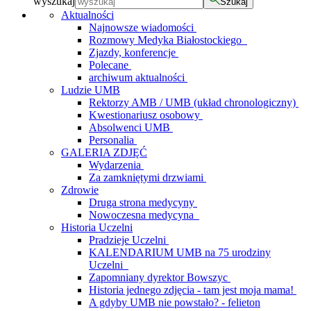
wyszukaj
Szukaj
Aktualności
Najnowsze wiadomości
Rozmowy Medyka Białostockiego
Zjazdy, konferencje
Polecane
archiwum aktualności
Ludzie UMB
Rektorzy AMB / UMB (układ chronologiczny)
Kwestionariusz osobowy
Absolwenci UMB
Personalia
GALERIA ZDJĘĆ
Wydarzenia
Za zamkniętymi drzwiami
Zdrowie
Druga strona medycyny
Nowoczesna medycyna
Historia Uczelni
Pradzieje Uczelni
KALENDARIUM UMB na 75 urodziny
Uczelni
Zapomniany dyrektor Bowszyc
Historia jednego zdjęcia - tam jest moja mama!
A gdyby UMB nie powstało? - felieton