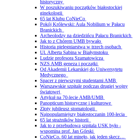
historyczny
W poszukiwaniu początków białostockiej
ginekologii
65 lat Klubu CoNieCo
Pokój Królewski: Aula Nobilium w Pałacu
Branickich
Archeolodzy na dziedzińcu Pałacu Branickich
Jak to z Chórem UMB bywało
Historia pielęgniarstwa w trzech osobach
Ul. Alberta Sabina w Białymstoku
Ludzie profesora Szamatowicza
NZS AMB geneza i początki
Od Akademii Lekarskiej do Uniwersytetu
Medycznego
Spacer z pierwszymi studentami AMB
Warszawskie szpitale podczas drugiej wojny
światowej
Artykuł na 70-lecie AMB/UMB
Panopticum historyczne i kulturowe
Złoty jubileusz stomatologii
Najpopularniejszy białostoczanin 100-lecia
65 lat strażników historii
Jak to z przebudową szpitala USK było -
wspomina prof. Jan Górski
CoNieCo. 60 lat minęło, jak jeden skecz…