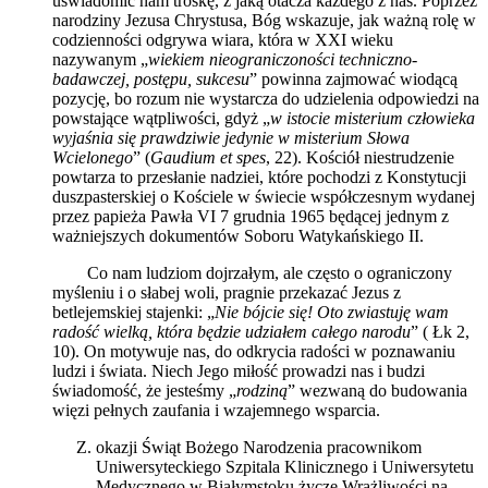
uświadomić nam troskę, z jaką otacza każdego z nas. Poprzez
narodziny Jezusa Chrystusa, Bóg wskazuje, jak ważną rolę w
codzienności odgrywa wiara, która w XXI wieku
nazywanym „
wiekiem nieograniczoności techniczno-
badawczej, postępu, sukcesu
” powinna zajmować wiodącą
pozycję, bo rozum nie wystarcza do udzielenia odpowiedzi na
powstające wątpliwości, gdyż „
w istocie misterium człowieka
wyjaśnia się prawdziwie jedynie w misterium Słowa
Wcielonego
” (
Gaudium et spes
, 22). Kościół niestrudzenie
powtarza to przesłanie nadziei, które pochodzi z Konstytucji
duszpasterskiej o Kościele w świecie współczesnym wydanej
przez papieża Pawła VI 7 grudnia 1965 będącej jednym z
ważniejszych dokumentów Soboru Watykańskiego II.
Co nam ludziom dojrzałym, ale często o ograniczony
myśleniu i o słabej woli, pragnie przekazać Jezus z
betlejemskiej stajenki: „
Nie bójcie się! Oto zwiastuję wam
radość wielką, która będzie udziałem całego narodu
” ( Łk 2,
10). On motywuje nas, do odkrycia radości w poznawaniu
ludzi i świata. Niech Jego miłość prowadzi nas i budzi
świadomość, że jesteśmy „
rodziną
” wezwaną do budowania
więzi pełnych zaufania i wzajemnego wsparcia.
okazji Świąt Bożego Narodzenia pracownikom
Uniwersyteckiego Szpitala Klinicznego i Uniwersytetu
Medycznego w Białymstoku życzę Wrażliwości na