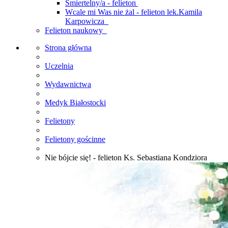
Śmiertelny/a - felieton
Wcale mi Was nie żal - felieton lek.Kamila
Karpowicza
Felieton naukowy
Strona główna
Uczelnia
Wydawnictwa
Medyk Białostocki
Felietony
Felietony gościnne
Nie bójcie się! - felieton Ks. Sebastiana Kondziora