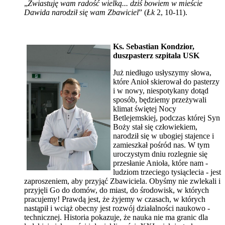
„
Zwiastuję wam radość wielką... dziś bowiem w mieście
Dawida narodził się wam Zbawiciel
” (
Łk
2, 10-11).
Ks. Sebastian Kondzior,
duszpasterz szpitala USK
Już niedługo usłyszymy słowa,
które Anioł skierował do pasterzy
i w nowy, niespotykany dotąd
sposób, będziemy przeżywali
klimat świętej Nocy
Betlejemskiej, podczas której Syn
Boży stał się człowiekiem,
narodził się w ubogiej stajence i
zamieszkał pośród nas. W tym
uroczystym dniu rozlegnie się
przesłanie Anioła, które nam -
ludziom trzeciego tysiąclecia - jest
zaproszeniem, aby przyjąć Zbawiciela. Obyśmy nie zwlekali i
przyjęli Go do domów, do miast, do środowisk, w których
pracujemy! Prawdą jest, że żyjemy w czasach, w których
nastąpił i wciąż obecny jest rozwój działalności naukowo -
technicznej. Historia pokazuje, że nauka nie ma granic dla