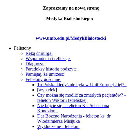
Zapraszamy na nową stronę
Medyka Białostockiego:
www.umb.edu.pl/MedykBialostocki
Felietony
Ręką chirurga
Wspomnienia i refleksje
Diagnoza
Paradoksy historią podszyte
Pamiętaj, że umrzesz
Felietony gościnne
To Polska kiedyś nie była w Unii Europejskiej?
[wypadek]
Czy można się modlić za zmarłych pacjentów? -
felieton Wiktorii Izdebskiej
Nie bójcie się! - felieton Ks. Sebastiana
Kondziora
Dar Bożego Narodzenia - felieton ks. dr
Włodzimierza Misijuka
Wykluczenie - felieton