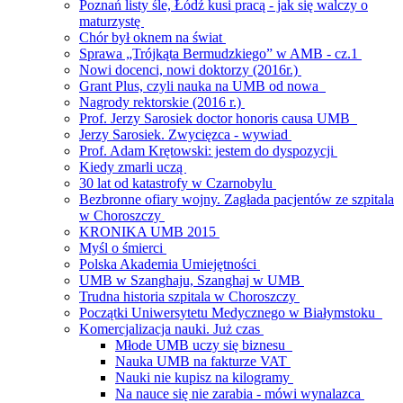
Poznań listy śle, Łódź kusi pracą - jak się walczy o
maturzystę
Chór był oknem na świat
Sprawa „Trójkąta Bermudzkiego” w AMB - cz.1
Nowi docenci, nowi doktorzy (2016r.)
Grant Plus, czyli nauka na UMB od nowa
Nagrody rektorskie (2016 r.)
Prof. Jerzy Sarosiek doctor honoris causa UMB
Jerzy Sarosiek. Zwycięzca - wywiad
Prof. Adam Krętowski: jestem do dyspozycji
Kiedy zmarli uczą
30 lat od katastrofy w Czarnobylu
Bezbronne ofiary wojny. Zagłada pacjentów ze szpitala
w Choroszczy
KRONIKA UMB 2015
Myśl o śmierci
Polska Akademia Umiejętności
UMB w Szanghaju, Szanghaj w UMB
Trudna historia szpitala w Choroszczy
Początki Uniwersytetu Medycznego w Białymstoku
Komercjalizacja nauki. Już czas
Młode UMB uczy się biznesu
Nauka UMB na fakturze VAT
Nauki nie kupisz na kilogramy
Na nauce się nie zarabia - mówi wynalazca