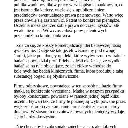
publikowaniu wyników pracy w czasopiśmie naukowym, co
jest istotne dla kariery, wiąże się z upublicznieniem
przedmiotów ewentualnego prawa patentowego. Warto więc
przez chwilę się zastanowić. Patent to konkretne pieniądze.
Uczelnia może zastrzec sobie prawa do części zysków, ale
wcale nie musi. Wówczas całość praw patentowych
przechodzi na konto naukowca.
- Zdarza się, że koszty komercjalizacji idei badawczej rosną
gwałtownie. Dzieje się tak, jeżeli weźmiemy pod uwagę
środki, jakie pochłonęły np. leki, które wytworzono w trakcie
badań - powiedział prof. Priebe. - Jeśli okaże się, że wyniki
badań są na tyle obiecujące, że ich efekty wchodzą do
kolejnych faz badań klinicznych, firma, która produkuje taką
substancję bogaci się błyskawicznie.
Firmy odpryskowe, powstające w ten sposób na bazie firmy
matki, są konkretnie wyceniane. Matką w naszym przypadku
byłoby konsorcjum, powołane w ramach jednej bądź kilku
uczelni. Bywa i tak, że firmy te później są wykupowane przez
większe ośrodki czy kompanie farmaceutyczne za miliardy
dolarów. W stosunku do zainwestowanych pieniędzy wydaje
się to bardzo korzystne.
- Nie chcę, aby to zabrzmiało zniechęcająco, ale dobrych