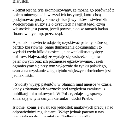
Białystok.
- Temat jest na tyle skomplikowany, że można go porównać z
polem minowym dla wszystkich instytucji, które chcą
podejmować próby komercjalizacji wyników - stwierdził. -
Wielokrotnie słyszy się o dysputach na temat tego, czyją
własnością jest patent, jeżeli powstaje on w ramach badań
finansowanych np. przez rząd.
A jednak na świecie udaje się uzyskiwać patenty, które są
bardzo kosztowne. Same tłumaczenia dokumentacji to
wydatki rzędu kilkudziesięciu, a nawet kilkuset tysięcy
dolarów. Najważniejsze wydaje się zastrzeżenie praw
patentowych oraz ich późniejsze egzekwowanie. Jeżeli
ograniczymy się przy tym wyłącznie do rynku polskiego,
szansa na uzyskanie z tego tytułu większych dochodów jest
jednak nikła.
- Swoisty wysyp patentów w Stanach miał miejsce w czasie,
kiedy zrównano ich ważność pod względem ewaluacji z
publikacjami naukowymi. W Polsce, zdaje się, sprawy
zmierzają w tym samym kierunku - dodał Priebe.
Istotnie, komisje ewaluacji jednostek naukowych pracują nad
odpowiednimi regulacjami. Wciąż jednak patenty u nas
pozostają na drugim miejscu. Podjęcie decyzji o