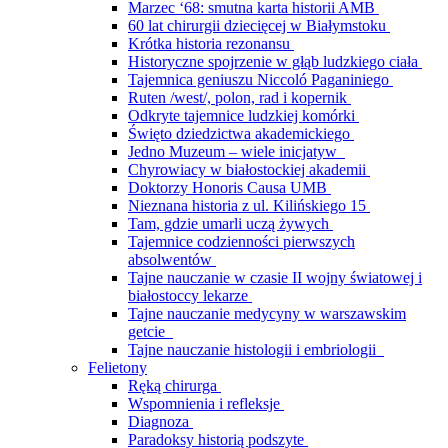
Marzec ‘68: smutna karta historii AMB
60 lat chirurgii dziecięcej w Białymstoku
Krótka historia rezonansu
Historyczne spojrzenie w głąb ludzkiego ciała
Tajemnica geniuszu Niccoló Paganiniego
Ruten /west/, polon, rad i kopernik
Odkryte tajemnice ludzkiej komórki
Święto dziedzictwa akademickiego
Jedno Muzeum – wiele inicjatyw
Chyrowiacy w białostockiej akademii
Doktorzy Honoris Causa UMB
Nieznana historia z ul. Kilińskiego 15
Tam, gdzie umarli uczą żywych
Tajemnice codzienności pierwszych
absolwentów
Tajne nauczanie w czasie II wojny światowej i
białostoccy lekarze
Tajne nauczanie medycyny w warszawskim
getcie
Tajne nauczanie histologii i embriologii
Felietony
Ręką chirurga
Wspomnienia i refleksje
Diagnoza
Paradoksy historią podszyte