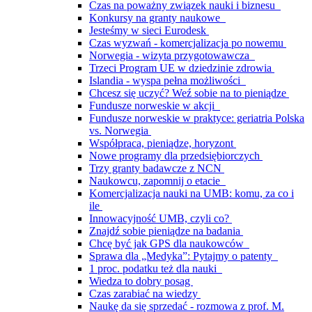
Czas na poważny związek nauki i biznesu
Konkursy na granty naukowe
Jesteśmy w sieci Eurodesk
Czas wyzwań - komercjalizacja po nowemu
Norwegia - wizyta przygotowawcza
Trzeci Program UE w dziedzinie zdrowia
Islandia - wyspa pełna możliwości
Chcesz się uczyć? Weź sobie na to pieniądze
Fundusze norweskie w akcji
Fundusze norweskie w praktyce: geriatria Polska
vs. Norwegia
Współpraca, pieniądze, horyzont
Nowe programy dla przedsiębiorczych
Trzy granty badawcze z NCN
Naukowcu, zapomnij o etacie
Komercjalizacja nauki na UMB: komu, za co i
ile
Innowacyjność UMB, czyli co?
Znajdź sobie pieniądze na badania
Chcę być jak GPS dla naukowców
Sprawa dla „Medyka”: Pytajmy o patenty
1 proc. podatku też dla nauki
Wiedza to dobry posag
Czas zarabiać na wiedzy
Naukę da się sprzedać - rozmowa z prof. M.