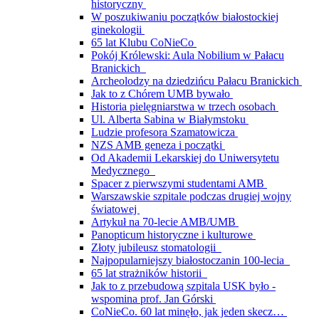
historyczny
W poszukiwaniu początków białostockiej
ginekologii
65 lat Klubu CoNieCo
Pokój Królewski: Aula Nobilium w Pałacu
Branickich
Archeolodzy na dziedzińcu Pałacu Branickich
Jak to z Chórem UMB bywało
Historia pielęgniarstwa w trzech osobach
Ul. Alberta Sabina w Białymstoku
Ludzie profesora Szamatowicza
NZS AMB geneza i początki
Od Akademii Lekarskiej do Uniwersytetu
Medycznego
Spacer z pierwszymi studentami AMB
Warszawskie szpitale podczas drugiej wojny
światowej
Artykuł na 70-lecie AMB/UMB
Panopticum historyczne i kulturowe
Złoty jubileusz stomatologii
Najpopularniejszy białostoczanin 100-lecia
65 lat strażników historii
Jak to z przebudową szpitala USK było -
wspomina prof. Jan Górski
CoNieCo. 60 lat minęło, jak jeden skecz…