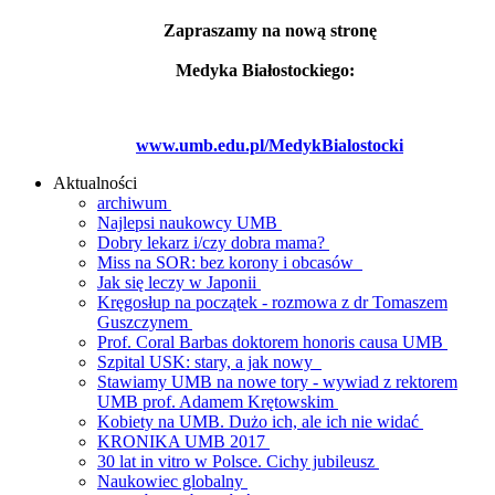
Zapraszamy na nową stronę
Medyka Białostockiego:
www.umb.edu.pl/MedykBialostocki
Aktualności
archiwum
Najlepsi naukowcy UMB
Dobry lekarz i/czy dobra mama?
Miss na SOR: bez korony i obcasów
Jak się leczy w Japonii
Kręgosłup na początek - rozmowa z dr Tomaszem
Guszczynem
Prof. Coral Barbas doktorem honoris causa UMB
Szpital USK: stary, a jak nowy
Stawiamy UMB na nowe tory - wywiad z rektorem
UMB prof. Adamem Krętowskim
Kobiety na UMB. Dużo ich, ale ich nie widać
KRONIKA UMB 2017
30 lat in vitro w Polsce. Cichy jubileusz
Naukowiec globalny