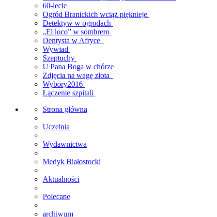
60-lecie
Ogród Branickich wciąż pięknieje
Detektyw w ogrodach
„El loco” w sombrero
Dentysta w Afryce
Wywiad
Szeptuchy
U Pana Boga w chórze
Zdjęcia na wagę złota
Wybory2016
Łączenie szpitali
Strona główna
Uczelnia
Wydawnictwa
Medyk Białostocki
Aktualności
Polecane
archiwum