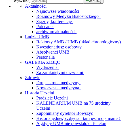
wyszukaj
Szukaj
Aktualności
Najnowsze wiadomości
Rozmowy Medyka Białostockiego
Zjazdy, konferencje
Polecane
archiwum aktualności
Ludzie UMB
Rektorzy AMB / UMB (układ chronologiczny)
Kwestionariusz osobowy
Absolwenci UMB
Personalia
GALERIA ZDJĘĆ
Wydarzenia
Za zamkniętymi drzwiami
Zdrowie
Druga strona medycyny
Nowoczesna medycyna
Historia Uczelni
Pradzieje Uczelni
KALENDARIUM UMB na 75 urodziny
Uczelni
Zapomniany dyrektor Bowszyc
Historia jednego zdjęcia - tam jest moja mama!
A gdyby UMB nie powstało? - felieton