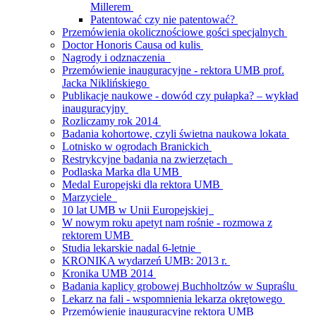
Millerem
Patentować czy nie patentować?
Przemówienia okolicznościowe gości specjalnych
Doctor Honoris Causa od kulis
Nagrody i odznaczenia
Przemówienie inauguracyjne - rektora UMB prof.
Jacka Niklińskiego
Publikacje naukowe - dowód czy pułapka? – wykład
inauguracyjny
Rozliczamy rok 2014
Badania kohortowe, czyli świetna naukowa lokata
Lotnisko w ogrodach Branickich
Restrykcyjne badania na zwierzętach
Podlaska Marka dla UMB
Medal Europejski dla rektora UMB
Marzyciele
10 lat UMB w Unii Europejskiej
W nowym roku apetyt nam rośnie - rozmowa z
rektorem UMB
Studia lekarskie nadal 6-letnie
KRONIKA wydarzeń UMB: 2013 r.
Kronika UMB 2014
Badania kaplicy grobowej Buchholtzów w Supraślu
Lekarz na fali - wspomnienia lekarza okrętowego
Przemówienie inauguracyjne rektora UMB