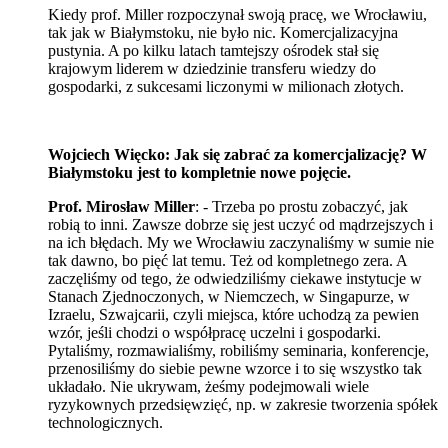
Kiedy prof. Miller rozpoczynał swoją pracę, we Wrocławiu,
tak jak w Białymstoku, nie było nic. Komercjalizacyjna
pustynia. A po kilku latach tamtejszy ośrodek stał się
krajowym liderem w dziedzinie transferu wiedzy do
gospodarki, z sukcesami liczonymi w milionach złotych.
Wojciech Więcko: Jak się zabrać za komercjalizację? W
Białymstoku jest to kompletnie nowe pojęcie.
Prof. Mirosław Miller
: - Trzeba po prostu zobaczyć, jak
robią to inni. Zawsze dobrze się jest uczyć od mądrzejszych i
na ich błędach. My we Wrocławiu zaczynaliśmy w sumie nie
tak dawno, bo pięć lat temu. Też od kompletnego zera. A
zaczęliśmy od tego, że odwiedziliśmy ciekawe instytucje w
Stanach Zjednoczonych, w Niemczech, w Singapurze, w
Izraelu, Szwajcarii, czyli miejsca, które uchodzą za pewien
wzór, jeśli chodzi o współpracę uczelni i gospodarki.
Pytaliśmy, rozmawialiśmy, robiliśmy seminaria, konferencje,
przenosiliśmy do siebie pewne wzorce i to się wszystko tak
układało. Nie ukrywam, żeśmy podejmowali wiele
ryzykownych przedsięwzięć, np. w zakresie tworzenia spółek
technologicznych.