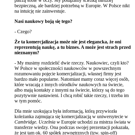
patrzą sobie w oczy. My podążamy ścieżką bardziej
bezpieczną, ale bardziej potrzebną w Europie. W Polsce nikt
na intuicję nie zainwestuje.
Nasi naukowy boją się tego?
- Czego?
Że ta komercjalizacja może nie jest elegancka, że oni
reprezentują naukę, a tu biznes. A może jest strach przed
nieznanym?
- My musimy rozdzielić dwie rzeczy. Naukowiec, czyli kto?
W Polsce w społeczności naukowców w powszechnym
rozumowaniu pojęcie komercjalizacji, własnej firmy jest
bardzo mało popularne. Natomiast mamy coraz więcej osób,
które wracają z innych ośrodków naukowych na świecie,
albo mają kontakty z innymi na świecie, którzy są do tego
pozytywnie nastawieni. I chcą robić takie rzeczy, i trzeba im
w tym pomóc.
Dla mnie szokująca była informacją, którą przywiozła
koleżanka zajmująca się komercjalizacją w uniwersytecie w
Cambridge. Uczelnia w
Europie uchodzi za mistrza świata w
transferze wiedzy. Ona podczas swojej prezentacji pokazała,
że jest tam ok. 60 spółek zewnętrznych (tzw. spin-off)