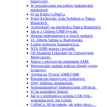
historyczny
W poszukiwaniu początków białostockiej
ginekologii
65 lat Klubu CoNieCo
Pokój Królewski: Aula Nobilium w Pałacu
Branickich
Archeolodzy na dziedzińcu Pałacu Branickich
Jak to z Chórem UMB bywało
Historia pielęgniarstwa w trzech osobach
Ul. Alberta Sabina w Białymstoku
Ludzie profesora Szamatowicza
NZS AMB geneza i początki
Od Akademii Lekarskiej do Uniwersytetu
Medycznego
Spacer z pierwszymi studentami AMB
Warszawskie szpitale podczas drugiej wojny
światowej
Artykuł na 70-lecie AMB/UMB
Panopticum historyczne i kulturowe
Złoty jubileusz stomatologii
Najpopularniejszy białostoczanin 100-lecia
65 lat strażników historii
Jak to z przebudową szpitala USK było -
wspomina prof. Jan Górski
CoNieCo. 60 lat minęło, jak jeden skecz…