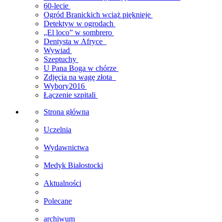
60-lecie
Ogród Branickich wciąż pięknieje
Detektyw w ogrodach
„El loco” w sombrero
Dentysta w Afryce
Wywiad
Szeptuchy
U Pana Boga w chórze
Zdjęcia na wagę złota
Wybory2016
Łączenie szpitali
Strona główna
Uczelnia
Wydawnictwa
Medyk Białostocki
Aktualności
Polecane
archiwum