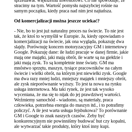
sprzedawać większemu inwestorowi. Co nie spowoduje, że
stracimy na tym. Wartość pomysłu najszybciej rośnie na
samym początku, kiedy praca nad nim jest najtańsza.
Od komercjalizacji można jeszcze uciekać?
- Nie, bo to jest już naturalny proces na świecie. To nie jest
tak, że ktoś to wymyślił w Europie. Ja, kiedy opowiadam o
komercjalizacji na świecie, jak ona wygląda, pokazuję dwa
slajdy. Porównuję koncern motoryzacyjny GM i internetowy
Google. Pokazuję dane: ile ludzi pracuje w danej firmie, jakie
mają one majątki, jaki mają obrót, ile warte są na giełdzie i
jaki mają zysk. To są kompletnie inne światy. GM ma
mnóstwo sprzętu, maszyn, tysiące pracowników na całym
świecie i wielki obrót, na którym jest niewielki zysk. Google
ma dwa razy mniej ludzi, mniejszy majątek i mniejszy obrót,
ale zysk nieporównanie wyższy. To jest ta nowa na rynku
usługa internetowa. Ma taki rynek, że jest tak wysoko
wyceniana, że ma się to nijak do jej prawdziwej wartości.
Weźmiemy samochód - wiadomo, są materiały, praca
człowieka, potrzebna energia do maszyn itd., i to potrafimy
policzyć. A ile jest warta usługa fejsbukowa? To porównanie
GM i Google to znak naszych czasów. Żeby być
konkurencyjnym nie powinniśmy budować hut czy kopalni,
ale wytwarzać takie produkty, który ktoś inny kupi.