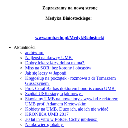
Zapraszamy na nową stronę
Medyka Białostockiego:
www.umb.edu.pl/MedykBialostocki
Aktualności
archiwum
Najlepsi naukowcy UMB
Dobry lekarz i/czy dobra mama?
Miss na SOR: bez korony i obcasów
Jak się leczy w Japonii
Kręgosłup na początek - rozmowa z dr Tomaszem
Guszczynem
Prof. Coral Barbas doktorem honoris causa UMB
Szpital USK: stary, a jak nowy
Stawiamy UMB na nowe tory - wywiad z rektorem
UMB prof. Adamem Krętowskim
Kobiety na UMB. Dużo ich, ale ich nie widać
KRONIKA UMB 2017
30 lat in vitro w Polsce. Cichy jubileusz
Naukowiec globalny