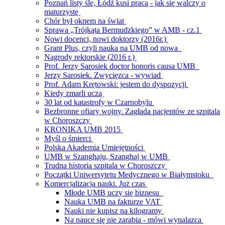
Poznań listy śle, Łódź kusi pracą - jak się walczy o
maturzystę
Chór był oknem na świat
Sprawa „Trójkąta Bermudzkiego” w AMB - cz.1
Nowi docenci, nowi doktorzy (2016r.)
Grant Plus, czyli nauka na UMB od nowa
Nagrody rektorskie (2016 r.)
Prof. Jerzy Sarosiek doctor honoris causa UMB
Jerzy Sarosiek. Zwycięzca - wywiad
Prof. Adam Krętowski: jestem do dyspozycji
Kiedy zmarli uczą
30 lat od katastrofy w Czarnobylu
Bezbronne ofiary wojny. Zagłada pacjentów ze szpitala
w Choroszczy
KRONIKA UMB 2015
Myśl o śmierci
Polska Akademia Umiejętności
UMB w Szanghaju, Szanghaj w UMB
Trudna historia szpitala w Choroszczy
Początki Uniwersytetu Medycznego w Białymstoku
Komercjalizacja nauki. Już czas
Młode UMB uczy się biznesu
Nauka UMB na fakturze VAT
Nauki nie kupisz na kilogramy
Na nauce się nie zarabia - mówi wynalazca