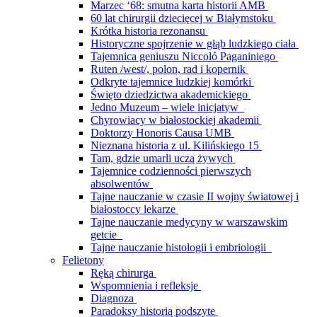
Marzec ‘68: smutna karta historii AMB
60 lat chirurgii dziecięcej w Białymstoku
Krótka historia rezonansu
Historyczne spojrzenie w głąb ludzkiego ciała
Tajemnica geniuszu Niccoló Paganiniego
Ruten /west/, polon, rad i kopernik
Odkryte tajemnice ludzkiej komórki
Święto dziedzictwa akademickiego
Jedno Muzeum – wiele inicjatyw
Chyrowiacy w białostockiej akademii
Doktorzy Honoris Causa UMB
Nieznana historia z ul. Kilińskiego 15
Tam, gdzie umarli uczą żywych
Tajemnice codzienności pierwszych
absolwentów
Tajne nauczanie w czasie II wojny światowej i
białostoccy lekarze
Tajne nauczanie medycyny w warszawskim
getcie
Tajne nauczanie histologii i embriologii
Felietony
Ręką chirurga
Wspomnienia i refleksje
Diagnoza
Paradoksy historią podszyte