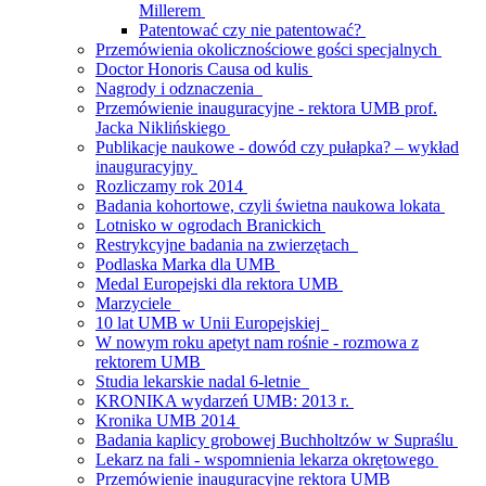
Millerem
Patentować czy nie patentować?
Przemówienia okolicznościowe gości specjalnych
Doctor Honoris Causa od kulis
Nagrody i odznaczenia
Przemówienie inauguracyjne - rektora UMB prof.
Jacka Niklińskiego
Publikacje naukowe - dowód czy pułapka? – wykład
inauguracyjny
Rozliczamy rok 2014
Badania kohortowe, czyli świetna naukowa lokata
Lotnisko w ogrodach Branickich
Restrykcyjne badania na zwierzętach
Podlaska Marka dla UMB
Medal Europejski dla rektora UMB
Marzyciele
10 lat UMB w Unii Europejskiej
W nowym roku apetyt nam rośnie - rozmowa z
rektorem UMB
Studia lekarskie nadal 6-letnie
KRONIKA wydarzeń UMB: 2013 r.
Kronika UMB 2014
Badania kaplicy grobowej Buchholtzów w Supraślu
Lekarz na fali - wspomnienia lekarza okrętowego
Przemówienie inauguracyjne rektora UMB