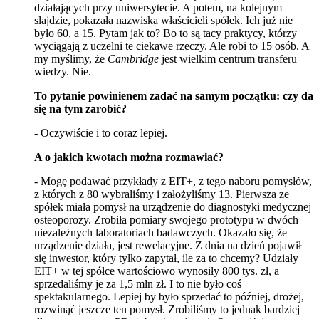
działających przy uniwersytecie. A potem, na kolejnym
slajdzie, pokazała nazwiska właścicieli spółek. Ich już nie
było 60, a 15. Pytam jak to? Bo to są tacy praktycy, którzy
wyciągają z uczelni te ciekawe rzeczy. Ale robi to 15 osób. A
my myślimy, że
Cambridge
jest wielkim centrum transferu
wiedzy. Nie.
To pytanie powinienem zadać na samym początku: czy da
się na tym zarobić?
- Oczywiście i to coraz lepiej.
A o jakich kwotach można rozmawiać?
- Mogę podawać przykłady z EIT+, z tego naboru pomysłów,
z których z 80 wybraliśmy i założyliśmy 13. Pierwsza ze
spółek miała pomysł na urządzenie do diagnostyki medycznej
osteoporozy. Zrobiła pomiary swojego prototypu w dwóch
niezależnych laboratoriach badawczych. Okazało się, że
urządzenie działa, jest rewelacyjne. Z dnia na dzień pojawił
się inwestor, który tylko zapytał, ile za to chcemy? Udziały
EIT+ w tej spółce wartościowo wynosiły 800 tys. zł, a
sprzedaliśmy je za 1,5 mln zł. I to nie było coś
spektakularnego. Lepiej by było sprzedać to później, drożej,
rozwinąć jeszcze ten pomysł. Zrobiliśmy to jednak bardziej