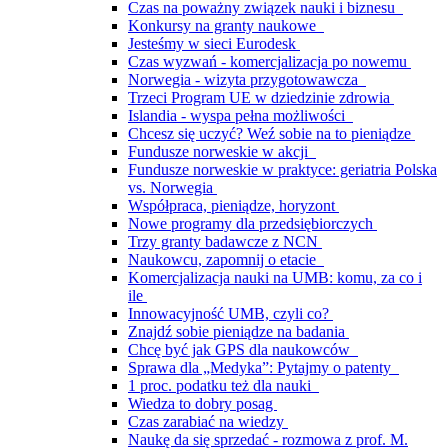
Czas na poważny związek nauki i biznesu
Konkursy na granty naukowe
Jesteśmy w sieci Eurodesk
Czas wyzwań - komercjalizacja po nowemu
Norwegia - wizyta przygotowawcza
Trzeci Program UE w dziedzinie zdrowia
Islandia - wyspa pełna możliwości
Chcesz się uczyć? Weź sobie na to pieniądze
Fundusze norweskie w akcji
Fundusze norweskie w praktyce: geriatria Polska
vs. Norwegia
Współpraca, pieniądze, horyzont
Nowe programy dla przedsiębiorczych
Trzy granty badawcze z NCN
Naukowcu, zapomnij o etacie
Komercjalizacja nauki na UMB: komu, za co i
ile
Innowacyjność UMB, czyli co?
Znajdź sobie pieniądze na badania
Chcę być jak GPS dla naukowców
Sprawa dla „Medyka”: Pytajmy o patenty
1 proc. podatku też dla nauki
Wiedza to dobry posag
Czas zarabiać na wiedzy
Naukę da się sprzedać - rozmowa z prof. M.