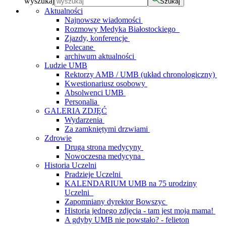
wyszukaj
Szukaj
Aktualności
Najnowsze wiadomości
Rozmowy Medyka Białostockiego
Zjazdy, konferencje
Polecane
archiwum aktualności
Ludzie UMB
Rektorzy AMB / UMB (układ chronologiczny)
Kwestionariusz osobowy
Absolwenci UMB
Personalia
GALERIA ZDJĘĆ
Wydarzenia
Za zamkniętymi drzwiami
Zdrowie
Druga strona medycyny
Nowoczesna medycyna
Historia Uczelni
Pradzieje Uczelni
KALENDARIUM UMB na 75 urodziny
Uczelni
Zapomniany dyrektor Bowszyc
Historia jednego zdjęcia - tam jest moja mama!
A gdyby UMB nie powstało? - felieton