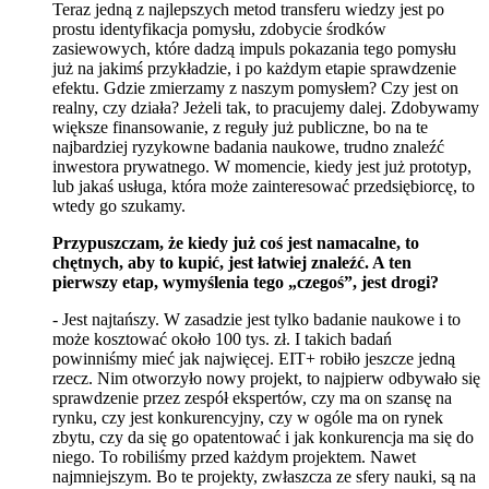
Teraz jedną z najlepszych metod transferu wiedzy jest po
prostu identyfikacja pomysłu, zdobycie środków
zasiewowych, które dadzą impuls pokazania tego pomysłu
już na jakimś przykładzie, i po każdym etapie sprawdzenie
efektu. Gdzie zmierzamy z naszym pomysłem? Czy jest on
realny, czy działa? Jeżeli tak, to pracujemy dalej. Zdobywamy
większe finansowanie, z reguły już publiczne, bo na te
najbardziej ryzykowne badania naukowe, trudno znaleźć
inwestora prywatnego. W momencie, kiedy jest już prototyp,
lub jakaś usługa, która może zainteresować przedsiębiorcę, to
wtedy go szukamy.
Przypuszczam, że kiedy już coś jest namacalne, to
chętnych, aby to kupić, jest łatwiej znaleźć. A ten
pierwszy etap, wymyślenia tego „czegoś”, jest drogi?
- Jest najtańszy. W zasadzie jest tylko badanie naukowe i to
może kosztować około 100 tys. zł. I takich badań
powinniśmy mieć jak najwięcej. EIT+ robiło jeszcze jedną
rzecz. Nim otworzyło nowy projekt, to najpierw odbywało się
sprawdzenie przez zespół ekspertów, czy ma on szansę na
rynku, czy jest konkurencyjny, czy w ogóle ma on rynek
zbytu, czy da się go opatentować i jak konkurencja ma się do
niego. To robiliśmy przed każdym projektem. Nawet
najmniejszym. Bo te projekty, zwłaszcza ze sfery nauki, są na