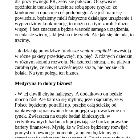
dla pozytywnego PR, żeby się pokazać. Oczywiście
opóźnienie transakcji niesie ze sobą spore ryzyko, że
konkurencja opracuje coś podobnego. Ale jeśli nam się
powiedzie, będziemy mieli faktyczne działające urządzenie i
wyprzedzimy konkurencję, to można na tym zarobić dużo
więcej. I bez znaczenia będzie wartość samego urządzenia,
ocenia się wtedy, jaki jest na nie rynek. Ale jak się nie uda, to
tracimy.
Jak działają prawdziwe fundusze
venture capital
? Inwestują
w różne pakiety przedsięwzięć, np. pięć. Z różnych dziedzin,
w różnym stopniu rozwoju. Na czterech stracą, a na piątym
zarobią tyle, że nawet wcześniejsza strata, nie będzie ich
bolała. Na tym polega ten biznes.
Medycyna to dobry biznes?
- W tej chwili chyba najlepszy. A dodatkowo on będzie
mocno rósł. Ale bardzo się mylimy, jeżeli sądzimy, że w
Polsce będziemy potrafili np. przejść całą ścieżkę od
naukowego opracowania leku po jego wprowadzenie na
rynek. Zwłaszcza na etapie badań klinicznych, w
certyfikowanych badaniach pojawiają się bardzo poważne
bariery finansowe. Myślę. że w Polsce będziemy rozwijać
pomysł do pewnego momentu, a potem będziemy go