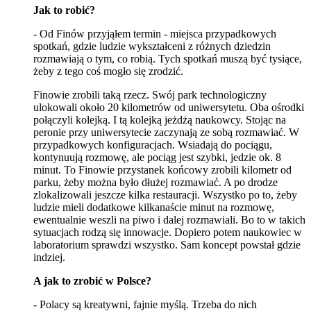
Jak to robić?
- Od Finów przyjąłem termin - miejsca przypadkowych
spotkań, gdzie ludzie wykształceni z różnych dziedzin
rozmawiają o tym, co robią. Tych spotkań muszą być tysiące,
żeby z tego coś mogło się zrodzić.
Finowie zrobili taką rzecz. Swój park technologiczny
ulokowali około 20 kilometrów od uniwersytetu. Oba ośrodki
połączyli kolejką. I tą kolejką jeżdżą naukowcy. Stojąc na
peronie przy uniwersytecie zaczynają ze sobą rozmawiać. W
przypadkowych konfiguracjach. Wsiadają do pociągu,
kontynuują rozmowę, ale pociąg jest szybki, jedzie ok. 8
minut. To Finowie przystanek końcowy zrobili kilometr od
parku, żeby można było dłużej rozmawiać. A po drodze
zlokalizowali jeszcze kilka restauracji. Wszystko po to, żeby
ludzie mieli dodatkowe kilkanaście minut na rozmowę,
ewentualnie weszli na piwo i dalej rozmawiali. Bo to w takich
sytuacjach rodzą się innowacje. Dopiero potem naukowiec w
laboratorium sprawdzi wszystko. Sam koncept powstał gdzie
indziej.
A jak to zrobić w Polsce?
- Polacy są kreatywni, fajnie myślą. Trzeba do nich