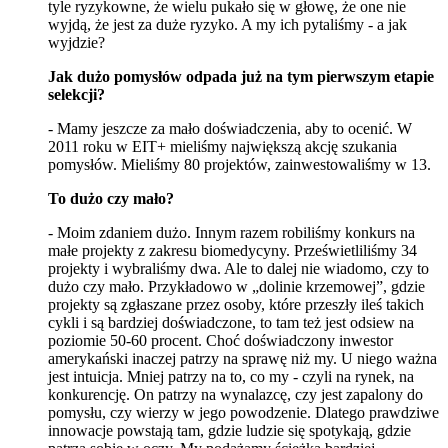
tyle ryzykowne, że wielu pukało się w głowę, że one nie
wyjdą, że jest za duże ryzyko. A my ich pytaliśmy - a jak
wyjdzie?
Jak dużo pomysłów odpada już na tym pierwszym etapie
selekcji?
- Mamy jeszcze za mało doświadczenia, aby to ocenić. W
2011 roku w EIT+ mieliśmy największą akcję szukania
pomysłów. Mieliśmy 80 projektów, zainwestowaliśmy w 13.
To dużo czy mało?
- Moim zdaniem dużo. Innym razem robiliśmy konkurs na
małe projekty z zakresu biomedycyny. Prześwietliliśmy 34
projekty i wybraliśmy dwa. Ale to dalej nie wiadomo, czy to
dużo czy mało. Przykładowo w „dolinie krzemowej”, gdzie
projekty są zgłaszane przez osoby, które przeszły ileś takich
cykli i są bardziej doświadczone, to tam też jest odsiew na
poziomie 50-60 procent. Choć doświadczony inwestor
amerykański inaczej patrzy na sprawę niż my. U niego ważna
jest intuicja. Mniej patrzy na to, co my - czyli na rynek, na
konkurencję. On patrzy na wynalazcę, czy jest zapalony do
pomysłu, czy wierzy w jego powodzenie. Dlatego prawdziwe
innowacje powstają tam, gdzie ludzie się spotykają, gdzie