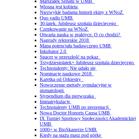
Marszałek Senatu w UMB
Wiosna jest kobietą
Niezwykłe badania historii ekipy z WNoZ
Quo vadis UMB
30-latek. Jubileusz szpitala dziecięcego
Czepkowanie na WNoZ
Otwarta nauka w praktyce. O co chodzi?
Nagrody rektorskie 2018
Mapa potencjału badawczego UMB
Inkubator 2.0
Spacer w przeszłość na pokaz
Trzydziestolatek+ Jubileusz szpitala dziecięcego
Technotalenty: Nie udało się
Nominacje naukowe 2018
Karetka od Orkiestry
Nowoczesne metody symulacyjne w
stomatologii
Stypendium dla pierwszaka
Immatrykulacje
Technotalenty UMB po prezentacji
Nowa Doctor Honoris Causa UMB
IX Turniej Sportowy Społeczności Akademickiej
UMB
1000+ w BioSkanerze UMB
Kiedy na stażu masz pod górkę