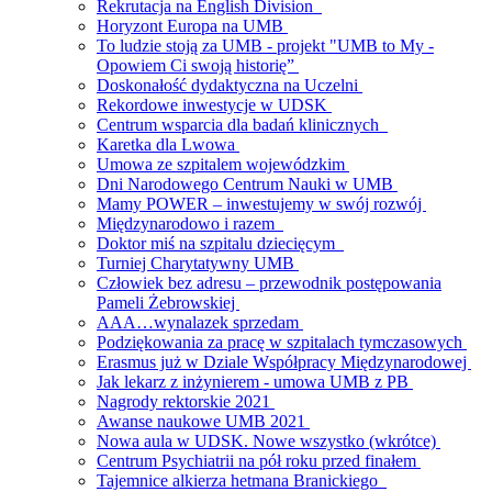
Rekrutacja na English Division
Horyzont Europa na UMB
To ludzie stoją za UMB - projekt "UMB to My -
Opowiem Ci swoją historię”
Doskonałość dydaktyczna na Uczelni
Rekordowe inwestycje w UDSK
Centrum wsparcia dla badań klinicznych
Karetka dla Lwowa
Umowa ze szpitalem wojewódzkim
Dni Narodowego Centrum Nauki w UMB
Mamy POWER – inwestujemy w swój rozwój
Międzynarodowo i razem
Doktor miś na szpitalu dziecięcym
Turniej Charytatywny UMB
Człowiek bez adresu – przewodnik postępowania
Pameli Żebrowskiej
AAA…wynalazek sprzedam
Podziękowania za pracę w szpitalach tymczasowych
Erasmus już w Dziale Współpracy Międzynarodowej
Jak lekarz z inżynierem - umowa UMB z PB
Nagrody rektorskie 2021
Awanse naukowe UMB 2021
Nowa aula w UDSK. Nowe wszystko (wkrótce)
Centrum Psychiatrii na pół roku przed finałem
Tajemnice alkierza hetmana Branickiego