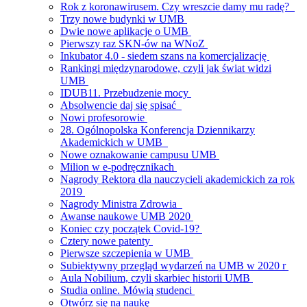
Rok z koronawirusem. Czy wreszcie damy mu radę?
Trzy nowe budynki w UMB
Dwie nowe aplikacje o UMB
Pierwszy raz SKN-ów na WNoZ
Inkubator 4.0 - siedem szans na komercjalizację
Rankingi międzynarodowe, czyli jak świat widzi
UMB
IDUB11. Przebudzenie mocy
Absolwencie daj się spisać
Nowi profesorowie
28. Ogólnopolska Konferencja Dziennikarzy
Akademickich w UMB
Nowe oznakowanie campusu UMB
Milion w e-podręcznikach
Nagrody Rektora dla nauczycieli akademickich za rok
2019
Nagrody Ministra Zdrowia
Awanse naukowe UMB 2020
Koniec czy początek Covid-19?
Cztery nowe patenty
Pierwsze szczepienia w UMB
Subiektywny przegląd wydarzeń na UMB w 2020 r
Aula Nobilium, czyli skarbiec historii UMB
Studia online. Mówią studenci
Otwórz się na naukę