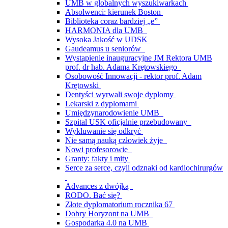
UMB w globalnych wyszukiwarkach
Absolwenci: kierunek Boston
Biblioteka coraz bardziej „e”
HARMONIA dla UMB
Wysoka Jakość w UDSK
Gaudeamus u seniorów
Wystąpienie inauguracyjne JM Rektora UMB
prof. dr hab. Adama Krętowskiego
Osobowość Innowacji - rektor prof. Adam
Krętowski
Dentyści wyrwali swoje dyplomy
Lekarski z dyplomami
Umiędzynarodowienie UMB
Szpital USK oficjalnie przebudowany
Wykluwanie się odkryć
Nie samą nauką człowiek żyje
Nowi profesorowie
Granty: fakty i mity
Serce za serce, czyli odznaki od kardiochirurgów
Advances z dwójką
RODO. Bać się?
Złote dyplomatorium rocznika 67
Dobry Horyzont na UMB
Gospodarka 4.0 na UMB