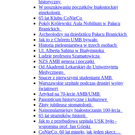
historyczny
W poszukiwaniu początków białostockiej
ginekologii
65 lat Klubu CoNieCo
Pokój Królewski: Aula Nobilium w Pałacu
Branickich
Archeolodzy na dziedzińcu Pałacu Branickich
Jak to z Chórem UMB bywało
Historia pielęgniarstwa w trzech osobach
Ul. Alberta Sabina w Białymstoku
Ludzie profesora Szamatowicza
NZS AMB geneza i początki
Od Akademii Lekarskiej do Uniwersytetu
Medycznego
Spacer z pierwszymi studentami AMB
Warszawskie szpitale podczas drugiej wojny
światowej
Artykuł na 70-lecie AMB/UMB
Panopticum historyczne i kulturowe
Złoty jubileusz stomatologii
Najpopularniejszy białostoczanin 100-lecia
65 lat strażników historii
Jak to z przebudową szpitala USK było -
wspomina prof. Jan Górski
CoNieCo. 60 lat minęło, jak jeden skecz…