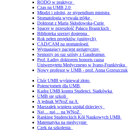
RODO w praktyce
Czas na UMB 2.0
Młodzi i zdolni, ze stypendium ministra
Stomatologia wyrwała trójkę
Doktorat z Marią Skłodowską-Curie
Spacer w przeszłość Pałacu Branickich
Biblioteka szerzej dostępna
Rok pełen projektów (unijnych)
CAD/CAM na stomatologii
Wymagający pacjent geriatryczny
Seniorzy po raz szósty z Gaudeamus
Prof. Ładny doktorem honoris causa
Uniwersytetu Medycznego w Ivano-Frankivsku
Nowy profesor w UMB - prof. Anna Grzeszczuk
Chór UMB wyśpiewał złoto
Potencjometr dla UMB
Kadra UMB kontra Studenci. Siatkówka
UMB się szkoli
A jednak WNoZ na A
Marszałek wspiera szpital dziecięcy
Naj… naj… na WNoZ
Ranking Studenckich Kół Naukowych UMB
Matematyka na medycynie
Czek na szkolenia