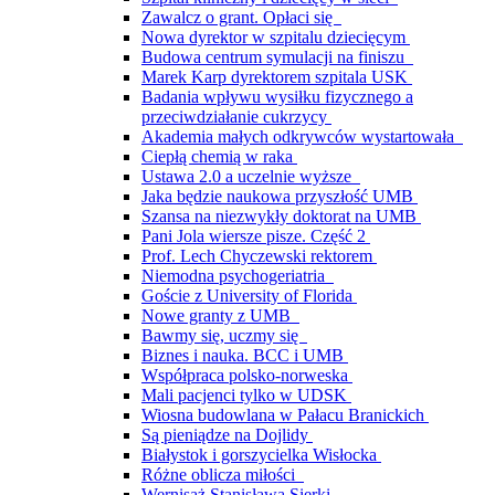
Zawalcz o grant. Opłaci się
Nowa dyrektor w szpitalu dziecięcym
Budowa centrum symulacji na finiszu
Marek Karp dyrektorem szpitala USK
Badania wpływu wysiłku fizycznego a
przeciwdziałanie cukrzycy
Akademia małych odkrywców wystartowała
Ciepłą chemią w raka
Ustawa 2.0 a uczelnie wyższe
Jaka będzie naukowa przyszłość UMB
Szansa na niezwykły doktorat na UMB
Pani Jola wiersze pisze. Część 2
Prof. Lech Chyczewski rektorem
Niemodna psychogeriatria
Goście z University of Florida
Nowe granty z UMB
Bawmy się, uczmy się
Biznes i nauka. BCC i UMB
Współpraca polsko-norweska
Mali pacjenci tylko w UDSK
Wiosna budowlana w Pałacu Branickich
Są pieniądze na Dojlidy
Białystok i gorszycielka Wisłocka
Różne oblicza miłości
Wernisaż Stanisława Sierki