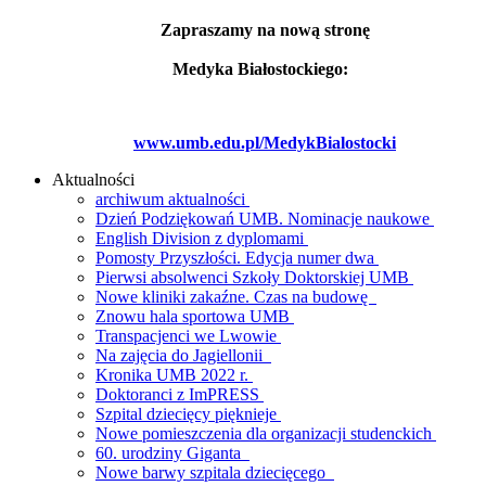
Zapraszamy na nową stronę
Medyka Białostockiego:
www.umb.edu.pl/MedykBialostocki
Aktualności
archiwum aktualności
Dzień Podziękowań UMB. Nominacje naukowe
English Division z dyplomami
Pomosty Przyszłości. Edycja numer dwa
Pierwsi absolwenci Szkoły Doktorskiej UMB
Nowe kliniki zakaźne. Czas na budowę
Znowu hala sportowa UMB
Transpacjenci we Lwowie
Na zajęcia do Jagiellonii
Kronika UMB 2022 r.
Doktoranci z ImPRESS
Szpital dziecięcy pięknieje
Nowe pomieszczenia dla organizacji studenckich
60. urodziny Giganta
Nowe barwy szpitala dziecięcego