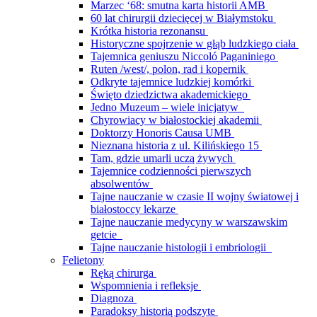
Marzec ‘68: smutna karta historii AMB
60 lat chirurgii dziecięcej w Białymstoku
Krótka historia rezonansu
Historyczne spojrzenie w głąb ludzkiego ciała
Tajemnica geniuszu Niccoló Paganiniego
Ruten /west/, polon, rad i kopernik
Odkryte tajemnice ludzkiej komórki
Święto dziedzictwa akademickiego
Jedno Muzeum – wiele inicjatyw
Chyrowiacy w białostockiej akademii
Doktorzy Honoris Causa UMB
Nieznana historia z ul. Kilińskiego 15
Tam, gdzie umarli uczą żywych
Tajemnice codzienności pierwszych
absolwentów
Tajne nauczanie w czasie II wojny światowej i
białostoccy lekarze
Tajne nauczanie medycyny w warszawskim
getcie
Tajne nauczanie histologii i embriologii
Felietony
Ręką chirurga
Wspomnienia i refleksje
Diagnoza
Paradoksy historią podszyte