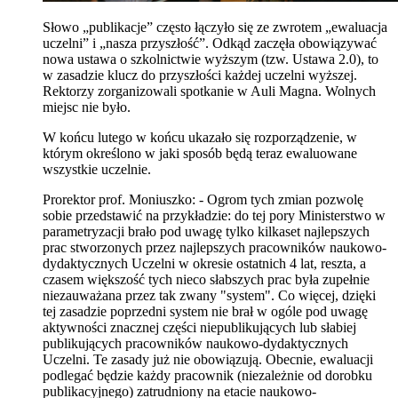
Słowo „publikacje” często łączyło się ze zwrotem „ewaluacja
uczelni” i „nasza przyszłość”. Odkąd zaczęła obowiązywać
nowa ustawa o szkolnictwie wyższym (tzw. Ustawa 2.0), to
w zasadzie klucz do przyszłości każdej uczelni wyższej.
Rektorzy zorganizowali spotkanie w Auli Magna. Wolnych
miejsc nie było.
W końcu lutego w końcu ukazało się rozporządzenie, w
którym określono w jaki sposób będą teraz ewaluowane
wszystkie uczelnie.
Prorektor prof. Moniuszko: - Ogrom tych zmian pozwolę
sobie przedstawić na przykładzie: do tej pory Ministerstwo w
parametryzacji brało pod uwagę tylko kilkaset najlepszych
prac stworzonych przez najlepszych pracowników naukowo-
dydaktycznych Uczelni w okresie ostatnich 4 lat, reszta, a
czasem większość tych nieco słabszych prac była zupełnie
niezauważana przez tak zwany "system". Co więcej, dzięki
tej zasadzie poprzedni system nie brał w ogóle pod uwagę
aktywności znacznej części niepublikujących lub słabiej
publikujących pracowników naukowo-dydaktycznych
Uczelni.
Te zasady już nie obowiązują.
Obecnie, ewaluacji
podlegać będzie
każdy
pracownik (niezależnie od dorobku
publikacyjnego) zatrudniony na etacie naukowo-