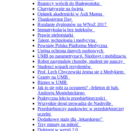
Braniccy wrócili do Białegostoku
Charytatywnie na święta
Opłatek akademicki w Auli Magna
Thanksgiving Day
Rozdanie dyplomów na WNoZ 2017
Immatrykulacja bez indeksów
Prawie pielęgniarki
Talent, technologia i medycyna
Powstaje Polska Platforma Medyczna
Unijna ochrona danych osobowych
UMB po parametryzacji. Niedosyt i mobilizacja
Robot zasymuluje chorobę, student się nauczy
Studenci wsparli rezydentów
Prof. Lech Chyczewski żegna się z Medykiem
Granty na UMB
Biznes w UMB
Jak to się robi za oceanem? –felieton dr hab.
Andrzeja Mogielnickiego
Praktyczna lekcja przedsiębiorczości
Wszystkie drogi prowadzą do Nashville
Przedsiębiorczy naukowiec w przedsiębiorczej
uczelni
Dodatkowe staże dla „lekarskiego”
Trzy minuty na miłość
Doktorat w wersji 2.0