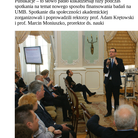
Publikacje – to słowo padło kilkadziesiąt razy podczas
spotkania na temat nowego sposobu finansowania badań na
UMB. Spotkanie dla społeczności akademickiej
zorganizowali i poprowadzili rektorzy prof. Adam Krętowski
i prof. Marcin Moniuszko, prorektor ds. nauki