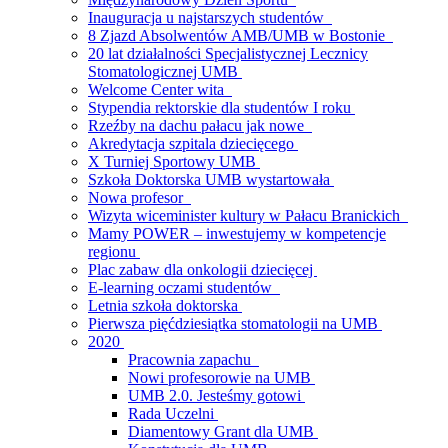
Inauguracja u najstarszych studentów
8 Zjazd Absolwentów AMB/UMB w Bostonie
20 lat działalności Specjalistycznej Lecznicy
Stomatologicznej UMB
Welcome Center wita
Stypendia rektorskie dla studentów I roku
Rzeźby na dachu pałacu jak nowe
Akredytacja szpitala dziecięcego
X Turniej Sportowy UMB
Szkoła Doktorska UMB wystartowała
Nowa profesor
Wizyta wiceminister kultury w Pałacu Branickich
Mamy POWER – inwestujemy w kompetencje
regionu
Plac zabaw dla onkologii dziecięcej
E-learning oczami studentów
Letnia szkoła doktorska
Pierwsza pięćdziesiątka stomatologii na UMB
2020
Pracownia zapachu
Nowi profesorowie na UMB
UMB 2.0. Jesteśmy gotowi
Rada Uczelni
Diamentowy Grant dla UMB