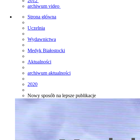
2012
archiwum video
Strona główna
Uczelnia
Wydawnictwa
Medyk Białostocki
Aktualności
archiwum aktualności
2020
Nowy sposób na lepsze publikacje