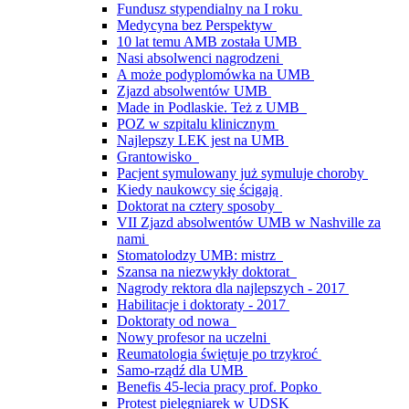
Fundusz stypendialny na I roku
Medycyna bez Perspektyw
10 lat temu AMB została UMB
Nasi absolwenci nagrodzeni
A może podyplomówka na UMB
Zjazd absolwentów UMB
Made in Podlaskie. Też z UMB
POZ w szpitalu klinicznym
Najlepszy LEK jest na UMB
Grantowisko
Pacjent symulowany już symuluje choroby
Kiedy naukowcy się ścigają
Doktorat na cztery sposoby
VII Zjazd absolwentów UMB w Nashville za
nami
Stomatolodzy UMB: mistrz
Szansa na niezwykły doktorat
Nagrody rektora dla najlepszych - 2017
Habilitacje i doktoraty - 2017
Doktoraty od nowa
Nowy profesor na uczelni
Reumatologia świętuje po trzykroć
Samo-rządź dla UMB
Benefis 45-lecia pracy prof. Popko
Protest pielęgniarek w UDSK