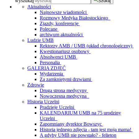
wyszukaj
Szukaj
Aktualności
Najnowsze wiadomości
Rozmowy Medyka Białostockiego
Zjazdy, konferencje
Polecane
archiwum aktualności
Ludzie UMB
Rektorzy AMB / UMB (układ chronologiczny)
Kwestionariusz osobowy
Absolwenci UMB
Personalia
GALERIA ZDJĘĆ
Wydarzenia
Za zamkniętymi drzwiami
Zdrowie
Druga strona medycyny
Nowoczesna medycyna
Historia Uczelni
Pradzieje Uczelni
KALENDARIUM UMB na 75 urodziny
Uczelni
Zapomniany dyrektor Bowszyc
Historia jednego zdjęcia - tam jest moja mama!
A gdyby UMB nie powstało? - felieton