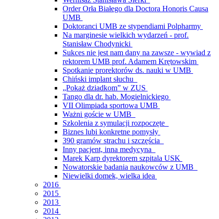
Order Orła Białego dla Doctora Honoris Causa
UMB
Doktoranci UMB ze stypendiami Polpharmy
Na marginesie wielkich wydarzeń - prof.
Stanisław Chodynicki
Sukces nie jest nam dany na zawsze - wywiad z
rektorem UMB prof. Adamem Krętowskim
Spotkanie prorektorów ds. nauki w UMB
Chiński implant słuchu
„Pokaż dziadkom” w ZUS
Tango dla dr. hab. Mogielnickiego
VII Olimpiada sportowa UMB
Ważni goście w UMB
Szkolenia z symulacji rozpoczęte
Biznes lubi konkretne pomysły
390 gramów strachu i szczęścia
Inny pacjent, inna medycyna
Marek Karp dyrektorem szpitala USK
Nowatorskie badania naukowców z UMB
Niewielki domek, wielka idea
2016
2015
2013
2014