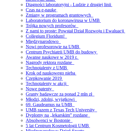
Diagności laboratoryjni - Ludzie z drugiej linii
Czas na e-naukę
Zmiany w programach grantowych
Laboratorium do koronawirusa w UMB
Trójka nowych profesorów
Z nami to proste: Powstał Dział Rozwoju i Ewaluacji
Collegium Floridum!
Międzynarodowo
Nowi profesorowie na UMB
Centrum Psychiatrii UMB do budowy
Awanse naukowe w 2019 r.
Nagrody rektora rozdane
Technotalenty z UMB
Krok od naukowego nieba
Czepkowanie 2019
Technotalenty w akcji
Nowe patenty
Granty badawcze za ponad 2 mln zł
Młodzi, zdolni, wyjątkowi
69. Gaudeamus na UMB
UMB razem z Texas Tech University
Dyplomy na „lekarskim” rozdane
Absolwenci w Bostonie
5 lat Centrum Kosmetologii UMB
Międzynarodowy Dzień Sportu