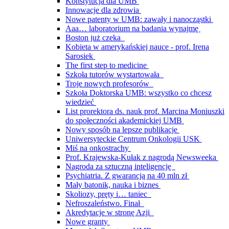
Konstytucja dla UMB
Innowacje dla zdrowia
Nowe patenty w UMB: zawały i nanocząstki
Aaa… laboratorium na badania wynajmę
Boston już czeka
Kobieta w amerykańskiej nauce - prof. Irena
Sarosiek
The first step to medicine
Szkoła tutorów wystartowała
Troje nowych profesorów
Szkoła Doktorska UMB: wszystko co chcesz
wiedzieć
List prorektora ds. nauk prof. Marcina Moniuszki
do społeczności akademickiej UMB
Nowy sposób na lepsze publikacje
Uniwersyteckie Centrum Onkologii USK
Miś na onkostrachy
Prof. Krajewska-Kułak z nagrodą Newsweeka
Nagroda za sztuczną inteligencję
Psychiatria. Z gwarancją na 40 mln zł
Mały batonik, nauka i biznes
Skoliozy, pręty i… taniec
Nefroszaleństwo. Finał
Akredytacje w stronę Azji
Nowe granty