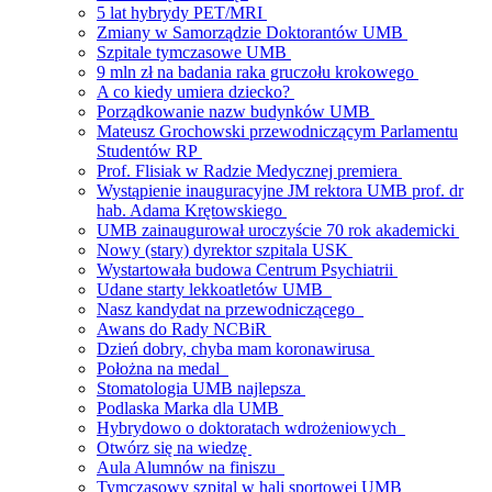
5 lat hybrydy PET/MRI
Zmiany w Samorządzie Doktorantów UMB
Szpitale tymczasowe UMB
9 mln zł na badania raka gruczołu krokowego
A co kiedy umiera dziecko?
Porządkowanie nazw budynków UMB
Mateusz Grochowski przewodniczącym Parlamentu
Studentów RP
Prof. Flisiak w Radzie Medycznej premiera
Wystąpienie inauguracyjne JM rektora UMB prof. dr
hab. Adama Krętowskiego
UMB zainaugurował uroczyście 70 rok akademicki
Nowy (stary) dyrektor szpitala USK
Wystartowała budowa Centrum Psychiatrii
Udane starty lekkoatletów UMB
Nasz kandydat na przewodniczącego
Awans do Rady NCBiR
Dzień dobry, chyba mam koronawirusa
Położna na medal
Stomatologia UMB najlepsza
Podlaska Marka dla UMB
Hybrydowo o doktoratach wdrożeniowych
Otwórz się na wiedzę
Aula Alumnów na finiszu
Tymczasowy szpital w hali sportowej UMB