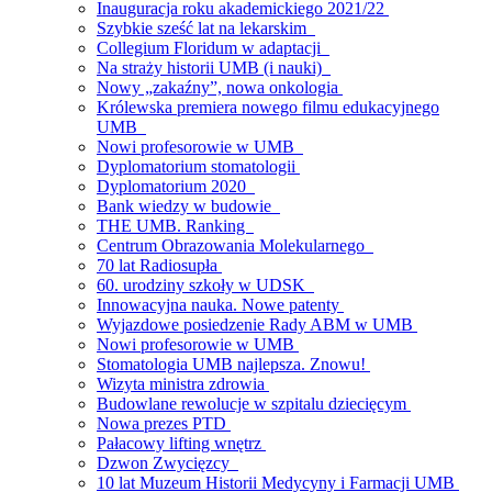
Inauguracja roku akademickiego 2021/22
Szybkie sześć lat na lekarskim
Collegium Floridum w adaptacji
Na straży historii UMB (i nauki)
Nowy „zakaźny”, nowa onkologia
Królewska premiera nowego filmu edukacyjnego
UMB
Nowi profesorowie w UMB
Dyplomatorium stomatologii
Dyplomatorium 2020
Bank wiedzy w budowie
THE UMB. Ranking
Centrum Obrazowania Molekularnego
70 lat Radiosupła
60. urodziny szkoły w UDSK
Innowacyjna nauka. Nowe patenty
Wyjazdowe posiedzenie Rady ABM w UMB
Nowi profesorowie w UMB
Stomatologia UMB najlepsza. Znowu!
Wizyta ministra zdrowia
Budowlane rewolucje w szpitalu dziecięcym
Nowa prezes PTD
Pałacowy lifting wnętrz
Dzwon Zwycięzcy
10 lat Muzeum Historii Medycyny i Farmacji UMB