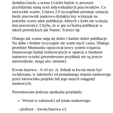
dydaktycznym, a ocena Uczelni będzie w pewnym
przybliżeniu sumą ocen indywidualnych pracowników. Co
niezwykle ważne, Ustawa 2.0 szczególnie premiuje sytuacje,
kiedy pracownik naukowo-dydaktyczny wykazuje na
potrzeby oceny takie publikacje, których z kolei nie wykażą
inni pracownicy. Chyba, że w grę wchodzą publikacje w
takich periodykach jak Nature, Science itp.
Dlatego tak ważne stają się dobre i bardzo dobre publikacje.
Na słabe i średnie zwyczajnie nie warto tracić czasu. Dlatego
prorektor Moniuszko opracował nowy system wsparcia
finansowego badań realizowanych w oparciu o fundusze
statutowe uczelni
(prezentowane przykłady nie są jeszcze
zatwierdzone, mogą ulec zmianie)
.
Kwota bazowa – 6-10 tys. zł. Jednak ta kwota może być
zwiększana, w zależności od posiadanego stopnia naukowego
przez kierownika projektu lub jego innych osiągnięć
naukowych.
Prezentowane podczas spotkania przykłady:
Wzrost w zależności od tytułu naukowego:
- profesor – kwota bazowa x3,