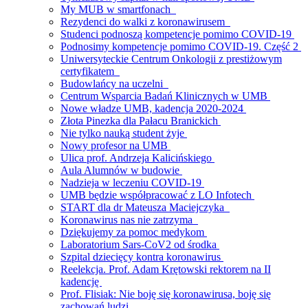
My MUB w smartfonach
Rezydenci do walki z koronawirusem
Studenci podnoszą kompetencje pomimo COVID-19
Podnosimy kompetencje pomimo COVID-19. Część 2
Uniwersyteckie Centrum Onkologii z prestiżowym
certyfikatem
Budowlańcy na uczelni
Centrum Wsparcia Badań Klinicznych w UMB
Nowe władze UMB, kadencja 2020-2024
Złota Pinezka dla Pałacu Branickich
Nie tylko nauką student żyje
Nowy profesor na UMB
Ulica prof. Andrzeja Kalicińskiego
Aula Alumnów w budowie
Nadzieja w leczeniu COVID-19
UMB będzie współpracować z LO Infotech
START dla dr Mateusza Maciejczyka
Koronawirus nas nie zatrzyma
Dziękujemy za pomoc medykom
Laboratorium Sars-CoV2 od środka
Szpital dziecięcy kontra koronawirus
Reelekcja. Prof. Adam Krętowski rektorem na II
kadencję
Prof. Flisiak: Nie boję się koronawirusa, boję się
zachowań ludzi