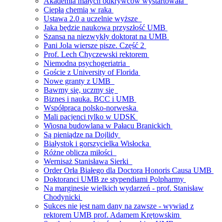
Akademia małych odkrywców wystartowała
Ciepłą chemią w raka
Ustawa 2.0 a uczelnie wyższe
Jaka będzie naukowa przyszłość UMB
Szansa na niezwykły doktorat na UMB
Pani Jola wiersze pisze. Część 2
Prof. Lech Chyczewski rektorem
Niemodna psychogeriatria
Goście z University of Florida
Nowe granty z UMB
Bawmy się, uczmy się
Biznes i nauka. BCC i UMB
Współpraca polsko-norweska
Mali pacjenci tylko w UDSK
Wiosna budowlana w Pałacu Branickich
Są pieniądze na Dojlidy
Białystok i gorszycielka Wisłocka
Różne oblicza miłości
Wernisaż Stanisława Sierki
Order Orła Białego dla Doctora Honoris Causa UMB
Doktoranci UMB ze stypendiami Polpharmy
Na marginesie wielkich wydarzeń - prof. Stanisław
Chodynicki
Sukces nie jest nam dany na zawsze - wywiad z
rektorem UMB prof. Adamem Krętowskim