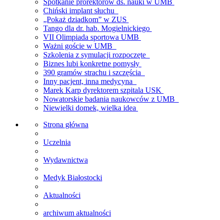
Spotkanie prorektorów ds. nauki w UMB
Chiński implant słuchu
„Pokaż dziadkom” w ZUS
Tango dla dr. hab. Mogielnickiego
VII Olimpiada sportowa UMB
Ważni goście w UMB
Szkolenia z symulacji rozpoczęte
Biznes lubi konkretne pomysły
390 gramów strachu i szczęścia
Inny pacjent, inna medycyna
Marek Karp dyrektorem szpitala USK
Nowatorskie badania naukowców z UMB
Niewielki domek, wielka idea
Strona główna
Uczelnia
Wydawnictwa
Medyk Białostocki
Aktualności
archiwum aktualności