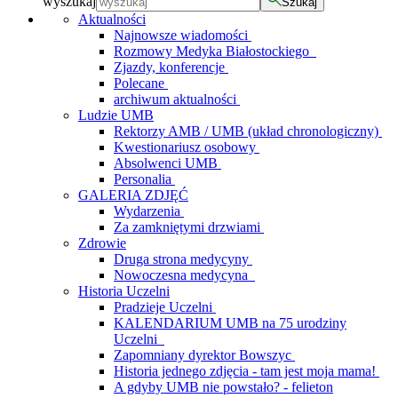
wyszukaj
Szukaj
Aktualności
Najnowsze wiadomości
Rozmowy Medyka Białostockiego
Zjazdy, konferencje
Polecane
archiwum aktualności
Ludzie UMB
Rektorzy AMB / UMB (układ chronologiczny)
Kwestionariusz osobowy
Absolwenci UMB
Personalia
GALERIA ZDJĘĆ
Wydarzenia
Za zamkniętymi drzwiami
Zdrowie
Druga strona medycyny
Nowoczesna medycyna
Historia Uczelni
Pradzieje Uczelni
KALENDARIUM UMB na 75 urodziny
Uczelni
Zapomniany dyrektor Bowszyc
Historia jednego zdjęcia - tam jest moja mama!
A gdyby UMB nie powstało? - felieton