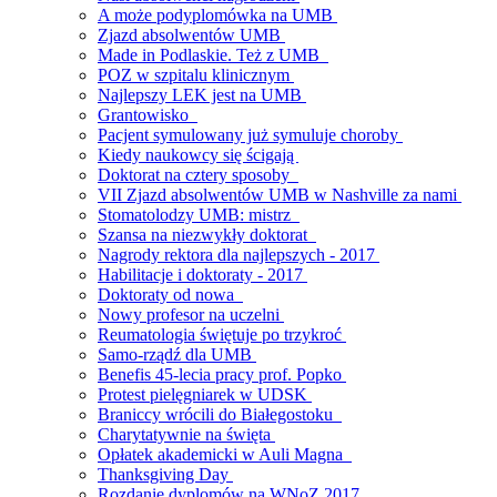
A może podyplomówka na UMB
Zjazd absolwentów UMB
Made in Podlaskie. Też z UMB
POZ w szpitalu klinicznym
Najlepszy LEK jest na UMB
Grantowisko
Pacjent symulowany już symuluje choroby
Kiedy naukowcy się ścigają
Doktorat na cztery sposoby
VII Zjazd absolwentów UMB w Nashville za nami
Stomatolodzy UMB: mistrz
Szansa na niezwykły doktorat
Nagrody rektora dla najlepszych - 2017
Habilitacje i doktoraty - 2017
Doktoraty od nowa
Nowy profesor na uczelni
Reumatologia świętuje po trzykroć
Samo-rządź dla UMB
Benefis 45-lecia pracy prof. Popko
Protest pielęgniarek w UDSK
Braniccy wrócili do Białegostoku
Charytatywnie na święta
Opłatek akademicki w Auli Magna
Thanksgiving Day
Rozdanie dyplomów na WNoZ 2017