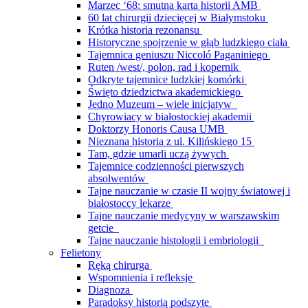
Marzec ‘68: smutna karta historii AMB
60 lat chirurgii dziecięcej w Białymstoku
Krótka historia rezonansu
Historyczne spojrzenie w głąb ludzkiego ciała
Tajemnica geniuszu Niccoló Paganiniego
Ruten /west/, polon, rad i kopernik
Odkryte tajemnice ludzkiej komórki
Święto dziedzictwa akademickiego
Jedno Muzeum – wiele inicjatyw
Chyrowiacy w białostockiej akademii
Doktorzy Honoris Causa UMB
Nieznana historia z ul. Kilińskiego 15
Tam, gdzie umarli uczą żywych
Tajemnice codzienności pierwszych
absolwentów
Tajne nauczanie w czasie II wojny światowej i
białostoccy lekarze
Tajne nauczanie medycyny w warszawskim
getcie
Tajne nauczanie histologii i embriologii
Felietony
Ręką chirurga
Wspomnienia i refleksje
Diagnoza
Paradoksy historią podszyte