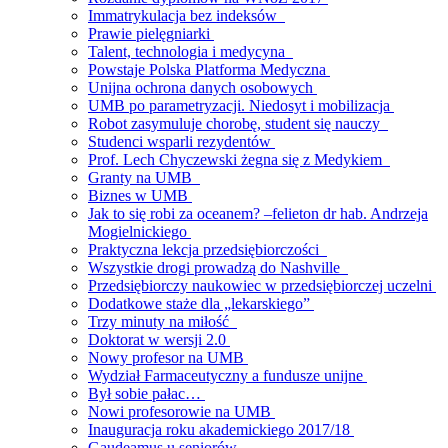
Immatrykulacja bez indeksów
Prawie pielęgniarki
Talent, technologia i medycyna
Powstaje Polska Platforma Medyczna
Unijna ochrona danych osobowych
UMB po parametryzacji. Niedosyt i mobilizacja
Robot zasymuluje chorobę, student się nauczy
Studenci wsparli rezydentów
Prof. Lech Chyczewski żegna się z Medykiem
Granty na UMB
Biznes w UMB
Jak to się robi za oceanem? –felieton dr hab. Andrzeja
Mogielnickiego
Praktyczna lekcja przedsiębiorczości
Wszystkie drogi prowadzą do Nashville
Przedsiębiorczy naukowiec w przedsiębiorczej uczelni
Dodatkowe staże dla „lekarskiego”
Trzy minuty na miłość
Doktorat w wersji 2.0
Nowy profesor na UMB
Wydział Farmaceutyczny a fundusze unijne
Był sobie pałac…
Nowi profesorowie na UMB
Inauguracja roku akademickiego 2017/18
Gaudeamus u seniorów