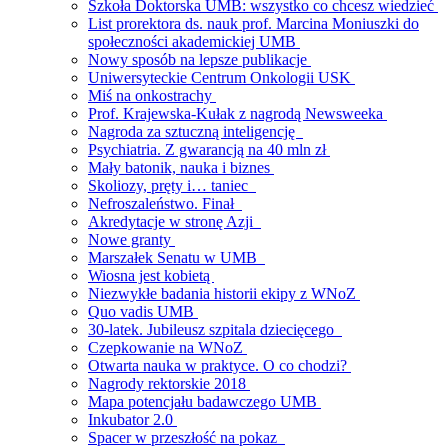
Szkoła Doktorska UMB: wszystko co chcesz wiedzieć
List prorektora ds. nauk prof. Marcina Moniuszki do
społeczności akademickiej UMB
Nowy sposób na lepsze publikacje
Uniwersyteckie Centrum Onkologii USK
Miś na onkostrachy
Prof. Krajewska-Kułak z nagrodą Newsweeka
Nagroda za sztuczną inteligencję
Psychiatria. Z gwarancją na 40 mln zł
Mały batonik, nauka i biznes
Skoliozy, pręty i… taniec
Nefroszaleństwo. Finał
Akredytacje w stronę Azji
Nowe granty
Marszałek Senatu w UMB
Wiosna jest kobietą
Niezwykłe badania historii ekipy z WNoZ
Quo vadis UMB
30-latek. Jubileusz szpitala dziecięcego
Czepkowanie na WNoZ
Otwarta nauka w praktyce. O co chodzi?
Nagrody rektorskie 2018
Mapa potencjału badawczego UMB
Inkubator 2.0
Spacer w przeszłość na pokaz