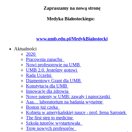
Zapraszamy na nową stronę
Medyka Białostockiego:
www.umb.edu.pl/MedykBialostocki
Aktualności
2020
Pracownia zapachu
Nowi profesorowie na UMB
UMB 2.0. Jesteśmy gotowi
Rada Uczelni
Diamentowy Grant dla UMB
Konstytucja dla UMB
Innowacje dla zdrowia
Nowe patenty w UMB: zawały i nanocząstki
Aaa… laboratorium na badania wynajmę
Boston już czeka
Kobieta w amerykańskiej nauce - prof. Irena Sarosiek
The first step to medicine
Szkoła tutorów wystartowała
Troje nowych profesorów