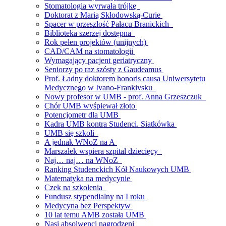
Stomatologia wyrwała trójkę
Doktorat z Marią Skłodowską-Curie
Spacer w przeszłość Pałacu Branickich
Biblioteka szerzej dostępna
Rok pełen projektów (unijnych)
CAD/CAM na stomatologii
Wymagający pacjent geriatryczny
Seniorzy po raz szósty z Gaudeamus
Prof. Ładny doktorem honoris causa Uniwersytetu
Medycznego w Ivano-Frankivsku
Nowy profesor w UMB - prof. Anna Grzeszczuk
Chór UMB wyśpiewał złoto
Potencjometr dla UMB
Kadra UMB kontra Studenci. Siatkówka
UMB się szkoli
A jednak WNoZ na A
Marszałek wspiera szpital dziecięcy
Naj… naj… na WNoZ
Ranking Studenckich Kół Naukowych UMB
Matematyka na medycynie
Czek na szkolenia
Fundusz stypendialny na I roku
Medycyna bez Perspektyw
10 lat temu AMB została UMB
Nasi absolwenci nagrodzeni