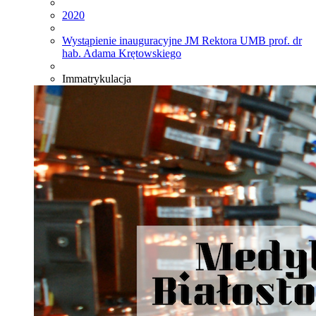
2020
Wystąpienie inauguracyjne JM Rektora UMB prof. dr
hab. Adama Krętowskiego
Immatrykulacja