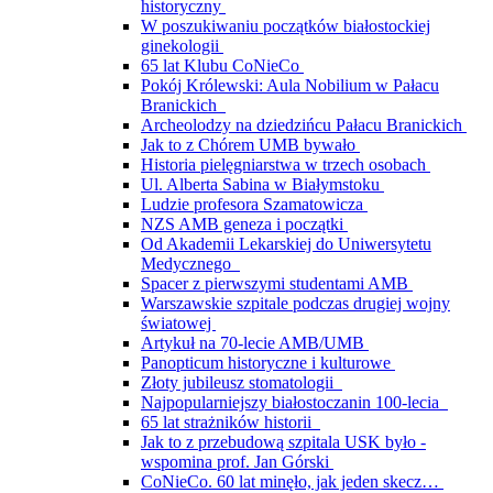
historyczny
W poszukiwaniu początków białostockiej
ginekologii
65 lat Klubu CoNieCo
Pokój Królewski: Aula Nobilium w Pałacu
Branickich
Archeolodzy na dziedzińcu Pałacu Branickich
Jak to z Chórem UMB bywało
Historia pielęgniarstwa w trzech osobach
Ul. Alberta Sabina w Białymstoku
Ludzie profesora Szamatowicza
NZS AMB geneza i początki
Od Akademii Lekarskiej do Uniwersytetu
Medycznego
Spacer z pierwszymi studentami AMB
Warszawskie szpitale podczas drugiej wojny
światowej
Artykuł na 70-lecie AMB/UMB
Panopticum historyczne i kulturowe
Złoty jubileusz stomatologii
Najpopularniejszy białostoczanin 100-lecia
65 lat strażników historii
Jak to z przebudową szpitala USK było -
wspomina prof. Jan Górski
CoNieCo. 60 lat minęło, jak jeden skecz…