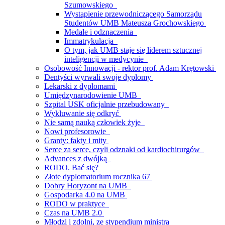
Szumowskiego
Wystąpienie przewodniczącego Samorządu
Studentów UMB Mateusza Grochowskiego
Medale i odznaczenia
Immatrykulacja
O tym, jak UMB staje się liderem sztucznej
inteligencji w medycynie
Osobowość Innowacji - rektor prof. Adam Krętowski
Dentyści wyrwali swoje dyplomy
Lekarski z dyplomami
Umiędzynarodowienie UMB
Szpital USK oficjalnie przebudowany
Wykluwanie się odkryć
Nie samą nauką człowiek żyje
Nowi profesorowie
Granty: fakty i mity
Serce za serce, czyli odznaki od kardiochirurgów
Advances z dwójką
RODO. Bać się?
Złote dyplomatorium rocznika 67
Dobry Horyzont na UMB
Gospodarka 4.0 na UMB
RODO w praktyce
Czas na UMB 2.0
Młodzi i zdolni, ze stypendium ministra