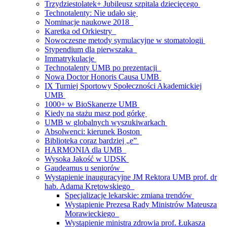
Trzydziestolatek+ Jubileusz szpitala dziecięcego
Technotalenty: Nie udało się
Nominacje naukowe 2018
Karetka od Orkiestry
Nowoczesne metody symulacyjne w stomatologii
Stypendium dla pierwszaka
Immatrykulacje
Technotalenty UMB po prezentacji
Nowa Doctor Honoris Causa UMB
IX Turniej Sportowy Społeczności Akademickiej
UMB
1000+ w BioSkanerze UMB
Kiedy na stażu masz pod górkę
UMB w globalnych wyszukiwarkach
Absolwenci: kierunek Boston
Biblioteka coraz bardziej „e”
HARMONIA dla UMB
Wysoka Jakość w UDSK
Gaudeamus u seniorów
Wystąpienie inauguracyjne JM Rektora UMB prof. dr
hab. Adama Krętowskiego
Specjalizacje lekarskie: zmiana trendów
Wystąpienie Prezesa Rady Ministrów Mateusza
Morawieckiego
Wystąpienie ministra zdrowia prof. Łukasza