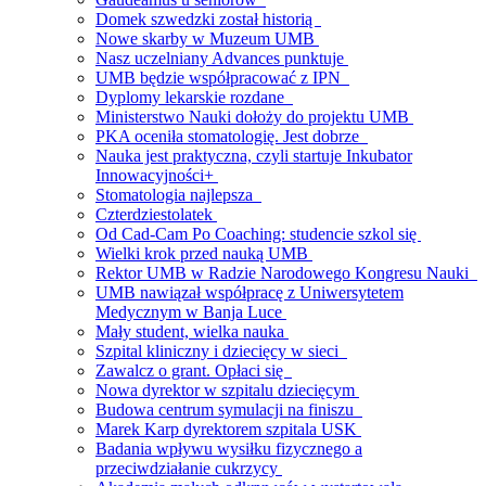
Domek szwedzki został historią
Nowe skarby w Muzeum UMB
Nasz uczelniany Advances punktuje
UMB będzie współpracować z IPN
Dyplomy lekarskie rozdane
Ministerstwo Nauki dołoży do projektu UMB
PKA oceniła stomatologię. Jest dobrze
Nauka jest praktyczna, czyli startuje Inkubator
Innowacyjności+
Stomatologia najlepsza
Czterdziestolatek
Od Cad-Cam Po Coaching: studencie szkol się
Wielki krok przed nauką UMB
Rektor UMB w Radzie Narodowego Kongresu Nauki
UMB nawiązał współpracę z Uniwersytetem
Medycznym w Banja Luce
Mały student, wielka nauka
Szpital kliniczny i dziecięcy w sieci
Zawalcz o grant. Opłaci się
Nowa dyrektor w szpitalu dziecięcym
Budowa centrum symulacji na finiszu
Marek Karp dyrektorem szpitala USK
Badania wpływu wysiłku fizycznego a
przeciwdziałanie cukrzycy