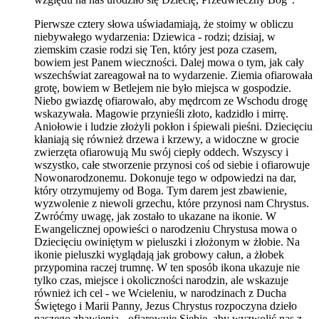
Pierwsze cztery słowa uświadamiają, że stoimy w obliczu
niebywałego wydarzenia: Dziewica - rodzi; dzisiaj, w
ziemskim czasie rodzi się Ten, który jest poza czasem,
bowiem jest Panem wieczności. Dalej mowa o tym, jak cały
wszechświat zareagował na to wydarzenie. Ziemia ofiarowała
grotę, bowiem w Betlejem nie było miejsca w gospodzie.
Niebo gwiazdę ofiarowało, aby mędrcom ze Wschodu drogę
wskazywała. Magowie przynieśli złoto, kadzidło i mirrę.
Aniołowie i ludzie złożyli pokłon i śpiewali pieśni. Dziecięciu
kłaniają się również drzewa i krzewy, a widoczne w grocie
zwierzęta ofiarowują Mu swój ciepły oddech. Wszyscy i
wszystko, całe stworzenie przynosi coś od siebie i ofiarowuje
Nowonarodzonemu. Dokonuje tego w odpowiedzi na dar,
który otrzymujemy od Boga. Tym darem jest zbawienie,
wyzwolenie z niewoli grzechu, które przynosi nam Chrystus.
Zwróćmy uwagę, jak zostało to ukazane na ikonie. W
Ewangelicznej opowieści o narodzeniu Chrystusa mowa o
Dziecięciu owiniętym w pieluszki i złożonym w żłobie. Na
ikonie pieluszki wyglądają jak grobowy całun, a żłobek
przypomina raczej trumnę. W ten sposób ikona ukazuje nie
tylko czas, miejsce i okoliczności narodzin, ale wskazuje
również ich cel - we Wcieleniu, w narodzinach z Ducha
Świętego i Marii Panny, Jezus Chrystus rozpoczyna dzieło
naszego zbawienia - ofiarowuje Siebie, aby wyzwolić nas z