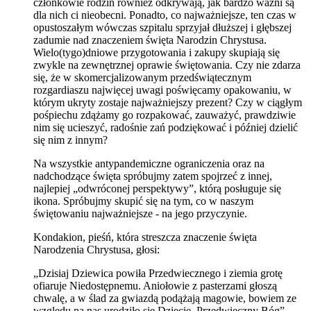
członkowie rodzin również odkrywają, jak bardzo ważni są
dla nich ci nieobecni. Ponadto, co najważniejsze, ten czas w
opustoszałym wówczas szpitalu sprzyjał dłuższej i głębszej
zadumie nad znaczeniem święta Narodzin Chrystusa.
Wielo(tygo)dniowe przygotowania i zakupy skupiają się
zwykle na zewnętrznej oprawie świętowania. Czy nie zdarza
się, że w skomercjalizowanym przedświątecznym
rozgardiaszu najwięcej uwagi poświęcamy opakowaniu, w
którym ukryty zostaje najważniejszy prezent? Czy w ciągłym
pośpiechu zdążamy go rozpakować, zauważyć, prawdziwie
nim się ucieszyć, radośnie zań podziękować i później dzielić
się nim z innym?
Na wszystkie antypandemiczne ograniczenia oraz na
nadchodzące święta spróbujmy zatem spojrzeć z innej,
najlepiej „odwróconej perspektywy”, którą posługuje się
ikona. Spróbujmy skupić się na tym, co w naszym
świętowaniu najważniejsze - na jego przyczynie.
Kondakion, pieśń, która streszcza znaczenie święta
Narodzenia Chrystusa, głosi:
„Dzisiaj Dziewica powiła Przedwiecznego i ziemia grotę
ofiaruje Niedostępnemu. Aniołowie z pasterzami głoszą
chwalę, a w ślad za gwiazdą podążają magowie, bowiem ze
względu na nas urodziło się Dziecię, Przedwieczny Bóg”.