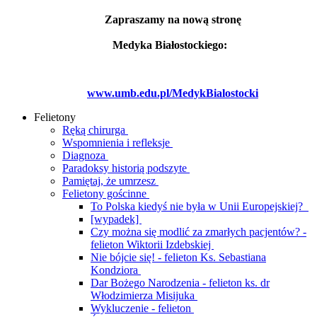
Zapraszamy na nową stronę
Medyka Białostockiego:
www.umb.edu.pl/MedykBialostocki
Felietony
Ręką chirurga
Wspomnienia i refleksje
Diagnoza
Paradoksy historią podszyte
Pamiętaj, że umrzesz
Felietony gościnne
To Polska kiedyś nie była w Unii Europejskiej?
[wypadek]
Czy można się modlić za zmarłych pacjentów? -
felieton Wiktorii Izdebskiej
Nie bójcie się! - felieton Ks. Sebastiana
Kondziora
Dar Bożego Narodzenia - felieton ks. dr
Włodzimierza Misijuka
Wykluczenie - felieton