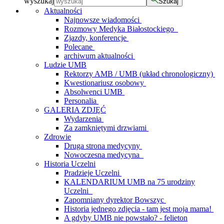
wyszukaj
Szukaj
Aktualności
Najnowsze wiadomości
Rozmowy Medyka Białostockiego
Zjazdy, konferencje
Polecane
archiwum aktualności
Ludzie UMB
Rektorzy AMB / UMB (układ chronologiczny)
Kwestionariusz osobowy
Absolwenci UMB
Personalia
GALERIA ZDJĘĆ
Wydarzenia
Za zamkniętymi drzwiami
Zdrowie
Druga strona medycyny
Nowoczesna medycyna
Historia Uczelni
Pradzieje Uczelni
KALENDARIUM UMB na 75 urodziny
Uczelni
Zapomniany dyrektor Bowszyc
Historia jednego zdjęcia - tam jest moja mama!
A gdyby UMB nie powstało? - felieton