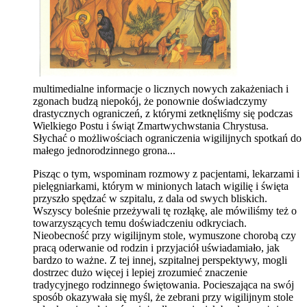
multimedialne informacje o licznych nowych zakażeniach i
zgonach budzą niepokój, że ponownie doświadczymy
drastycznych ograniczeń, z którymi zetknęliśmy się podczas
Wielkiego Postu i świąt Zmartwychwstania Chrystusa.
Słychać o możliwościach ograniczenia wigilijnych spotkań do
małego jednorodzinnego grona...
Pisząc o tym, wspominam rozmowy z pacjentami, lekarzami i
pielęgniarkami, którym w minionych latach wigilię i święta
przyszło spędzać w szpitalu, z dala od swych bliskich.
Wszyscy boleśnie przeżywali tę rozłąkę, ale mówiliśmy też o
towarzyszących temu doświadczeniu odkryciach.
Nieobecność przy wigilijnym stole, wymuszone chorobą czy
pracą oderwanie od rodzin i przyjaciół uświadamiało, jak
bardzo to ważne. Z tej innej, szpitalnej perspektywy, mogli
dostrzec dużo więcej i lepiej zrozumieć znaczenie
tradycyjnego rodzinnego świętowania. Pocieszająca na swój
sposób okazywała się myśl, że zebrani przy wigilijnym stole