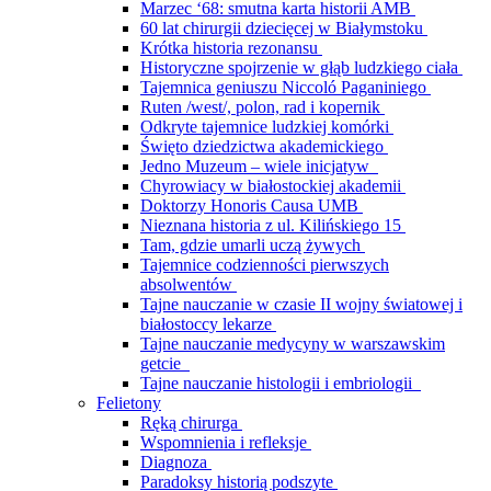
Marzec ‘68: smutna karta historii AMB
60 lat chirurgii dziecięcej w Białymstoku
Krótka historia rezonansu
Historyczne spojrzenie w głąb ludzkiego ciała
Tajemnica geniuszu Niccoló Paganiniego
Ruten /west/, polon, rad i kopernik
Odkryte tajemnice ludzkiej komórki
Święto dziedzictwa akademickiego
Jedno Muzeum – wiele inicjatyw
Chyrowiacy w białostockiej akademii
Doktorzy Honoris Causa UMB
Nieznana historia z ul. Kilińskiego 15
Tam, gdzie umarli uczą żywych
Tajemnice codzienności pierwszych
absolwentów
Tajne nauczanie w czasie II wojny światowej i
białostoccy lekarze
Tajne nauczanie medycyny w warszawskim
getcie
Tajne nauczanie histologii i embriologii
Felietony
Ręką chirurga
Wspomnienia i refleksje
Diagnoza
Paradoksy historią podszyte