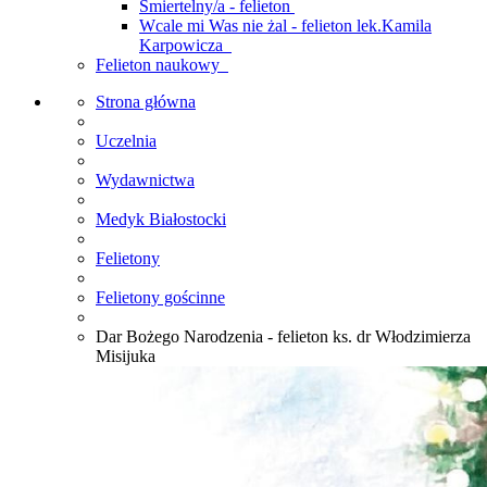
Śmiertelny/a - felieton
Wcale mi Was nie żal - felieton lek.Kamila
Karpowicza
Felieton naukowy
Strona główna
Uczelnia
Wydawnictwa
Medyk Białostocki
Felietony
Felietony gościnne
Dar Bożego Narodzenia - felieton ks. dr Włodzimierza
Misijuka