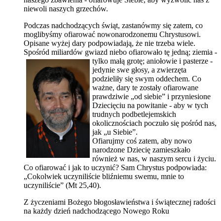
niewoli naszych grzechów.
Podczas nadchodzących świąt, zastanówmy się zatem, co
moglibyśmy ofiarować nowonarodzonemu Chrystusowi.
Opisane wyżej dary podpowiadają, że nie trzeba wiele.
Spośród miliardów gwiazd niebo ofiarowało tę jedną; ziemia -
tylko małą grotę; aniołowie i pasterze
-
jedynie swe głosy, a zwierzęta
podzieliły się swym oddechem. Co
ważne, dary te zostały ofiarowane
prawdziwie „od siebie” i przyniesione
Dziecięciu na powitanie - aby w tych
trudnych podbetlejemskich
okolicznościach poczuło się pośród nas,
jak „u Siebie”.
Ofiarujmy coś zatem, aby nowo
narodzone Dziecię zamieszkało
również w nas, w naszym sercu i życiu.
Co ofiarować i jak to uczynić? Sam Chrystus podpowiada:
„Cokolwiek uczyniliście bliźniemu swemu, mnie to
uczyniliście” (Mt 25,40).
Z życzeniami Bożego błogosławieństwa i świątecznej radości
na każdy dzień nadchodzącego Nowego Roku