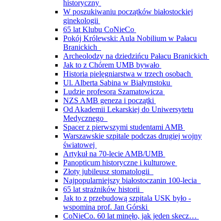
historyczny
W poszukiwaniu początków białostockiej
ginekologii
65 lat Klubu CoNieCo
Pokój Królewski: Aula Nobilium w Pałacu
Branickich
Archeolodzy na dziedzińcu Pałacu Branickich
Jak to z Chórem UMB bywało
Historia pielęgniarstwa w trzech osobach
Ul. Alberta Sabina w Białymstoku
Ludzie profesora Szamatowicza
NZS AMB geneza i początki
Od Akademii Lekarskiej do Uniwersytetu
Medycznego
Spacer z pierwszymi studentami AMB
Warszawskie szpitale podczas drugiej wojny
światowej
Artykuł na 70-lecie AMB/UMB
Panopticum historyczne i kulturowe
Złoty jubileusz stomatologii
Najpopularniejszy białostoczanin 100-lecia
65 lat strażników historii
Jak to z przebudową szpitala USK było -
wspomina prof. Jan Górski
CoNieCo. 60 lat minęło, jak jeden skecz…