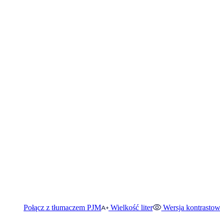
Połącz z tłumaczem PJM
Wielkość liter
Wersja kontrasto