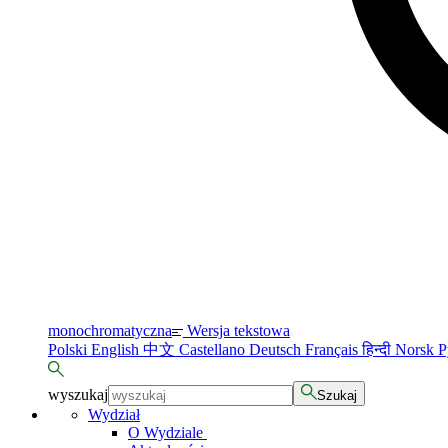
monochromatyczna
Wersja tekstowa
Polski
English
中文
Castellano
Deutsch
Français
हिन्दी
Norsk
Р
wyszukaj
Szukaj
Wydział
O Wydziale