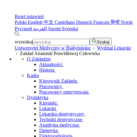
Reset ustawień
Polski
English
中文
Castellano
Deutsch
Français
हिन्दी
Norsk
Русский
العربية
Suomi
Svenska
wyszukaj
Szukaj
Uniwersytet Medyczny w Białymstoku
›
Wydział Lekarski
›
Zakład Anatomii Prawidłowej Człowieka
O Zakładzie
Aktualności
Historia
Kadra
Kierownik Zakładu
Pracownicy
Pracownicy emerytowani
Dydaktyka
Kierunki:
Lekarski
Lekarsko-dentystyczny
Techniki dentystyczne
Analityka medyczna
Dietetyka
Elektroradiologia