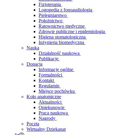
Fizjoterapia
Logopedia z fonoaudiologią
Pielęgniarstwo
Położnictwo
Ratownictwo medyczne
Zdrowie publiczne i epidemiologia
Higiena stomatologiczna
Inżynieria biomedyczna
Nauka
Działalność naukowa
Publikacje
Donacja
Informacje ogólne
Formalności
Kontakt
Regulamin
Miejsce pochówku
Koło anatomiczne
Aktualności
Opiekunowie
Praca naukowa
Nagrody
Poczta
Wirtualny Dziekanat