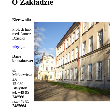
O Zakładzie
Kierownik:
Prof. dr hab.
med. Janusz
Dzięcioł
więc
ej...
Dane
kontaktowe:
ul.
Mickiewicza
2A
15-089
Białystok
tel. +48 85
7485661
fax.+48 85
7485664