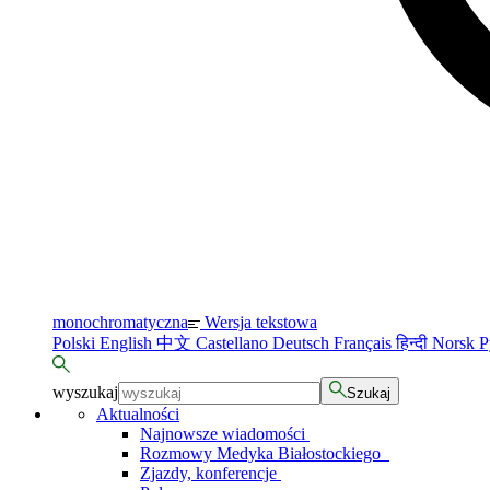
monochromatyczna
Wersja tekstowa
Polski
English
中文
Castellano
Deutsch
Français
हिन्दी
Norsk
Р
wyszukaj
Szukaj
Aktualności
Najnowsze wiadomości
Rozmowy Medyka Białostockiego
Zjazdy, konferencje