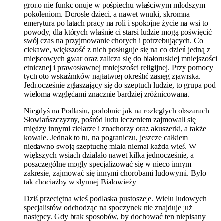
grono nie funkcjonuje w pośpiechu właściwym młodszym
pokoleniom. Dorosłe dzieci, a nawet wnuki, skromna
emerytura po latach pracy na roli i spokojne życie na wsi to
powody, dla których właśnie ci starsi ludzie mogą poświęcić
swój czas na przyjmowanie chorych i potrzebujących. Co
ciekawe, większość z nich posługuje się na co dzień jedną z
miejscowych gwar oraz zalicza się do białoruskiej mniejszości
etnicznej i prawosławnej mniejszości religijnej. Przy pomocy
tych oto wskaźników najłatwiej określić zasięg zjawiska.
Jednocześnie zgłaszający się do szeptuch ludzie, to grupa pod
wieloma względami znacznie bardziej zróżnicowana.
Niegdyś na Podlasiu, podobnie jak na rozległych obszarach
Słowiańszczyzny, pośród ludu leczeniem zajmowali się
między innymi zielarze i znachorzy oraz akuszerki, a także
kowale. Jednak to tu, na pograniczu, jeszcze całkiem
niedawno swoją szeptuchę miała niemal każda wieś. W
większych wsiach działało nawet kilka jednocześnie, a
poszczególne mogły specjalizować się w nieco innym
zakresie, zajmować się innymi chorobami ludowymi. Było
tak chociażby w słynnej Białowieży.
Dziś przeciętna wieś podlaska pustoszeje. Wielu ludowych
specjalistów odchodząc na spoczynek nie znajduje już
następcy. Gdy brak sposobów, by dochować ten niepisany