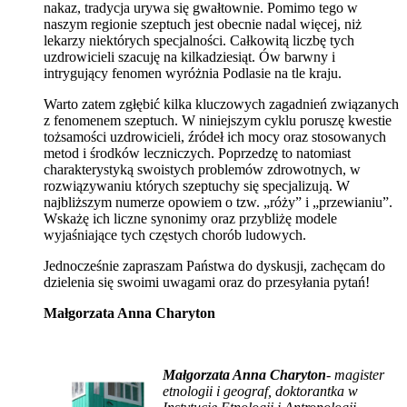
nakaz, tradycja urywa się gwałtownie. Pomimo tego w
naszym regionie szeptuch jest obecnie nadal więcej, niż
lekarzy niektórych specjalności. Całkowitą liczbę tych
uzdrowicieli szacuję na kilkadziesiąt. Ów barwny i
intrygujący fenomen wyróżnia Podlasie na tle kraju.
Warto zatem zgłębić kilka kluczowych zagadnień związanych
z fenomenem szeptuch. W niniejszym cyklu poruszę kwestie
tożsamości uzdrowicieli, źródeł ich mocy oraz stosowanych
metod i środków leczniczych. Poprzedzę to natomiast
charakterystyką swoistych problemów zdrowotnych, w
rozwiązywaniu których szeptuchy się specjalizują. W
najbliższym numerze opowiem o tzw. „róży” i „przewianiu”.
Wskażę ich liczne synonimy oraz przybliżę modele
wyjaśniające tych częstych chorób ludowych.
Jednocześnie zapraszam Państwa do dyskusji, zachęcam do
dzielenia się swoimi uwagami oraz do przesyłania pytań!
Małgorzata Anna Charyton
Małgorzata Anna Charyton
- magister
etnologii i geograf, doktorantka w