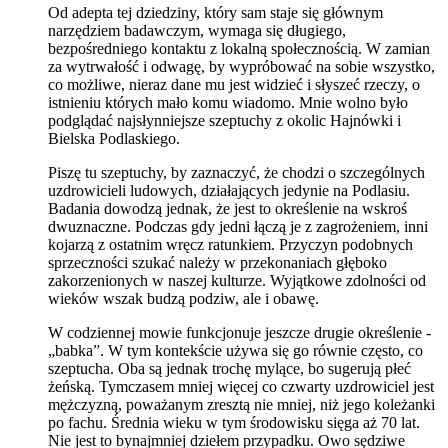
Od adepta tej dziedziny, który sam staje się głównym
narzędziem badawczym, wymaga się długiego,
bezpośredniego kontaktu z lokalną społecznością. W zamian
za wytrwałość i odwagę, by wypróbować na sobie wszystko,
co możliwe, nieraz dane mu jest widzieć i słyszeć rzeczy, o
istnieniu których mało komu wiadomo. Mnie wolno było
podglądać najsłynniejsze szeptuchy z okolic Hajnówki i
Bielska Podlaskiego.
Piszę tu szeptuchy, by zaznaczyć, że chodzi o szczególnych
uzdrowicieli ludowych, działających jedynie na Podlasiu.
Badania dowodzą jednak, że jest to określenie na wskroś
dwuznaczne. Podczas gdy jedni łączą je z zagrożeniem, inni
kojarzą z ostatnim wręcz ratunkiem. Przyczyn podobnych
sprzeczności szukać należy w przekonaniach głęboko
zakorzenionych w naszej kulturze. Wyjątkowe zdolności od
wieków wszak budzą podziw, ale i obawę.
W codziennej mowie funkcjonuje jeszcze drugie określenie -
„babka”. W tym kontekście używa się go równie często, co
szeptucha. Oba są jednak trochę mylące, bo sugerują płeć
żeńską. Tymczasem mniej więcej co czwarty uzdrowiciel jest
mężczyzną, poważanym zresztą nie mniej, niż jego koleżanki
po fachu. Średnia wieku w tym środowisku sięga aż 70 lat.
Nie jest to bynajmniej dziełem przypadku. Owo sędziwe