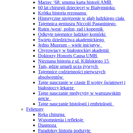
Marzec ‘68: smutna karta historii AMB
60 lat chirurgii dziecięcej w Białymstoku
Krótka historia rezonansu
Historyczne spojrzenie w głąb ludzkiego ciała
Tajemnica geniuszu Niccoló Paganiniego
Ruten /west/, polon, rad i kopernik
Odkryte tajemnice ludzkiej komórki
Święto dziedzictwa akademickiego
Jedno Muzeum – wiele inicjatyw
Chyrowiacy w białostockiej akademii
Doktorzy Honoris Causa UMB
Nieznana historia z ul. Kilińskiego 15
Tam, gdzie umarli uczą żywych
Tajemnice codzienności pierwszych
absolwentów
Tajne nauczanie w czasie II wojny światowej i
białostoccy lekarze
Tajne nauczanie medycyny w warszawskim
getcie
Tajne nauczanie histologii i embriologii
Felietony
Ręką chirurga
Wspomnienia i refleksje
Diagnoza
Paradoksy historią podszyte