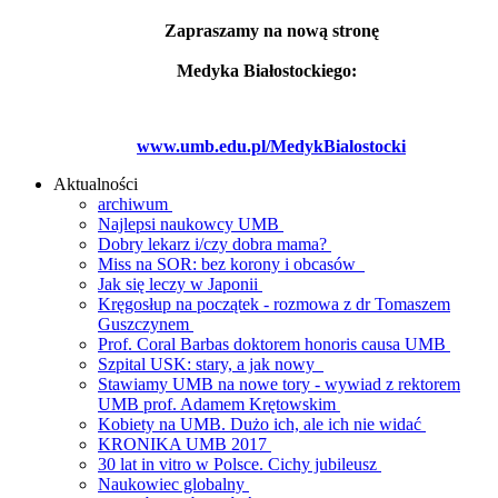
Zapraszamy na nową stronę
Medyka Białostockiego:
www.umb.edu.pl/MedykBialostocki
Aktualności
archiwum
Najlepsi naukowcy UMB
Dobry lekarz i/czy dobra mama?
Miss na SOR: bez korony i obcasów
Jak się leczy w Japonii
Kręgosłup na początek - rozmowa z dr Tomaszem
Guszczynem
Prof. Coral Barbas doktorem honoris causa UMB
Szpital USK: stary, a jak nowy
Stawiamy UMB na nowe tory - wywiad z rektorem
UMB prof. Adamem Krętowskim
Kobiety na UMB. Dużo ich, ale ich nie widać
KRONIKA UMB 2017
30 lat in vitro w Polsce. Cichy jubileusz
Naukowiec globalny