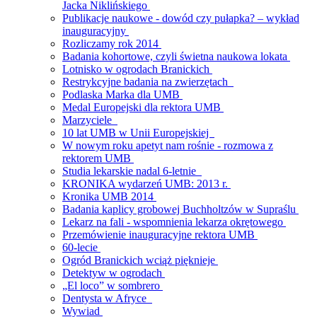
Jacka Niklińskiego
Publikacje naukowe - dowód czy pułapka? – wykład
inauguracyjny
Rozliczamy rok 2014
Badania kohortowe, czyli świetna naukowa lokata
Lotnisko w ogrodach Branickich
Restrykcyjne badania na zwierzętach
Podlaska Marka dla UMB
Medal Europejski dla rektora UMB
Marzyciele
10 lat UMB w Unii Europejskiej
W nowym roku apetyt nam rośnie - rozmowa z
rektorem UMB
Studia lekarskie nadal 6-letnie
KRONIKA wydarzeń UMB: 2013 r.
Kronika UMB 2014
Badania kaplicy grobowej Buchholtzów w Supraślu
Lekarz na fali - wspomnienia lekarza okrętowego
Przemówienie inauguracyjne rektora UMB
60-lecie
Ogród Branickich wciąż pięknieje
Detektyw w ogrodach
„El loco” w sombrero
Dentysta w Afryce
Wywiad