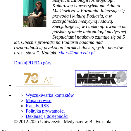
Instytucie Etnologii i Antropologii
Kulturowej Uniwersytetu im. Adama
Mickiewicza w Poznaniu. Interesuje się
przyrodą i kulturą Podlasia, a w
szczególności medycyną ludową.
Specjalizuje się w rzadko uprawianej na
polskim gruncie antropologii medycznej.
Szeptuchami naukowo zajmuje się od 5
lat. Obecnie prowadzi na Podlasiu badania nad
różnorodnością przekonań i praktyk dotyczących „nerwów”
oraz „stresu”. Kontakt:
chary@amu.edu.pl
Drukuj
PDF
Do góry
Wyszukiwarka kontaktów
Mapa serwisu
Kanały RSS
Polityka prywatności
Deklaracja dostępności
© 2012-2025 Uniwersytet Medyczny w Białymstoku