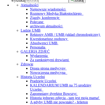
wyszukaj
Szukaj
Aktualności
Najnowsze wiadomości
Rozmowy Medyka Białostockiego
Zjazdy, konferencje
Polecane
archiwum aktualności
Ludzie UMB
Rektorzy AMB / UMB (układ chronologiczny)
Kwestionariusz osobowy
Absolwenci UMB
Personalia
GALERIA ZDJĘĆ
Wydarzenia
Za zamkniętymi drzwiami
Zdrowie
Druga strona medycyny
Nowoczesna medycyna
Historia Uczelni
Pradzieje Uczelni
KALENDARIUM UMB na 75 urodziny
Uczelni
Zapomniany dyrektor Bowszyc
Historia jednego zdjęcia - tam jest moja mama!
A gdyby UMB nie powstało? - felieton