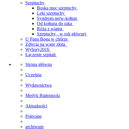
Szeptuchy
Boska moc szeptuchy
Leki szeptuchy
Syndrom nerw-kołtun
Od kołtuna do raka
Róża z wiatru
Szeptuchy - w roli głównej
U Pana Boga w chórze
Zdjęcia na wagę złota
Wybory2016
Łączenie szpitali
Strona główna
Uczelnia
Wydawnictwa
Medyk Białostocki
Aktualności
Polecane
archiwum