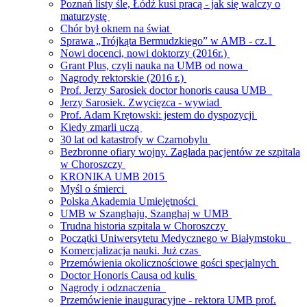
Poznań listy śle, Łódź kusi pracą - jak się walczy o
maturzystę
Chór był oknem na świat
Sprawa „Trójkąta Bermudzkiego” w AMB - cz.1
Nowi docenci, nowi doktorzy (2016r.)
Grant Plus, czyli nauka na UMB od nowa
Nagrody rektorskie (2016 r.)
Prof. Jerzy Sarosiek doctor honoris causa UMB
Jerzy Sarosiek. Zwycięzca - wywiad
Prof. Adam Krętowski: jestem do dyspozycji
Kiedy zmarli uczą
30 lat od katastrofy w Czarnobylu
Bezbronne ofiary wojny. Zagłada pacjentów ze szpitala
w Choroszczy
KRONIKA UMB 2015
Myśl o śmierci
Polska Akademia Umiejętności
UMB w Szanghaju, Szanghaj w UMB
Trudna historia szpitala w Choroszczy
Początki Uniwersytetu Medycznego w Białymstoku
Komercjalizacja nauki. Już czas
Przemówienia okolicznościowe gości specjalnych
Doctor Honoris Causa od kulis
Nagrody i odznaczenia
Przemówienie inauguracyjne - rektora UMB prof.