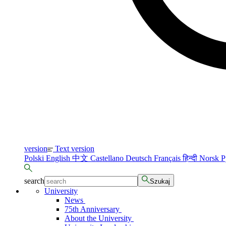
version
Text version
Polski
English
中文
Castellano
Deutsch
Français
हिन्दी
Norsk
Р
search
Szukaj
University
News
75th Anniversary
About the University