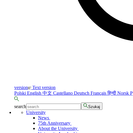
version
Text version
Polski
English
中文
Castellano
Deutsch
Français
हिन्दी
Norsk
Р
search
Szukaj
University
News
75th Anniversary
About the University