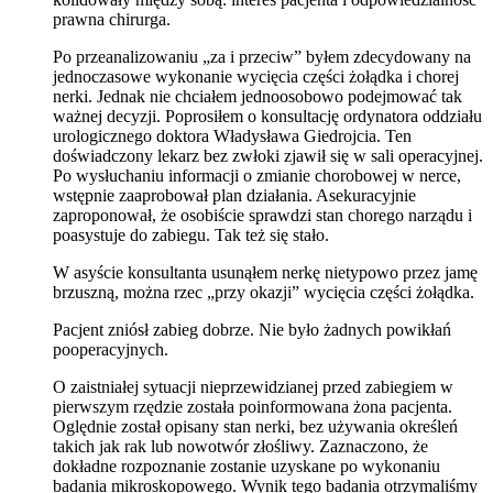
prawna chirurga.
Po przeanalizowaniu „za i przeciw” byłem zdecydowany na
jednoczasowe wykonanie wycięcia części żołądka i chorej
nerki. Jednak nie chciałem jednoosobowo podejmować tak
ważnej decyzji. Poprosiłem o konsultację ordynatora oddziału
urologicznego doktora Władysława Giedrojcia. Ten
doświadczony lekarz bez zwłoki zjawił się w sali operacyjnej.
Po wysłuchaniu informacji o zmianie chorobowej w nerce,
wstępnie zaaprobował plan działania. Asekuracyjnie
zaproponował, że osobiście sprawdzi stan chorego narządu i
poasystuje do zabiegu. Tak też się stało.
W asyście konsultanta usunąłem nerkę nietypowo przez jamę
brzuszną, można rzec „przy okazji” wycięcia części żołądka.
Pacjent zniósł zabieg dobrze. Nie było żadnych powikłań
pooperacyjnych.
O zaistniałej sytuacji nieprzewidzianej przed zabiegiem w
pierwszym rzędzie została poinformowana żona pacjenta.
Oględnie został opisany stan nerki, bez używania określeń
takich jak rak lub nowotwór złośliwy. Zaznaczono, że
dokładne rozpoznanie zostanie uzyskane po wykonaniu
badania mikroskopowego. Wynik tego badania otrzymaliśmy