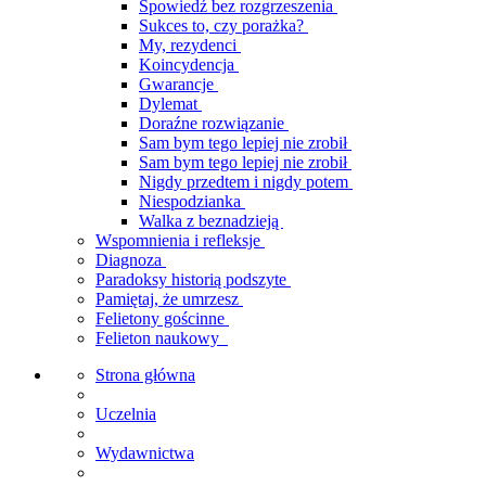
Spowiedź bez rozgrzeszenia
Sukces to, czy porażka?
My, rezydenci
Koincydencja
Gwarancje
Dylemat
Doraźne rozwiązanie
Sam bym tego lepiej nie zrobił
Sam bym tego lepiej nie zrobił
Nigdy przedtem i nigdy potem
Niespodzianka
Walka z beznadzieją
Wspomnienia i refleksje
Diagnoza
Paradoksy historią podszyte
Pamiętaj, że umrzesz
Felietony gościnne
Felieton naukowy
Strona główna
Uczelnia
Wydawnictwa