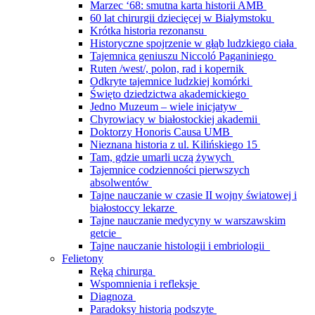
Marzec ‘68: smutna karta historii AMB
60 lat chirurgii dziecięcej w Białymstoku
Krótka historia rezonansu
Historyczne spojrzenie w głąb ludzkiego ciała
Tajemnica geniuszu Niccoló Paganiniego
Ruten /west/, polon, rad i kopernik
Odkryte tajemnice ludzkiej komórki
Święto dziedzictwa akademickiego
Jedno Muzeum – wiele inicjatyw
Chyrowiacy w białostockiej akademii
Doktorzy Honoris Causa UMB
Nieznana historia z ul. Kilińskiego 15
Tam, gdzie umarli uczą żywych
Tajemnice codzienności pierwszych
absolwentów
Tajne nauczanie w czasie II wojny światowej i
białostoccy lekarze
Tajne nauczanie medycyny w warszawskim
getcie
Tajne nauczanie histologii i embriologii
Felietony
Ręką chirurga
Wspomnienia i refleksje
Diagnoza
Paradoksy historią podszyte