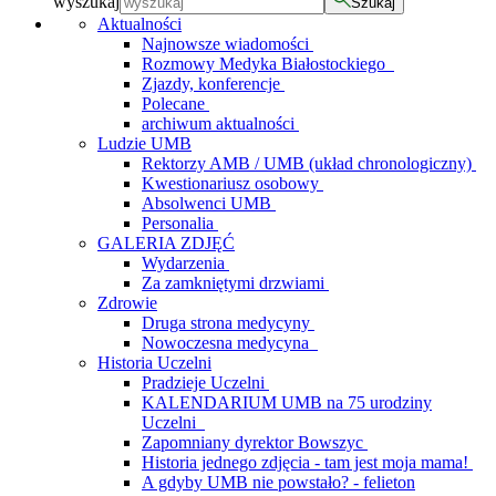
wyszukaj
Szukaj
Aktualności
Najnowsze wiadomości
Rozmowy Medyka Białostockiego
Zjazdy, konferencje
Polecane
archiwum aktualności
Ludzie UMB
Rektorzy AMB / UMB (układ chronologiczny)
Kwestionariusz osobowy
Absolwenci UMB
Personalia
GALERIA ZDJĘĆ
Wydarzenia
Za zamkniętymi drzwiami
Zdrowie
Druga strona medycyny
Nowoczesna medycyna
Historia Uczelni
Pradzieje Uczelni
KALENDARIUM UMB na 75 urodziny
Uczelni
Zapomniany dyrektor Bowszyc
Historia jednego zdjęcia - tam jest moja mama!
A gdyby UMB nie powstało? - felieton