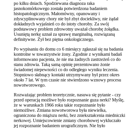
po kilku dniach. Spodziewana diagnoza raka
jasnokomórkowego została potwierdzona badaniem
histopatologicznym. Małomówny, opanowany i
zdyscyplinowany chory nie był zbyt dociekliwy, nie żądał
dokładnych wyjaśnień co do istoty choroby. Za swój
podstawowy problem zdrowotny uważał chorobę żołądka.
Usuniętą nerkę uznał za sprawę marginalną, rozwiązaną
definitywne. Żył bez piętna onkologicznego.
Po wypisaniu do domu co 6 miesięcy zgłaszał się na badania
kontrolne w towarzystwie żony. Zgodnie z wynikami badań
informowano pacjenta, że nie ma żadnych zastrzeżeń co do
stanu zdrowia. Taką samą opinię prezentowano żonie
świadomej niepewności co do odległego wyniku leczenia.
Stopniowo słabnący kontakt utrzymywany był przez okres
około 7 lat. W tym czasie nie stwierdzono wznowy procesu
nowotworowego.
Rozważając problem teoretycznie, nasuwa się pytanie - czy
przed operacją możliwe było rozpoznanie guza nerki? Myślę,
że w warunkach 1966 roku takie rozpoznanie było
niemożliwe. Zmiana nowotworowa była niewielka,
ograniczona do miąższu nerki, bez zniekształcenia miedniczki
nerkowej. Umiejscowienie zmiany chorobowej wykluczało
jej rozpoznanie badaniem urograficznym. Nie było