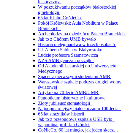
historyczny
W poszukiwaniu początków białostockiej
ginekologii
65 lat Klubu CoNieCo
Pokój Królewski: Aula Nobilium w Pałacu
Branickich
Archeolodzy na dziedzińcu Pałacu Branickich
Jak to z Chórem UMB bywało
Historia pielęgniarstwa w trzech osobach
Ul. Alberta Sabina w Białymstoku
Ludzie profesora Szamatowicza
NZS AMB geneza i początki
Od Akademii Lekarskiej do Uniwersytetu
Medycznego
Spacer z pierwszymi studentami AMB
Warszawskie szpitale podczas drugiej wojny
światowej
Artykuł na 70-lecie AMB/UMB
Panopticum historyczne i kulturowe
Złoty jubileusz stomatologii
Najpopularniejszy białostoczanin 100-lecia
65 lat strażników historii
Jak to z przebudową szpitala USK było -
wspomina prof. Jan Górski
CoNieCo. 60 lat minęło, jak jeden skecz…