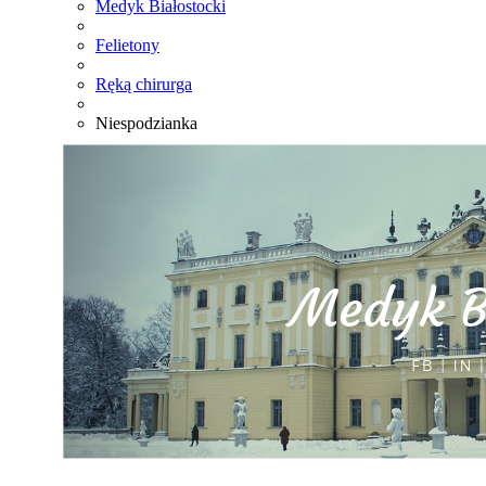
Medyk Białostocki
Felietony
Ręką chirurga
Niespodzianka