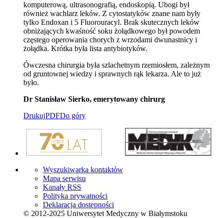
komputerową, ultrasonografią, endoskopią. Ubogi był
również wachlarz leków. Z cytostatyków znane nam były
tylko Endoxan i 5 Fluorouracyl. Brak skutecznych leków
obniżających kwaśność soku żołądkowego był powodem
częstego operowania chorych z wrzodami dwunastnicy i
żołądka. Krótka była lista antybiotyków.
Ówczesna chirurgia była szlachetnym rzemiosłem, zależnym
od gruntownej wiedzy i sprawnych rąk lekarza. Ale to już
było.
Dr Stanisław Sierko, emerytowany chirurg
Drukuj
PDF
Do góry
Wyszukiwarka kontaktów
Mapa serwisu
Kanały RSS
Polityka prywatności
Deklaracja dostępności
© 2012-2025 Uniwersytet Medyczny w Białymstoku