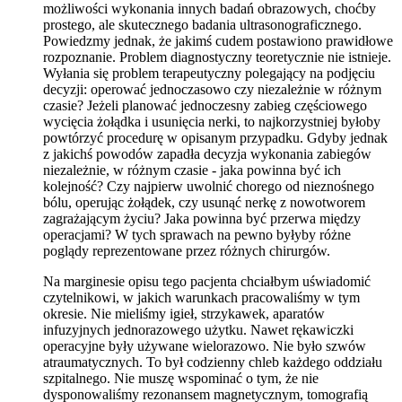
możliwości wykonania innych badań obrazowych, choćby
prostego, ale skutecznego badania ultrasonograficznego.
Powiedzmy jednak, że jakimś cudem postawiono prawidłowe
rozpoznanie. Problem diagnostyczny teoretycznie nie istnieje.
Wyłania się problem terapeutyczny polegający na podjęciu
decyzji: operować jednoczasowo czy niezależnie w różnym
czasie? Jeżeli planować jednoczesny zabieg częściowego
wycięcia żołądka i usunięcia nerki, to najkorzystniej byłoby
powtórzyć procedurę w opisanym przypadku. Gdyby jednak
z jakichś powodów zapadła decyzja wykonania zabiegów
niezależnie, w różnym czasie - jaka powinna być ich
kolejność? Czy najpierw uwolnić chorego od nieznośnego
bólu, operując żołądek, czy usunąć nerkę z nowotworem
zagrażającym życiu? Jaka powinna być przerwa między
operacjami? W tych sprawach na pewno byłyby różne
poglądy reprezentowane przez różnych chirurgów.
Na marginesie opisu tego pacjenta chciałbym uświadomić
czytelnikowi, w jakich warunkach pracowaliśmy w tym
okresie. Nie mieliśmy igieł, strzykawek, aparatów
infuzyjnych jednorazowego użytku. Nawet rękawiczki
operacyjne były używane wielorazowo. Nie było szwów
atraumatycznych. To był codzienny chleb każdego oddziału
szpitalnego. Nie muszę wspominać o tym, że nie
dysponowaliśmy rezonansem magnetycznym, tomografią