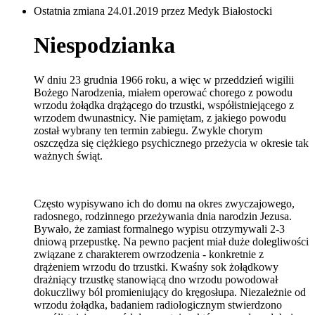
Ostatnia zmiana 24.01.2019 przez Medyk Białostocki
Niespodzianka
W dniu 23 grudnia 1966 roku, a więc w przeddzień wigilii
Bożego Narodzenia, miałem operować chorego z powodu
wrzodu żołądka drążącego do trzustki, współistniejącego z
wrzodem dwunastnicy. Nie pamiętam, z jakiego powodu
został wybrany ten termin zabiegu. Zwykle chorym
oszczędza się ciężkiego psychicznego przeżycia w okresie tak
ważnych świąt.
Często wypisywano ich do domu na okres zwyczajowego,
radosnego, rodzinnego przeżywania dnia narodzin Jezusa.
Bywało, że zamiast formalnego wypisu otrzymywali 2-3
dniową przepustkę. Na pewno pacjent miał duże dolegliwości
związane z charakterem owrzodzenia - konkretnie z
drążeniem wrzodu do trzustki. Kwaśny sok żołądkowy
drażniący trzustkę stanowiącą dno wrzodu powodował
dokuczliwy ból promieniujący do kręgosłupa. Niezależnie od
wrzodu żołądka, badaniem radiologicznym stwierdzono