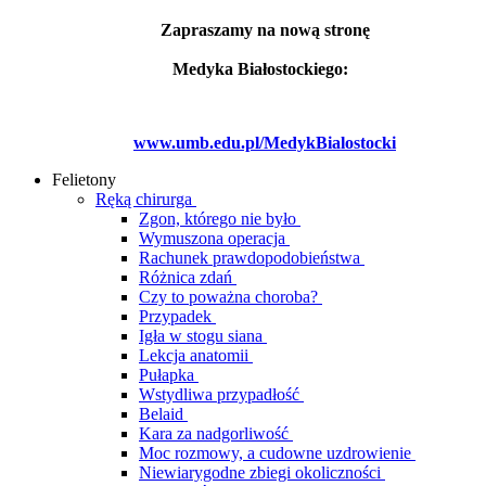
Zapraszamy na nową stronę
Medyka Białostockiego:
www.umb.edu.pl/MedykBialostocki
Felietony
Ręką chirurga
Zgon, którego nie było
Wymuszona operacja
Rachunek prawdopodobieństwa
Różnica zdań
Czy to poważna choroba?
Przypadek
Igła w stogu siana
Lekcja anatomii
Pułapka
Wstydliwa przypadłość
Belaid
Kara za nadgorliwość
Moc rozmowy, a cudowne uzdrowienie
Niewiarygodne zbiegi okoliczności