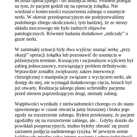
leczenia operacyjnego - do usunięcia nerki. Problem polegał
na tym, że pacjent godził się na operację żołądka. Nie
wiedział o konieczności rozszerzenia zabiegu o usunięcie
nerki. W okresie przedoperacyjnym nie podejrzewaliśmy
podobnego zbiegu okoliczności, tym bardziej, że ze strony
układu moczowego nie było żadnych objawów
patologicznych. Również badania dodatkowe „milczały” o
guzie nerki.
W zaistniałej sytuacji były dwa wyjścia: usunąć nerkę „przy
okazji” operacji żołądka lub pozostawić do usunięcia w
późniejszym terminie. Kuszącym i racjonalnym wyjściem był
zabieg jednoczasowy, rozwiązujący problem definitywnie.
Wprawdzie zostałby zwiększony zakres interwencji
chirurgicznej o manipulacje związane z wycięciem nerki, ale
dostęp do niej, nie wymagał dodatkowego cięcia, brzuch był
już otwarty. Realizacja takiego planu uchroniłby pacjenta
przed stresem poprzedzającym drugi, niemały zabieg.
Wątpliwości wynikały z nieświadomości chorego co do stanu
ujawnionego w czasie otwarcia jamy brzusznej i braku jego
zgody na rozszerzenie zabiegu. Byłem przekonany, że pacjent
zgodziłby się na rozszerzenie zabiegu, ale... Gdyby doszło do
powikłań pooperacyjnych, trudno byłoby obronić się przed
zarzutem podjęcia nadmiernego ryzyka. W pewnym sensie
kolidowały między sobą: interes pacjenta i odpowiedzialność