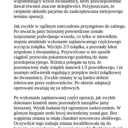
współistniejący wrzód dwunastnicy, który prawdopodobnie
dawał również znaczne dolegliwości. Przypuszczam, że
cierpienie skłoniło pacjenta do zaakceptowania nietypowego
terminu operacji.
Jak zwykle w ogólnym znieczuleniu przystąpiono do zabiegu.
Po otwarciu jamy brzusznej potwierdzone zostało
rozpoznanie podwójnego wrzodu, co tylko w niewielkim
stopniu utrudniało wykonanie zaplanowanego częściowego
wycięcia żołądka. Wycięto 2/3 żołądka, a pozostały kikut
zespolono z dwunastnicą. Przywrócono w ten sposób
ciągłość przewodu pokarmowego podobną do stanu
przedoperacyjnego. Różnica polegała na tym, że
pozostawiony mały żołądek stanowił 1/3 prawidłowego, i że
usunięto odźwiernik regulujący przepływ treści żołądkowej
do dwunastnicy. Zwykle zmiany te są bardzo dobrze
tolerowane przez ozdrowieńców. Po okresie adaptacji
operowani uważają się za zdrowych.
Po wykonaniu zaplanowanej części operacji, jak zwykle
dokonano kontroli stanu pozostałych narządów jamy
brzusznej. Wynik badania był ogromnym zaskoczeniem. W
górnym biegunie nerki lewej stwierdzony został guz. Bez
wątpienia zmiana ta miała charakter nowotworu złośliwego.
Oczywiście tego rodzaju zmiana kwalifikowała się do