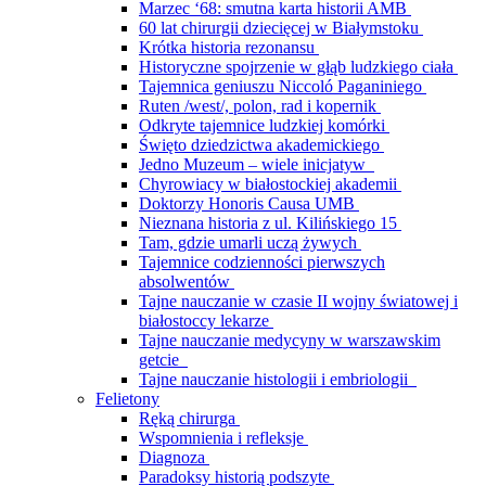
Marzec ‘68: smutna karta historii AMB
60 lat chirurgii dziecięcej w Białymstoku
Krótka historia rezonansu
Historyczne spojrzenie w głąb ludzkiego ciała
Tajemnica geniuszu Niccoló Paganiniego
Ruten /west/, polon, rad i kopernik
Odkryte tajemnice ludzkiej komórki
Święto dziedzictwa akademickiego
Jedno Muzeum – wiele inicjatyw
Chyrowiacy w białostockiej akademii
Doktorzy Honoris Causa UMB
Nieznana historia z ul. Kilińskiego 15
Tam, gdzie umarli uczą żywych
Tajemnice codzienności pierwszych
absolwentów
Tajne nauczanie w czasie II wojny światowej i
białostoccy lekarze
Tajne nauczanie medycyny w warszawskim
getcie
Tajne nauczanie histologii i embriologii
Felietony
Ręką chirurga
Wspomnienia i refleksje
Diagnoza
Paradoksy historią podszyte