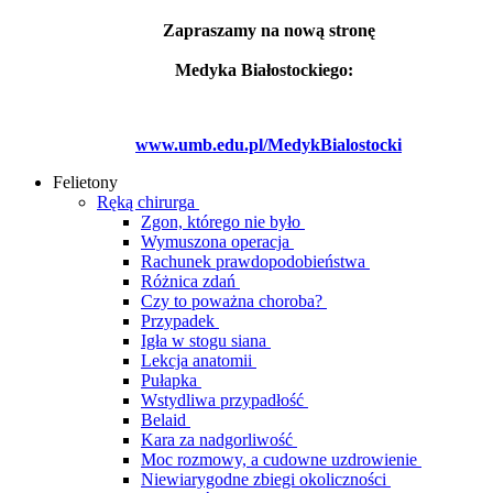
Zapraszamy na nową stronę
Medyka Białostockiego:
www.umb.edu.pl/MedykBialostocki
Felietony
Ręką chirurga
Zgon, którego nie było
Wymuszona operacja
Rachunek prawdopodobieństwa
Różnica zdań
Czy to poważna choroba?
Przypadek
Igła w stogu siana
Lekcja anatomii
Pułapka
Wstydliwa przypadłość
Belaid
Kara za nadgorliwość
Moc rozmowy, a cudowne uzdrowienie
Niewiarygodne zbiegi okoliczności