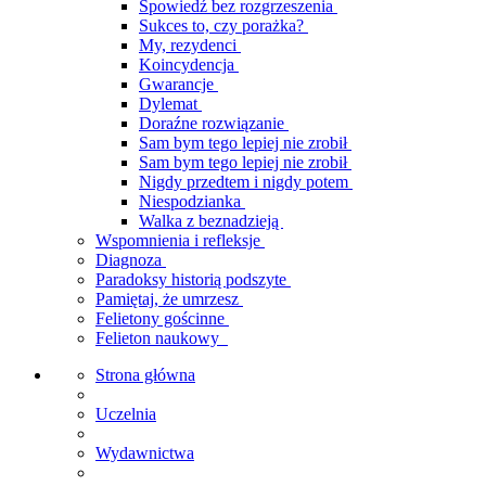
Spowiedź bez rozgrzeszenia
Sukces to, czy porażka?
My, rezydenci
Koincydencja
Gwarancje
Dylemat
Doraźne rozwiązanie
Sam bym tego lepiej nie zrobił
Sam bym tego lepiej nie zrobił
Nigdy przedtem i nigdy potem
Niespodzianka
Walka z beznadzieją
Wspomnienia i refleksje
Diagnoza
Paradoksy historią podszyte
Pamiętaj, że umrzesz
Felietony gościnne
Felieton naukowy
Strona główna
Uczelnia
Wydawnictwa