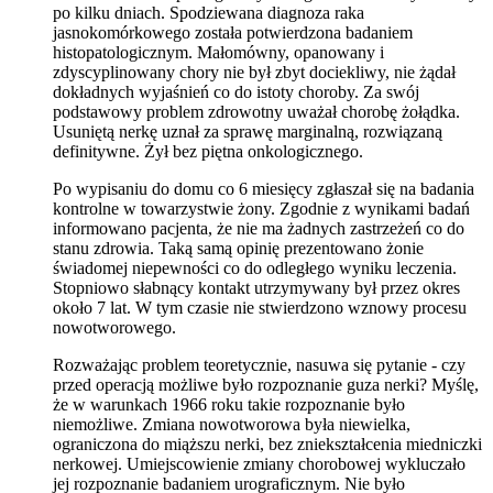
po kilku dniach. Spodziewana diagnoza raka
jasnokomórkowego została potwierdzona badaniem
histopatologicznym. Małomówny, opanowany i
zdyscyplinowany chory nie był zbyt dociekliwy, nie żądał
dokładnych wyjaśnień co do istoty choroby. Za swój
podstawowy problem zdrowotny uważał chorobę żołądka.
Usuniętą nerkę uznał za sprawę marginalną, rozwiązaną
definitywne. Żył bez piętna onkologicznego.
Po wypisaniu do domu co 6 miesięcy zgłaszał się na badania
kontrolne w towarzystwie żony. Zgodnie z wynikami badań
informowano pacjenta, że nie ma żadnych zastrzeżeń co do
stanu zdrowia. Taką samą opinię prezentowano żonie
świadomej niepewności co do odległego wyniku leczenia.
Stopniowo słabnący kontakt utrzymywany był przez okres
około 7 lat. W tym czasie nie stwierdzono wznowy procesu
nowotworowego.
Rozważając problem teoretycznie, nasuwa się pytanie - czy
przed operacją możliwe było rozpoznanie guza nerki? Myślę,
że w warunkach 1966 roku takie rozpoznanie było
niemożliwe. Zmiana nowotworowa była niewielka,
ograniczona do miąższu nerki, bez zniekształcenia miedniczki
nerkowej. Umiejscowienie zmiany chorobowej wykluczało
jej rozpoznanie badaniem urograficznym. Nie było