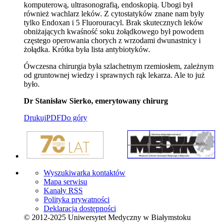
komputerową, ultrasonografią, endoskopią. Ubogi był
również wachlarz leków. Z cytostatyków znane nam były
tylko Endoxan i 5 Fluorouracyl. Brak skutecznych leków
obniżających kwaśność soku żołądkowego był powodem
częstego operowania chorych z wrzodami dwunastnicy i
żołądka. Krótka była lista antybiotyków.
Ówczesna chirurgia była szlachetnym rzemiosłem, zależnym
od gruntownej wiedzy i sprawnych rąk lekarza. Ale to już
było.
Dr Stanisław Sierko, emerytowany chirurg
Drukuj
PDF
Do góry
Wyszukiwarka kontaktów
Mapa serwisu
Kanały RSS
Polityka prywatności
Deklaracja dostępności
© 2012-2025 Uniwersytet Medyczny w Białymstoku