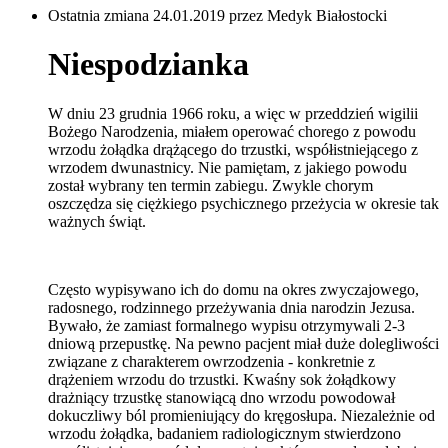
Ostatnia zmiana 24.01.2019 przez Medyk Białostocki
Niespodzianka
W dniu 23 grudnia 1966 roku, a więc w przeddzień wigilii
Bożego Narodzenia, miałem operować chorego z powodu
wrzodu żołądka drążącego do trzustki, współistniejącego z
wrzodem dwunastnicy. Nie pamiętam, z jakiego powodu
został wybrany ten termin zabiegu. Zwykle chorym
oszczędza się ciężkiego psychicznego przeżycia w okresie tak
ważnych świąt.
Często wypisywano ich do domu na okres zwyczajowego,
radosnego, rodzinnego przeżywania dnia narodzin Jezusa.
Bywało, że zamiast formalnego wypisu otrzymywali 2-3
dniową przepustkę. Na pewno pacjent miał duże dolegliwości
związane z charakterem owrzodzenia - konkretnie z
drążeniem wrzodu do trzustki. Kwaśny sok żołądkowy
drażniący trzustkę stanowiącą dno wrzodu powodował
dokuczliwy ból promieniujący do kręgosłupa. Niezależnie od
wrzodu żołądka, badaniem radiologicznym stwierdzono