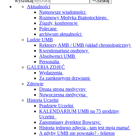
wyszukaj
Szukaj
Aktualności
Najnowsze wiadomości
Rozmowy Medyka Białostockiego
Zjazdy, konferencje
Polecane
archiwum aktualności
Ludzie UMB
Rektorzy AMB / UMB (układ chronologiczny)
Kwestionariusz osobowy
Absolwenci UMB
Personalia
GALERIA ZDJĘĆ
Wydarzenia
Za zamkniętymi drzwiami
Zdrowie
Druga strona medycyny
Nowoczesna medycyna
Historia Uczelni
Pradzieje Uczelni
KALENDARIUM UMB na 75 urodziny
Uczelni
Zapomniany dyrektor Bowszyc
Historia jednego zdjęcia - tam jest moja mama!
A gdyby UMB nie powstało? - felieton