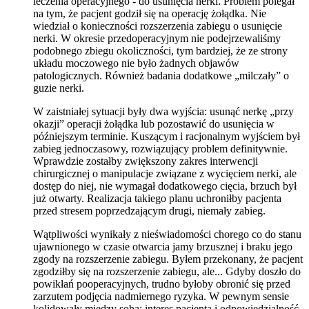
leczenia operacyjnego - do usunięcia nerki. Problem polegał
na tym, że pacjent godził się na operację żołądka. Nie
wiedział o konieczności rozszerzenia zabiegu o usunięcie
nerki. W okresie przedoperacyjnym nie podejrzewaliśmy
podobnego zbiegu okoliczności, tym bardziej, że ze strony
układu moczowego nie było żadnych objawów
patologicznych. Również badania dodatkowe „milczały” o
guzie nerki.
W zaistniałej sytuacji były dwa wyjścia: usunąć nerkę „przy
okazji” operacji żołądka lub pozostawić do usunięcia w
późniejszym terminie. Kuszącym i racjonalnym wyjściem był
zabieg jednoczasowy, rozwiązujący problem definitywnie.
Wprawdzie zostałby zwiększony zakres interwencji
chirurgicznej o manipulacje związane z wycięciem nerki, ale
dostęp do niej, nie wymagał dodatkowego cięcia, brzuch był
już otwarty. Realizacja takiego planu uchroniłby pacjenta
przed stresem poprzedzającym drugi, niemały zabieg.
Wątpliwości wynikały z nieświadomości chorego co do stanu
ujawnionego w czasie otwarcia jamy brzusznej i braku jego
zgody na rozszerzenie zabiegu. Byłem przekonany, że pacjent
zgodziłby się na rozszerzenie zabiegu, ale... Gdyby doszło do
powikłań pooperacyjnych, trudno byłoby obronić się przed
zarzutem podjęcia nadmiernego ryzyka. W pewnym sensie
kolidowały między sobą: interes pacjenta i odpowiedzialność