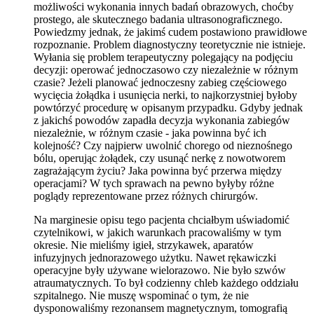
możliwości wykonania innych badań obrazowych, choćby
prostego, ale skutecznego badania ultrasonograficznego.
Powiedzmy jednak, że jakimś cudem postawiono prawidłowe
rozpoznanie. Problem diagnostyczny teoretycznie nie istnieje.
Wyłania się problem terapeutyczny polegający na podjęciu
decyzji: operować jednoczasowo czy niezależnie w różnym
czasie? Jeżeli planować jednoczesny zabieg częściowego
wycięcia żołądka i usunięcia nerki, to najkorzystniej byłoby
powtórzyć procedurę w opisanym przypadku. Gdyby jednak
z jakichś powodów zapadła decyzja wykonania zabiegów
niezależnie, w różnym czasie - jaka powinna być ich
kolejność? Czy najpierw uwolnić chorego od nieznośnego
bólu, operując żołądek, czy usunąć nerkę z nowotworem
zagrażającym życiu? Jaka powinna być przerwa między
operacjami? W tych sprawach na pewno byłyby różne
poglądy reprezentowane przez różnych chirurgów.
Na marginesie opisu tego pacjenta chciałbym uświadomić
czytelnikowi, w jakich warunkach pracowaliśmy w tym
okresie. Nie mieliśmy igieł, strzykawek, aparatów
infuzyjnych jednorazowego użytku. Nawet rękawiczki
operacyjne były używane wielorazowo. Nie było szwów
atraumatycznych. To był codzienny chleb każdego oddziału
szpitalnego. Nie muszę wspominać o tym, że nie
dysponowaliśmy rezonansem magnetycznym, tomografią