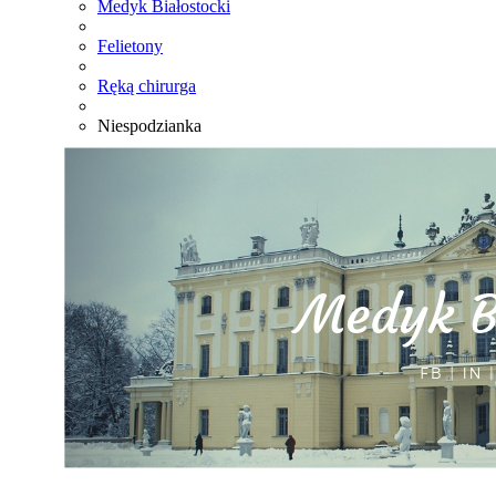
Medyk Białostocki
Felietony
Ręką chirurga
Niespodzianka