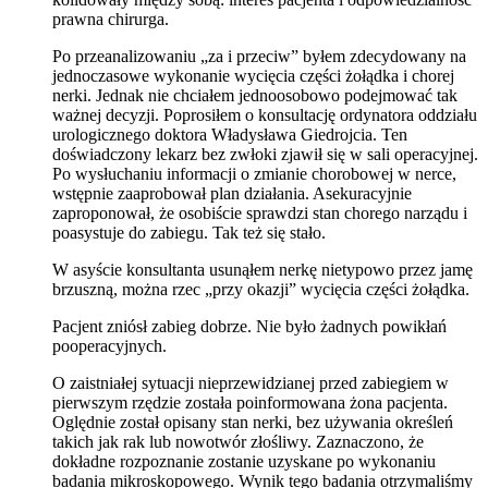
prawna chirurga.
Po przeanalizowaniu „za i przeciw” byłem zdecydowany na
jednoczasowe wykonanie wycięcia części żołądka i chorej
nerki. Jednak nie chciałem jednoosobowo podejmować tak
ważnej decyzji. Poprosiłem o konsultację ordynatora oddziału
urologicznego doktora Władysława Giedrojcia. Ten
doświadczony lekarz bez zwłoki zjawił się w sali operacyjnej.
Po wysłuchaniu informacji o zmianie chorobowej w nerce,
wstępnie zaaprobował plan działania. Asekuracyjnie
zaproponował, że osobiście sprawdzi stan chorego narządu i
poasystuje do zabiegu. Tak też się stało.
W asyście konsultanta usunąłem nerkę nietypowo przez jamę
brzuszną, można rzec „przy okazji” wycięcia części żołądka.
Pacjent zniósł zabieg dobrze. Nie było żadnych powikłań
pooperacyjnych.
O zaistniałej sytuacji nieprzewidzianej przed zabiegiem w
pierwszym rzędzie została poinformowana żona pacjenta.
Oględnie został opisany stan nerki, bez używania określeń
takich jak rak lub nowotwór złośliwy. Zaznaczono, że
dokładne rozpoznanie zostanie uzyskane po wykonaniu
badania mikroskopowego. Wynik tego badania otrzymaliśmy