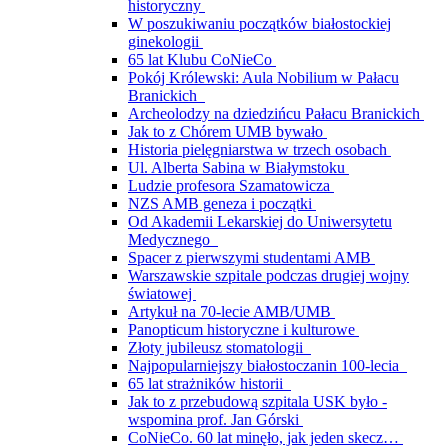
historyczny
W poszukiwaniu początków białostockiej
ginekologii
65 lat Klubu CoNieCo
Pokój Królewski: Aula Nobilium w Pałacu
Branickich
Archeolodzy na dziedzińcu Pałacu Branickich
Jak to z Chórem UMB bywało
Historia pielęgniarstwa w trzech osobach
Ul. Alberta Sabina w Białymstoku
Ludzie profesora Szamatowicza
NZS AMB geneza i początki
Od Akademii Lekarskiej do Uniwersytetu
Medycznego
Spacer z pierwszymi studentami AMB
Warszawskie szpitale podczas drugiej wojny
światowej
Artykuł na 70-lecie AMB/UMB
Panopticum historyczne i kulturowe
Złoty jubileusz stomatologii
Najpopularniejszy białostoczanin 100-lecia
65 lat strażników historii
Jak to z przebudową szpitala USK było -
wspomina prof. Jan Górski
CoNieCo. 60 lat minęło, jak jeden skecz…