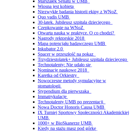
Marszałek Senatu w UMB
Wiosna jest kobietą
Niezwykłe badania historii ekipy z WNoZ
Quo vadis UMB
30-latek. Jubileusz szpitala dziecięcego
Czepkowanie na WNoZ
Otwarta nauka w praktyce. O co chodzi?
Nagrody rektorskie 2018
Mapa potencjału badawczego UMB
Inkubator 2.0
Spacer w przeszłość na pokaz
Trzydziestolatek+ Jubileusz szpitala dziecięcego
Technotalenty: Nie udało się
Nominacje naukowe 2018
Karetka od Orkiestry
Nowoczesne metody symulacyjne w
stomatologii
Stypendium dla pierwszaka
Immatrykulacje
Technotalenty UMB po prezentacji
Nowa Doctor Honoris Causa UMB
IX Turniej Sportowy Społeczności Akademickiej
UMB
1000+ w BioSkanerze UMB
Kiedy na stażu masz pod górkę