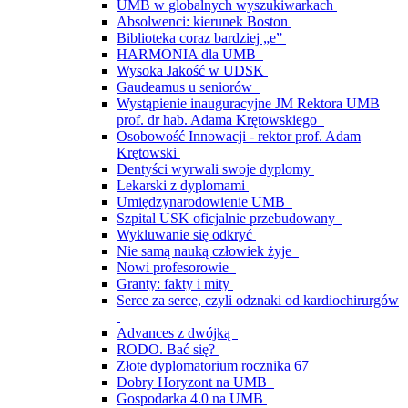
UMB w globalnych wyszukiwarkach
Absolwenci: kierunek Boston
Biblioteka coraz bardziej „e”
HARMONIA dla UMB
Wysoka Jakość w UDSK
Gaudeamus u seniorów
Wystąpienie inauguracyjne JM Rektora UMB
prof. dr hab. Adama Krętowskiego
Osobowość Innowacji - rektor prof. Adam
Krętowski
Dentyści wyrwali swoje dyplomy
Lekarski z dyplomami
Umiędzynarodowienie UMB
Szpital USK oficjalnie przebudowany
Wykluwanie się odkryć
Nie samą nauką człowiek żyje
Nowi profesorowie
Granty: fakty i mity
Serce za serce, czyli odznaki od kardiochirurgów
Advances z dwójką
RODO. Bać się?
Złote dyplomatorium rocznika 67
Dobry Horyzont na UMB
Gospodarka 4.0 na UMB