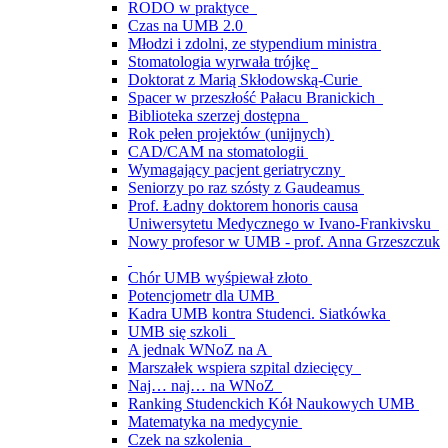
RODO w praktyce
Czas na UMB 2.0
Młodzi i zdolni, ze stypendium ministra
Stomatologia wyrwała trójkę
Doktorat z Marią Skłodowską-Curie
Spacer w przeszłość Pałacu Branickich
Biblioteka szerzej dostępna
Rok pełen projektów (unijnych)
CAD/CAM na stomatologii
Wymagający pacjent geriatryczny
Seniorzy po raz szósty z Gaudeamus
Prof. Ładny doktorem honoris causa
Uniwersytetu Medycznego w Ivano-Frankivsku
Nowy profesor w UMB - prof. Anna Grzeszczuk
Chór UMB wyśpiewał złoto
Potencjometr dla UMB
Kadra UMB kontra Studenci. Siatkówka
UMB się szkoli
A jednak WNoZ na A
Marszałek wspiera szpital dziecięcy
Naj… naj… na WNoZ
Ranking Studenckich Kół Naukowych UMB
Matematyka na medycynie
Czek na szkolenia