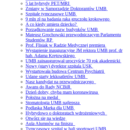
5 lat hybrydy PET/MRI
Zmiany w Samorządzie Doktorantów UMB
Szpitale tymczasowe UMB
9 mln zł na badania raka gruczołu krokowego
A co kiedy umiera dziecko?
Porządkowanie nazw budynków UMB
Mateusz Grochowski przewodniczącym Parlamentu
Studentów RP
Prof. Flisiak w Radzie Medycznej premiera
Wystąpienie inauguracyjne JM rektora UMB prof. dr
hab. Adama Krętowskiego
UMB zainaugurował uroczyście 70 rok akademicki
Nowy (stary) dyrektor szpitala USK
Wystartowała budowa Centrum Psychiatrii
Udane starty lekkoatletów UMB
Nasz kandydat na przewodniczącego
Awans do Rady NCBiR
Dzień dobry, chyba mam koronawirusa
Położna na medal
Stomatologia UMB najlepsza
Podlaska Marka dla UMB
Hybrydowo o doktoratach wdrożeniowych
Otwórz się na wiedzę
Aula Alumnów na finiszu
Tymczasowy szpital w hali sportowej UMB