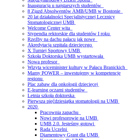
Inauguracja u najstarszych studentów
8 Zjazd Absolwentów AMB/UMB w Bostonie
20 lat działalności Specjalistycznej Lecznicy
Stomatologicznej UMB
Welcome Center wita
Stypendia rektorskie dla studentów I roku
Rzeźby na dachu pałacu jak nowe
Akredytacja szpitala dziecięcego
X Turniej Sportowy UMB
Szkoła Doktorska UMB wystartowała
Nowa profesor
Wizyta wiceminister kultury w Pałacu Branickich
Mamy POWER – inwestujemy w kompetencje
regionu
Plac zabaw dla onkologii dziecięcej
E-learning oczami studentów
Letnia szkoła doktorska
Pierwsza pięćdziesiątka stomatologii na UMB
2020
Pracownia zapachu
Nowi profesorowie na UMB
UMB 2.0. Jesteśmy gotowi
Rada Uczelni
Diamentowy Grant dla UMB