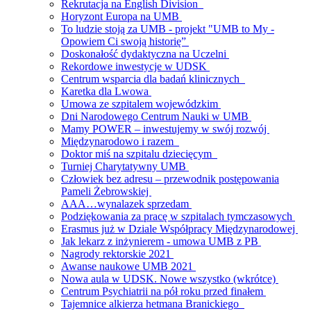
Rekrutacja na English Division
Horyzont Europa na UMB
To ludzie stoją za UMB - projekt "UMB to My -
Opowiem Ci swoją historię”
Doskonałość dydaktyczna na Uczelni
Rekordowe inwestycje w UDSK
Centrum wsparcia dla badań klinicznych
Karetka dla Lwowa
Umowa ze szpitalem wojewódzkim
Dni Narodowego Centrum Nauki w UMB
Mamy POWER – inwestujemy w swój rozwój
Międzynarodowo i razem
Doktor miś na szpitalu dziecięcym
Turniej Charytatywny UMB
Człowiek bez adresu – przewodnik postępowania
Pameli Żebrowskiej
AAA…wynalazek sprzedam
Podziękowania za pracę w szpitalach tymczasowych
Erasmus już w Dziale Współpracy Międzynarodowej
Jak lekarz z inżynierem - umowa UMB z PB
Nagrody rektorskie 2021
Awanse naukowe UMB 2021
Nowa aula w UDSK. Nowe wszystko (wkrótce)
Centrum Psychiatrii na pół roku przed finałem
Tajemnice alkierza hetmana Branickiego