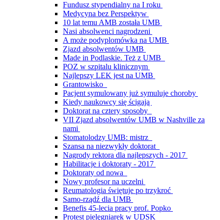
Fundusz stypendialny na I roku
Medycyna bez Perspektyw
10 lat temu AMB została UMB
Nasi absolwenci nagrodzeni
A może podyplomówka na UMB
Zjazd absolwentów UMB
Made in Podlaskie. Też z UMB
POZ w szpitalu klinicznym
Najlepszy LEK jest na UMB
Grantowisko
Pacjent symulowany już symuluje choroby
Kiedy naukowcy się ścigają
Doktorat na cztery sposoby
VII Zjazd absolwentów UMB w Nashville za
nami
Stomatolodzy UMB: mistrz
Szansa na niezwykły doktorat
Nagrody rektora dla najlepszych - 2017
Habilitacje i doktoraty - 2017
Doktoraty od nowa
Nowy profesor na uczelni
Reumatologia świętuje po trzykroć
Samo-rządź dla UMB
Benefis 45-lecia pracy prof. Popko
Protest pielęgniarek w UDSK