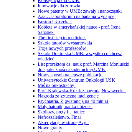
Konstytucja dla UMB
Innowacje dla zdrowia
Nowe patenty w UMB: zawały i nanocząstki
Aaa… laboratorium na badania wynajmę
Boston już czeka
Kobieta w amerykańskiej nauce - prof. Irena
Sarosiek
The first step to medicine
Szkoła tutorów wystartowała
Troje nowych profesorów
Szkoła Doktorska UMB: wszystko co chcesz
wiedzieć
List prorektora ds. nauk prof. Marcina Moniuszki
do społeczności akademickiej UMB
Nowy sposób na lepsze publikacje
Uniwersyteckie Centrum Onkologii USK
Miś na onkostrachy
Prof. Krajewska-Kułak z nagrodą Newsweeka
Nagroda za sztuczną inteligencję
Psychiatria. Z gwarancją na 40 mln zł
Mały batonik, nauka i biznes
Skoliozy, pręty i… taniec
Nefroszaleństwo. Finał
Akredytacje w stronę Azji
Nowe granty