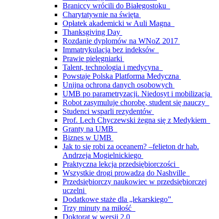
Braniccy wrócili do Białegostoku
Charytatywnie na święta
Opłatek akademicki w Auli Magna
Thanksgiving Day
Rozdanie dyplomów na WNoZ 2017
Immatrykulacja bez indeksów
Prawie pielęgniarki
Talent, technologia i medycyna
Powstaje Polska Platforma Medyczna
Unijna ochrona danych osobowych
UMB po parametryzacji. Niedosyt i mobilizacja
Robot zasymuluje chorobę, student się nauczy
Studenci wsparli rezydentów
Prof. Lech Chyczewski żegna się z Medykiem
Granty na UMB
Biznes w UMB
Jak to się robi za oceanem? –felieton dr hab.
Andrzeja Mogielnickiego
Praktyczna lekcja przedsiębiorczości
Wszystkie drogi prowadzą do Nashville
Przedsiębiorczy naukowiec w przedsiębiorczej
uczelni
Dodatkowe staże dla „lekarskiego”
Trzy minuty na miłość
Doktorat w wersji 2.0