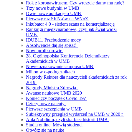
Rok z koronawirusem. Czy wreszcie damy mu radę?
Trzy nowe budynki w UMB
Dwie nowe aplikacje o UMB
Pierwszy raz SKN-ów na WNoZ
Inkubator 4.0 - siedem szans na komercjalizację
Rankingi międzynarodowe, czyli jak świat widzi
UMB
IDUB11. Przebudzenie mocy
Absolwencie daj się spisać
Nowi profesorowie
28. Ogólnopolska Konferencja Dziennikarzy
Akademickich w UMB
Nowe oznakowanie campusu UMB
Milion w e-podręcznikach
Nagrody Rektora dla nauczycieli akademickich za rok
2019
Nagrody Ministra Zdrowia
Awanse naukowe UMB 2020
Koniec czy początek Covid-19?
Cztery nowe patenty
Pierwsze szczepienia w UMB
Subiektywny przegląd wydarzeń na UMB w 2020 r
Aula Nobilium, czyli skarbiec historii UMB
Studia online. Mówią studenci
Otwórz się na naukę