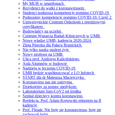
My MUB w smartfonach
Rezydenci do walki z koronawirusem
Studenci podnoszą kompetencje pomimo COVID-19
Podnosimy kompetencje pomimo COVID-19. Część 2
Uniwersyteckie Centrum Onkologii z prestiżowym
certyfikatem
Budowlańcy na uczelni
Centrum Wsparcia Badań Klinicznych w UMB
Nowe władze UMB, kadencja 2020-2024
Złota Pinezka dla Pałacu Branickich
Nie tylko nauką student żyje
Nowy profesor na UMB
Ulica prof. Andrzeja Kalicińskiego
Aula Alumnów w budowie
Nadzieja w leczeniu COVID-19
UMB będzie współpracować z LO Infotech
START dla dr Mateusza Maciejczyka
Koronawirus nas nie zatrzyma
Dziękujemy za pomoc medykom
Laboratorium Sars-CoV2 od środka
Szpital dziecięcy kontra koronawirus
Reelekcja. Prof. Adam Krętowski rektorem na II
kadencję
Prof. Flisiak: Nie boję się koronawirusa, boję się
zachowań ludzi