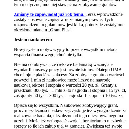
tym medyczne, mocniej stawiać na zdobywanie grantów.
Zmiany te zapowiadał już rok temu
.
Teraz wprowadzone
zostały stosowane zapisy w uczelnianym prawie. Tych
rozporządzeń i regulaminów jest kilka, potocznie zostały one
określone mianem „Grant Plus”.
Jestem naukowcem
Nowy system motywacyjny to przede wszystkim metoda
wsparcia finansowego, choć nie tylko.
Nie ma co ukrywać, że ciekawe badania są ważne, ale
wymiar finansowy pracy jest równie istotny. Dlatego UMB
chce hojnie płacić za sukcesy. Za zdobycie grantu o wartości
powyżej 1 mln zł naukowiec może liczyć na nagrodę
naukową rektora I stopnia o wartości 20 tys. zł. Granty z
przedziału 300 tys. - 1 mln zł to nagroda II stopnia i 15 tys. zł,
zaś granty 50 tys. - 300 tys. - nagroda III stopnia i 10 tys. zł.
Opłaca się to wszystkim. Naukowiec zdobywający grant,
prócz niezależności badawczej, zyskuje też wynagrodzenie za
realizowane badania, niezależne od tego otrzymywanego na
uczelni. Może też wzbogacić swoje laboratorium o niezbędne
sprzęty (o ile ich zakup ujął w grancie). Zwiększa też swoje