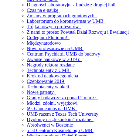
Diagności laboratoryjni - Ludzie z drugiej linii
Czas na e-naukę
Zmiany w programach grantowych
Laboratorium do koronawirusa w UMB
Trójka nowych profesorów
Z nami to proste: Powstał Dział Rozwoju i Ewaluacji
Collegium Floridum!
Międzynarodowo
Nowi profesorowie na UMB
Centrum Psychiatrii UMB do budowy
Awanse naukowe w 2019 r.
Nagrody rektora rozdane
Technotalenty z UMB
Krok od naukowego nieba
Czepkowanie 2019
Technotalenty w akcji
Nowe patenty
Granty badawcze za ponad 2 mln zł
Młodzi, zdolni, wyjątkowi
69. Gaudeamus na UMB
UMB razem z Texas Tech University
Dyplomy na „lekarskim” rozdane
Absolwenci w Bostonie
5 lat Centrum Kosmetologii UMB
Międzynarodowy Dzień Sportu