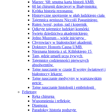
Marzec ‘68: smutna karta historii AMB
60 lat chirurgii dziecięcej w Białymstoku
Krótka historia rezonansu
Historyczne spojrzenie w głąb ludzkiego ciała
Tajemnica geniuszu Niccoló Paganiniego
Ruten /west/, polon, rad i kopernik
Odkryte tajemnice ludzkiej komórki
Święto dziedzictwa akademickiego
Jedno Muzeum – wiele inicjatyw
Chyrowiacy w białostockiej akademii
Doktorzy Honoris Causa UMB
Nieznana historia z ul. Kilińskiego 15
Tam, gdzie umarli uczą żywych
Tajemnice codzienności pierwszych
absolwentów
Tajne nauczanie w czasie II wojny światowej i
białostoccy lekarze
Tajne nauczanie medycyny w warszawskim
getcie
Tajne nauczanie histologii i embriologii
Felietony
Ręką chirurga
Wspomnienia i refleksje
Diagnoza
Paradoksy historią podszyte