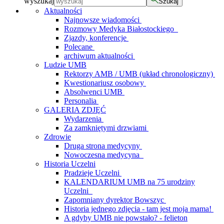
wyszukaj
Szukaj
Aktualności
Najnowsze wiadomości
Rozmowy Medyka Białostockiego
Zjazdy, konferencje
Polecane
archiwum aktualności
Ludzie UMB
Rektorzy AMB / UMB (układ chronologiczny)
Kwestionariusz osobowy
Absolwenci UMB
Personalia
GALERIA ZDJĘĆ
Wydarzenia
Za zamkniętymi drzwiami
Zdrowie
Druga strona medycyny
Nowoczesna medycyna
Historia Uczelni
Pradzieje Uczelni
KALENDARIUM UMB na 75 urodziny
Uczelni
Zapomniany dyrektor Bowszyc
Historia jednego zdjęcia - tam jest moja mama!
A gdyby UMB nie powstało? - felieton