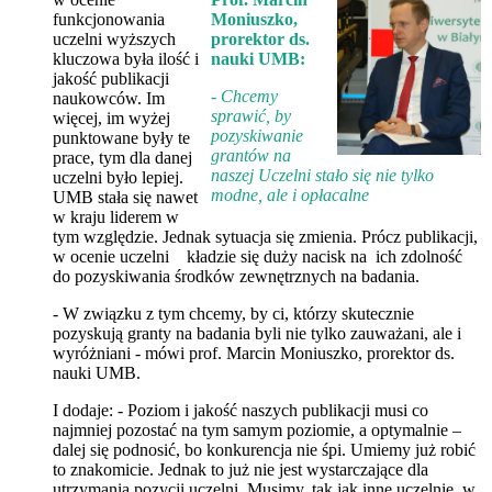
funkcjonowania
Moniuszko,
uczelni wyższych
prorektor ds.
kluczowa była ilość i
nauki UMB:
jakość publikacji
- Chcemy
naukowców. Im
sprawić, by
więcej, im wyżej
pozyskiwanie
punktowane były te
grantów na
prace, tym dla danej
naszej Uczelni stało się nie tylko
uczelni było lepiej.
modne, ale i opłacalne
UMB stała się nawet
w kraju liderem w
tym względzie. Jednak sytuacja się zmienia. Prócz publikacji,
w ocenie uczelni kładzie się duży nacisk na ich zdolność
do pozyskiwania środków zewnętrznych na badania.
- W związku z tym chcemy, by ci, którzy skutecznie
pozyskują granty na badania byli nie tylko zauważani, ale i
wyróżniani - mówi prof. Marcin Moniuszko, prorektor ds.
nauki UMB.
I dodaje: - Poziom i jakość naszych publikacji musi co
najmniej pozostać na tym samym poziomie, a optymalnie –
dalej się podnosić, bo konkurencja nie śpi. Umiemy już robić
to znakomicie. Jednak to już nie jest wystarczające dla
utrzymania pozycji uczelni. Musimy, tak jak inne uczelnie, w