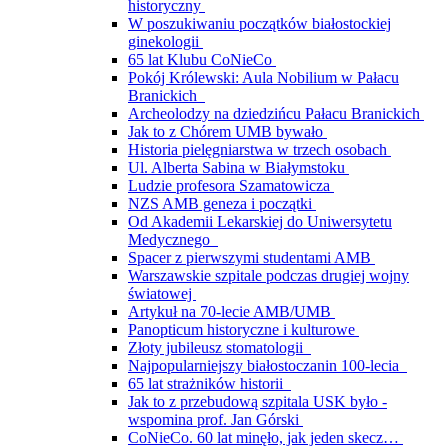
historyczny
W poszukiwaniu początków białostockiej
ginekologii
65 lat Klubu CoNieCo
Pokój Królewski: Aula Nobilium w Pałacu
Branickich
Archeolodzy na dziedzińcu Pałacu Branickich
Jak to z Chórem UMB bywało
Historia pielęgniarstwa w trzech osobach
Ul. Alberta Sabina w Białymstoku
Ludzie profesora Szamatowicza
NZS AMB geneza i początki
Od Akademii Lekarskiej do Uniwersytetu
Medycznego
Spacer z pierwszymi studentami AMB
Warszawskie szpitale podczas drugiej wojny
światowej
Artykuł na 70-lecie AMB/UMB
Panopticum historyczne i kulturowe
Złoty jubileusz stomatologii
Najpopularniejszy białostoczanin 100-lecia
65 lat strażników historii
Jak to z przebudową szpitala USK było -
wspomina prof. Jan Górski
CoNieCo. 60 lat minęło, jak jeden skecz…