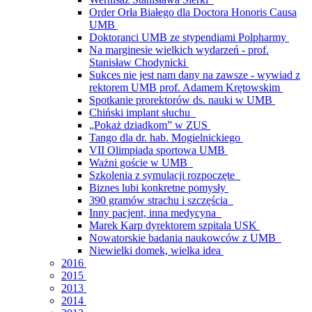
Order Orła Białego dla Doctora Honoris Causa
UMB
Doktoranci UMB ze stypendiami Polpharmy
Na marginesie wielkich wydarzeń - prof.
Stanisław Chodynicki
Sukces nie jest nam dany na zawsze - wywiad z
rektorem UMB prof. Adamem Krętowskim
Spotkanie prorektorów ds. nauki w UMB
Chiński implant słuchu
„Pokaż dziadkom” w ZUS
Tango dla dr. hab. Mogielnickiego
VII Olimpiada sportowa UMB
Ważni goście w UMB
Szkolenia z symulacji rozpoczęte
Biznes lubi konkretne pomysły
390 gramów strachu i szczęścia
Inny pacjent, inna medycyna
Marek Karp dyrektorem szpitala USK
Nowatorskie badania naukowców z UMB
Niewielki domek, wielka idea
2016
2015
2013
2014