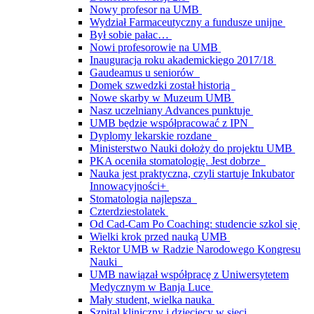
Nowy profesor na UMB
Wydział Farmaceutyczny a fundusze unijne
Był sobie pałac…
Nowi profesorowie na UMB
Inauguracja roku akademickiego 2017/18
Gaudeamus u seniorów
Domek szwedzki został historią
Nowe skarby w Muzeum UMB
Nasz uczelniany Advances punktuje
UMB będzie współpracować z IPN
Dyplomy lekarskie rozdane
Ministerstwo Nauki dołoży do projektu UMB
PKA oceniła stomatologię. Jest dobrze
Nauka jest praktyczna, czyli startuje Inkubator
Innowacyjności+
Stomatologia najlepsza
Czterdziestolatek
Od Cad-Cam Po Coaching: studencie szkol się
Wielki krok przed nauką UMB
Rektor UMB w Radzie Narodowego Kongresu
Nauki
UMB nawiązał współpracę z Uniwersytetem
Medycznym w Banja Luce
Mały student, wielka nauka
Szpital kliniczny i dziecięcy w sieci