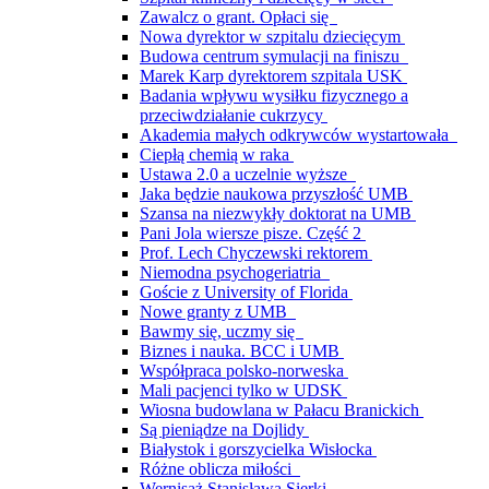
Zawalcz o grant. Opłaci się
Nowa dyrektor w szpitalu dziecięcym
Budowa centrum symulacji na finiszu
Marek Karp dyrektorem szpitala USK
Badania wpływu wysiłku fizycznego a
przeciwdziałanie cukrzycy
Akademia małych odkrywców wystartowała
Ciepłą chemią w raka
Ustawa 2.0 a uczelnie wyższe
Jaka będzie naukowa przyszłość UMB
Szansa na niezwykły doktorat na UMB
Pani Jola wiersze pisze. Część 2
Prof. Lech Chyczewski rektorem
Niemodna psychogeriatria
Goście z University of Florida
Nowe granty z UMB
Bawmy się, uczmy się
Biznes i nauka. BCC i UMB
Współpraca polsko-norweska
Mali pacjenci tylko w UDSK
Wiosna budowlana w Pałacu Branickich
Są pieniądze na Dojlidy
Białystok i gorszycielka Wisłocka
Różne oblicza miłości
Wernisaż Stanisława Sierki