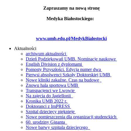
Zapraszamy na nową stronę
Medyka Białostockiego:
www.umb.edu.pl/MedykBialostocki
Aktualności
archiwum aktualności
Dzień Podziękowań UMB. Nominacje naukowe
English Division z dyplomami
Pomosty Przyszłości. Edycja numer dwa
Pierwsi absolwenci Szkoły Doktorskiej UMB
Nowe kliniki zakaźne. Czas na budowę
Znowu hala sportowa UMB
Transpacjenci we Lwowie
Na zajęcia do Jagiellonii
Kronika UMB 2022 r.
Doktoranci z ImPRESS
Szpital dziecięcy pięknieje
Nowe pomieszczenia dla organizacji studenckich
60. urodziny Giganta
Nowe barwy szpitala dziecięcego