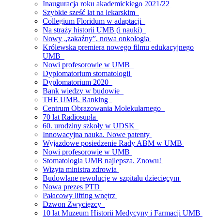
Inauguracja roku akademickiego 2021/22
Szybkie sześć lat na lekarskim
Collegium Floridum w adaptacji
Na straży historii UMB (i nauki)
Nowy „zakaźny”, nowa onkologia
Królewska premiera nowego filmu edukacyjnego
UMB
Nowi profesorowie w UMB
Dyplomatorium stomatologii
Dyplomatorium 2020
Bank wiedzy w budowie
THE UMB. Ranking
Centrum Obrazowania Molekularnego
70 lat Radiosupła
60. urodziny szkoły w UDSK
Innowacyjna nauka. Nowe patenty
Wyjazdowe posiedzenie Rady ABM w UMB
Nowi profesorowie w UMB
Stomatologia UMB najlepsza. Znowu!
Wizyta ministra zdrowia
Budowlane rewolucje w szpitalu dziecięcym
Nowa prezes PTD
Pałacowy lifting wnętrz
Dzwon Zwycięzcy
10 lat Muzeum Historii Medycyny i Farmacji UMB