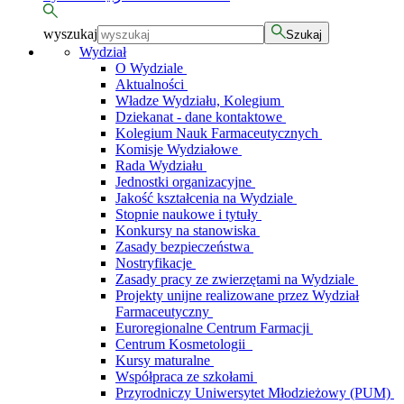
wyszukaj
Szukaj
Wydział
O Wydziale
Aktualności
Władze Wydziału, Kolegium
Dziekanat - dane kontaktowe
Kolegium Nauk Farmaceutycznych
Komisje Wydziałowe
Rada Wydziału
Jednostki organizacyjne
Jakość kształcenia na Wydziale
Stopnie naukowe i tytuły
Konkursy na stanowiska
Zasady bezpieczeństwa
Nostryfikacje
Zasady pracy ze zwierzętami na Wydziale
Projekty unijne realizowane przez Wydział
Farmaceutyczny
Euroregionalne Centrum Farmacji
Centrum Kosmetologii
Kursy maturalne
Współpraca ze szkołami
Przyrodniczy Uniwersytet Młodzieżowy (PUM)