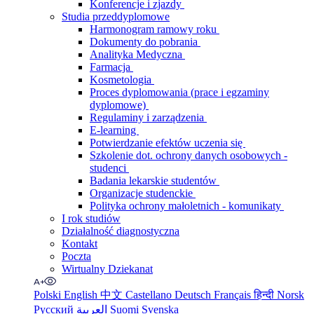
Konferencje i zjazdy
Studia przeddyplomowe
Harmonogram ramowy roku
Dokumenty do pobrania
Analityka Medyczna
Farmacja
Kosmetologia
Proces dyplomowania (prace i egzaminy
dyplomowe)
Regulaminy i zarządzenia
E-learning
Potwierdzanie efektów uczenia się
Szkolenie dot. ochrony danych osobowych -
studenci
Badania lekarskie studentów
Organizacje studenckie
Polityka ochrony małoletnich - komunikaty
I rok studiów
Działalność diagnostyczna
Kontakt
Poczta
Wirtualny Dziekanat
Polski
English
中文
Castellano
Deutsch
Français
हिन्दी
Norsk
Русский
العربية
Suomi
Svenska