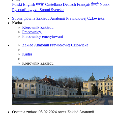
Polski
English
中文
Castellano
Deutsch
Français
हिन्दी
Norsk
Русский
العربية
Suomi
Svenska
Strona główna Zakładu Anatomii Prawidłowej Człowieka
Kadra
Kierownik Zakładu
Pracownicy
Pracownicy emerytowani
Zakład Anatomii Prawidłowej Człowieka
Kadra
Kierownik Zakładu
Ostatnia zmiana 05.02.2024 przez Zakład Anatomii