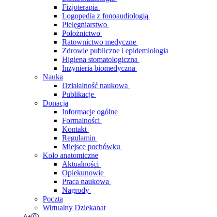
Fizjoterapia
Logopedia z fonoaudiologią
Pielęgniarstwo
Położnictwo
Ratownictwo medyczne
Zdrowie publiczne i epidemiologia
Higiena stomatologiczna
Inżynieria biomedyczna
Nauka
Działalność naukowa
Publikacje
Donacja
Informacje ogólne
Formalności
Kontakt
Regulamin
Miejsce pochówku
Koło anatomiczne
Aktualności
Opiekunowie
Praca naukowa
Nagrody
Poczta
Wirtualny Dziekanat