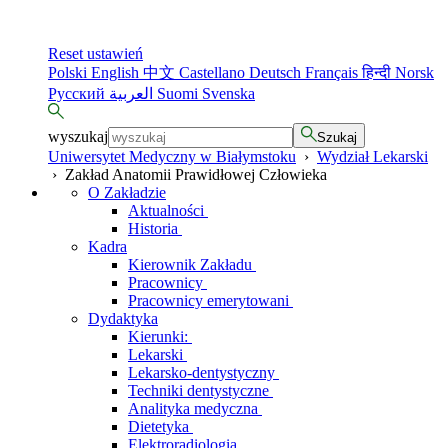
Reset ustawień
Polski
English
中文
Castellano
Deutsch
Français
हिन्दी
Norsk
Русский
العربية
Suomi
Svenska
wyszukaj
Szukaj
Uniwersytet Medyczny w Białymstoku
›
Wydział Lekarski
›
Zakład Anatomii Prawidłowej Człowieka
O Zakładzie
Aktualności
Historia
Kadra
Kierownik Zakładu
Pracownicy
Pracownicy emerytowani
Dydaktyka
Kierunki:
Lekarski
Lekarsko-dentystyczny
Techniki dentystyczne
Analityka medyczna
Dietetyka
Elektroradiologia