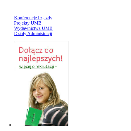
Konferencje i zjazdy
Projekty UMB
Wydawnictwa UMB
Działy Administracji