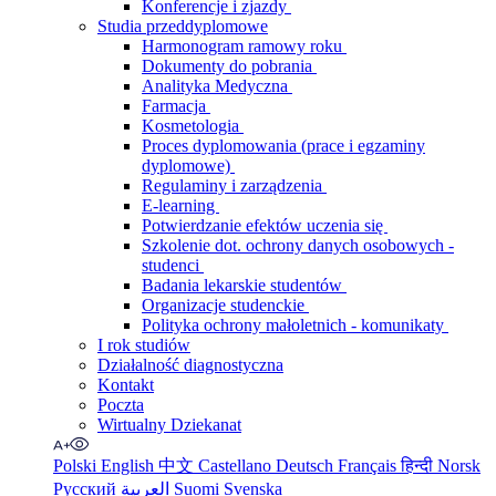
Konferencje i zjazdy
Studia przeddyplomowe
Harmonogram ramowy roku
Dokumenty do pobrania
Analityka Medyczna
Farmacja
Kosmetologia
Proces dyplomowania (prace i egzaminy
dyplomowe)
Regulaminy i zarządzenia
E-learning
Potwierdzanie efektów uczenia się
Szkolenie dot. ochrony danych osobowych -
studenci
Badania lekarskie studentów
Organizacje studenckie
Polityka ochrony małoletnich - komunikaty
I rok studiów
Działalność diagnostyczna
Kontakt
Poczta
Wirtualny Dziekanat
Polski
English
中文
Castellano
Deutsch
Français
हिन्दी
Norsk
Русский
العربية
Suomi
Svenska