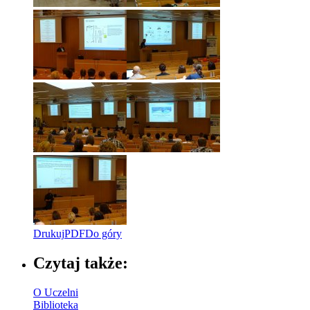
Drukuj
PDF
Do góry
Czytaj także:
O Uczelni
Biblioteka