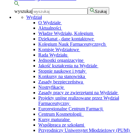
wyszukaj
Szukaj
Wydział
O Wydziale
Aktualności
Władze Wydziału, Kolegium
Dziekanat - dane kontaktowe
Kolegium Nauk Farmaceutycznych
Komisje Wydziałowe
Rada Wydziału
Jednostki organizacyjne
Jakość kształcenia na Wydziale
Stopnie naukowe i tytuły
Konkursy na stanowiska
Zasady bezpieczeństwa
Nostryfikacje
Zasady pracy ze zwierzętami na Wydziale
Projekty unijne realizowane przez Wydział
Farmaceutyczny
Euroregionalne Centrum Farmacji
Centrum Kosmetologii
Kursy maturalne
Współpraca ze szkołami
Przyrodniczy Uniwersytet Młodzieżowy (PUM)