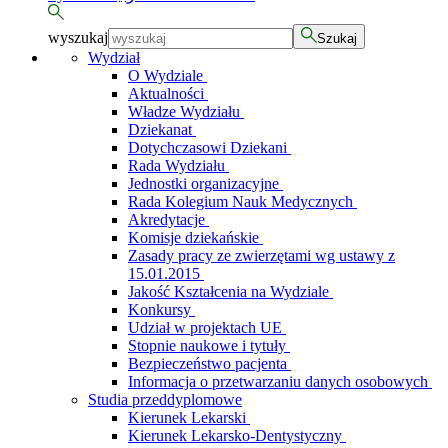
wyszukaj
Szukaj
Wydział
O Wydziale
Aktualności
Władze Wydziału
Dziekanat
Dotychczasowi Dziekani
Rada Wydziału
Jednostki organizacyjne
Rada Kolegium Nauk Medycznych
Akredytacje
Komisje dziekańskie
Zasady pracy ze zwierzętami wg ustawy z
15.01.2015
Jakość Kształcenia na Wydziale
Konkursy
Udział w projektach UE
Stopnie naukowe i tytuły
Bezpieczeństwo pacjenta
Informacja o przetwarzaniu danych osobowych
Studia przeddyplomowe
Kierunek Lekarski
Kierunek Lekarsko-Dentystyczny