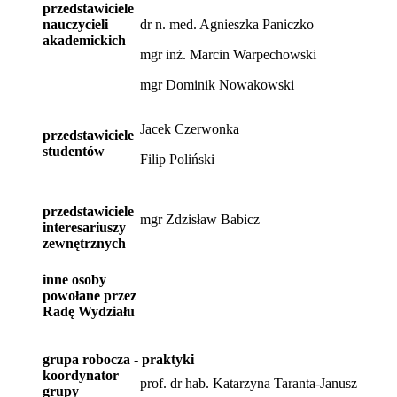
przedstawiciele
nauczycieli
dr n. med. Agnieszka Paniczko
akademickich
mgr inż. Marcin Warpechowski
mgr Dominik Nowakowski
Jacek Czerwonka
przedstawiciele
studentów
Filip Poliński
przedstawiciele
mgr Zdzisław Babicz
interesariuszy
zewnętrznych
inne osoby
powołane przez
Radę Wydziału
grupa robocza - praktyki
koordynator
prof. dr hab. Katarzyna Taranta-Janusz
grupy