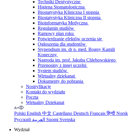
Techniki Dentystyczne
Higiena Stomatologiczna
Biostatystyka Kliniczna I stopnia
Biostatystyka Kliniczna II stopnia
Bioinformatyka Medyczna
Regulamin studiów
Ramowy plan roku
Potwierdzanie efektów uczenia się
Ogłoszenia dla studentów
Stypendium im. dr n. med. Bogny Kamili
Koneczny
Nagroda im. prof. Jakuba Chlebowskiego
Przenosiny z innej uczelni
System studiów
Wirtualny dziekanat
Dokumenty do pobrania
Nostryfikacje
Kontakt do wydziału
Poczta
Wirtualny Dziekanat
Polski
English
中文
Castellano
Deutsch
Français
हिन्दी
Norsk
Русский
العربية
Suomi
Svenska
Wydział