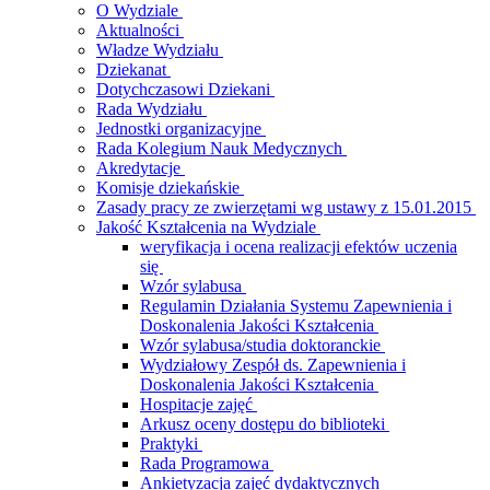
O Wydziale
Aktualności
Władze Wydziału
Dziekanat
Dotychczasowi Dziekani
Rada Wydziału
Jednostki organizacyjne
Rada Kolegium Nauk Medycznych
Akredytacje
Komisje dziekańskie
Zasady pracy ze zwierzętami wg ustawy z 15.01.2015
Jakość Kształcenia na Wydziale
weryfikacja i ocena realizacji efektów uczenia
się
Wzór sylabusa
Regulamin Działania Systemu Zapewnienia i
Doskonalenia Jakości Kształcenia
Wzór sylabusa/studia doktoranckie
Wydziałowy Zespół ds. Zapewnienia i
Doskonalenia Jakości Kształcenia
Hospitacje zajęć
Arkusz oceny dostępu do biblioteki
Praktyki
Rada Programowa
Ankietyzacja zajęć dydaktycznych