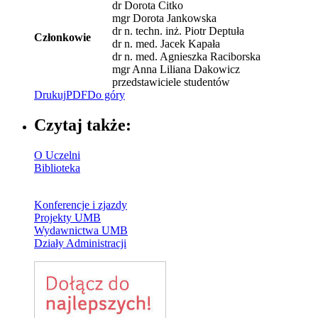
dr Dorota Citko
mgr Dorota Jankowska
dr n. techn. inż. Piotr Deptuła
Członkowie
dr n. med. Jacek Kapała
dr n. med. Agnieszka Raciborska
mgr Anna Liliana Dakowicz
przedstawiciele studentów
Drukuj
PDF
Do góry
Czytaj także:
O Uczelni
Biblioteka
Konferencje i zjazdy
Projekty UMB
Wydawnictwa UMB
Działy Administracji