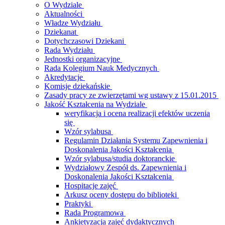
O Wydziale
Aktualności
Władze Wydziału
Dziekanat
Dotychczasowi Dziekani
Rada Wydziału
Jednostki organizacyjne
Rada Kolegium Nauk Medycznych
Akredytacje
Komisje dziekańskie
Zasady pracy ze zwierzętami wg ustawy z 15.01.2015
Jakość Kształcenia na Wydziale
weryfikacja i ocena realizacji efektów uczenia
się
Wzór sylabusa
Regulamin Działania Systemu Zapewnienia i
Doskonalenia Jakości Kształcenia
Wzór sylabusa/studia doktoranckie
Wydziałowy Zespół ds. Zapewnienia i
Doskonalenia Jakości Kształcenia
Hospitacje zajęć
Arkusz oceny dostępu do biblioteki
Praktyki
Rada Programowa
Ankietyzacja zajęć dydaktycznych