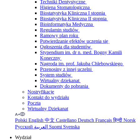
Techniki Dentystyczne
Higiena Stomatologiczna
Biostatystyka Kliniczna I stopnia
Biostatystyka Kliniczna II stopnia
Bioinformatyka Medyczna
Regulamin studiów
Ramowy plan roku
Potwierdzanie efektów uczenia się
Ogłoszenia dla studentów
Stypendium im. dr n. med. Bogny Kamili
Koneczny
Nagroda im. prof. Jakuba Chlebowskiego
Przenosiny z innej uczelni
System studiów
Wirtualny dziekanat
Dokumenty do pobrania
Nostryfikacje
Kontakt do wydziału
Poczta
Wirtualny Dziekanat
Polski
English
中文
Castellano
Deutsch
Français
हिन्दी
Norsk
Русский
العربية
Suomi
Svenska
Wydział