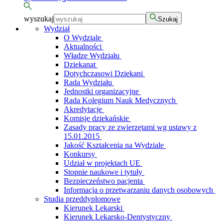
wyszukaj
Szukaj
Wydział
O Wydziale
Aktualności
Władze Wydziału
Dziekanat
Dotychczasowi Dziekani
Rada Wydziału
Jednostki organizacyjne
Rada Kolegium Nauk Medycznych
Akredytacje
Komisje dziekańskie
Zasady pracy ze zwierzętami wg ustawy z
15.01.2015
Jakość Kształcenia na Wydziale
Konkursy
Udział w projektach UE
Stopnie naukowe i tytuły
Bezpieczeństwo pacjenta
Informacja o przetwarzaniu danych osobowych
Studia przeddyplomowe
Kierunek Lekarski
Kierunek Lekarsko-Dentystyczny