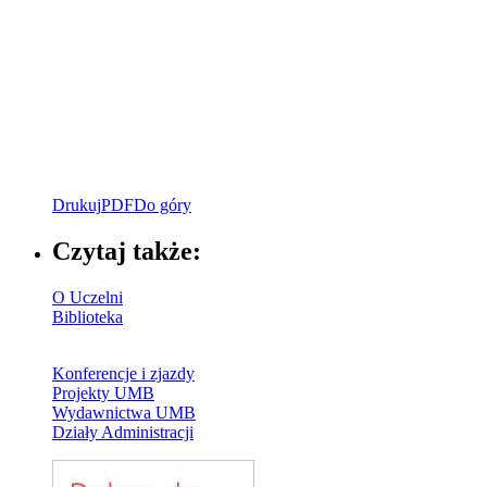
Drukuj
PDF
Do góry
Czytaj także:
O Uczelni
Biblioteka
Konferencje i zjazdy
Projekty UMB
Wydawnictwa UMB
Działy Administracji