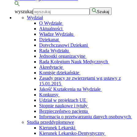
wyszukaj
Szukaj
Wydział
O Wydziale
Aktualności
Władze Wydziału
Dziekanat
Dotychczasowi Dziekani
Rada Wydziału
Jednostki organizacyjne
Rada Kolegium Nauk Medycznych
Akredytacje
Komisje dziekańskie
Zasady pracy ze zwierzętami wg ustawy z
15.01.2015
Jakość Kształcenia na Wydziale
Konkursy
Udział w projektach UE
Stopnie naukowe i tytuły
Bezpieczeństwo pacjenta
Informacja o przetwarzaniu danych osobowych
Studia przeddyplomowe
Kierunek Lekarski
Kierunek Lekarsko-Dentystyczny