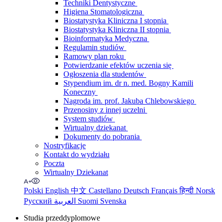
Techniki Dentystyczne
Higiena Stomatologiczna
Biostatystyka Kliniczna I stopnia
Biostatystyka Kliniczna II stopnia
Bioinformatyka Medyczna
Regulamin studiów
Ramowy plan roku
Potwierdzanie efektów uczenia się
Ogłoszenia dla studentów
Stypendium im. dr n. med. Bogny Kamili
Koneczny
Nagroda im. prof. Jakuba Chlebowskiego
Przenosiny z innej uczelni
System studiów
Wirtualny dziekanat
Dokumenty do pobrania
Nostryfikacje
Kontakt do wydziału
Poczta
Wirtualny Dziekanat
Polski
English
中文
Castellano
Deutsch
Français
हिन्दी
Norsk
Русский
العربية
Suomi
Svenska
Studia przeddyplomowe