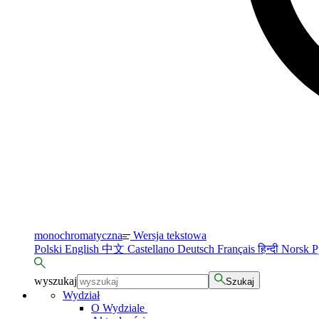
monochromatyczna
Wersja tekstowa
Polski
English
中文
Castellano
Deutsch
Français
हिन्दी
Norsk
Р
wyszukaj
Szukaj
Wydział
O Wydziale