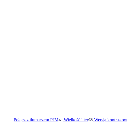
Połącz z tłumaczem PJM
Wielkość liter
Wersja kontrasto