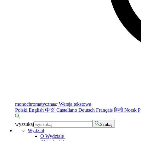
monochromatyczna
Wersja tekstowa
Polski
English
中文
Castellano
Deutsch
Français
हिन्दी
Norsk
Р
wyszukaj
Szukaj
Wydział
O Wydziale