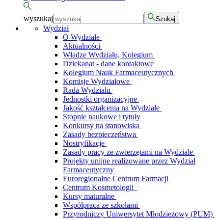
wyszukaj
Szukaj
Wydział
O Wydziale
Aktualności
Władze Wydziału, Kolegium
Dziekanat - dane kontaktowe
Kolegium Nauk Farmaceutycznych
Komisje Wydziałowe
Rada Wydziału
Jednostki organizacyjne
Jakość kształcenia na Wydziale
Stopnie naukowe i tytuły
Konkursy na stanowiska
Zasady bezpieczeństwa
Nostryfikacje
Zasady pracy ze zwierzętami na Wydziale
Projekty unijne realizowane przez Wydział
Farmaceutyczny
Euroregionalne Centrum Farmacji
Centrum Kosmetologii
Kursy maturalne
Współpraca ze szkołami
Przyrodniczy Uniwersytet Młodzieżowy (PUM)