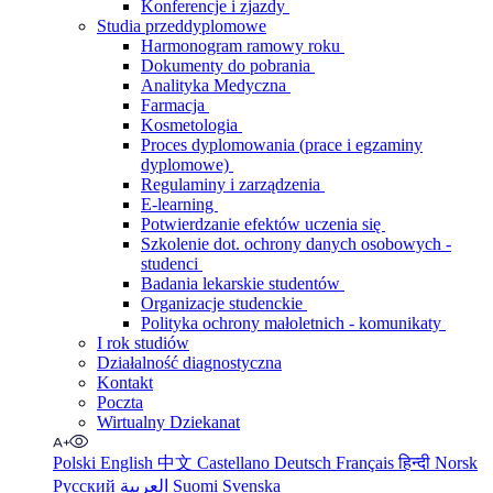
Konferencje i zjazdy
Studia przeddyplomowe
Harmonogram ramowy roku
Dokumenty do pobrania
Analityka Medyczna
Farmacja
Kosmetologia
Proces dyplomowania (prace i egzaminy
dyplomowe)
Regulaminy i zarządzenia
E-learning
Potwierdzanie efektów uczenia się
Szkolenie dot. ochrony danych osobowych -
studenci
Badania lekarskie studentów
Organizacje studenckie
Polityka ochrony małoletnich - komunikaty
I rok studiów
Działalność diagnostyczna
Kontakt
Poczta
Wirtualny Dziekanat
Polski
English
中文
Castellano
Deutsch
Français
हिन्दी
Norsk
Русский
العربية
Suomi
Svenska