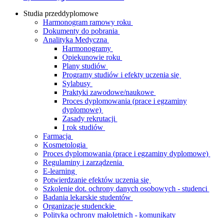
Studia przeddyplomowe
Harmonogram ramowy roku
Dokumenty do pobrania
Analityka Medyczna
Harmonogramy
Opiekunowie roku
Plany studiów
Programy studiów i efekty uczenia się
Sylabusy
Praktyki zawodowe/naukowe
Proces dyplomowania (prace i egzaminy
dyplomowe)
Zasady rekrutacji
I rok studiów
Farmacja
Kosmetologia
Proces dyplomowania (prace i egzaminy dyplomowe)
Regulaminy i zarządzenia
E-learning
Potwierdzanie efektów uczenia się
Szkolenie dot. ochrony danych osobowych - studenci
Badania lekarskie studentów
Organizacje studenckie
Polityka ochrony małoletnich - komunikaty