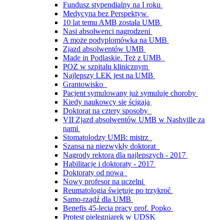
Fundusz stypendialny na I roku
Medycyna bez Perspektyw
10 lat temu AMB została UMB
Nasi absolwenci nagrodzeni
A może podyplomówka na UMB
Zjazd absolwentów UMB
Made in Podlaskie. Też z UMB
POZ w szpitalu klinicznym
Najlepszy LEK jest na UMB
Grantowisko
Pacjent symulowany już symuluje choroby
Kiedy naukowcy się ścigają
Doktorat na cztery sposoby
VII Zjazd absolwentów UMB w Nashville za
nami
Stomatolodzy UMB: mistrz
Szansa na niezwykły doktorat
Nagrody rektora dla najlepszych - 2017
Habilitacje i doktoraty - 2017
Doktoraty od nowa
Nowy profesor na uczelni
Reumatologia świętuje po trzykroć
Samo-rządź dla UMB
Benefis 45-lecia pracy prof. Popko
Protest pielęgniarek w UDSK