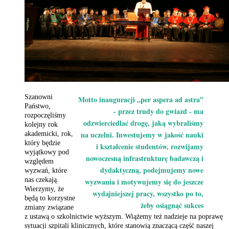
Szanowni
Motto inauguracji „per aspera ad astra”
Państwo,
- przez trudy do gwiazd - ma
rozpoczęliśmy
odzwierciedlać drogę, jaką wybraliśmy
kolejny rok
na uczelni. Inwestujemy w jakość nauki
akademicki, rok,
który będzie
i kształcenie studentów, rozwijamy
wyjątkowy pod
nowoczesną infrastrukturę badawczą i
względem
dydaktyczną, podejmujemy nowe
wyzwań, które
nas czekają.
wyzwania i motywujemy się do jeszcze
Wierzymy, że
wydajniejszej pracy, wszystko po to,
będą to korzystne
żeby osiągnąć sukces
zmiany związane
z ustawą o szkolnictwie wyższym. Wiążemy też nadzieje na poprawę
sytuacji szpitali klinicznych, które stanowią znaczącą
część naszej