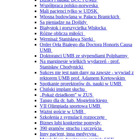
Współpraca polsko-norweska
Mali pacjenci tylko w UDSK
Wiosna budowlana w Pałacu Branickich
Są pieniądze na Dojlidy
Białystok i gorszycielka Wisłocka
Różne oblicza miłości
Wernisaż Stanisława Sierki
Order Orła Białego dla Doctora Honoris Causa
UMB
Doktoranci UMB ze stypendiami Polpharmy
Na marginesie wielkich wydarzeń - prof.
Stanisław Chodynicki
Sukces nie jest nam dany na zawsze - wywiad z
rektorem UMB prof. Adamem Krętowskim
Spotkanie prorektorów ds. nauki w UMB
Chiński implant słuchu
„Pokaż dziadkom” w ZUS
Tango dla dr. hab. Mogielnickiego
VII Olimpiada sportowa UMB
Ważni goście w UMB
Szkolenia z symulacji rozpoczęte
Biznes lubi konkretne pomysły
390 gramów strachu i szczęścia
Inny pacjent, inna medycyna