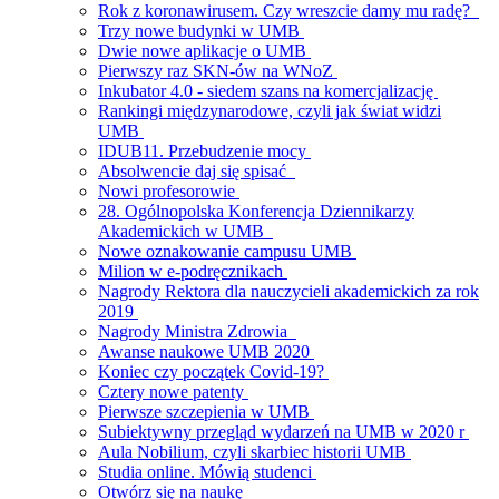
Rok z koronawirusem. Czy wreszcie damy mu radę?
Trzy nowe budynki w UMB
Dwie nowe aplikacje o UMB
Pierwszy raz SKN-ów na WNoZ
Inkubator 4.0 - siedem szans na komercjalizację
Rankingi międzynarodowe, czyli jak świat widzi
UMB
IDUB11. Przebudzenie mocy
Absolwencie daj się spisać
Nowi profesorowie
28. Ogólnopolska Konferencja Dziennikarzy
Akademickich w UMB
Nowe oznakowanie campusu UMB
Milion w e-podręcznikach
Nagrody Rektora dla nauczycieli akademickich za rok
2019
Nagrody Ministra Zdrowia
Awanse naukowe UMB 2020
Koniec czy początek Covid-19?
Cztery nowe patenty
Pierwsze szczepienia w UMB
Subiektywny przegląd wydarzeń na UMB w 2020 r
Aula Nobilium, czyli skarbiec historii UMB
Studia online. Mówią studenci
Otwórz się na naukę