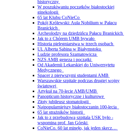
historyczny
W poszukiwaniu początków białostockiej
ginekologii
65 lat Klubu CoNieCo
Pokój Królewski: Aula Nobilium w Pałacu
Branickich
Archeolodzy na dziedzińcu Pałacu Branickich
Jak to z Chórem UMB bywało
Historia pielęgniarstwa w trzech osobach
Ul. Alberta Sabina w Białymstoku
Ludzie profesora Szamatowicza
NZS AMB geneza i początki
Od Akademii Lekarskiej do Uniwersytetu
Medycznego
Spacer z pierwszymi studentami AMB
Warszawskie szpitale podczas drugiej wojny
światowej
Artykuł na 70-lecie AMB/UMB
Panopticum historyczne i kulturowe
Złoty jubileusz stomatologii
Najpopularniejszy białostoczanin 100-lecia
65 lat strażników historii
Jak to z przebudową szpitala USK było -
wspomina prof. Jan Górski
CoNieCo. 60 lat minęło, jak jeden skecz…