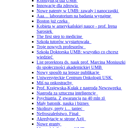
Konstytucja dla UMB
Innowacje dla zdrowia
Nowe patenty w UMB: zawały i nanocząstki
Aaa… laboratorium na badania wynajmę
Boston już czeka
Kobieta w amerykańskiej nauce - prof. Irena
Sarosiek
The first step to medicine
Szkoła tutorów wystartowała
Troje nowych profesorów
Szkoła Doktorska UMB: wszystko co chcesz
wiedzieć
List prorektora ds. nauk prof. Marcina Moniuszki
do społeczności akademickiej UMB
Nowy sposób na lepsze publikacje
Uniwersyteckie Centrum Onkologii USK
Miś na onkostrachy
Prof. Krajewska-Kułak z nagrodą Newsweeka
Nagroda za sztuczną inteligencję
Psychiatria. Z gwarancją na 40 mln zł
Mały batonik, nauka i biznes
Skoliozy, pręty i… taniec
Nefroszaleństwo. Finał
Akredytacje w stronę Azji
Nowe granty