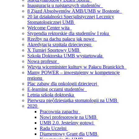
Inauguracja u najstarszych studentów
8 Zjazd Absolwentów AMB/UMB w Bostonie
20 lat działalności Specjalistycznej Lecznicy
Stomatologicznej UMB
Welcome Center wita
Stypendia rektorskie dla studentów I roku
Rzeźby na dachu pałacu jak nowe
Akredytacja szpitala dziecięcego
X Turniej Sportowy UMB
Szkoła Doktorska UMB wystartowała
Nowa profesor
Wizyta wiceminister kultury w Pałacu Branickich
Mamy POWER – inwestujemy w kompetencje
regionu
Plac zabaw dla onkologii dziecięcej
E-learning oczami studentów
Letnia szkoła doktorska
Pierwsza pięćdziesiątka stomatologii na UMB
2020
Pracownia zapachu
Nowi profesorowie na UMB
UMB 2.0. Jesteśmy gotowi
Rada Uczelni
Diamentowy Grant dla UMB