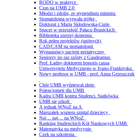
RODO w praktyce
Czas na UMB 2.0
Młodzi i zdolni, ze stypendium ministra
Stomatologia wyrwała trójkę
Doktorat z Marią Skłodowską-Curie
Spacer w przeszłość Pałacu Branickich
Biblioteka szerzej dostępna
Rok pełen projektów (unijnych)
CAD/CAM na stomatologii
Wymagający pacjent geriatryczny
Seniorzy po raz szósty z Gaudeamus
Prof. Ładny doktorem honoris causa
Uniwersytetu Medycznego w Ivano-Frankivsku
Nowy profesor w UMB - prof. Anna Grzeszczuk
Chór UMB wyśpiewał złoto
Potencjometr dla UMB
Kadra UMB kontra Studenci. Siatkówka
UMB się szkoli
A jednak WNoZ na A
Marszałek wspiera szpital dziecięcy
Naj… naj… na WNoZ
Ranking Studenckich Kół Naukowych UMB
Matematyka na medycynie
Czek na szkolenia