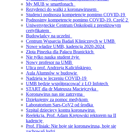
My MUB w smartfonach
Rezydenci do walki z koronawirusem
Studenci podnoszą kompetencje pomimo COVID-19
Podnosimy kompetencje pomimo COVID-19. Część 2
Uniwersyteckie Centrum Onkologii z prestiżowym
certyfikatem
Budowlańcy na uczelni
Centrum Wsparcia Badań Klinicznych w UMB
Nowe władze UMB, kadencja 2020-2024
Złota Pinezka dla Pałacu Branickich
Nie tylko nauką student żyje
Nowy profesor na UMB
Ulica prof. Andrzeja Kalicińskiego
Aula Alumnów w budowie
Nadzieja w leczeniu COVID-19
UMB będzie współpracować z LO Infotech
START dla dr Mateusza Maciejczyka
Koronawirus nas nie zatrzyma
Dziękujemy za pomoc medykom
Laboratorium Sars-CoV2 od środka
Szpital dziecięcy kontra koronawirus
Reelekcja. Prof. Adam Krętowski rektorem na II
kadencję
Prof. Flisiak: Nie boję się koronawirusa, boję się
zachowań ludzi