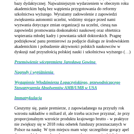
bazy dydaktycznej. Najważniejszym wydarzeniem w obecnym roku
akademickim będą bez wątpienia przygotowania do reformy
szkolnictwa wyższego. Wyrażamy zadowolenie z zapowiedzi
zwiększenia autonomii uczelni,
widzimy stojące przed nami
wyzwania dotyczące zmian organizacji na uczelni, cieszą nas
zapowiedzi promowania doskonałości naukowej oraz obietnica
wspierania młodej kadry i powstania szkół doktorskich. Pragnę
podziękować panu premierowi za podjęcie dialogu ze środowiskiem
akademickim i pobudzenie aktywności polskich naukowców w
dyskusji nad przyszłością polskiej nauki i szkolnictwa wyższego
(…)
Przemówienie wicepremiera Jarosława Gowina
Nagrody i wyróżnienia
Wystąpienie Włodzimierza Łopaczyńskiego, przewodniczącego
Stowarzyszenia Absolwentów AMB/UMB w USA
Immatrykulacja
Cieszymy się, panie premierze, z zapowiadanego na przyszły rok
wzrostu nakładów o miliard zł, ale trzeba uczciwe przyznać, że przy
proporcjonalnym wzroście produktu krajowego brutto - w praktyce
nie zwiększy się w 2018 roku odsetek funduszy przeznaczanych w
Polsce na naukę
.
W tym miejscu mam więc szczególnie gorący apel