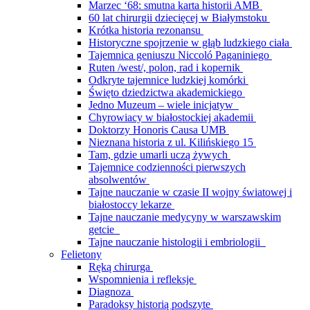
Marzec ‘68: smutna karta historii AMB
60 lat chirurgii dziecięcej w Białymstoku
Krótka historia rezonansu
Historyczne spojrzenie w głąb ludzkiego ciała
Tajemnica geniuszu Niccoló Paganiniego
Ruten /west/, polon, rad i kopernik
Odkryte tajemnice ludzkiej komórki
Święto dziedzictwa akademickiego
Jedno Muzeum – wiele inicjatyw
Chyrowiacy w białostockiej akademii
Doktorzy Honoris Causa UMB
Nieznana historia z ul. Kilińskiego 15
Tam, gdzie umarli uczą żywych
Tajemnice codzienności pierwszych
absolwentów
Tajne nauczanie w czasie II wojny światowej i
białostoccy lekarze
Tajne nauczanie medycyny w warszawskim
getcie
Tajne nauczanie histologii i embriologii
Felietony
Ręką chirurga
Wspomnienia i refleksje
Diagnoza
Paradoksy historią podszyte