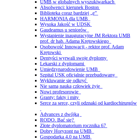
UMB w globalnych wyszukiwarkach
Absolwenci: kierunek Boston
Biblioteka coraz bardziej „e”
HARMONIA dla UMB
Wysoka Jakość w UDSK
Gaudeamus u seniorów
Wystąpienie inauguracyjne JM Rektora UMB
prof. dr hab. Adama Krętowskiego
Osobowość Innowacji - rektor prof. Adam
Krętowski
Dentyści wyrwali swoje dyplomy
Lekarski z dyplomami
Umiędzynarodowienie UMB
Szpital USK oficjalnie przebudowany
Wykluwanie się odkryć
Nie samą nauką człowiek żyje
Nowi profesorowie
Granty: fakty i mity
Serce za serce, czyli odznaki od kardiochirurgów
Advances z dwójką
RODO. Bać się?
Złote dyplomatorium rocznika 67
Dobry Horyzont na UMB
Gospodarka 4.0 na UMB