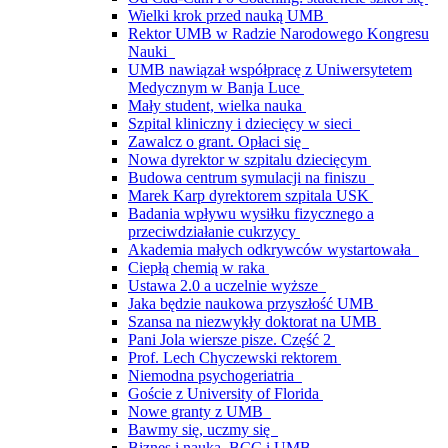
Wielki krok przed nauką UMB
Rektor UMB w Radzie Narodowego Kongresu
Nauki
UMB nawiązał współpracę z Uniwersytetem
Medycznym w Banja Luce
Mały student, wielka nauka
Szpital kliniczny i dziecięcy w sieci
Zawalcz o grant. Opłaci się
Nowa dyrektor w szpitalu dziecięcym
Budowa centrum symulacji na finiszu
Marek Karp dyrektorem szpitala USK
Badania wpływu wysiłku fizycznego a
przeciwdziałanie cukrzycy
Akademia małych odkrywców wystartowała
Ciepłą chemią w raka
Ustawa 2.0 a uczelnie wyższe
Jaka będzie naukowa przyszłość UMB
Szansa na niezwykły doktorat na UMB
Pani Jola wiersze pisze. Część 2
Prof. Lech Chyczewski rektorem
Niemodna psychogeriatria
Goście z University of Florida
Nowe granty z UMB
Bawmy się, uczmy się
Biznes i nauka. BCC i UMB