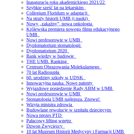
Inauguracja roku akademickiego 2021/22
Szybkie sześć lat na lekarskim
Collegium Floridum w adaptacji
Na straży historii UMB (i nauki)
Nowy „zakaźny”, nowa onkologia
Królewska premiera nowego filmu edukacyjnego
UMB
Nowi profesorowie w UMB
Dyplomatorium stomatologii
Dyplomatorium 2020
Bank wiedzy w budowie
THE UMB. Ranking
Centrum Obrazowania Molekularnego
70 lat Radiosupła
60. urodziny szkoły w UDSK
Innowacyjna nauka. Nowe patenty
Wyjazdowe posiedzenie Rady ABM w UMB
Nowi profesorowie w UMB
Stomatologia UMB najlepsza. Znowu!
Wizyta ministra zdrowia
Budowlane rewolucje w szpitalu dziecięcym
Nowa prezes PTD
Pałacowy lifting wnętrz
Dzwon Zwycięzcy
10 lat Muzeum Historii Medycyny i Farmacji UMB