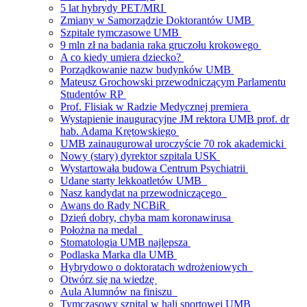
5 lat hybrydy PET/MRI
Zmiany w Samorządzie Doktorantów UMB
Szpitale tymczasowe UMB
9 mln zł na badania raka gruczołu krokowego
A co kiedy umiera dziecko?
Porządkowanie nazw budynków UMB
Mateusz Grochowski przewodniczącym Parlamentu
Studentów RP
Prof. Flisiak w Radzie Medycznej premiera
Wystąpienie inauguracyjne JM rektora UMB prof. dr
hab. Adama Krętowskiego
UMB zainaugurował uroczyście 70 rok akademicki
Nowy (stary) dyrektor szpitala USK
Wystartowała budowa Centrum Psychiatrii
Udane starty lekkoatletów UMB
Nasz kandydat na przewodniczącego
Awans do Rady NCBiR
Dzień dobry, chyba mam koronawirusa
Położna na medal
Stomatologia UMB najlepsza
Podlaska Marka dla UMB
Hybrydowo o doktoratach wdrożeniowych
Otwórz się na wiedzę
Aula Alumnów na finiszu
Tymczasowy szpital w hali sportowej UMB