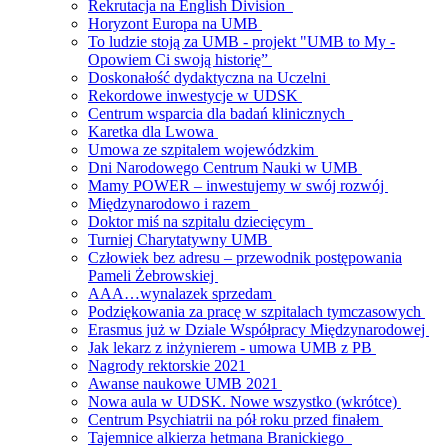
Rekrutacja na English Division
Horyzont Europa na UMB
To ludzie stoją za UMB - projekt "UMB to My -
Opowiem Ci swoją historię”
Doskonałość dydaktyczna na Uczelni
Rekordowe inwestycje w UDSK
Centrum wsparcia dla badań klinicznych
Karetka dla Lwowa
Umowa ze szpitalem wojewódzkim
Dni Narodowego Centrum Nauki w UMB
Mamy POWER – inwestujemy w swój rozwój
Międzynarodowo i razem
Doktor miś na szpitalu dziecięcym
Turniej Charytatywny UMB
Człowiek bez adresu – przewodnik postępowania
Pameli Żebrowskiej
AAA…wynalazek sprzedam
Podziękowania za pracę w szpitalach tymczasowych
Erasmus już w Dziale Współpracy Międzynarodowej
Jak lekarz z inżynierem - umowa UMB z PB
Nagrody rektorskie 2021
Awanse naukowe UMB 2021
Nowa aula w UDSK. Nowe wszystko (wkrótce)
Centrum Psychiatrii na pół roku przed finałem
Tajemnice alkierza hetmana Branickiego