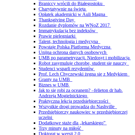
Braniccy wrócili do Białegostoku
Charytatywnie na święta
Opłatek akademicki w Auli Magna
Thanksgiving Day
Rozdanie dyplomów na WNoZ 2017
Immatrykulacja bez indeksów
Prawie pielęgniarki
Talent, technologia i medycyna
Powstaje Polska Platforma Medyczna
Unijna ochrona danych osobowych
UMB po parametryzacji. Niedosyt i mobilizacja
Robot zasymuluje chorobę, student się nauczy
Studenci wsparli rezydentów
Prof. Lech Chyczewski żegna się z Medykiem
Granty na UMB
Biznes w UMB
Jak to się robi za oceanem? –felieton dr hab.
Andrzeja Mogielnickiego
Praktyczna lekcja przedsiębiorczości
Wszystkie drogi prowadzą do Nashville
Przedsiębiorczy naukowiec w przedsiębiorczej
uczelni
Dodatkowe staże dla „lekarskiego”
Trzy minuty na miłość
Doktorat w wersji 2.0