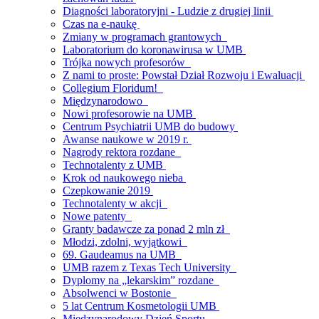
Diagności laboratoryjni - Ludzie z drugiej linii
Czas na e-naukę
Zmiany w programach grantowych
Laboratorium do koronawirusa w UMB
Trójka nowych profesorów
Z nami to proste: Powstał Dział Rozwoju i Ewaluacji
Collegium Floridum!
Międzynarodowo
Nowi profesorowie na UMB
Centrum Psychiatrii UMB do budowy
Awanse naukowe w 2019 r.
Nagrody rektora rozdane
Technotalenty z UMB
Krok od naukowego nieba
Czepkowanie 2019
Technotalenty w akcji
Nowe patenty
Granty badawcze za ponad 2 mln zł
Młodzi, zdolni, wyjątkowi
69. Gaudeamus na UMB
UMB razem z Texas Tech University
Dyplomy na „lekarskim” rozdane
Absolwenci w Bostonie
5 lat Centrum Kosmetologii UMB
Międzynarodowy Dzień Sportu