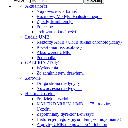
wyszukaj
Szukaj
Aktualności
Najnowsze wiadomości
Rozmowy Medyka Białostockiego
Zjazdy, konferencje
Polecane
archiwum aktualności
Ludzie UMB
Rektorzy AMB / UMB (układ chronologiczny)
Kwestionariusz osobowy
Absolwenci UMB
Personalia
GALERIA ZDJĘĆ
Wydarzenia
Za zamkniętymi drzwiami
Zdrowie
Druga strona medycyny
Nowoczesna medycyna
Historia Uczelni
Pradzieje Uczelni
KALENDARIUM UMB na 75 urodziny
Uczelni
Zapomniany dyrektor Bowszyc
Historia jednego zdjęcia - tam jest moja mama!
A gdyby UMB nie powstało? - felieton