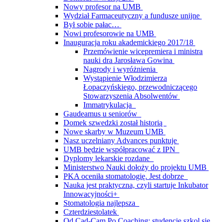
Nowy profesor na UMB
Wydział Farmaceutyczny a fundusze unijne
Był sobie pałac…
Nowi profesorowie na UMB
Inauguracja roku akademickiego 2017/18
Przemówienie wicepremiera i ministra
nauki dra Jarosława Gowina
Nagrody i wyróżnienia
Wystąpienie Włodzimierza
Łopaczyńskiego, przewodniczącego
Stowarzyszenia Absolwentów
Immatrykulacja
Gaudeamus u seniorów
Domek szwedzki został historią
Nowe skarby w Muzeum UMB
Nasz uczelniany Advances punktuje
UMB będzie współpracować z IPN
Dyplomy lekarskie rozdane
Ministerstwo Nauki dołoży do projektu UMB
PKA oceniła stomatologię. Jest dobrze
Nauka jest praktyczna, czyli startuje Inkubator
Innowacyjności+
Stomatologia najlepsza
Czterdziestolatek
Od Cad-Cam Po Coaching: studencie szkol się