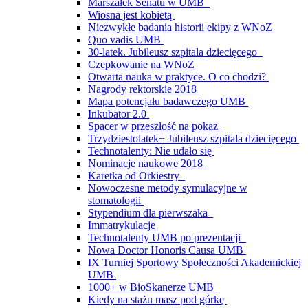
Marszałek Senatu w UMB
Wiosna jest kobietą
Niezwykłe badania historii ekipy z WNoZ
Quo vadis UMB
30-latek. Jubileusz szpitala dziecięcego
Czepkowanie na WNoZ
Otwarta nauka w praktyce. O co chodzi?
Nagrody rektorskie 2018
Mapa potencjału badawczego UMB
Inkubator 2.0
Spacer w przeszłość na pokaz
Trzydziestolatek+ Jubileusz szpitala dziecięcego
Technotalenty: Nie udało się
Nominacje naukowe 2018
Karetka od Orkiestry
Nowoczesne metody symulacyjne w
stomatologii
Stypendium dla pierwszaka
Immatrykulacje
Technotalenty UMB po prezentacji
Nowa Doctor Honoris Causa UMB
IX Turniej Sportowy Społeczności Akademickiej
UMB
1000+ w BioSkanerze UMB
Kiedy na stażu masz pod górkę