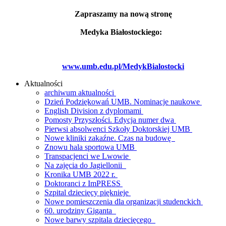
Zapraszamy na nową stronę
Medyka Białostockiego:
www.umb.edu.pl/MedykBialostocki
Aktualności
archiwum aktualności
Dzień Podziękowań UMB. Nominacje naukowe
English Division z dyplomami
Pomosty Przyszłości. Edycja numer dwa
Pierwsi absolwenci Szkoły Doktorskiej UMB
Nowe kliniki zakaźne. Czas na budowę
Znowu hala sportowa UMB
Transpacjenci we Lwowie
Na zajęcia do Jagiellonii
Kronika UMB 2022 r.
Doktoranci z ImPRESS
Szpital dziecięcy pięknieje
Nowe pomieszczenia dla organizacji studenckich
60. urodziny Giganta
Nowe barwy szpitala dziecięcego