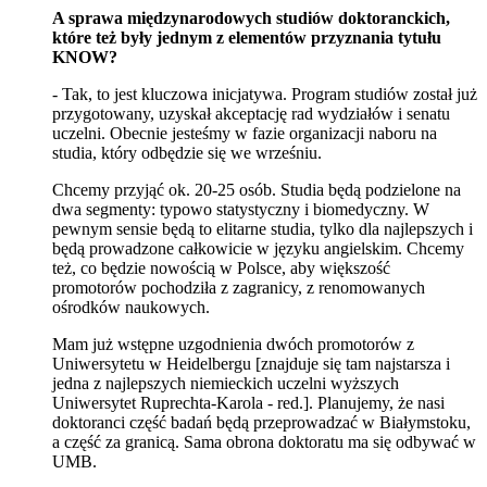
A sprawa międzynarodowych studiów doktoranckich,
które też były jednym z elementów przyznania tytułu
KNOW?
- Tak, to jest kluczowa inicjatywa. Program studiów został już
przygotowany, uzyskał akceptację rad wydziałów i senatu
uczelni. Obecnie jesteśmy w fazie organizacji naboru na
studia, który odbędzie się we wrześniu.
Chcemy przyjąć ok. 20-25 osób. Studia będą podzielone na
dwa segmenty: typowo statystyczny i biomedyczny. W
pewnym sensie będą to elitarne studia, tylko dla najlepszych i
będą prowadzone całkowicie w języku angielskim. Chcemy
też, co będzie nowością w Polsce, aby większość
promotorów pochodziła z zagranicy, z renomowanych
ośrodków naukowych.
Mam już wstępne uzgodnienia dwóch promotorów z
Uniwersytetu w Heidelbergu [znajduje się tam najstarsza i
jedna z najlepszych niemieckich uczelni wyższych
Uniwersytet Ruprechta-Karola - red.]. Planujemy, że nasi
doktoranci część badań będą przeprowadzać w Białymstoku,
a część za granicą. Sama obrona doktoratu ma się odbywać w
UMB.