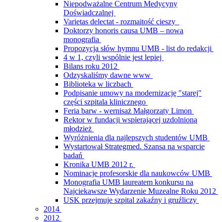
Niepodważalne Centrum Medycyny
Doświadczalnej
Varietas delectat - rozmaitość cieszy
Doktorzy honoris causa UMB – nowa
monografia
Propozycja słów hymnu UMB - list do redakcji
4 w 1, czyli wspólnie jest lepiej
Bilans roku 2012
Odzyskaliśmy dawne www
Biblioteka w liczbach
Podpisanie umowy na modernizację "starej"
części szpitala klinicznego
Feria barw - wernisaż Małgorzaty Limon
Rektor w fundacji wspierającej uzdolnioną
młodzież
Wyróżnienia dla najlepszych studentów UMB
Wystartował Strategmed. Szansa na wsparcie
badań
Kronika UMB 2012 r.
Nominacje profesorskie dla naukowców UMB
Monografia UMB laureatem konkursu na
Najciekawsze Wydarzenie Muzealne Roku 2012
USK przejmuje szpital zakaźny i gruźliczy
2014
2012