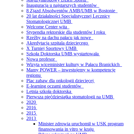
Inauguracja u najstarszych studentów
8 Zjazd Absolwentów AMB/UMB w Bostonie
20 lat działalności Specjalistycznej Lecznicy
Stomatologicznej UMB
Welcome Center wita
Stypendia rektorskie dla studentów I roku
Rzeźby na dachu pałacu jak nowe
Akredytacja szpitala dziecięcego
X Turniej Sportowy UMB
Szkoła Doktorska UMB wystartowała
Nowa profesor
Wizyta wiceminister kultury w Pałacu Branickich
Mamy POWER – inwestujemy w kompetencje
regionu
Plac zabaw dla onkologii dziecięcej
E-learning oczami studentów
Letnia szkoła doktorska
Pierwsza pięćdziesiątka stomatologii na UMB
2020
2016
2015
2013
Minister zdrowia uruchomił w USK program
finansowania in vitro w kraju