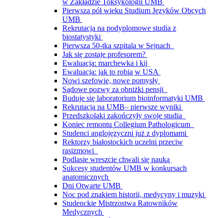
w Zakładzie Toksykologii UMB
Pierwsza pół wieku Studium Języków Obcych
UMB
Rekrutacja na podyplomowe studia z
biostatystyki
Pierwsza 50-tka szpitala w Sejnach
Jak się zostaje profesorem?
Ewaluacja: marchewka i kij
Ewaluacja: jak to robią w USA
Nowi szefowie, nowe pomysły
Sądowe pozwy za obniżki pensji
Buduje się laboratorium bioinformatyki UMB
Rekrutacja na UMB– pierwsze wyniki
Przedszkolaki zakończyły swoje studia
Koniec remontu Collegium Pathologicum
Studenci anglojęzyczni już z dyplomami
Rektorzy białostockich uczelni przeciw
rasizmowi
Podlasie wreszcie chwali się nauką
Sukcesy studentów UMB w konkursach
anatomicznych
Dni Otwarte UMB
Noc pod znakiem historii, medycyny i muzyki
Studenckie Mistrzostwa Ratowników
Medycznych