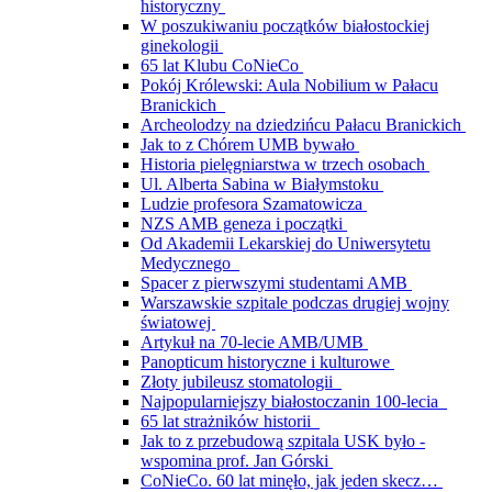
historyczny
W poszukiwaniu początków białostockiej
ginekologii
65 lat Klubu CoNieCo
Pokój Królewski: Aula Nobilium w Pałacu
Branickich
Archeolodzy na dziedzińcu Pałacu Branickich
Jak to z Chórem UMB bywało
Historia pielęgniarstwa w trzech osobach
Ul. Alberta Sabina w Białymstoku
Ludzie profesora Szamatowicza
NZS AMB geneza i początki
Od Akademii Lekarskiej do Uniwersytetu
Medycznego
Spacer z pierwszymi studentami AMB
Warszawskie szpitale podczas drugiej wojny
światowej
Artykuł na 70-lecie AMB/UMB
Panopticum historyczne i kulturowe
Złoty jubileusz stomatologii
Najpopularniejszy białostoczanin 100-lecia
65 lat strażników historii
Jak to z przebudową szpitala USK było -
wspomina prof. Jan Górski
CoNieCo. 60 lat minęło, jak jeden skecz…