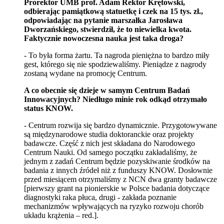
Prorektor UMB prof. Adam Rektor Krętowski,
odbierając pamiątkową statuetkę i czek na 15 tys. zł.,
odpowiadając na pytanie marszałka Jarosława
Dworzańskiego, stwierdził, że to niewielka kwota.
Faktycznie nowoczesna nauka jest taka droga?
- To była forma żartu. Ta nagroda pieniężna to bardzo miły
gest, którego się nie spodziewaliśmy. Pieniądze z nagrody
zostaną wydane na promocję Centrum.
A co obecnie się dzieje w samym Centrum Badań
Innowacyjnych? Niedługo minie rok odkąd otrzymało
status KNOW.
- Centrum rozwija się bardzo dynamicznie. Przygotowywane
są międzynarodowe studia doktoranckie oraz projekty
badawcze. Część z nich jest składana do Narodowego
Centrum Nauki. Od samego początku zakładaliśmy, że
jednym z zadań Centrum będzie pozyskiwanie środków na
badania z innych źródeł niż z funduszy KNOW. Dosłownie
przed miesiącem otrzymaliśmy z NCN dwa granty badawcze
[pierwszy grant na pionierskie w Polsce badania dotyczące
diagnostyki raka płuca, drugi - zakłada poznanie
mechanizmów wpływających na ryzyko rozwoju chorób
układu krążenia – red.].