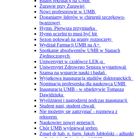
Bilans rekrutacji na UMB
Żurawie przy Żurawiej
Nowi profesorowie w UMB
Doganiamy liderów w chirurgii szczękowo-
twarzowej
Hymn. Pierwsza przymiarka
Hymn uczelni to musi być hit
Sezon polowań na granty rozpoczęty
Wydział Farmacji UMB na A+
Spotkanie absolwentów UMB w Stanach
Zjednoczonych
Uniwersytet w czołówce LEK-u
Uniwersytet Zdrowego Seniora wystartował
Szansa na wsparcie nauki i badań
Wyjątkowa inauguracja studiów doktoranckich
Nominacja profesorska dla naukowca UMB
Inauguracja UMB - w obiektywie Tomasza
Dawidziuka
Wyróżnieni i nagrodzeni podczas inauguracji
Student gani, student chwali
Nie możemy się zatrzymać - rozmowa z
rektorem
Naukowiec nowej generacji
Chór UMB wyśpiewał srebro
Zmarł dr hab. n. farm. Jakub Jabłoński – adiunkt