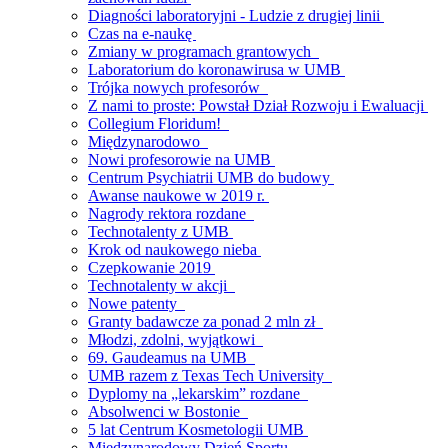
Diagności laboratoryjni - Ludzie z drugiej linii
Czas na e-naukę
Zmiany w programach grantowych
Laboratorium do koronawirusa w UMB
Trójka nowych profesorów
Z nami to proste: Powstał Dział Rozwoju i Ewaluacji
Collegium Floridum!
Międzynarodowo
Nowi profesorowie na UMB
Centrum Psychiatrii UMB do budowy
Awanse naukowe w 2019 r.
Nagrody rektora rozdane
Technotalenty z UMB
Krok od naukowego nieba
Czepkowanie 2019
Technotalenty w akcji
Nowe patenty
Granty badawcze za ponad 2 mln zł
Młodzi, zdolni, wyjątkowi
69. Gaudeamus na UMB
UMB razem z Texas Tech University
Dyplomy na „lekarskim” rozdane
Absolwenci w Bostonie
5 lat Centrum Kosmetologii UMB
Międzynarodowy Dzień Sportu