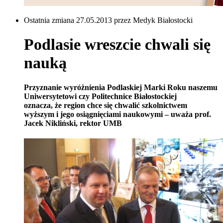
Ostatnia zmiana 27.05.2013 przez Medyk Białostocki
Podlasie wreszcie chwali się
nauką
Przyznanie wyróżnienia Podlaskiej Marki Roku naszemu
Uniwersytetowi czy Politechnice Białostockiej
oznacza, że region chce się chwalić szkolnictwem
wyższym i jego osiągnięciami naukowymi – uważa prof.
Jacek Nikliński, rektor UMB