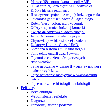
Marzec ‘68: smutna karta historii AMB
60 lat chirurgii dziecięcej w Białymstoku
Krótka historia rezonansu
Historyczne spojrzenie w głąb ludzkiego ciała
Tajemnica geniuszu Niccoló Paganiniego
Ruten /west/, polon, rad i kopernik
Odkryte tajemnice ludzkiej komórki
Święto dziedzictwa akademickiego
Jedno Muzeum – wiele inicjatyw
Chyrowiacy w białostockiej akademii
Doktorzy Honoris Causa UMB
Nieznana historia z ul. Kilińskiego 15
Tam, gdzie umarli uczą żywych
Tajemnice codzienności pierwszych
absolwentów
Tajne nauczanie w czasie II wojny światowej i
białostoccy lekarze
Tajne nauczanie medycyny w warszawskim
getcie
Tajne nauczanie histologii i embriologii
Felietony
Ręką chirurga
Wspomnienia i refleksje
Diagnoza
Paradoksy historią podszyte