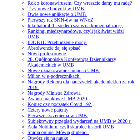
Rok z koronawirusem. Czy wreszcie damy mu radę?
Trzy nowe budynki w UMB
Dwie nowe aplikacje o UMB
Pierwszy raz SKN-ów na WNoZ
Inkubator 4.0 - siedem szans na komercjalizację
Rankingi międzynarodowe, czyli jak świat widzi
UMB
IDUB11. Przebudzenie mocy
Absolwencie daj się spisać
Nowi profesorowie
28. Ogólnopolska Konferencja Dziennikarzy
Akademickich w UMB
Nowe oznakowanie campusu UMB
Milion w e-podręcznikach
Nagrody Rektora dla nauczycieli akademickich za rok
2019
Nagrody Ministra Zdrowia
Awanse naukowe UMB 2020
Koniec czy początek Covid-19?
Cztery nowe patenty
Pierwsze szczepienia w UMB
Subiektywny przegląd wydarzeń na UMB w 2020 r
Aula Nobilium, czyli skarbiec historii UMB
Studia online. Mówią studenci
Otwórz się na naukę