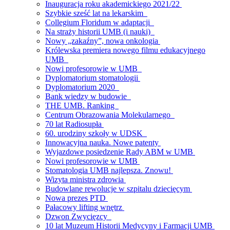
Inauguracja roku akademickiego 2021/22
Szybkie sześć lat na lekarskim
Collegium Floridum w adaptacji
Na straży historii UMB (i nauki)
Nowy „zakaźny”, nowa onkologia
Królewska premiera nowego filmu edukacyjnego
UMB
Nowi profesorowie w UMB
Dyplomatorium stomatologii
Dyplomatorium 2020
Bank wiedzy w budowie
THE UMB. Ranking
Centrum Obrazowania Molekularnego
70 lat Radiosupła
60. urodziny szkoły w UDSK
Innowacyjna nauka. Nowe patenty
Wyjazdowe posiedzenie Rady ABM w UMB
Nowi profesorowie w UMB
Stomatologia UMB najlepsza. Znowu!
Wizyta ministra zdrowia
Budowlane rewolucje w szpitalu dziecięcym
Nowa prezes PTD
Pałacowy lifting wnętrz
Dzwon Zwycięzcy
10 lat Muzeum Historii Medycyny i Farmacji UMB