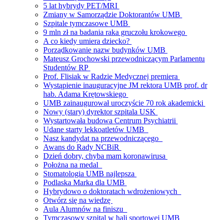
5 lat hybrydy PET/MRI
Zmiany w Samorządzie Doktorantów UMB
Szpitale tymczasowe UMB
9 mln zł na badania raka gruczołu krokowego
A co kiedy umiera dziecko?
Porządkowanie nazw budynków UMB
Mateusz Grochowski przewodniczącym Parlamentu
Studentów RP
Prof. Flisiak w Radzie Medycznej premiera
Wystąpienie inauguracyjne JM rektora UMB prof. dr
hab. Adama Krętowskiego
UMB zainaugurował uroczyście 70 rok akademicki
Nowy (stary) dyrektor szpitala USK
Wystartowała budowa Centrum Psychiatrii
Udane starty lekkoatletów UMB
Nasz kandydat na przewodniczącego
Awans do Rady NCBiR
Dzień dobry, chyba mam koronawirusa
Położna na medal
Stomatologia UMB najlepsza
Podlaska Marka dla UMB
Hybrydowo o doktoratach wdrożeniowych
Otwórz się na wiedzę
Aula Alumnów na finiszu
Tymczasowy szpital w hali sportowej UMB