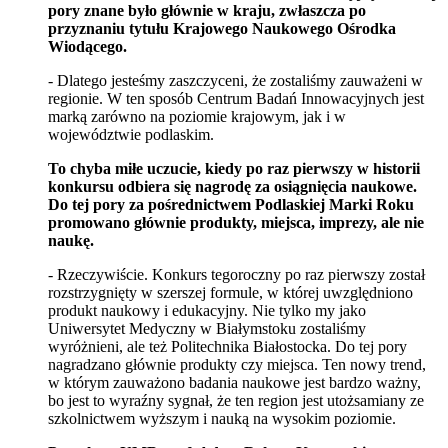
pory znane było głównie w kraju, zwłaszcza po
przyznaniu tytułu Krajowego Naukowego Ośrodka
Wiodącego.
- Dlatego jesteśmy zaszczyceni, że zostaliśmy zauważeni w
regionie. W ten sposób Centrum Badań Innowacyjnych jest
marką zarówno na poziomie krajowym, jak i w
województwie podlaskim.
To chyba miłe uczucie, kiedy po raz pierwszy w historii
konkursu odbiera się nagrodę za osiągnięcia naukowe.
Do tej pory za pośrednictwem Podlaskiej Marki Roku
promowano głównie produkty, miejsca, imprezy, ale nie
naukę.
- Rzeczywiście. Konkurs tegoroczny po raz pierwszy został
rozstrzygnięty w szerszej formule, w której uwzględniono
produkt naukowy i edukacyjny. Nie tylko my jako
Uniwersytet Medyczny w Białymstoku zostaliśmy
wyróżnieni, ale też Politechnika Białostocka. Do tej pory
nagradzano głównie produkty czy miejsca. Ten nowy trend,
w którym zauważono badania naukowe jest bardzo ważny,
bo jest to wyraźny sygnał, że ten region jest utożsamiany ze
szkolnictwem wyższym i nauką na wysokim poziomie.