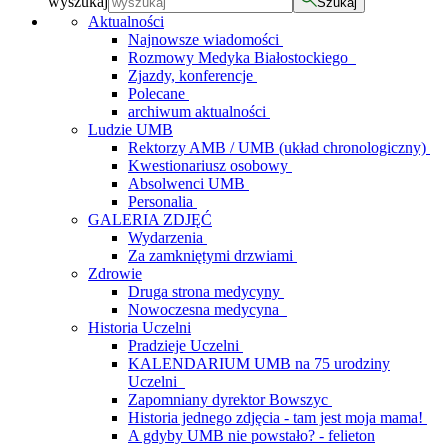
wyszukaj
Szukaj
Aktualności
Najnowsze wiadomości
Rozmowy Medyka Białostockiego
Zjazdy, konferencje
Polecane
archiwum aktualności
Ludzie UMB
Rektorzy AMB / UMB (układ chronologiczny)
Kwestionariusz osobowy
Absolwenci UMB
Personalia
GALERIA ZDJĘĆ
Wydarzenia
Za zamkniętymi drzwiami
Zdrowie
Druga strona medycyny
Nowoczesna medycyna
Historia Uczelni
Pradzieje Uczelni
KALENDARIUM UMB na 75 urodziny
Uczelni
Zapomniany dyrektor Bowszyc
Historia jednego zdjęcia - tam jest moja mama!
A gdyby UMB nie powstało? - felieton