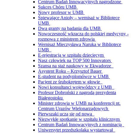
Centrum Badań Innowacyjnych nagrodzone
Sukces Chóru UMB
Nowy profesor w UMB
Śpiewające Anioły – wernisaż w Bibliotece
UMB
Dwa granty na badania dla UMB
Nowoczesność wkracza do polskiej medycyny -
rozmowa z ministrem zdrowia
Wernisaż Mieczysława Naruka w Bibliotece
UMB
E-rejestracja w szpitalu dziecięcym
Nasz człowiek na TOP 500 Innovators
Szansa na staż naukowy w Ekwadorze
Asystent Roku – Krzysztof Bauer
E-student na podyplomówce w UMB
Pacjent ze śrubokrętem w głowie
Nowi konsultanci wojewódzcy z UMB
Profesor Dobroński z nagrodą prezydenta
Białegostoku
Minister zdrowia w UMB na konferencji nt.
Centrum Urazów Wielonarządowych
Pierwszaki uczą się od nowa
Niezwykłe spotkanie w szpitalu klinicznym
Centrum Badań Innowacyjnych z nominacją
Uniwersytet przedszkolaka wystartował