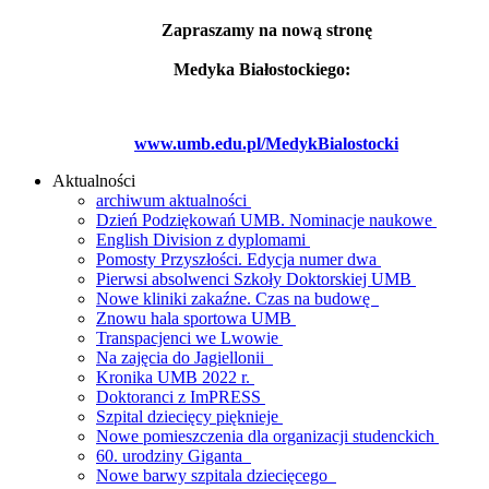
Zapraszamy na nową stronę
Medyka Białostockiego:
www.umb.edu.pl/MedykBialostocki
Aktualności
archiwum aktualności
Dzień Podziękowań UMB. Nominacje naukowe
English Division z dyplomami
Pomosty Przyszłości. Edycja numer dwa
Pierwsi absolwenci Szkoły Doktorskiej UMB
Nowe kliniki zakaźne. Czas na budowę
Znowu hala sportowa UMB
Transpacjenci we Lwowie
Na zajęcia do Jagiellonii
Kronika UMB 2022 r.
Doktoranci z ImPRESS
Szpital dziecięcy pięknieje
Nowe pomieszczenia dla organizacji studenckich
60. urodziny Giganta
Nowe barwy szpitala dziecięcego