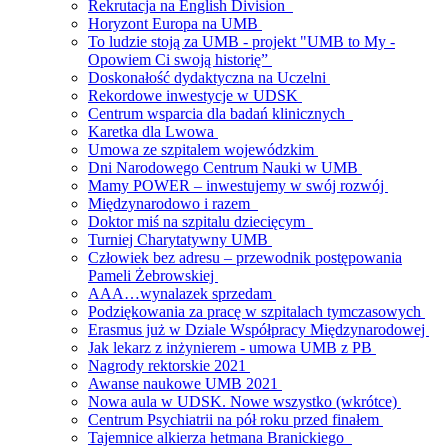
Rekrutacja na English Division
Horyzont Europa na UMB
To ludzie stoją za UMB - projekt "UMB to My -
Opowiem Ci swoją historię”
Doskonałość dydaktyczna na Uczelni
Rekordowe inwestycje w UDSK
Centrum wsparcia dla badań klinicznych
Karetka dla Lwowa
Umowa ze szpitalem wojewódzkim
Dni Narodowego Centrum Nauki w UMB
Mamy POWER – inwestujemy w swój rozwój
Międzynarodowo i razem
Doktor miś na szpitalu dziecięcym
Turniej Charytatywny UMB
Człowiek bez adresu – przewodnik postępowania
Pameli Żebrowskiej
AAA…wynalazek sprzedam
Podziękowania za pracę w szpitalach tymczasowych
Erasmus już w Dziale Współpracy Międzynarodowej
Jak lekarz z inżynierem - umowa UMB z PB
Nagrody rektorskie 2021
Awanse naukowe UMB 2021
Nowa aula w UDSK. Nowe wszystko (wkrótce)
Centrum Psychiatrii na pół roku przed finałem
Tajemnice alkierza hetmana Branickiego