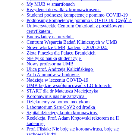
My MUB w smartfonach
Rezydenci do walki z koronawirusem
Studenci podnoszą kompetencje pomimo COVID-19
Podnosimy kompetencje pomimo COVID-19. Część 2
Uniwersyteckie Centrum Onkologii z prestiżowym
certyfikatem
Budowlańcy na uczelni
Centrum Wsparcia Badań Klinicznych w UMB
Nowe władze UMB, kadencja 2020-2024
Złota Pinezka dla Pałacu Branickich
Nie tylko nauką student żyje
Nowy profesor na UMB
Ulica prof. Andrzeja Kalicińskiego
Aula Alumnów w budowie
Nadzieja w leczeniu COVID-19
UMB będzie współpracować z LO Infotech
START dla dr Mateusza Maciejczyka
Koronawirus nas nie zatrzyma
Dziękujemy za pomoc medykom
Laboratorium Sars-CoV2 od środka
Szpital dziecięcy kontra koronawirus
Reelekcja. Prof. Adam Krętowski rektorem na II
kadencję
Prof. Flisiak: Nie boję się koronawirusa, boję się
zachowań ludzi