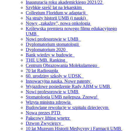
Inauguracja roku akademickiego 2021/22
Szybkie sześć lat na lekarskim
Collegium Floridum w adaptacji
Na straży historii UMB (i nauki)
Nowy „zakaźny”, nowa onkologia
Królewska premiera nowego filmu edukacyjnego
UMB
Nowi profesorowie w UMB
Dyplomatorium stomatologii
Dyplomatorium 2020
Bank wiedzy w budowie
THE UMB. Ranking
Centrum Obrazowania Molekularnego
70 lat Radiosupła
60. urodziny szkoły w UDSK
Innowacyjna nauka. Nowe patenty
Wyjazdowe posiedzenie Rady ABM w UMB
Nowi profesorowie w UMB
Stomatologia UMB najlepsza. Znowu!
Wizyta ministra zdrowia
Budowlane rewolucje w szpitalu dziecięcym
Nowa prezes PTD
Pałacowy lifting wnętrz
Dzwon Zwycięzcy
10 lat Muzeum Historii Medycyny i Farmacji UMB