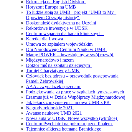
Rekrutacja na English Division
Horyzont Europa na UMB
To ludzie stoją za UMB - projekt "UMB to My -
Opowiem Ci swoją historię”
Doskonałość dydaktyczna na Uczelni
Rekordowe inwestycje w UDSK
Centrum wsparcia dla badań klinicznych
Karetka dla Lwowa
Umowa ze szpitalem wojewódzkim
Dni Narodowego Centrum Nauki w UMB
Mamy POWER – inwestujemy w swój rozwój
Międzynarodowo i razem
Doktor miś na szpitalu dziecięcym
Turniej Charytatywny UMB
Człowiek bez adresu – przewodnik postępowania
Pameli Żebrowskiej
AAA…wynalazek sprzedam
Podziękowania za pracę w szpitalach tymczasowych
Erasmus już w Dziale Współpracy Międzynarodowej
Jak lekarz z inżynierem - umowa UMB z PB
Nagrody rektorskie 2021
Awanse naukowe UMB 2021
Nowa aula w UDSK. Nowe wszystko (wkrótce)
Centrum Psychiatrii na pół roku przed finałem
Tajemnice alkierza hetmana Branickiego