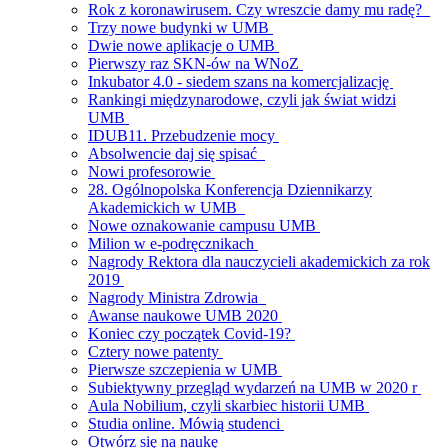
Rok z koronawirusem. Czy wreszcie damy mu radę?
Trzy nowe budynki w UMB
Dwie nowe aplikacje o UMB
Pierwszy raz SKN-ów na WNoZ
Inkubator 4.0 - siedem szans na komercjalizację
Rankingi międzynarodowe, czyli jak świat widzi
UMB
IDUB11. Przebudzenie mocy
Absolwencie daj się spisać
Nowi profesorowie
28. Ogólnopolska Konferencja Dziennikarzy
Akademickich w UMB
Nowe oznakowanie campusu UMB
Milion w e-podręcznikach
Nagrody Rektora dla nauczycieli akademickich za rok
2019
Nagrody Ministra Zdrowia
Awanse naukowe UMB 2020
Koniec czy początek Covid-19?
Cztery nowe patenty
Pierwsze szczepienia w UMB
Subiektywny przegląd wydarzeń na UMB w 2020 r
Aula Nobilium, czyli skarbiec historii UMB
Studia online. Mówią studenci
Otwórz się na naukę