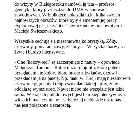
do wizyty w Białegostoku namówił ją tata – profesor
genetyki, który przyjeżdżał do UMB w sprawach
zawodowych. W bibliotece pokazała m.in. kilka swoich
najnowszych obrazów, które były elementem jej pracy
dyplomowej pt. „tête-à-tête” stworzonej w pracowni prof.
Macieja Świeszewskiego.
Wszystkie cechują się niesamowitą kolorystyką. Żółty,
czerwony, pomarańczowy, zielony… Wszystkie barwy są
żywe i bardzo intensywne.
- One [kolory-red.] są zaczerpnięte z natury – opowiada
Małgorzata Limon. - Robię dużo fotografii, które potem
przeglądam i te kolory biorę prosto z kwiatów, drzew i
przekładam je na paletę. Np. maki w Turcji mają niesamowite
czerwone pigmenty i długo szukałam takiej farby, żeby
oddała tę wyrazistość. Nawet niebo nie wszędzie jest takie
samo. W krajach południowych jest bardziej intensywne. U
włoskich malarzy niebo jest bardziej niebieskie niż u nas. U
nas jest połączone z szarością.