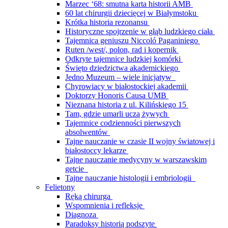
Marzec ‘68: smutna karta historii AMB
60 lat chirurgii dziecięcej w Białymstoku
Krótka historia rezonansu
Historyczne spojrzenie w głąb ludzkiego ciała
Tajemnica geniuszu Niccoló Paganiniego
Ruten /west/, polon, rad i kopernik
Odkryte tajemnice ludzkiej komórki
Święto dziedzictwa akademickiego
Jedno Muzeum – wiele inicjatyw
Chyrowiacy w białostockiej akademii
Doktorzy Honoris Causa UMB
Nieznana historia z ul. Kilińskiego 15
Tam, gdzie umarli uczą żywych
Tajemnice codzienności pierwszych
absolwentów
Tajne nauczanie w czasie II wojny światowej i
białostoccy lekarze
Tajne nauczanie medycyny w warszawskim
getcie
Tajne nauczanie histologii i embriologii
Felietony
Ręką chirurga
Wspomnienia i refleksje
Diagnoza
Paradoksy historią podszyte