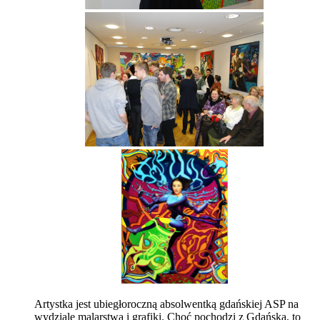
Artystka jest ubiegłoroczną absolwentką gdańskiej ASP na
wydziale malarstwa i grafiki. Choć pochodzi z Gdańska, to