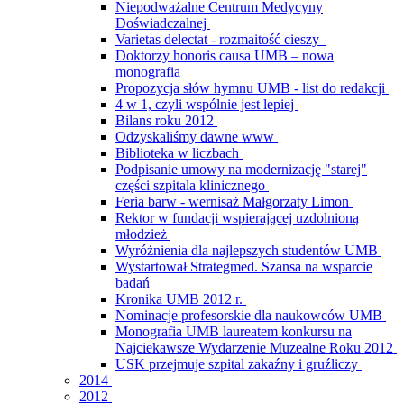
Niepodważalne Centrum Medycyny
Doświadczalnej
Varietas delectat - rozmaitość cieszy
Doktorzy honoris causa UMB – nowa
monografia
Propozycja słów hymnu UMB - list do redakcji
4 w 1, czyli wspólnie jest lepiej
Bilans roku 2012
Odzyskaliśmy dawne www
Biblioteka w liczbach
Podpisanie umowy na modernizację "starej"
części szpitala klinicznego
Feria barw - wernisaż Małgorzaty Limon
Rektor w fundacji wspierającej uzdolnioną
młodzież
Wyróżnienia dla najlepszych studentów UMB
Wystartował Strategmed. Szansa na wsparcie
badań
Kronika UMB 2012 r.
Nominacje profesorskie dla naukowców UMB
Monografia UMB laureatem konkursu na
Najciekawsze Wydarzenie Muzealne Roku 2012
USK przejmuje szpital zakaźny i gruźliczy
2014
2012