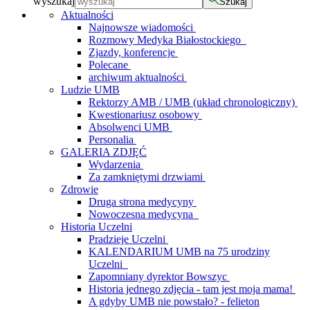
wyszukaj
Szukaj
Aktualności
Najnowsze wiadomości
Rozmowy Medyka Białostockiego
Zjazdy, konferencje
Polecane
archiwum aktualności
Ludzie UMB
Rektorzy AMB / UMB (układ chronologiczny)
Kwestionariusz osobowy
Absolwenci UMB
Personalia
GALERIA ZDJĘĆ
Wydarzenia
Za zamkniętymi drzwiami
Zdrowie
Druga strona medycyny
Nowoczesna medycyna
Historia Uczelni
Pradzieje Uczelni
KALENDARIUM UMB na 75 urodziny
Uczelni
Zapomniany dyrektor Bowszyc
Historia jednego zdjęcia - tam jest moja mama!
A gdyby UMB nie powstało? - felieton