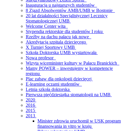
Inauguracja u najstarszych studentów
8 Zjazd Absolwentów AMB/UMB w Bostonie
20 lat działalności Specjalistycznej Lecznicy
Stomatologicznej UMB
Welcome Center wita
Stypendia rektorskie dla studentów I roku
Rzeźby na dachu pałacu jak nowe
Akredytacja szpitala dziecięcego
X Turniej Sportowy UMB
Szkoła Doktorska UMB wystartowała
Nowa profesor
Wizyta wiceminister kultury w Pałacu Branickich
Mamy POWER – inwestujemy w kompetencje
regionu
Plac zabaw dla onkologii dziecięcej
E-learning oczami studentów
Letnia szkoła doktorska
Pierwsza pięćdziesiątka stomatologii na UMB
2020
2016
2015
2013
Minister zdrowia uruchomił w USK program
finansowania in vitro w kraju