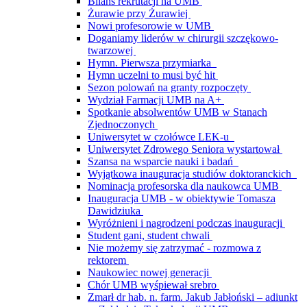
Bilans rekrutacji na UMB
Żurawie przy Żurawiej
Nowi profesorowie w UMB
Doganiamy liderów w chirurgii szczękowo-
twarzowej
Hymn. Pierwsza przymiarka
Hymn uczelni to musi być hit
Sezon polowań na granty rozpoczęty
Wydział Farmacji UMB na A+
Spotkanie absolwentów UMB w Stanach
Zjednoczonych
Uniwersytet w czołówce LEK-u
Uniwersytet Zdrowego Seniora wystartował
Szansa na wsparcie nauki i badań
Wyjątkowa inauguracja studiów doktoranckich
Nominacja profesorska dla naukowca UMB
Inauguracja UMB - w obiektywie Tomasza
Dawidziuka
Wyróżnieni i nagrodzeni podczas inauguracji
Student gani, student chwali
Nie możemy się zatrzymać - rozmowa z
rektorem
Naukowiec nowej generacji
Chór UMB wyśpiewał srebro
Zmarł dr hab. n. farm. Jakub Jabłoński – adiunkt