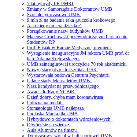
5 lat hybrydy PET/MRI
Zmiany w Samorządzie Doktorantów UMB
Szpitale tymczasowe UMB
9 mln zł na badania raka gruczołu krokowego
A co kiedy umiera dziecko?
Porządkowanie nazw budynków UMB
Mateusz Grochowski przewodniczącym Parlamentu
Studentów RP
Prof. Flisiak w Radzie Medycznej premiera
Wystąpienie inauguracyjne JM rektora UMB prof. dr
hab. Adama Krętowskiego
UMB zainaugurował uroczyście 70 rok akademicki
Nowy (stary) dyrektor szpitala USK
Wystartowała budowa Centrum Psychiatrii
Udane starty lekkoatletów UMB
Nasz kandydat na przewodniczącego
Awans do Rady NCBiR
Dzień dobry, chyba mam koronawirusa
Położna na medal
Stomatologia UMB najlepsza
Podlaska Marka dla UMB
Hybrydowo o doktoratach wdrożeniowych
Otwórz się na wiedzę
Aula Alumnów na finiszu
Tymczasowy szpital w hali sportowej UMB