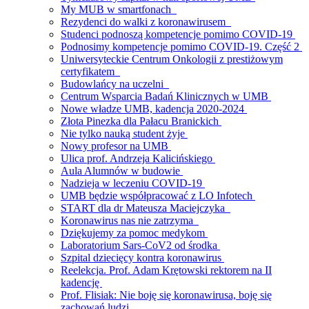
My MUB w smartfonach
Rezydenci do walki z koronawirusem
Studenci podnoszą kompetencje pomimo COVID-19
Podnosimy kompetencje pomimo COVID-19. Część 2
Uniwersyteckie Centrum Onkologii z prestiżowym
certyfikatem
Budowlańcy na uczelni
Centrum Wsparcia Badań Klinicznych w UMB
Nowe władze UMB, kadencja 2020-2024
Złota Pinezka dla Pałacu Branickich
Nie tylko nauką student żyje
Nowy profesor na UMB
Ulica prof. Andrzeja Kalicińskiego
Aula Alumnów w budowie
Nadzieja w leczeniu COVID-19
UMB będzie współpracować z LO Infotech
START dla dr Mateusza Maciejczyka
Koronawirus nas nie zatrzyma
Dziękujemy za pomoc medykom
Laboratorium Sars-CoV2 od środka
Szpital dziecięcy kontra koronawirus
Reelekcja. Prof. Adam Krętowski rektorem na II
kadencję
Prof. Flisiak: Nie boję się koronawirusa, boję się
zachowań ludzi