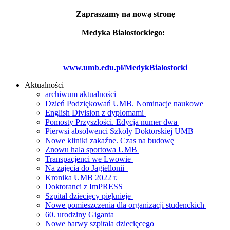
Zapraszamy na nową stronę
Medyka Białostockiego:
www.umb.edu.pl/MedykBialostocki
Aktualności
archiwum aktualności
Dzień Podziękowań UMB. Nominacje naukowe
English Division z dyplomami
Pomosty Przyszłości. Edycja numer dwa
Pierwsi absolwenci Szkoły Doktorskiej UMB
Nowe kliniki zakaźne. Czas na budowę
Znowu hala sportowa UMB
Transpacjenci we Lwowie
Na zajęcia do Jagiellonii
Kronika UMB 2022 r.
Doktoranci z ImPRESS
Szpital dziecięcy pięknieje
Nowe pomieszczenia dla organizacji studenckich
60. urodziny Giganta
Nowe barwy szpitala dziecięcego