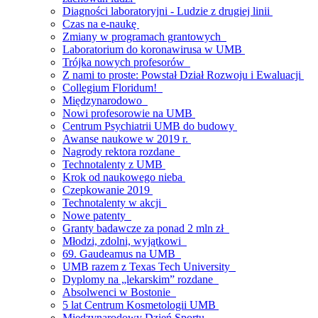
Diagności laboratoryjni - Ludzie z drugiej linii
Czas na e-naukę
Zmiany w programach grantowych
Laboratorium do koronawirusa w UMB
Trójka nowych profesorów
Z nami to proste: Powstał Dział Rozwoju i Ewaluacji
Collegium Floridum!
Międzynarodowo
Nowi profesorowie na UMB
Centrum Psychiatrii UMB do budowy
Awanse naukowe w 2019 r.
Nagrody rektora rozdane
Technotalenty z UMB
Krok od naukowego nieba
Czepkowanie 2019
Technotalenty w akcji
Nowe patenty
Granty badawcze za ponad 2 mln zł
Młodzi, zdolni, wyjątkowi
69. Gaudeamus na UMB
UMB razem z Texas Tech University
Dyplomy na „lekarskim” rozdane
Absolwenci w Bostonie
5 lat Centrum Kosmetologii UMB
Międzynarodowy Dzień Sportu