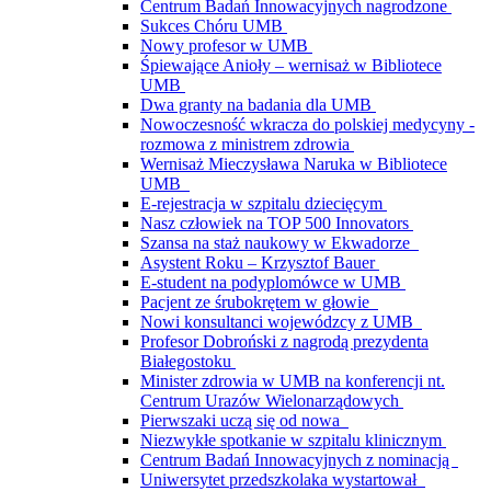
Centrum Badań Innowacyjnych nagrodzone
Sukces Chóru UMB
Nowy profesor w UMB
Śpiewające Anioły – wernisaż w Bibliotece
UMB
Dwa granty na badania dla UMB
Nowoczesność wkracza do polskiej medycyny -
rozmowa z ministrem zdrowia
Wernisaż Mieczysława Naruka w Bibliotece
UMB
E-rejestracja w szpitalu dziecięcym
Nasz człowiek na TOP 500 Innovators
Szansa na staż naukowy w Ekwadorze
Asystent Roku – Krzysztof Bauer
E-student na podyplomówce w UMB
Pacjent ze śrubokrętem w głowie
Nowi konsultanci wojewódzcy z UMB
Profesor Dobroński z nagrodą prezydenta
Białegostoku
Minister zdrowia w UMB na konferencji nt.
Centrum Urazów Wielonarządowych
Pierwszaki uczą się od nowa
Niezwykłe spotkanie w szpitalu klinicznym
Centrum Badań Innowacyjnych z nominacją
Uniwersytet przedszkolaka wystartował