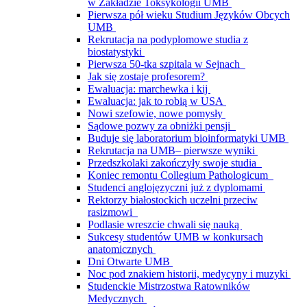
w Zakładzie Toksykologii UMB
Pierwsza pół wieku Studium Języków Obcych
UMB
Rekrutacja na podyplomowe studia z
biostatystyki
Pierwsza 50-tka szpitala w Sejnach
Jak się zostaje profesorem?
Ewaluacja: marchewka i kij
Ewaluacja: jak to robią w USA
Nowi szefowie, nowe pomysły
Sądowe pozwy za obniżki pensji
Buduje się laboratorium bioinformatyki UMB
Rekrutacja na UMB– pierwsze wyniki
Przedszkolaki zakończyły swoje studia
Koniec remontu Collegium Pathologicum
Studenci anglojęzyczni już z dyplomami
Rektorzy białostockich uczelni przeciw
rasizmowi
Podlasie wreszcie chwali się nauką
Sukcesy studentów UMB w konkursach
anatomicznych
Dni Otwarte UMB
Noc pod znakiem historii, medycyny i muzyki
Studenckie Mistrzostwa Ratowników
Medycznych