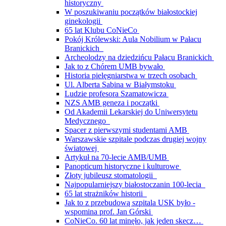
historyczny
W poszukiwaniu początków białostockiej
ginekologii
65 lat Klubu CoNieCo
Pokój Królewski: Aula Nobilium w Pałacu
Branickich
Archeolodzy na dziedzińcu Pałacu Branickich
Jak to z Chórem UMB bywało
Historia pielęgniarstwa w trzech osobach
Ul. Alberta Sabina w Białymstoku
Ludzie profesora Szamatowicza
NZS AMB geneza i początki
Od Akademii Lekarskiej do Uniwersytetu
Medycznego
Spacer z pierwszymi studentami AMB
Warszawskie szpitale podczas drugiej wojny
światowej
Artykuł na 70-lecie AMB/UMB
Panopticum historyczne i kulturowe
Złoty jubileusz stomatologii
Najpopularniejszy białostoczanin 100-lecia
65 lat strażników historii
Jak to z przebudową szpitala USK było -
wspomina prof. Jan Górski
CoNieCo. 60 lat minęło, jak jeden skecz…