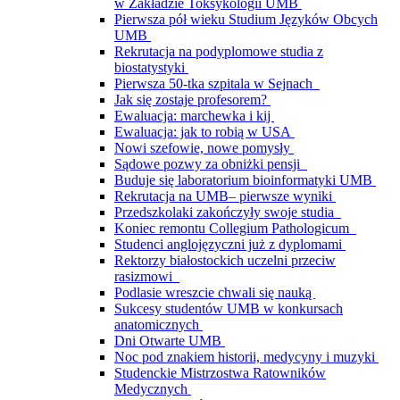
w Zakładzie Toksykologii UMB
Pierwsza pół wieku Studium Języków Obcych
UMB
Rekrutacja na podyplomowe studia z
biostatystyki
Pierwsza 50-tka szpitala w Sejnach
Jak się zostaje profesorem?
Ewaluacja: marchewka i kij
Ewaluacja: jak to robią w USA
Nowi szefowie, nowe pomysły
Sądowe pozwy za obniżki pensji
Buduje się laboratorium bioinformatyki UMB
Rekrutacja na UMB– pierwsze wyniki
Przedszkolaki zakończyły swoje studia
Koniec remontu Collegium Pathologicum
Studenci anglojęzyczni już z dyplomami
Rektorzy białostockich uczelni przeciw
rasizmowi
Podlasie wreszcie chwali się nauką
Sukcesy studentów UMB w konkursach
anatomicznych
Dni Otwarte UMB
Noc pod znakiem historii, medycyny i muzyki
Studenckie Mistrzostwa Ratowników
Medycznych