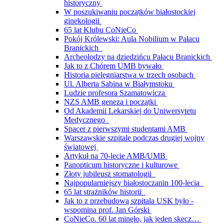
historyczny
W poszukiwaniu początków białostockiej
ginekologii
65 lat Klubu CoNieCo
Pokój Królewski: Aula Nobilium w Pałacu
Branickich
Archeolodzy na dziedzińcu Pałacu Branickich
Jak to z Chórem UMB bywało
Historia pielęgniarstwa w trzech osobach
Ul. Alberta Sabina w Białymstoku
Ludzie profesora Szamatowicza
NZS AMB geneza i początki
Od Akademii Lekarskiej do Uniwersytetu
Medycznego
Spacer z pierwszymi studentami AMB
Warszawskie szpitale podczas drugiej wojny
światowej
Artykuł na 70-lecie AMB/UMB
Panopticum historyczne i kulturowe
Złoty jubileusz stomatologii
Najpopularniejszy białostoczanin 100-lecia
65 lat strażników historii
Jak to z przebudową szpitala USK było -
wspomina prof. Jan Górski
CoNieCo. 60 lat minęło, jak jeden skecz…