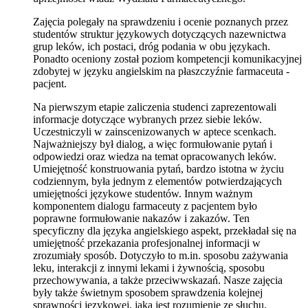
Zajęcia polegały na sprawdzeniu i ocenie poznanych przez
studentów struktur językowych dotyczących nazewnictwa
grup leków, ich postaci, dróg podania w obu językach.
Ponadto oceniony został poziom kompetencji komunikacyjnej
zdobytej w języku angielskim na płaszczyźnie farmaceuta -
pacjent.
Na pierwszym etapie zaliczenia studenci zaprezentowali
informacje dotyczące wybranych przez siebie leków.
Uczestniczyli w zainscenizowanych w aptece scenkach.
Najważniejszy był dialog, a więc formułowanie pytań i
odpowiedzi oraz wiedza na temat opracowanych leków.
Umiejętność konstruowania pytań, bardzo istotna w życiu
codziennym, była jednym z elementów potwierdzających
umiejętności językowe studentów. Innym ważnym
komponentem dialogu farmaceuty z pacjentem było
poprawne formułowanie nakazów i zakazów. Ten
specyficzny dla języka angielskiego aspekt, przekładał się na
umiejętność przekazania profesjonalnej informacji w
zrozumiały sposób. Dotyczyło to m.in. sposobu zażywania
leku, interakcji z innymi lekami i żywnością, sposobu
przechowywania, a także przeciwwskazań. Nasze zajęcia
były także świetnym sposobem sprawdzenia kolejnej
sprawności językowej, jaką jest rozumienie ze słuchu.