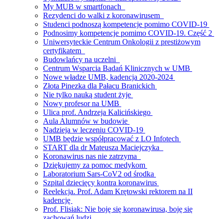
My MUB w smartfonach
Rezydenci do walki z koronawirusem
Studenci podnoszą kompetencje pomimo COVID-19
Podnosimy kompetencje pomimo COVID-19. Część 2
Uniwersyteckie Centrum Onkologii z prestiżowym
certyfikatem
Budowlańcy na uczelni
Centrum Wsparcia Badań Klinicznych w UMB
Nowe władze UMB, kadencja 2020-2024
Złota Pinezka dla Pałacu Branickich
Nie tylko nauką student żyje
Nowy profesor na UMB
Ulica prof. Andrzeja Kalicińskiego
Aula Alumnów w budowie
Nadzieja w leczeniu COVID-19
UMB będzie współpracować z LO Infotech
START dla dr Mateusza Maciejczyka
Koronawirus nas nie zatrzyma
Dziękujemy za pomoc medykom
Laboratorium Sars-CoV2 od środka
Szpital dziecięcy kontra koronawirus
Reelekcja. Prof. Adam Krętowski rektorem na II
kadencję
Prof. Flisiak: Nie boję się koronawirusa, boję się
zachowań ludzi