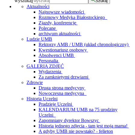
wyszukaj
Szukaj
Aktualności
Najnowsze wiadomości
Rozmowy Medyka Białostockiego
Zjazdy, konferencje
Polecane
archiwum aktualności
Ludzie UMB
Rektorzy AMB / UMB (układ chronologiczny)
Kwestionariusz osobowy
Absolwenci UMB
Personalia
GALERIA ZDJĘĆ
Wydarzenia
Za zamkniętymi drzwiami
Zdrowie
Druga strona medycyny
Nowoczesna medycyna
Historia Uczelni
Pradzieje Uczelni
KALENDARIUM UMB na 75 urodziny
Uczelni
Zapomniany dyrektor Bowszyc
Historia jednego zdjęcia - tam jest moja mama!
A gdyby UMB nie powstało? - felieton