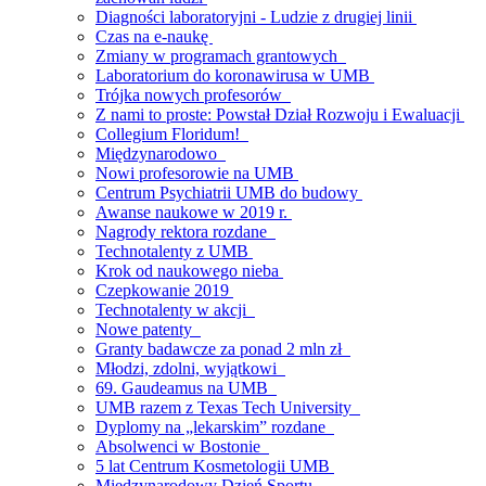
Diagności laboratoryjni - Ludzie z drugiej linii
Czas na e-naukę
Zmiany w programach grantowych
Laboratorium do koronawirusa w UMB
Trójka nowych profesorów
Z nami to proste: Powstał Dział Rozwoju i Ewaluacji
Collegium Floridum!
Międzynarodowo
Nowi profesorowie na UMB
Centrum Psychiatrii UMB do budowy
Awanse naukowe w 2019 r.
Nagrody rektora rozdane
Technotalenty z UMB
Krok od naukowego nieba
Czepkowanie 2019
Technotalenty w akcji
Nowe patenty
Granty badawcze za ponad 2 mln zł
Młodzi, zdolni, wyjątkowi
69. Gaudeamus na UMB
UMB razem z Texas Tech University
Dyplomy na „lekarskim” rozdane
Absolwenci w Bostonie
5 lat Centrum Kosmetologii UMB
Międzynarodowy Dzień Sportu