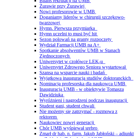
Bilans rekrutacji na UMB
Żurawie przy Żurawiej
Nowi profesorowie w UMB
Doganiamy liderów w chirurgii szczękowo-
twarzowej
Hymn. Pierwsza przymiarka
Hymn uczelni to musi być hit
Sezon polowań na granty rozpoczęty
Wydział Farmacji UMB na A+
Spotkanie absolwentów UMB w Stanach
Zjednoczonych
Uniwersytet w czołówce LEK-u
Uniwersytet Zdrowego Seniora wystartował
Szansa na wsparcie nauki i badań
Wyjątkowa inauguracja studiów doktoranckich
Nominacja profesorska dla naukowca UMB
Inauguracja UMB - w obiektywie Tomasza
Dawidziuka
Wyróżnieni i nagrodzeni podczas inauguracji
Student gani, student chwali
Nie możemy się zatrzymać - rozmowa z
rektorem
Naukowiec nowej generacji
Chór UMB wyśpiewał srebro
Zmarł dr hab. n. farm. Jakub Jabłoński – adiunkt