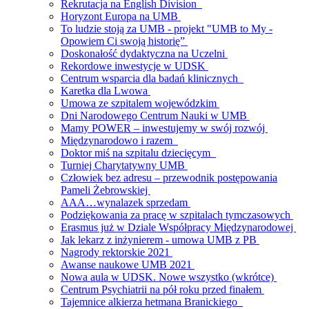
Rekrutacja na English Division
Horyzont Europa na UMB
To ludzie stoją za UMB - projekt "UMB to My -
Opowiem Ci swoją historię”
Doskonałość dydaktyczna na Uczelni
Rekordowe inwestycje w UDSK
Centrum wsparcia dla badań klinicznych
Karetka dla Lwowa
Umowa ze szpitalem wojewódzkim
Dni Narodowego Centrum Nauki w UMB
Mamy POWER – inwestujemy w swój rozwój
Międzynarodowo i razem
Doktor miś na szpitalu dziecięcym
Turniej Charytatywny UMB
Człowiek bez adresu – przewodnik postępowania
Pameli Żebrowskiej
AAA…wynalazek sprzedam
Podziękowania za pracę w szpitalach tymczasowych
Erasmus już w Dziale Współpracy Międzynarodowej
Jak lekarz z inżynierem - umowa UMB z PB
Nagrody rektorskie 2021
Awanse naukowe UMB 2021
Nowa aula w UDSK. Nowe wszystko (wkrótce)
Centrum Psychiatrii na pół roku przed finałem
Tajemnice alkierza hetmana Branickiego