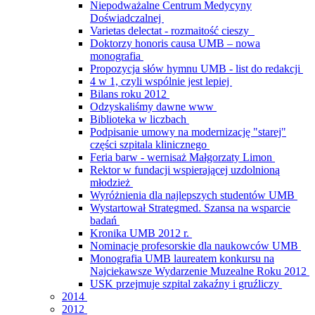
Niepodważalne Centrum Medycyny
Doświadczalnej
Varietas delectat - rozmaitość cieszy
Doktorzy honoris causa UMB – nowa
monografia
Propozycja słów hymnu UMB - list do redakcji
4 w 1, czyli wspólnie jest lepiej
Bilans roku 2012
Odzyskaliśmy dawne www
Biblioteka w liczbach
Podpisanie umowy na modernizację "starej"
części szpitala klinicznego
Feria barw - wernisaż Małgorzaty Limon
Rektor w fundacji wspierającej uzdolnioną
młodzież
Wyróżnienia dla najlepszych studentów UMB
Wystartował Strategmed. Szansa na wsparcie
badań
Kronika UMB 2012 r.
Nominacje profesorskie dla naukowców UMB
Monografia UMB laureatem konkursu na
Najciekawsze Wydarzenie Muzealne Roku 2012
USK przejmuje szpital zakaźny i gruźliczy
2014
2012