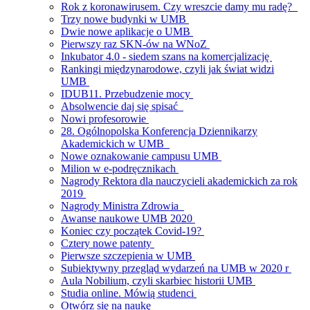
Rok z koronawirusem. Czy wreszcie damy mu radę?
Trzy nowe budynki w UMB
Dwie nowe aplikacje o UMB
Pierwszy raz SKN-ów na WNoZ
Inkubator 4.0 - siedem szans na komercjalizację
Rankingi międzynarodowe, czyli jak świat widzi
UMB
IDUB11. Przebudzenie mocy
Absolwencie daj się spisać
Nowi profesorowie
28. Ogólnopolska Konferencja Dziennikarzy
Akademickich w UMB
Nowe oznakowanie campusu UMB
Milion w e-podręcznikach
Nagrody Rektora dla nauczycieli akademickich za rok
2019
Nagrody Ministra Zdrowia
Awanse naukowe UMB 2020
Koniec czy początek Covid-19?
Cztery nowe patenty
Pierwsze szczepienia w UMB
Subiektywny przegląd wydarzeń na UMB w 2020 r
Aula Nobilium, czyli skarbiec historii UMB
Studia online. Mówią studenci
Otwórz się na naukę