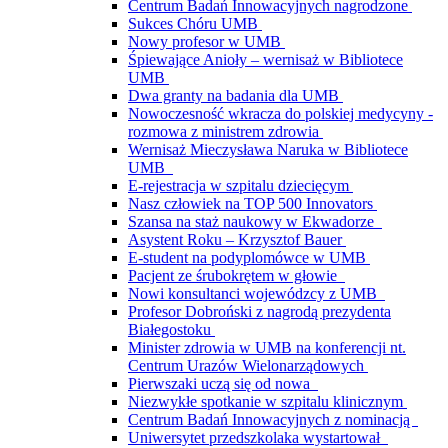
Centrum Badań Innowacyjnych nagrodzone
Sukces Chóru UMB
Nowy profesor w UMB
Śpiewające Anioły – wernisaż w Bibliotece
UMB
Dwa granty na badania dla UMB
Nowoczesność wkracza do polskiej medycyny -
rozmowa z ministrem zdrowia
Wernisaż Mieczysława Naruka w Bibliotece
UMB
E-rejestracja w szpitalu dziecięcym
Nasz człowiek na TOP 500 Innovators
Szansa na staż naukowy w Ekwadorze
Asystent Roku – Krzysztof Bauer
E-student na podyplomówce w UMB
Pacjent ze śrubokrętem w głowie
Nowi konsultanci wojewódzcy z UMB
Profesor Dobroński z nagrodą prezydenta
Białegostoku
Minister zdrowia w UMB na konferencji nt.
Centrum Urazów Wielonarządowych
Pierwszaki uczą się od nowa
Niezwykłe spotkanie w szpitalu klinicznym
Centrum Badań Innowacyjnych z nominacją
Uniwersytet przedszkolaka wystartował