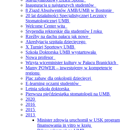
Inauguracja u najstarszych studentów
8 Zjazd Absolwentów AMB/UMB w Bostonie
20 lat działalności Specjalistycznej Lecznicy
Stomatologicznej UMB
Welcome Center wita
Stypendia rektorskie dla studentów I roku
Rzeźby na dachu pałacu jak nowe
Akredytacja szpitala dziecięcego
X Turniej Sportowy UMB
Szkoła Doktorska UMB wystartowała
Nowa profesor
Wizyta wiceminister kultury w Pałacu Branickich
Mamy POWER – inwestujemy w kompetencje
regionu
Plac zabaw dla onkologii dziecięcej
E-learning oczami studentów
Letnia szkoła doktorska
Pierwsza pięćdziesiątka stomatologii na UMB
2020
2016
2015
2013
Minister zdrowia uruchomił w USK program
finansowania in vitro w kraju