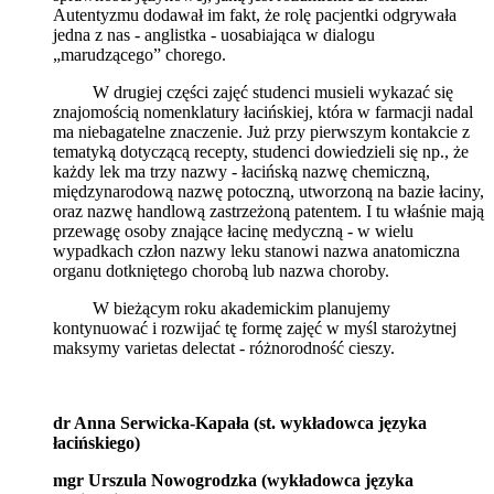
Autentyzmu dodawał im fakt, że rolę pacjentki odgrywała
jedna z nas - anglistka - uosabiająca w dialogu
„marudzącego” chorego.
W drugiej części zajęć studenci musieli wykazać się
znajomością nomenklatury łacińskiej, która w farmacji nadal
ma niebagatelne znaczenie. Już przy pierwszym kontakcie z
tematyką dotyczącą recepty, studenci dowiedzieli się np., że
każdy lek ma trzy nazwy - łacińską nazwę chemiczną,
międzynarodową nazwę potoczną, utworzoną na bazie łaciny,
oraz nazwę handlową zastrzeżoną patentem. I tu właśnie mają
przewagę osoby znające łacinę medyczną - w wielu
wypadkach człon nazwy leku stanowi nazwa anatomiczna
organu dotkniętego chorobą lub nazwa choroby.
W bieżącym roku akademickim planujemy
kontynuować i rozwijać tę formę zajęć w myśl starożytnej
maksymy varietas delectat - różnorodność cieszy.
dr Anna Serwicka-Kapała (st. wykładowca języka
łacińskiego)
mgr Urszula Nowogrodzka (wykładowca języka