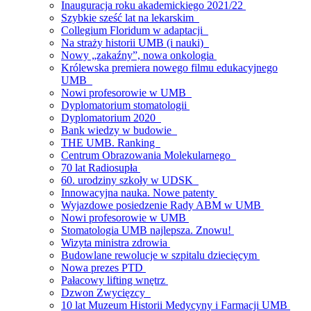
Inauguracja roku akademickiego 2021/22
Szybkie sześć lat na lekarskim
Collegium Floridum w adaptacji
Na straży historii UMB (i nauki)
Nowy „zakaźny”, nowa onkologia
Królewska premiera nowego filmu edukacyjnego
UMB
Nowi profesorowie w UMB
Dyplomatorium stomatologii
Dyplomatorium 2020
Bank wiedzy w budowie
THE UMB. Ranking
Centrum Obrazowania Molekularnego
70 lat Radiosupła
60. urodziny szkoły w UDSK
Innowacyjna nauka. Nowe patenty
Wyjazdowe posiedzenie Rady ABM w UMB
Nowi profesorowie w UMB
Stomatologia UMB najlepsza. Znowu!
Wizyta ministra zdrowia
Budowlane rewolucje w szpitalu dziecięcym
Nowa prezes PTD
Pałacowy lifting wnętrz
Dzwon Zwycięzcy
10 lat Muzeum Historii Medycyny i Farmacji UMB