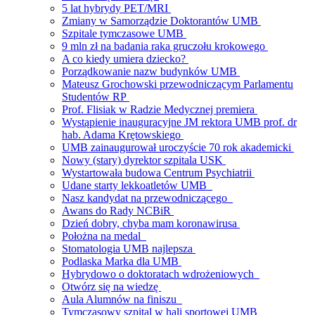
5 lat hybrydy PET/MRI
Zmiany w Samorządzie Doktorantów UMB
Szpitale tymczasowe UMB
9 mln zł na badania raka gruczołu krokowego
A co kiedy umiera dziecko?
Porządkowanie nazw budynków UMB
Mateusz Grochowski przewodniczącym Parlamentu
Studentów RP
Prof. Flisiak w Radzie Medycznej premiera
Wystąpienie inauguracyjne JM rektora UMB prof. dr
hab. Adama Krętowskiego
UMB zainaugurował uroczyście 70 rok akademicki
Nowy (stary) dyrektor szpitala USK
Wystartowała budowa Centrum Psychiatrii
Udane starty lekkoatletów UMB
Nasz kandydat na przewodniczącego
Awans do Rady NCBiR
Dzień dobry, chyba mam koronawirusa
Położna na medal
Stomatologia UMB najlepsza
Podlaska Marka dla UMB
Hybrydowo o doktoratach wdrożeniowych
Otwórz się na wiedzę
Aula Alumnów na finiszu
Tymczasowy szpital w hali sportowej UMB