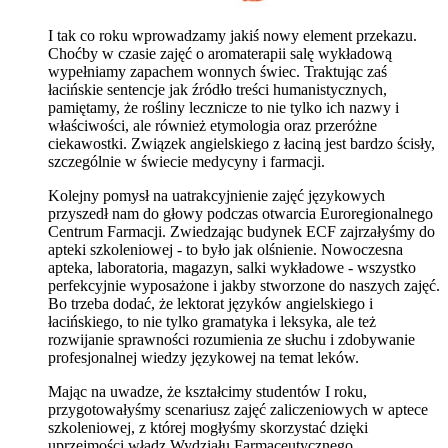
I tak co roku wprowadzamy jakiś nowy element przekazu.
Choćby w czasie zajęć o aromaterapii salę wykładową
wypełniamy zapachem wonnych świec. Traktując zaś
łacińskie sentencje jak źródło treści humanistycznych,
pamiętamy, że rośliny lecznicze to nie tylko ich nazwy i
właściwości, ale również etymologia oraz przeróżne
ciekawostki. Związek angielskiego z łaciną jest bardzo ścisły,
szczególnie w świecie medycyny i farmacji.
Kolejny pomysł na uatrakcyjnienie zajęć językowych
przyszedł nam do głowy podczas otwarcia Euroregionalnego
Centrum Farmacji. Zwiedzając budynek ECF zajrzałyśmy do
apteki szkoleniowej - to było jak olśnienie. Nowoczesna
apteka, laboratoria, magazyn, salki wykładowe - wszystko
perfekcyjnie wyposażone i jakby stworzone do naszych zajęć.
Bo trzeba dodać, że lektorat języków angielskiego i
łacińskiego, to nie tylko gramatyka i leksyka, ale też
rozwijanie sprawności rozumienia ze słuchu i zdobywanie
profesjonalnej wiedzy językowej na temat leków.
Mając na uwadze, że kształcimy studentów I roku,
przygotowałyśmy scenariusz zajęć zaliczeniowych w aptece
szkoleniowej, z której mogłyśmy skorzystać dzięki
uprzejmości władz Wydziału Farmaceutycznego.