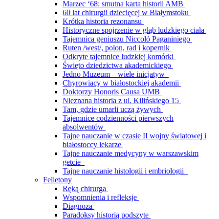
Marzec ‘68: smutna karta historii AMB
60 lat chirurgii dziecięcej w Białymstoku
Krótka historia rezonansu
Historyczne spojrzenie w głąb ludzkiego ciała
Tajemnica geniuszu Niccoló Paganiniego
Ruten /west/, polon, rad i kopernik
Odkryte tajemnice ludzkiej komórki
Święto dziedzictwa akademickiego
Jedno Muzeum – wiele inicjatyw
Chyrowiacy w białostockiej akademii
Doktorzy Honoris Causa UMB
Nieznana historia z ul. Kilińskiego 15
Tam, gdzie umarli uczą żywych
Tajemnice codzienności pierwszych
absolwentów
Tajne nauczanie w czasie II wojny światowej i
białostoccy lekarze
Tajne nauczanie medycyny w warszawskim
getcie
Tajne nauczanie histologii i embriologii
Felietony
Ręką chirurga
Wspomnienia i refleksje
Diagnoza
Paradoksy historią podszyte