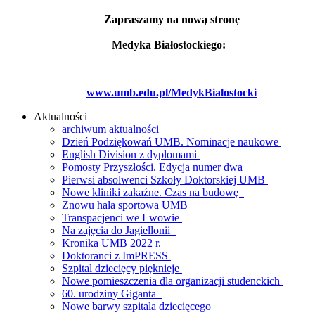
Zapraszamy na nową stronę
Medyka Białostockiego:
www.umb.edu.pl/MedykBialostocki
Aktualności
archiwum aktualności
Dzień Podziękowań UMB. Nominacje naukowe
English Division z dyplomami
Pomosty Przyszłości. Edycja numer dwa
Pierwsi absolwenci Szkoły Doktorskiej UMB
Nowe kliniki zakaźne. Czas na budowę
Znowu hala sportowa UMB
Transpacjenci we Lwowie
Na zajęcia do Jagiellonii
Kronika UMB 2022 r.
Doktoranci z ImPRESS
Szpital dziecięcy pięknieje
Nowe pomieszczenia dla organizacji studenckich
60. urodziny Giganta
Nowe barwy szpitala dziecięcego