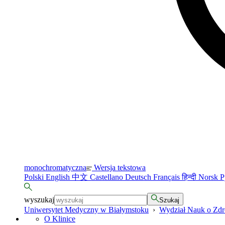
monochromatyczna
Wersja tekstowa
Polski
English
中文
Castellano
Deutsch
Français
हिन्दी
Norsk
Р
wyszukaj
Szukaj
Uniwersytet Medyczny w Białymstoku
›
Wydział Nauk o Zd
O Klinice