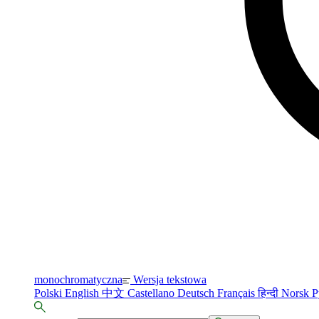
monochromatyczna
Wersja tekstowa
Polski
English
中文
Castellano
Deutsch
Français
हिन्दी
Norsk
Р