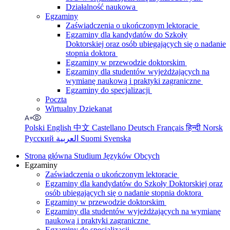
Działalność naukowa
Egzaminy
Zaświadczenia o ukończonym lektoracie
Egzaminy dla kandydatów do Szkoły
Doktorskiej oraz osób ubiegających się o nadanie
stopnia doktora
Egzaminy w przewodzie doktorskim
Egzaminy dla studentów wyjeżdżających na
wymianę naukową i praktyki zagraniczne
Egzaminy do specjalizacji
Poczta
Wirtualny Dziekanat
Polski
English
中文
Castellano
Deutsch
Français
हिन्दी
Norsk
Русский
العربية
Suomi
Svenska
Strona główna Studium Języków Obcych
Egzaminy
Zaświadczenia o ukończonym lektoracie
Egzaminy dla kandydatów do Szkoły Doktorskiej oraz
osób ubiegających się o nadanie stopnia doktora
Egzaminy w przewodzie doktorskim
Egzaminy dla studentów wyjeżdżających na wymianę
naukową i praktyki zagraniczne
Egzaminy do specjalizacji