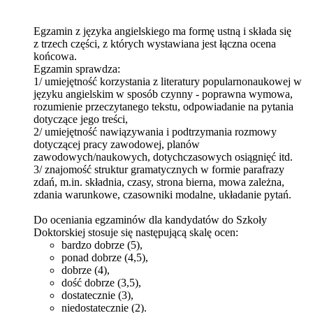
Egzamin z języka angielskiego ma formę ustną i składa się
z trzech części, z których wystawiana jest łączna ocena
końcowa.
Egzamin sprawdza:
1/ umiejętność korzystania z literatury popularnonaukowej w
języku angielskim w sposób czynny - poprawna wymowa,
rozumienie przeczytanego tekstu, odpowiadanie na pytania
dotyczące jego treści,
2/ umiejętność nawiązywania i podtrzymania rozmowy
dotyczącej pracy zawodowej, planów
zawodowych/naukowych, dotychczasowych osiągnięć itd.
3/ znajomość struktur gramatycznych w formie parafrazy
zdań, m.in. składnia, czasy, strona bierna, mowa zależna,
zdania warunkowe, czasowniki modalne, układanie pytań.
Do oceniania egzaminów dla kandydatów do Szkoły
Doktorskiej stosuje się następującą skalę ocen:
bardzo dobrze (5),
ponad dobrze (4,5),
dobrze (4),
dość dobrze (3,5),
dostatecznie (3),
niedostatecznie (2).