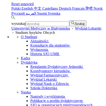
Reset ustawień
Polski
English
中文
Castellano
Deutsch
Français
हिन्दी
Norsk
Русский
العربية
Suomi
Svenska
wyszukaj
Szukaj
Uniwersytet Medyczny w Białymstoku
›
Wydział Lekarski
›
Studium Języków Obcych
O Studium
Aktualności
Konsultacje dla studentów
Wydarzenia
Historia SJO UMB
Kadra
Dydaktyka
Regulamin Dydaktyczny Jednostki
Koordynatorzy kierunków
Wydział Farmaceutyczny
Wydział Lekarski
Wydział Nauk o Zdrowiu
Szkoła Doktorska
Nauka
Nagrody i wyróżnienia
Publikacje o profilu dydaktycznym
SJO w organizacjach międzynarodowych