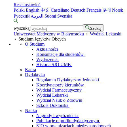
Reset ustawień
Polski
English
中文
Castellano
Deutsch
Français
हिन्दी
Norsk
Русский
العربية
Suomi
Svenska
wyszukaj
Szukaj
Uniwersytet Medyczny w Białymstoku
›
Wydział Lekarski
›
Studium Języków Obcych
O Studium
Aktualności
Konsultacje dla studentów
Wydarzenia
Historia SJO UMB
Kadra
Dydaktyka
Regulamin Dydaktyczny Jednostki
Koordynatorzy kierunków
Wydział Farmaceutyczny
Wydział Lekarski
Wydział Nauk o Zdrowiu
Szkoła Doktorska
Nauka
Nagrody i wyróżnienia
Publikacje o profilu dydaktycznym
SJO w organizacjach międzynarodowych