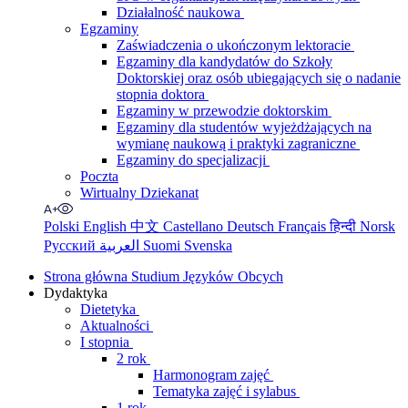
Działalność naukowa
Egzaminy
Zaświadczenia o ukończonym lektoracie
Egzaminy dla kandydatów do Szkoły
Doktorskiej oraz osób ubiegających się o nadanie
stopnia doktora
Egzaminy w przewodzie doktorskim
Egzaminy dla studentów wyjeżdżających na
wymianę naukową i praktyki zagraniczne
Egzaminy do specjalizacji
Poczta
Wirtualny Dziekanat
Polski
English
中文
Castellano
Deutsch
Français
हिन्दी
Norsk
Русский
العربية
Suomi
Svenska
Strona główna Studium Języków Obcych
Dydaktyka
Dietetyka
Aktualności
I stopnia
2 rok
Harmonogram zajęć
Tematyka zajęć i sylabus
1 rok