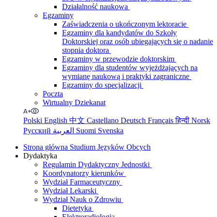
Działalność naukowa
Egzaminy
Zaświadczenia o ukończonym lektoracie
Egzaminy dla kandydatów do Szkoły
Doktorskiej oraz osób ubiegających się o nadanie
stopnia doktora
Egzaminy w przewodzie doktorskim
Egzaminy dla studentów wyjeżdżających na
wymianę naukową i praktyki zagraniczne
Egzaminy do specjalizacji
Poczta
Wirtualny Dziekanat
Polski
English
中文
Castellano
Deutsch
Français
हिन्दी
Norsk
Русский
العربية
Suomi
Svenska
Strona główna Studium Języków Obcych
Dydaktyka
Regulamin Dydaktyczny Jednostki
Koordynatorzy kierunków
Wydział Farmaceutyczny
Wydział Lekarski
Wydział Nauk o Zdrowiu
Dietetyka
Elektroradiologia