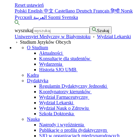
Reset ustawień
Polski
English
中文
Castellano
Deutsch
Français
हिन्दी
Norsk
Русский
العربية
Suomi
Svenska
wyszukaj
Szukaj
Uniwersytet Medyczny w Białymstoku
›
Wydział Lekarski
›
Studium Języków Obcych
O Studium
Aktualności
Konsultacje dla studentów
Wydarzenia
Historia SJO UMB
Kadra
Dydaktyka
Regulamin Dydaktyczny Jednostki
Koordynatorzy kierunków
Wydział Farmaceutyczny
Wydział Lekarski
Wydział Nauk o Zdrowiu
Szkoła Doktorska
Nauka
Nagrody i wyróżnienia
Publikacje o profilu dydaktycznym
SJO w organizacjach międzynarodowych