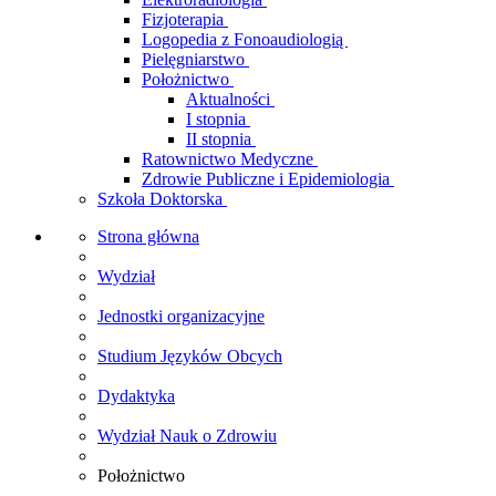
Fizjoterapia
Logopedia z Fonoaudiologią
Pielęgniarstwo
Położnictwo
Aktualności
I stopnia
II stopnia
Ratownictwo Medyczne
Zdrowie Publiczne i Epidemiologia
Szkoła Doktorska
Strona główna
Wydział
Jednostki organizacyjne
Studium Języków Obcych
Dydaktyka
Wydział Nauk o Zdrowiu
Położnictwo