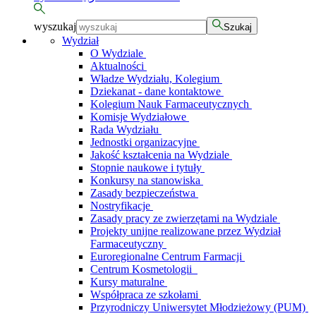
wyszukaj
Szukaj
Wydział
O Wydziale
Aktualności
Władze Wydziału, Kolegium
Dziekanat - dane kontaktowe
Kolegium Nauk Farmaceutycznych
Komisje Wydziałowe
Rada Wydziału
Jednostki organizacyjne
Jakość kształcenia na Wydziale
Stopnie naukowe i tytuły
Konkursy na stanowiska
Zasady bezpieczeństwa
Nostryfikacje
Zasady pracy ze zwierzętami na Wydziale
Projekty unijne realizowane przez Wydział
Farmaceutyczny
Euroregionalne Centrum Farmacji
Centrum Kosmetologii
Kursy maturalne
Współpraca ze szkołami
Przyrodniczy Uniwersytet Młodzieżowy (PUM)