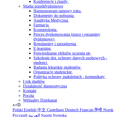
Konferencje i zjazdy
Studia przeddyplomowe
Harmonogram ramowy roku
Dokumenty do pobrania
Analityka Medyczna
Farmacja
Kosmetologia
Proces dyplomowania (prace i egzaminy
dyplomowe)
Regulaminy i zarządzenia
E-learning
Potwierdzanie efektów uczenia się
Szkolenie dot. ochrony danych osobowych -
studenci
Badania lekarskie studentów
Organizacje studenckie
Polityka ochrony małoletnich - komunikaty
I rok studiów
Działalność diagnostyczna
Kontakt
Poczta
Wirtualny Dziekanat
Polski
English
中文
Castellano
Deutsch
Français
हिन्दी
Norsk
Русский
العربية
Suomi
Svenska