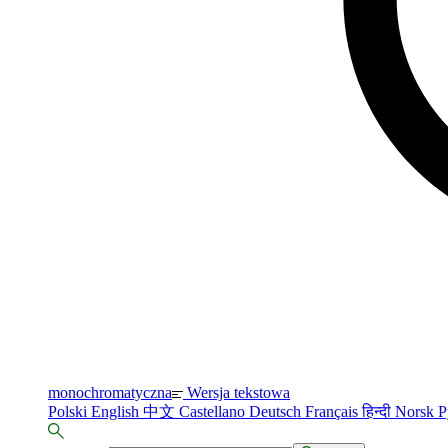
monochromatyczna
Wersja tekstowa
Polski
English
中文
Castellano
Deutsch
Français
हिन्दी
Norsk
Р