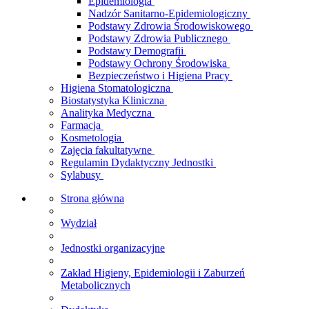
Epidemiologia
Nadzór Sanitarno-Epidemiologiczny
Podstawy Zdrowia Środowiskowego
Podstawy Zdrowia Publicznego
Podstawy Demografii
Podstawy Ochrony Środowiska
Bezpieczeństwo i Higiena Pracy
Higiena Stomatologiczna
Biostatystyka Kliniczna
Analityka Medyczna
Farmacja
Kosmetologia
Zajęcia fakultatywne
Regulamin Dydaktyczny Jednostki
Sylabusy
Strona główna
Wydział
Jednostki organizacyjne
Zakład Higieny, Epidemiologii i Zaburzeń
Metabolicznych