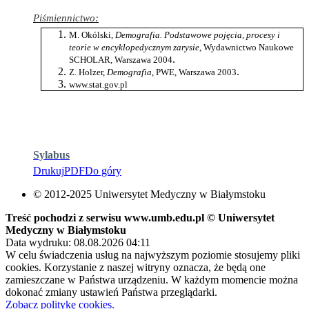
Piśmiennictwo:
M. Okólski,
Demografia. Podstawowe pojęcia, procesy i
teorie w encyklopedycznym zarysie
, Wydawnictwo Naukowe
.
SCHOLAR, Warszawa 2004
.
Z. Holzer,
Demografia
, PWE, Warszawa 2003
www.stat.gov.pl
Sylabus
Drukuj
PDF
Do góry
© 2012-2025 Uniwersytet Medyczny w Białymstoku
Treść pochodzi z serwisu www.umb.edu.pl © Uniwersytet
Medyczny w Białymstoku
Data wydruku: 08.08.2026 04:11
W celu świadczenia usług na najwyższym poziomie stosujemy pliki
cookies. Korzystanie z naszej witryny oznacza, że będą one
zamieszczane w Państwa urządzeniu. W każdym momencie można
dokonać zmiany ustawień Państwa przeglądarki.
Zobacz politykę cookies.