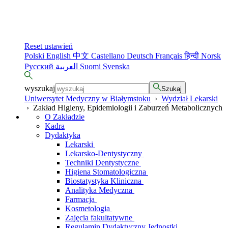
Reset ustawień
Polski
English
中文
Castellano
Deutsch
Français
हिन्दी
Norsk
Русский
العربية
Suomi
Svenska
wyszukaj
Szukaj
Uniwersytet Medyczny w Białymstoku
›
Wydział Lekarski
›
Zakład Higieny, Epidemiologii i Zaburzeń Metabolicznych
O Zakładzie
Kadra
Dydaktyka
Lekarski
Lekarsko-Dentystyczny
Techniki Dentystyczne
Higiena Stomatologiczna
Biostatystyka Kliniczna
Analityka Medyczna
Farmacja
Kosmetologia
Zajęcia fakultatywne
Regulamin Dydaktyczny Jednostki