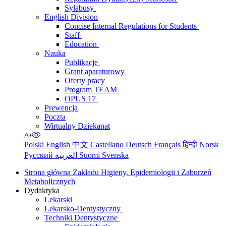
Sylabusy
English Division
Concise Internal Regulations for Students
Staff
Education
Nauka
Publikacje
Grant aparaturowy
Oferty pracy
Program TEAM
OPUS 17
Prewencja
Poczta
Wirtualny Dziekanat
Polski
English
中文
Castellano
Deutsch
Français
हिन्दी
Norsk
Русский
العربية
Suomi
Svenska
Strona główna Zakładu Higieny, Epidemiologii i Zaburzeń
Metabolicznych
Dydaktyka
Lekarski
Lekarsko-Dentystyczny
Techniki Dentystyczne