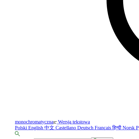
monochromatyczna
Wersja tekstowa
Polski
English
中文
Castellano
Deutsch
Français
हिन्दी
Norsk
Р