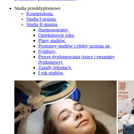
Studia przeddyplomowe
Kosmetologia
Studia I stopnia
Studia II stopnia
Harmonogramy
Opiekunowie roku
Plany studiów
Programy studiów i efekty uczenia się
Sylabusy
Proces dyplomowania (prace i egzaminy
dyplomowe)
Zasady rekrutacji
I rok studiów