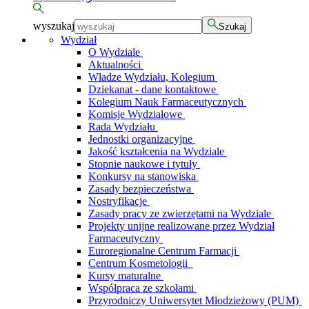
wyszukaj
Szukaj
Wydział
O Wydziale
Aktualności
Władze Wydziału, Kolegium
Dziekanat - dane kontaktowe
Kolegium Nauk Farmaceutycznych
Komisje Wydziałowe
Rada Wydziału
Jednostki organizacyjne
Jakość kształcenia na Wydziale
Stopnie naukowe i tytuły
Konkursy na stanowiska
Zasady bezpieczeństwa
Nostryfikacje
Zasady pracy ze zwierzętami na Wydziale
Projekty unijne realizowane przez Wydział
Farmaceutyczny
Euroregionalne Centrum Farmacji
Centrum Kosmetologii
Kursy maturalne
Współpraca ze szkołami
Przyrodniczy Uniwersytet Młodzieżowy (PUM)