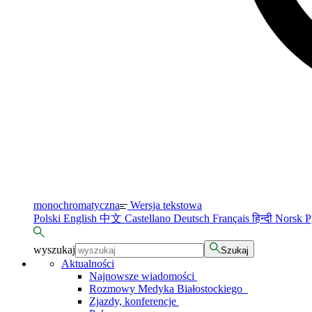
monochromatyczna
Wersja tekstowa
Polski
English
中文
Castellano
Deutsch
Français
हिन्दी
Norsk
Р
wyszukaj
Szukaj
Aktualności
Najnowsze wiadomości
Rozmowy Medyka Białostockiego
Zjazdy, konferencje