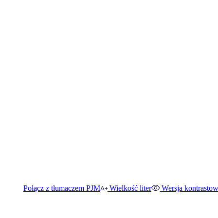
Połącz z tłumaczem PJM
Wielkość liter
Wersja kontrasto