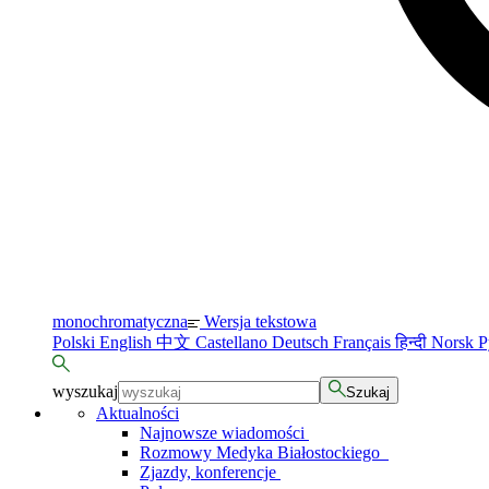
monochromatyczna
Wersja tekstowa
Polski
English
中文
Castellano
Deutsch
Français
हिन्दी
Norsk
Р
wyszukaj
Szukaj
Aktualności
Najnowsze wiadomości
Rozmowy Medyka Białostockiego
Zjazdy, konferencje