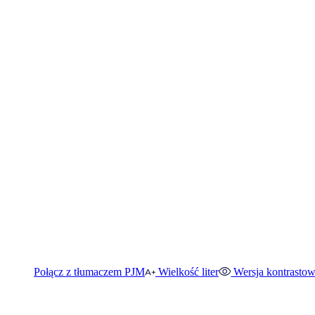
Połącz z tłumaczem PJM
Wielkość liter
Wersja kontrasto