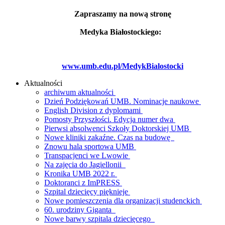
Zapraszamy na nową stronę
Medyka Białostockiego:
www.umb.edu.pl/MedykBialostocki
Aktualności
archiwum aktualności
Dzień Podziękowań UMB. Nominacje naukowe
English Division z dyplomami
Pomosty Przyszłości. Edycja numer dwa
Pierwsi absolwenci Szkoły Doktorskiej UMB
Nowe kliniki zakaźne. Czas na budowę
Znowu hala sportowa UMB
Transpacjenci we Lwowie
Na zajęcia do Jagiellonii
Kronika UMB 2022 r.
Doktoranci z ImPRESS
Szpital dziecięcy pięknieje
Nowe pomieszczenia dla organizacji studenckich
60. urodziny Giganta
Nowe barwy szpitala dziecięcego