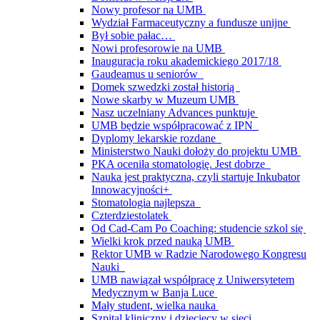
Nowy profesor na UMB
Wydział Farmaceutyczny a fundusze unijne
Był sobie pałac…
Nowi profesorowie na UMB
Inauguracja roku akademickiego 2017/18
Gaudeamus u seniorów
Domek szwedzki został historią
Nowe skarby w Muzeum UMB
Nasz uczelniany Advances punktuje
UMB będzie współpracować z IPN
Dyplomy lekarskie rozdane
Ministerstwo Nauki dołoży do projektu UMB
PKA oceniła stomatologię. Jest dobrze
Nauka jest praktyczna, czyli startuje Inkubator
Innowacyjności+
Stomatologia najlepsza
Czterdziestolatek
Od Cad-Cam Po Coaching: studencie szkol się
Wielki krok przed nauką UMB
Rektor UMB w Radzie Narodowego Kongresu
Nauki
UMB nawiązał współpracę z Uniwersytetem
Medycznym w Banja Luce
Mały student, wielka nauka
Szpital kliniczny i dziecięcy w sieci