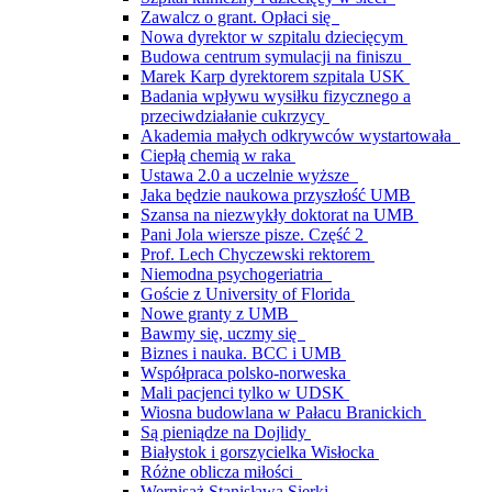
Zawalcz o grant. Opłaci się
Nowa dyrektor w szpitalu dziecięcym
Budowa centrum symulacji na finiszu
Marek Karp dyrektorem szpitala USK
Badania wpływu wysiłku fizycznego a
przeciwdziałanie cukrzycy
Akademia małych odkrywców wystartowała
Ciepłą chemią w raka
Ustawa 2.0 a uczelnie wyższe
Jaka będzie naukowa przyszłość UMB
Szansa na niezwykły doktorat na UMB
Pani Jola wiersze pisze. Część 2
Prof. Lech Chyczewski rektorem
Niemodna psychogeriatria
Goście z University of Florida
Nowe granty z UMB
Bawmy się, uczmy się
Biznes i nauka. BCC i UMB
Współpraca polsko-norweska
Mali pacjenci tylko w UDSK
Wiosna budowlana w Pałacu Branickich
Są pieniądze na Dojlidy
Białystok i gorszycielka Wisłocka
Różne oblicza miłości
Wernisaż Stanisława Sierki