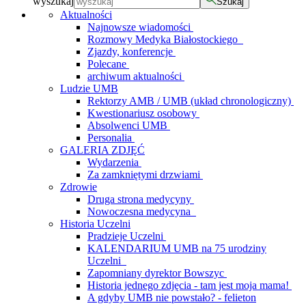
wyszukaj
Szukaj
Aktualności
Najnowsze wiadomości
Rozmowy Medyka Białostockiego
Zjazdy, konferencje
Polecane
archiwum aktualności
Ludzie UMB
Rektorzy AMB / UMB (układ chronologiczny)
Kwestionariusz osobowy
Absolwenci UMB
Personalia
GALERIA ZDJĘĆ
Wydarzenia
Za zamkniętymi drzwiami
Zdrowie
Druga strona medycyny
Nowoczesna medycyna
Historia Uczelni
Pradzieje Uczelni
KALENDARIUM UMB na 75 urodziny
Uczelni
Zapomniany dyrektor Bowszyc
Historia jednego zdjęcia - tam jest moja mama!
A gdyby UMB nie powstało? - felieton