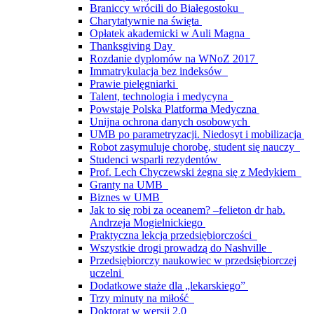
Braniccy wrócili do Białegostoku
Charytatywnie na święta
Opłatek akademicki w Auli Magna
Thanksgiving Day
Rozdanie dyplomów na WNoZ 2017
Immatrykulacja bez indeksów
Prawie pielęgniarki
Talent, technologia i medycyna
Powstaje Polska Platforma Medyczna
Unijna ochrona danych osobowych
UMB po parametryzacji. Niedosyt i mobilizacja
Robot zasymuluje chorobę, student się nauczy
Studenci wsparli rezydentów
Prof. Lech Chyczewski żegna się z Medykiem
Granty na UMB
Biznes w UMB
Jak to się robi za oceanem? –felieton dr hab.
Andrzeja Mogielnickiego
Praktyczna lekcja przedsiębiorczości
Wszystkie drogi prowadzą do Nashville
Przedsiębiorczy naukowiec w przedsiębiorczej
uczelni
Dodatkowe staże dla „lekarskiego”
Trzy minuty na miłość
Doktorat w wersji 2.0