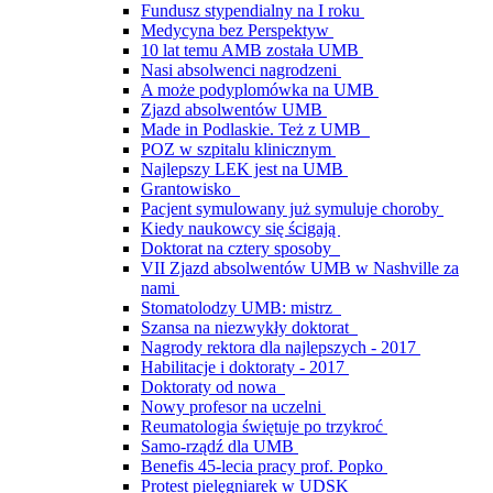
Fundusz stypendialny na I roku
Medycyna bez Perspektyw
10 lat temu AMB została UMB
Nasi absolwenci nagrodzeni
A może podyplomówka na UMB
Zjazd absolwentów UMB
Made in Podlaskie. Też z UMB
POZ w szpitalu klinicznym
Najlepszy LEK jest na UMB
Grantowisko
Pacjent symulowany już symuluje choroby
Kiedy naukowcy się ścigają
Doktorat na cztery sposoby
VII Zjazd absolwentów UMB w Nashville za
nami
Stomatolodzy UMB: mistrz
Szansa na niezwykły doktorat
Nagrody rektora dla najlepszych - 2017
Habilitacje i doktoraty - 2017
Doktoraty od nowa
Nowy profesor na uczelni
Reumatologia świętuje po trzykroć
Samo-rządź dla UMB
Benefis 45-lecia pracy prof. Popko
Protest pielęgniarek w UDSK