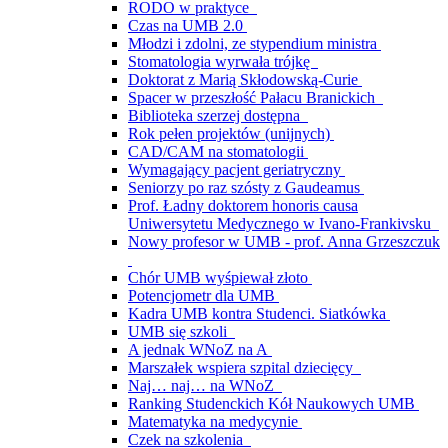
RODO w praktyce
Czas na UMB 2.0
Młodzi i zdolni, ze stypendium ministra
Stomatologia wyrwała trójkę
Doktorat z Marią Skłodowską-Curie
Spacer w przeszłość Pałacu Branickich
Biblioteka szerzej dostępna
Rok pełen projektów (unijnych)
CAD/CAM na stomatologii
Wymagający pacjent geriatryczny
Seniorzy po raz szósty z Gaudeamus
Prof. Ładny doktorem honoris causa
Uniwersytetu Medycznego w Ivano-Frankivsku
Nowy profesor w UMB - prof. Anna Grzeszczuk
Chór UMB wyśpiewał złoto
Potencjometr dla UMB
Kadra UMB kontra Studenci. Siatkówka
UMB się szkoli
A jednak WNoZ na A
Marszałek wspiera szpital dziecięcy
Naj… naj… na WNoZ
Ranking Studenckich Kół Naukowych UMB
Matematyka na medycynie
Czek na szkolenia