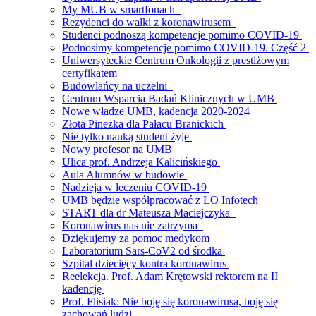
My MUB w smartfonach
Rezydenci do walki z koronawirusem
Studenci podnoszą kompetencje pomimo COVID-19
Podnosimy kompetencje pomimo COVID-19. Część 2
Uniwersyteckie Centrum Onkologii z prestiżowym
certyfikatem
Budowlańcy na uczelni
Centrum Wsparcia Badań Klinicznych w UMB
Nowe władze UMB, kadencja 2020-2024
Złota Pinezka dla Pałacu Branickich
Nie tylko nauką student żyje
Nowy profesor na UMB
Ulica prof. Andrzeja Kalicińskiego
Aula Alumnów w budowie
Nadzieja w leczeniu COVID-19
UMB będzie współpracować z LO Infotech
START dla dr Mateusza Maciejczyka
Koronawirus nas nie zatrzyma
Dziękujemy za pomoc medykom
Laboratorium Sars-CoV2 od środka
Szpital dziecięcy kontra koronawirus
Reelekcja. Prof. Adam Krętowski rektorem na II
kadencję
Prof. Flisiak: Nie boję się koronawirusa, boję się
zachowań ludzi