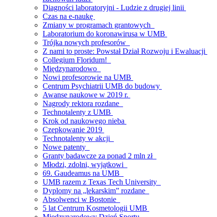
Diagności laboratoryjni - Ludzie z drugiej linii
Czas na e-naukę
Zmiany w programach grantowych
Laboratorium do koronawirusa w UMB
Trójka nowych profesorów
Z nami to proste: Powstał Dział Rozwoju i Ewaluacji
Collegium Floridum!
Międzynarodowo
Nowi profesorowie na UMB
Centrum Psychiatrii UMB do budowy
Awanse naukowe w 2019 r.
Nagrody rektora rozdane
Technotalenty z UMB
Krok od naukowego nieba
Czepkowanie 2019
Technotalenty w akcji
Nowe patenty
Granty badawcze za ponad 2 mln zł
Młodzi, zdolni, wyjątkowi
69. Gaudeamus na UMB
UMB razem z Texas Tech University
Dyplomy na „lekarskim” rozdane
Absolwenci w Bostonie
5 lat Centrum Kosmetologii UMB
Międzynarodowy Dzień Sportu