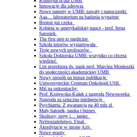
Konstytucja dla UMB
Innowacje dla zdrowia
Nowe patenty w UMB: zawały i nanocząstki
Aaa… laboratorium na badania wynajmę
Boston już czeka
Kobieta w amerykańskiej nauce - prof. Irena
Sarosiek
The first step to medicine
Szkoła tutorów wystartowała
Troje nowych profesorów
Szkoła Doktorska UMB: wszystko co chcesz
wiedzieć
List prorektora ds. nauk prof. Marcina Moniuszki
do społeczności akademickiej UMB
Nowy sposób na lepsze publikacje
Uniwersyteckie Centrum Onkologii USK
Miś na onkostrachy
Prof. Krajewska-Kułak z nagrodą Newsweeka
Nagroda za sztuczną inteligencję
Psychiatria. Z gwarancją na 40 mln zł
Mały batonik, nauka i biznes
Skoliozy, pręty i… taniec
Nefroszaleństwo. Finał
Akredytacje w stronę Azji
Nowe granty