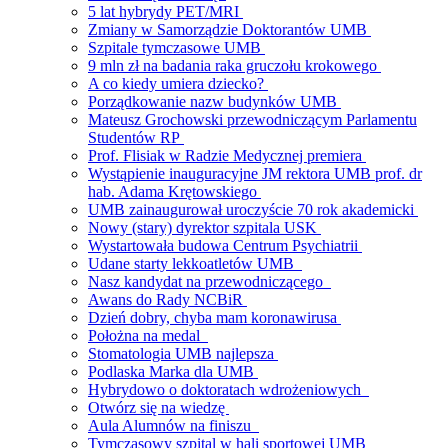
5 lat hybrydy PET/MRI
Zmiany w Samorządzie Doktorantów UMB
Szpitale tymczasowe UMB
9 mln zł na badania raka gruczołu krokowego
A co kiedy umiera dziecko?
Porządkowanie nazw budynków UMB
Mateusz Grochowski przewodniczącym Parlamentu
Studentów RP
Prof. Flisiak w Radzie Medycznej premiera
Wystąpienie inauguracyjne JM rektora UMB prof. dr
hab. Adama Krętowskiego
UMB zainaugurował uroczyście 70 rok akademicki
Nowy (stary) dyrektor szpitala USK
Wystartowała budowa Centrum Psychiatrii
Udane starty lekkoatletów UMB
Nasz kandydat na przewodniczącego
Awans do Rady NCBiR
Dzień dobry, chyba mam koronawirusa
Położna na medal
Stomatologia UMB najlepsza
Podlaska Marka dla UMB
Hybrydowo o doktoratach wdrożeniowych
Otwórz się na wiedzę
Aula Alumnów na finiszu
Tymczasowy szpital w hali sportowej UMB