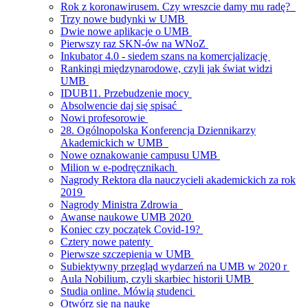
Rok z koronawirusem. Czy wreszcie damy mu radę?
Trzy nowe budynki w UMB
Dwie nowe aplikacje o UMB
Pierwszy raz SKN-ów na WNoZ
Inkubator 4.0 - siedem szans na komercjalizację
Rankingi międzynarodowe, czyli jak świat widzi
UMB
IDUB11. Przebudzenie mocy
Absolwencie daj się spisać
Nowi profesorowie
28. Ogólnopolska Konferencja Dziennikarzy
Akademickich w UMB
Nowe oznakowanie campusu UMB
Milion w e-podręcznikach
Nagrody Rektora dla nauczycieli akademickich za rok
2019
Nagrody Ministra Zdrowia
Awanse naukowe UMB 2020
Koniec czy początek Covid-19?
Cztery nowe patenty
Pierwsze szczepienia w UMB
Subiektywny przegląd wydarzeń na UMB w 2020 r
Aula Nobilium, czyli skarbiec historii UMB
Studia online. Mówią studenci
Otwórz się na naukę