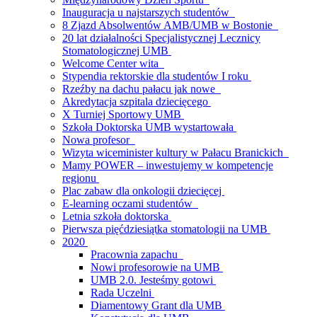
Inauguracja u najstarszych studentów
8 Zjazd Absolwentów AMB/UMB w Bostonie
20 lat działalności Specjalistycznej Lecznicy
Stomatologicznej UMB
Welcome Center wita
Stypendia rektorskie dla studentów I roku
Rzeźby na dachu pałacu jak nowe
Akredytacja szpitala dziecięcego
X Turniej Sportowy UMB
Szkoła Doktorska UMB wystartowała
Nowa profesor
Wizyta wiceminister kultury w Pałacu Branickich
Mamy POWER – inwestujemy w kompetencje
regionu
Plac zabaw dla onkologii dziecięcej
E-learning oczami studentów
Letnia szkoła doktorska
Pierwsza pięćdziesiątka stomatologii na UMB
2020
Pracownia zapachu
Nowi profesorowie na UMB
UMB 2.0. Jesteśmy gotowi
Rada Uczelni
Diamentowy Grant dla UMB