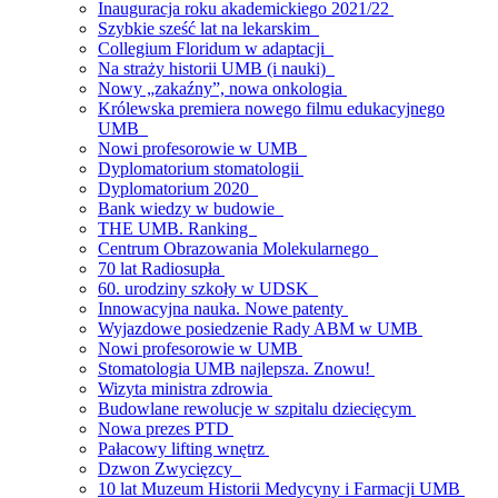
Inauguracja roku akademickiego 2021/22
Szybkie sześć lat na lekarskim
Collegium Floridum w adaptacji
Na straży historii UMB (i nauki)
Nowy „zakaźny”, nowa onkologia
Królewska premiera nowego filmu edukacyjnego
UMB
Nowi profesorowie w UMB
Dyplomatorium stomatologii
Dyplomatorium 2020
Bank wiedzy w budowie
THE UMB. Ranking
Centrum Obrazowania Molekularnego
70 lat Radiosupła
60. urodziny szkoły w UDSK
Innowacyjna nauka. Nowe patenty
Wyjazdowe posiedzenie Rady ABM w UMB
Nowi profesorowie w UMB
Stomatologia UMB najlepsza. Znowu!
Wizyta ministra zdrowia
Budowlane rewolucje w szpitalu dziecięcym
Nowa prezes PTD
Pałacowy lifting wnętrz
Dzwon Zwycięzcy
10 lat Muzeum Historii Medycyny i Farmacji UMB