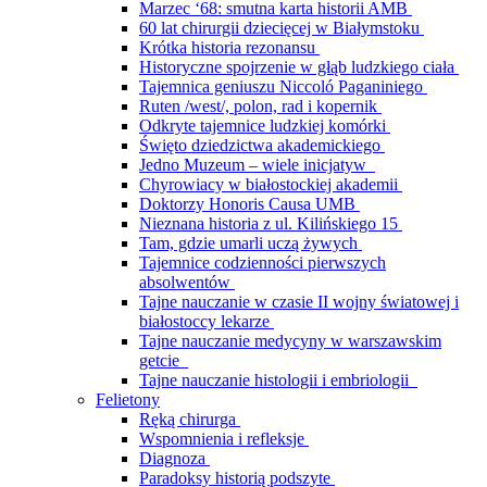
Marzec ‘68: smutna karta historii AMB
60 lat chirurgii dziecięcej w Białymstoku
Krótka historia rezonansu
Historyczne spojrzenie w głąb ludzkiego ciała
Tajemnica geniuszu Niccoló Paganiniego
Ruten /west/, polon, rad i kopernik
Odkryte tajemnice ludzkiej komórki
Święto dziedzictwa akademickiego
Jedno Muzeum – wiele inicjatyw
Chyrowiacy w białostockiej akademii
Doktorzy Honoris Causa UMB
Nieznana historia z ul. Kilińskiego 15
Tam, gdzie umarli uczą żywych
Tajemnice codzienności pierwszych
absolwentów
Tajne nauczanie w czasie II wojny światowej i
białostoccy lekarze
Tajne nauczanie medycyny w warszawskim
getcie
Tajne nauczanie histologii i embriologii
Felietony
Ręką chirurga
Wspomnienia i refleksje
Diagnoza
Paradoksy historią podszyte