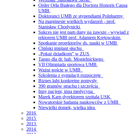
Order Orła Białego dla Doctora Honoris Causa
UMB
Doktoranci UMB ze stypendiami Polpharmy
Na marginesie wielkich wydarzeń - prof.
Stanisław Chodynicki
Sukces nie jest nam dany na zawsze - wywiad z
rektorem UMB prof. Adamem Krętowskim
Spotkanie prorektorów ds. nauki w UMB
Chiński implant słuchu
„Pokaż dziadkom” w ZUS
Tango dla dr. hab. Mogielnickiego
VII Olimpiada sportowa UMB
Ważni goście w UMB
Szkolenia z symulacji rozpoczęte
Biznes lubi konkretne pomysły
390 gramów strachu i szczęścia
Inny pacjent, inna medycyna
Marek Karp dyrektorem szpitala USK
Nowatorskie badania naukowców z UMB
Niewielki domek, wielka idea
2016
2015
2013
2014