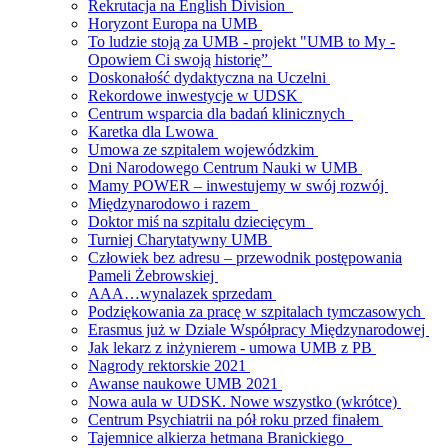
Rekrutacja na English Division
Horyzont Europa na UMB
To ludzie stoją za UMB - projekt "UMB to My -
Opowiem Ci swoją historię”
Doskonałość dydaktyczna na Uczelni
Rekordowe inwestycje w UDSK
Centrum wsparcia dla badań klinicznych
Karetka dla Lwowa
Umowa ze szpitalem wojewódzkim
Dni Narodowego Centrum Nauki w UMB
Mamy POWER – inwestujemy w swój rozwój
Międzynarodowo i razem
Doktor miś na szpitalu dziecięcym
Turniej Charytatywny UMB
Człowiek bez adresu – przewodnik postępowania
Pameli Żebrowskiej
AAA…wynalazek sprzedam
Podziękowania za pracę w szpitalach tymczasowych
Erasmus już w Dziale Współpracy Międzynarodowej
Jak lekarz z inżynierem - umowa UMB z PB
Nagrody rektorskie 2021
Awanse naukowe UMB 2021
Nowa aula w UDSK. Nowe wszystko (wkrótce)
Centrum Psychiatrii na pół roku przed finałem
Tajemnice alkierza hetmana Branickiego