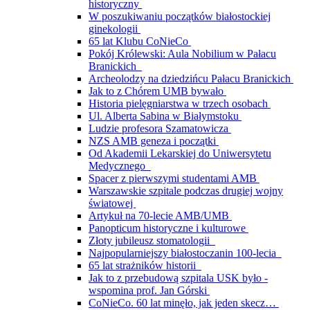
historyczny
W poszukiwaniu początków białostockiej
ginekologii
65 lat Klubu CoNieCo
Pokój Królewski: Aula Nobilium w Pałacu
Branickich
Archeolodzy na dziedzińcu Pałacu Branickich
Jak to z Chórem UMB bywało
Historia pielęgniarstwa w trzech osobach
Ul. Alberta Sabina w Białymstoku
Ludzie profesora Szamatowicza
NZS AMB geneza i początki
Od Akademii Lekarskiej do Uniwersytetu
Medycznego
Spacer z pierwszymi studentami AMB
Warszawskie szpitale podczas drugiej wojny
światowej
Artykuł na 70-lecie AMB/UMB
Panopticum historyczne i kulturowe
Złoty jubileusz stomatologii
Najpopularniejszy białostoczanin 100-lecia
65 lat strażników historii
Jak to z przebudową szpitala USK było -
wspomina prof. Jan Górski
CoNieCo. 60 lat minęło, jak jeden skecz…