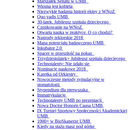
Marszałek Senatu w UMB
Wiosna jest kobietą
Niezwykłe badania historii ekipy z WNoZ
Quo vadis UMB
30-latek. Jubileusz szpitala dziecięcego
Czepkowanie na WNoZ
Otwarta nauka w praktyce. O co chodzi?
Nagrody rektorskie 2018
Mapa potencjału badawczego UMB
Inkubator 2.0
Spacer w przeszłość na pokaz
Trzydziestolatek+ Jubileusz szpitala dziecięcego
Technotalenty: Nie udało się
Nominacje naukowe 2018
Karetka od Orkiestry
Nowoczesne metody symulacyjne w
stomatologii
Stypendium dla pierwszaka
Immatrykulacje
Technotalenty UMB po prezentacji
Nowa Doctor Honoris Causa UMB
IX Turniej Sportowy Społeczności Akademickiej
UMB
1000+ w BioSkanerze UMB
Kiedy na stażu masz pod górkę