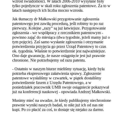
wzrost świadomości. W latach 2006-2010 wysyłane były
tylko pojedyncze w skali roku zgłoszenia patentowe. Za to w
latach następnych ich liczba mocno wzrosła.
Jak tłumaczy dr Małkowski przygotowanie zgłoszenia
patentowego jest zawiłą procedurą, jeśli robimy to po raz
pierwszy. Kolejne „razy” są już łatwiejsze. Przygotowanie
zgłoszenia - we współpracy z rzecznikiem patentowym -
powinno zająć do miesiąca (dwa tygodnie, jeżeli mamy już o
tym pojęcie). Zaś samo wysłanie zgłoszenia i otrzymanie
potwierdzenia przyjęcia go przez Urząd Patentowy to czas
ok. tygodnia. Właśnie to potwierdzenie jest najważniejsze.
Ono daje gwarancję, że nasze osiągnięcie jest już prawnie
chronione. Nie potrzebujemy od razu patentu.
- Ostatnio w naszym biurze mieliśmy sytuację, kiedy była
potrzeba ekspresowego załatwienia sprawy. Zgłoszenie
patentowe wysłaliśmy w czwartek, w piątek dostaliśmy
potwierdzenie faxem z Urzędu Patentowego, a w
poniedziałek pracownik UMB swoje osiągniecie pokazywał
już na konferencji naukowej - opowiada Andrzej Małkowski.
Musimy mieć na uwadze, że kiedy publikujemy niechronione
prawnie wyniki naszych badań, to nikt już ich od nas nie
kupi. Po co płacić za coś, to dostaje się niejako za darmo.