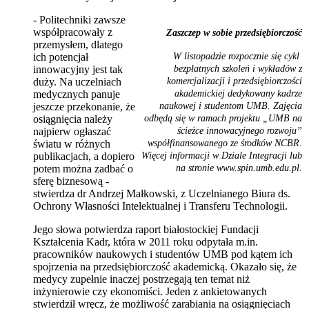
- Politechniki zawsze
współpracowały z
Zaszczep w sobie przedsiębiorczość
przemysłem, dlatego
ich potencjał
W listopadzie rozpocznie się cykl
innowacyjny jest tak
bezpłatnych szkoleń i wykładów z
duży. Na uczelniach
komercjalizacji i przedsiębiorczości
medycznych panuje
akademickiej dedykowany kadrze
jeszcze przekonanie, że
naukowej i studentom UMB. Zajęcia
osiągnięcia należy
odbędą się w ramach projektu „UMB na
najpierw ogłaszać
ścieżce innowacyjnego rozwoju”
światu w różnych
współfinansowanego ze środków NCBR.
publikacjach, a dopiero
Więcej informacji w Dziale Integracji lub
potem można zadbać o
na stronie www.spin.umb.edu.pl.
sferę biznesową -
stwierdza dr Andrzej Małkowski, z Uczelnianego Biura ds.
Ochrony Własności Intelektualnej i Transferu Technologii.
Jego słowa potwierdza raport białostockiej Fundacji
Kształcenia Kadr, która w 2011 roku odpytała m.in.
pracowników naukowych i studentów UMB pod kątem ich
spojrzenia na przedsiębiorczość akademicką. Okazało się, że
medycy zupełnie inaczej postrzegają ten temat niż
inżynierowie czy ekonomiści. Jeden z ankietowanych
stwierdził wręcz, że możliwość zarabiania na osiągnięciach