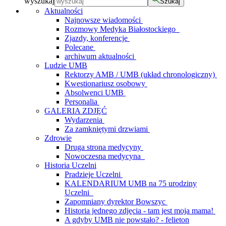
wyszukaj
Szukaj
Aktualności
Najnowsze wiadomości
Rozmowy Medyka Białostockiego
Zjazdy, konferencje
Polecane
archiwum aktualności
Ludzie UMB
Rektorzy AMB / UMB (układ chronologiczny)
Kwestionariusz osobowy
Absolwenci UMB
Personalia
GALERIA ZDJĘĆ
Wydarzenia
Za zamkniętymi drzwiami
Zdrowie
Druga strona medycyny
Nowoczesna medycyna
Historia Uczelni
Pradzieje Uczelni
KALENDARIUM UMB na 75 urodziny
Uczelni
Zapomniany dyrektor Bowszyc
Historia jednego zdjęcia - tam jest moja mama!
A gdyby UMB nie powstało? - felieton