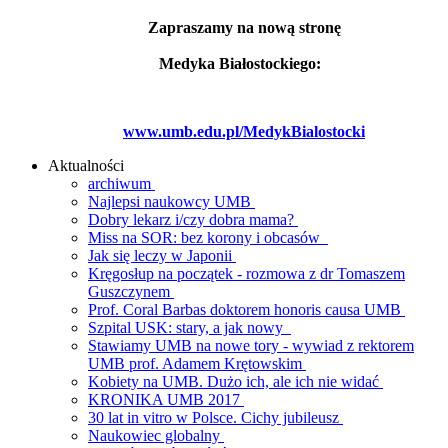
Zapraszamy na nową stronę
Medyka Białostockiego:
www.umb.edu.pl/MedykBialostocki
Aktualności
archiwum
Najlepsi naukowcy UMB
Dobry lekarz i/czy dobra mama?
Miss na SOR: bez korony i obcasów
Jak się leczy w Japonii
Kręgosłup na początek - rozmowa z dr Tomaszem
Guszczynem
Prof. Coral Barbas doktorem honoris causa UMB
Szpital USK: stary, a jak nowy
Stawiamy UMB na nowe tory - wywiad z rektorem
UMB prof. Adamem Krętowskim
Kobiety na UMB. Dużo ich, ale ich nie widać
KRONIKA UMB 2017
30 lat in vitro w Polsce. Cichy jubileusz
Naukowiec globalny