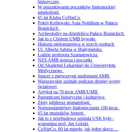
historyczny
W poszukiwaniu początków białostockiej
ginekologii
65 lat Klubu CoNieCo
Pokój Królewski: Aula Nobilium w Pałacu
Branickich
Archeolodzy na dziedzińcu Pałacu Branickich
Jak to z Chórem UMB bywało
Historia pielęgniarstwa w trzech osobach
Ul. Alberta Sabina w Białymstoku
Ludzie profesora Szamatowicza
NZS AMB geneza i początki
Od Akademii Lekarskiej do Uniwersytetu
Medycznego
Spacer z pierwszymi studentami AMB
Warszawskie szpitale podczas drugiej wojny
światowej
Artykuł na 70-lecie AMB/UMB
Panopticum historyczne i kulturowe
Złoty jubileusz stomatologii
Najpopularniejszy białostoczanin 100-lecia
65 lat strażników historii
Jak to z przebudową szpitala USK było -
wspomina prof. Jan Górski
CoNieCo. 60 lat minęło, jak jeden skecz…