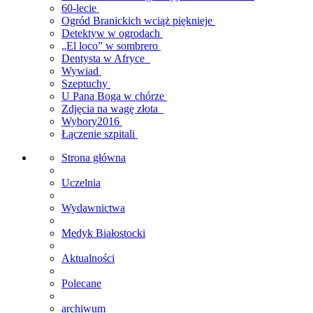
60-lecie
Ogród Branickich wciąż pięknieje
Detektyw w ogrodach
„El loco” w sombrero
Dentysta w Afryce
Wywiad
Szeptuchy
U Pana Boga w chórze
Zdjęcia na wagę złota
Wybory2016
Łączenie szpitali
Strona główna
Uczelnia
Wydawnictwa
Medyk Białostocki
Aktualności
Polecane
archiwum