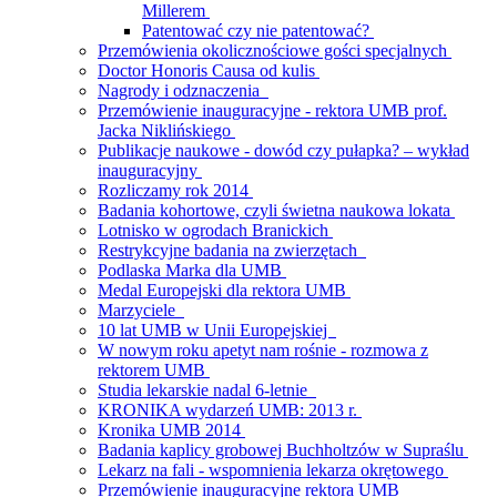
Millerem
Patentować czy nie patentować?
Przemówienia okolicznościowe gości specjalnych
Doctor Honoris Causa od kulis
Nagrody i odznaczenia
Przemówienie inauguracyjne - rektora UMB prof.
Jacka Niklińskiego
Publikacje naukowe - dowód czy pułapka? – wykład
inauguracyjny
Rozliczamy rok 2014
Badania kohortowe, czyli świetna naukowa lokata
Lotnisko w ogrodach Branickich
Restrykcyjne badania na zwierzętach
Podlaska Marka dla UMB
Medal Europejski dla rektora UMB
Marzyciele
10 lat UMB w Unii Europejskiej
W nowym roku apetyt nam rośnie - rozmowa z
rektorem UMB
Studia lekarskie nadal 6-letnie
KRONIKA wydarzeń UMB: 2013 r.
Kronika UMB 2014
Badania kaplicy grobowej Buchholtzów w Supraślu
Lekarz na fali - wspomnienia lekarza okrętowego
Przemówienie inauguracyjne rektora UMB