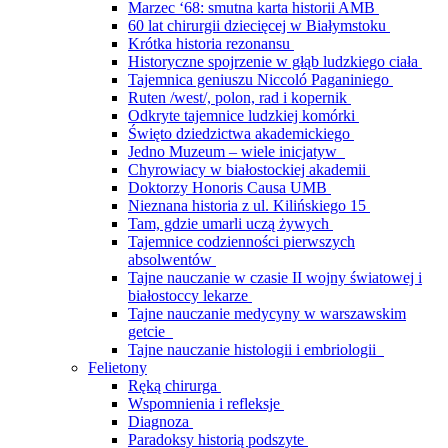
Marzec ‘68: smutna karta historii AMB
60 lat chirurgii dziecięcej w Białymstoku
Krótka historia rezonansu
Historyczne spojrzenie w głąb ludzkiego ciała
Tajemnica geniuszu Niccoló Paganiniego
Ruten /west/, polon, rad i kopernik
Odkryte tajemnice ludzkiej komórki
Święto dziedzictwa akademickiego
Jedno Muzeum – wiele inicjatyw
Chyrowiacy w białostockiej akademii
Doktorzy Honoris Causa UMB
Nieznana historia z ul. Kilińskiego 15
Tam, gdzie umarli uczą żywych
Tajemnice codzienności pierwszych
absolwentów
Tajne nauczanie w czasie II wojny światowej i
białostoccy lekarze
Tajne nauczanie medycyny w warszawskim
getcie
Tajne nauczanie histologii i embriologii
Felietony
Ręką chirurga
Wspomnienia i refleksje
Diagnoza
Paradoksy historią podszyte