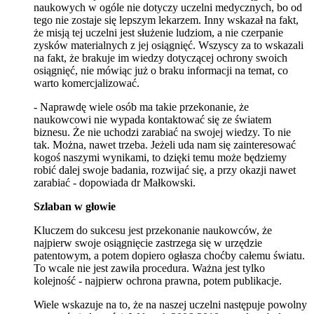
naukowych w ogóle nie dotyczy uczelni medycznych, bo od
tego nie zostaje się lepszym lekarzem. Inny wskazał na fakt,
że misją tej uczelni jest służenie ludziom, a nie czerpanie
zysków materialnych z jej osiągnięć. Wszyscy za to wskazali
na fakt, że brakuje im wiedzy dotyczącej ochrony swoich
osiągnięć, nie mówiąc już o braku informacji na temat, co
warto komercjalizować.
- Naprawdę wiele osób ma takie przekonanie, że
naukowcowi nie wypada kontaktować się ze światem
biznesu. Że nie uchodzi zarabiać na swojej wiedzy. To nie
tak. Można, nawet trzeba. Jeżeli uda nam się zainteresować
kogoś naszymi wynikami, to dzięki temu może będziemy
robić dalej swoje badania, rozwijać się, a przy okazji nawet
zarabiać - dopowiada dr Małkowski.
Szlaban w głowie
Kluczem do sukcesu jest przekonanie naukowców, że
najpierw swoje osiągnięcie zastrzega się w urzędzie
patentowym, a potem dopiero ogłasza choćby całemu światu.
To wcale nie jest zawiła procedura. Ważna jest tylko
kolejność - najpierw ochrona prawna, potem publikacje.
Wiele wskazuje na to, że na naszej uczelni następuje powolny