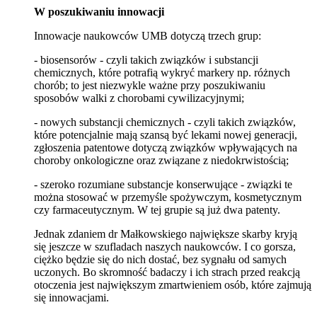
W poszukiwaniu innowacji
Innowacje naukowców UMB dotyczą trzech grup:
- biosensorów - czyli takich związków i substancji
chemicznych, które potrafią wykryć markery np. różnych
chorób; to jest niezwykle ważne przy poszukiwaniu
sposobów walki z chorobami cywilizacyjnymi;
- nowych substancji chemicznych - czyli takich związków,
które potencjalnie mają szansą być lekami nowej generacji,
zgłoszenia patentowe dotyczą związków wpływających na
choroby onkologiczne oraz związane z niedokrwistością;
- szeroko rozumiane substancje konserwujące - związki te
można stosować w przemyśle spożywczym, kosmetycznym
czy farmaceutycznym. W tej grupie są już dwa patenty.
Jednak zdaniem dr Małkowskiego największe skarby kryją
się jeszcze w szufladach naszych naukowców. I co gorsza,
ciężko będzie się do nich dostać, bez sygnału od samych
uczonych. Bo skromność badaczy i ich strach przed reakcją
otoczenia jest największym zmartwieniem osób, które zajmują
się innowacjami.