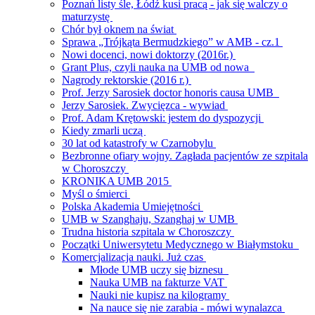
Poznań listy śle, Łódź kusi pracą - jak się walczy o
maturzystę
Chór był oknem na świat
Sprawa „Trójkąta Bermudzkiego” w AMB - cz.1
Nowi docenci, nowi doktorzy (2016r.)
Grant Plus, czyli nauka na UMB od nowa
Nagrody rektorskie (2016 r.)
Prof. Jerzy Sarosiek doctor honoris causa UMB
Jerzy Sarosiek. Zwycięzca - wywiad
Prof. Adam Krętowski: jestem do dyspozycji
Kiedy zmarli uczą
30 lat od katastrofy w Czarnobylu
Bezbronne ofiary wojny. Zagłada pacjentów ze szpitala
w Choroszczy
KRONIKA UMB 2015
Myśl o śmierci
Polska Akademia Umiejętności
UMB w Szanghaju, Szanghaj w UMB
Trudna historia szpitala w Choroszczy
Początki Uniwersytetu Medycznego w Białymstoku
Komercjalizacja nauki. Już czas
Młode UMB uczy się biznesu
Nauka UMB na fakturze VAT
Nauki nie kupisz na kilogramy
Na nauce się nie zarabia - mówi wynalazca