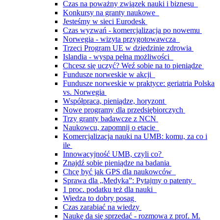
Czas na poważny związek nauki i biznesu
Konkursy na granty naukowe
Jesteśmy w sieci Eurodesk
Czas wyzwań - komercjalizacja po nowemu
Norwegia - wizyta przygotowawcza
Trzeci Program UE w dziedzinie zdrowia
Islandia - wyspa pełna możliwości
Chcesz się uczyć? Weź sobie na to pieniądze
Fundusze norweskie w akcji
Fundusze norweskie w praktyce: geriatria Polska
vs. Norwegia
Współpraca, pieniądze, horyzont
Nowe programy dla przedsiębiorczych
Trzy granty badawcze z NCN
Naukowcu, zapomnij o etacie
Komercjalizacja nauki na UMB: komu, za co i
ile
Innowacyjność UMB, czyli co?
Znajdź sobie pieniądze na badania
Chcę być jak GPS dla naukowców
Sprawa dla „Medyka”: Pytajmy o patenty
1 proc. podatku też dla nauki
Wiedza to dobry posag
Czas zarabiać na wiedzy
Naukę da się sprzedać - rozmowa z prof. M.