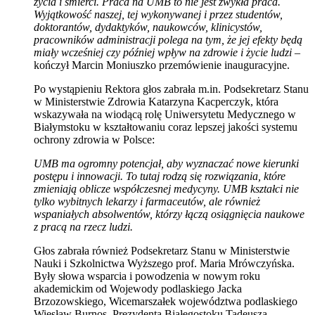
życia i śmierci. Praca na UMB to nie jest zwykła praca.
Wyjątkowość naszej, tej wykonywanej i przez studentów,
doktorantów, dydaktyków, naukowców, klinicystów,
pracowników administracji polega na tym, że jej efekty będą
miały wcześniej czy później wpływ na zdrowie i życie ludzi
–
kończył Marcin Moniuszko przemówienie inauguracyjne.
Po wystąpieniu Rektora głos zabrała m.in. Podsekretarz Stanu
w Ministerstwie Zdrowia Katarzyna Kacperczyk, która
wskazywała na wiodącą rolę Uniwersytetu Medycznego w
Białymstoku w kształtowaniu coraz lepszej jakości systemu
ochrony zdrowia w Polsce:
UMB ma ogromny potencjał, aby wyznaczać nowe kierunki
postępu i innowacji. To tutaj rodzą się rozwiązania, które
zmieniają oblicze współczesnej medycyny. UMB kształci nie
tylko wybitnych lekarzy i farmaceutów, ale również
wspaniałych absolwentów, którzy łączą osiągnięcia naukowe
z pracą na rzecz ludzi.
Głos zabrała również Podsekretarz Stanu w Ministerstwie
Nauki i Szkolnictwa Wyższego prof. Maria Mrówczyńska.
Były słowa wsparcia i powodzenia w nowym roku
akademickim od Wojewody podlaskiego Jacka
Brzozowskiego, Wicemarszałek województwa podlaskiego
Wiesław Burnos, Prezydenta Białegostoku Tadeusza