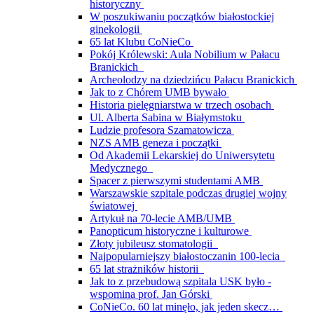
historyczny
W poszukiwaniu początków białostockiej
ginekologii
65 lat Klubu CoNieCo
Pokój Królewski: Aula Nobilium w Pałacu
Branickich
Archeolodzy na dziedzińcu Pałacu Branickich
Jak to z Chórem UMB bywało
Historia pielęgniarstwa w trzech osobach
Ul. Alberta Sabina w Białymstoku
Ludzie profesora Szamatowicza
NZS AMB geneza i początki
Od Akademii Lekarskiej do Uniwersytetu
Medycznego
Spacer z pierwszymi studentami AMB
Warszawskie szpitale podczas drugiej wojny
światowej
Artykuł na 70-lecie AMB/UMB
Panopticum historyczne i kulturowe
Złoty jubileusz stomatologii
Najpopularniejszy białostoczanin 100-lecia
65 lat strażników historii
Jak to z przebudową szpitala USK było -
wspomina prof. Jan Górski
CoNieCo. 60 lat minęło, jak jeden skecz…