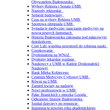
Obywatelem Białegostoku
Wybory Rektora i Senatu UMB
Nagrody rektorskie
Semestr budowlany
Czas na wybory Rektora UMB
Sportowa olimpiada UMB
Symulacje medyczne: nauczanie medycyny na
nowoczesnych fantomach
Historia Białegostoku zakopana pod pałacowym
dziedzińcem
Core Lab: wspólna przestrzeń do robienia nauki
Czepkowanie
Dyplomatoria na WNoZ
Dyplomy lekarskie rozdane
Naukowcy z UMB w Radzie Doskonałości
Naukowej
Bank Mleka Kobiecego
Centrum Medycyny Cyfrowej UMB
Równi na UMB
Zamień kwiaty na nadzieję
Nowi profesorowie w UMB
Pałac Branickich z pinezką Googla
Odkopując historię Białegostoku
Szpital dziecięcy po remoncie
Inauguracja nowego roku akademickiego