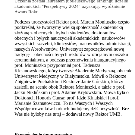
Uczelnia została laureatem jubileuszowego rankingu uczelni
akademickich "Perspektywy 2024" uzyskując wyróżnienie
Awans Roku.
Podczas uroczystości Rektor prof. Marcin Moniuszko często
podkreślał, że tworzymy wielką społeczność akademicką
złożoną z obecnych i byłych studentów, doktorantów,
obecnych i byłych nauczycieli akademickich, naukowców
wszystkich szczebli, klinicystów, pracowników administracji,
naszych Absolwentów. Uniwersytet zapoczątkował nową
tradycję – obecności byłych rektorów w oficjalnym orszaku
ceremonialnym, a podczas przemówienia inauguracyjnego
prof. Moniuszko przypomniał prof. Tadeusza
Kielanowskiego, który tworzył Akademię Medyczną, obecnie
Uniwersytet Medyczny w Białymstoku. Mówił o Rektorze
Zbigniewie Puchalskim i Rektorze Janie Górskim, którzy
zasiedli na scenie obok Rektora Moniuszki, a także o prof.
Jacku Niklińskim i prof. Adamie Krętowskim. Mowa była o
Doktorach Honoris Causa: prof. Idzie Kinalskiej i prof.
Marianie Szamatowiczu. To na Waszych i Waszych
Współpracowników barkach budujemy dziś przyszłość. Bez
Was nie byłoby nas tutaj – dodawał nowy Rektor UMB.
Przemówienie inauguracyjne