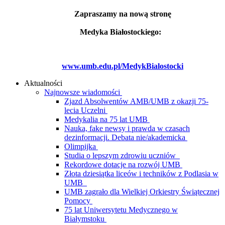
Zapraszamy na nową stronę
Medyka Białostockiego:
www.umb.edu.pl/MedykBialostocki
Aktualności
Najnowsze wiadomości
Zjazd Absolwentów AMB/UMB z okazji 75-
lecia Uczelni
Medykalia na 75 lat UMB
Nauka, fake newsy i prawda w czasach
dezinformacji. Debata nie/akademicka
Olimpijka
Studia o lepszym zdrowiu uczniów
Rekordowe dotacje na rozwój UMB
Złota dziesiątka liceów i techników z Podlasia w
UMB
UMB zagrało dla Wielkiej Orkiestry Świątecznej
Pomocy
75 lat Uniwersytetu Medycznego w
Białymstoku