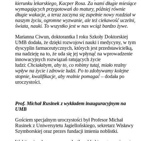
kierunku lekarskiego, Kacper Rosa. Za nami długie miesiące
wymagających przygotowań do matury, później równie
długie wakacje, a teraz zaczyna się zupełnie nowy rozdział w
naszym życiu, ogromne wyzwanie, ale też ciekawość uczelni,
świata, nauki. To wszystko jest w nas wciąż bardzo żywe.
Marianna Ciwun, doktorantka I roku Szkoły Doktorskiej
UMB dodała, że dzięki rozwojowi nauki i medycyny, w tym
dyscyplin farmaceutycznych, których jest przedstawicielką,
ma nadzieję na to, że uda się jej wpłynąć na wprowadzenie
innowacyjnych rozwiązań ratujących życie
ludzi:
Chciałabym, aby to, co robimy tutaj, miało realny
wpływ na życie i zdrowie ludzi. Po to zdobywamy kolejne
stopnie, kwalifikacje, aby realnie pomagać
– dodała po
uroczystości.
Prof. Michał Rusinek z wykładem inauguracyjnym na
UMB
Gościem specjalnym uroczystości był Profesor Michał
Rusinek z Uniwersytetu Jagiellońskiego, sekretarz Wisławy
Szymborskiej oraz prezes fundacji imienia noblistki.