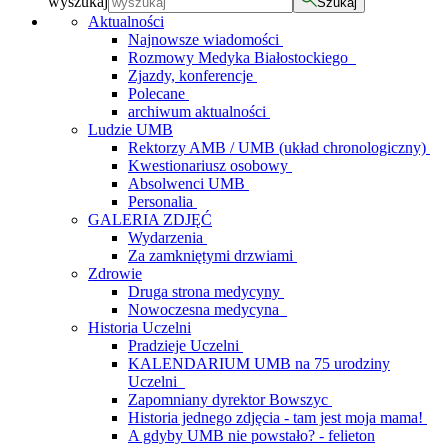
wyszukaj
Szukaj
Aktualności
Najnowsze wiadomości
Rozmowy Medyka Białostockiego
Zjazdy, konferencje
Polecane
archiwum aktualności
Ludzie UMB
Rektorzy AMB / UMB (układ chronologiczny)
Kwestionariusz osobowy
Absolwenci UMB
Personalia
GALERIA ZDJĘĆ
Wydarzenia
Za zamkniętymi drzwiami
Zdrowie
Druga strona medycyny
Nowoczesna medycyna
Historia Uczelni
Pradzieje Uczelni
KALENDARIUM UMB na 75 urodziny
Uczelni
Zapomniany dyrektor Bowszyc
Historia jednego zdjęcia - tam jest moja mama!
A gdyby UMB nie powstało? - felieton