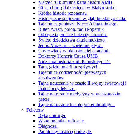
Marzec ‘68: smutna karta historii AMB
60 lat chirurgii dziecięcej w Białymstoku
Krótka historia rezonansu
Historyczne spojrzenie w głąb ludzkiego ciała
Tajemnica geniuszu Niccoló Paganiniego
Ruten /west/, polon, rad i kopernik
Odkryte tajemnice ludzkiej komórki
Święto dziedzictwa akademickiego
Jedno Muzeum – wiele inicjatyw
Chyrowiacy w białostockiej akademii
Doktorzy Honoris Causa UMB
Nieznana historia z ul. Kilińskiego 15
Tam, gdzie umarli uczą żywych
Tajemnice codzienności pierwszych
absolwentów
Tajne nauczanie w czasie II wojny światowej i
białostoccy lekarze
Tajne nauczanie medycyny w warszawskim
getcie
Tajne nauczanie histologii i embriologii
Felietony
Ręką chirurga
Wspomnienia i refleksje
Diagnoza
Paradoksy historią podszyte