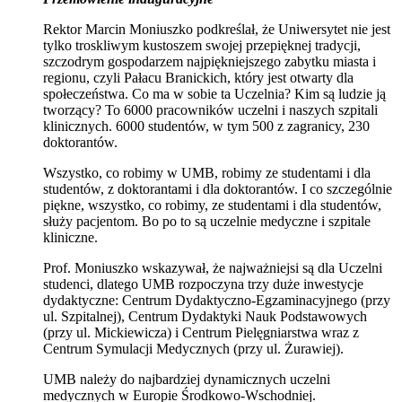
Rektor Marcin Moniuszko podkreślał, że Uniwersytet nie jest
tylko troskliwym kustoszem swojej przepięknej tradycji,
szczodrym gospodarzem najpiękniejszego zabytku miasta i
regionu, czyli Pałacu Branickich, który jest otwarty dla
społeczeństwa. Co ma w sobie ta Uczelnia? Kim są ludzie ją
tworzący? To 6000 pracowników uczelni i naszych szpitali
klinicznych. 6000 studentów, w tym 500 z zagranicy, 230
doktorantów.
Wszystko, co robimy w UMB, robimy ze studentami i dla
studentów, z doktorantami i dla doktorantów. I co szczególnie
piękne, wszystko, co robimy, ze studentami i dla studentów,
służy pacjentom. Bo po to są uczelnie medyczne i szpitale
kliniczne.
Prof. Moniuszko wskazywał, że najważniejsi są dla Uczelni
studenci, dlatego UMB rozpoczyna trzy duże inwestycje
dydaktyczne: Centrum Dydaktyczno-Egzaminacyjnego (przy
ul. Szpitalnej), Centrum Dydaktyki Nauk Podstawowych
(przy ul. Mickiewicza) i Centrum Pielęgniarstwa wraz z
Centrum Symulacji Medycznych (przy ul. Żurawiej).
UMB należy do najbardziej dynamicznych uczelni
medycznych w Europie Środkowo-Wschodniej.