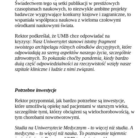
Świadectwem tego są setki publikacji w prestiżowych
czasopismach naukowych, to niezwykle ambitne projekty
badawcze wygrywające konkursy krajowe i zagraniczne, to
wspaniała współpraca naukowa z wieloma czołowymi
ośrodkami naukowymi świata.
Rektor podkreślał, że UMB chce odpowiadać na
kryzysy:
Nasz Uniwersytet stanowi istotny fragment
swoistego archipelagu różnych ośrodków decyzyjnych, które
odpowiadają za szereg aspektów naszego życia, szczególnie
zdrowotnych. To pokazała choćby pandemia, kiedy bardzo
dużą część odpowiedzialności za rzeczywistość wzięły nasze
szpitale kliniczne i ludzie z nimi związani.
Potrzebne inwestycje
Rektor przypomniał, jak bardzo potrzebne są inwestycje,
które umożliwią opiekę nad pacjentami w starszym wieku,
szczególnie tymi, którzy obciążeni są wielochorobowością, w
tym chorobami nowotworowymi.
Studia na Uniwersytecie Medycznym - to więcej niż studia. A
medycyna – to więcej niż nauka. To poznawanie tajemnic