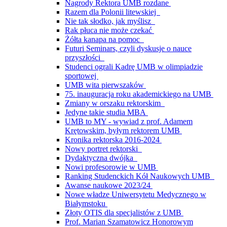
Nagrody Rektora UMB rozdane
Razem dla Polonii litewskiej
Nie tak słodko, jak myślisz
Rak płuca nie może czekać
Żółta kanapa na pomoc
Futuri Seminars, czyli dyskusje o nauce
przyszłości
Studenci ograli Kadrę UMB w olimpiadzie
sportowej
UMB wita pierwszaków
75. inauguracja roku akademickiego na UMB
Zmiany w orszaku rektorskim
Jedyne takie studia MBA
UMB to MY - wywiad z prof. Adamem
Krętowskim, byłym rektorem UMB
Kronika rektorska 2016-2024
Nowy portret rektorski
Dydaktyczna dwójka
Nowi profesorowie w UMB
Ranking Studenckich Kół Naukowych UMB
Awanse naukowe 2023/24
Nowe władze Uniwersytetu Medycznego w
Białymstoku
Złoty OTIS dla specjalistów z UMB
Prof. Marian Szamatowicz Honorowym