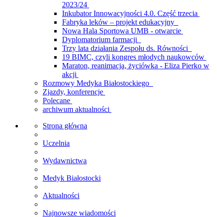
2023/24
Inkubator Innowacyjności 4.0. Część trzecia
Fabryka leków – projekt edukacyjny
Nowa Hala Sportowa UMB - otwarcie
Dyplomatorium farmacji
Trzy lata działania Zespołu ds. Równości
19 BIMC, czyli kongres młodych naukowców
Maraton, reanimacja, życiówka - Eliza Pierko w
akcji
Rozmowy Medyka Białostockiego
Zjazdy, konferencje
Polecane
archiwum aktualności
Strona główna
Uczelnia
Wydawnictwa
Medyk Białostocki
Aktualności
Najnowsze wiadomości