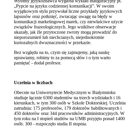
Wybitny językoznawca wygłosił wykład inauguracyjny pt.
„Pypcie na języku codziennej komunikacji”. W swoim
wyjątkowym stylu przywołał liczne przykłady językowych
lapsusów oraz potknięć, zwracając uwagę na błędy w
komunikacji marketingowej marek, czy niewłaściwe użycie
związków frazeologicznych. Jego wnikliwe obserwacje
ukazały, jak źle przytoczone zwroty mogą prowadzić do
nieporozumień lub niechcianych, niejednokrotnie
kuriozalnych dwuznaczności w przekazie.
Bez względu na to, czym się zajmujemy, jaką naukę
uprawiamy, robimy to za pomocą słów i o tym warto
pamiętać - dodał profesor.
Uczelnia w liczbach
Obecnie na Uniwersytecie Medycznym w Białymstoku
studiuje łącznie 6300 studentów na trzech wydziałach i 16
kierunkach, w tym 300 osób w Szkole Doktorskiej. Uczelnia
zatrudnia: 175 profesorów, 179 doktorów habilitowanych i
450 doktorów oraz 344 pracowników administracyjnych. W
tym roku na I stopień studiów na UMB przyjęto ponad 1400
osób. 300 - rozpoczęło studia II stopnia.