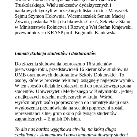
Truskolaskiego. Wielu sukcesów dydaktycznych i
naukowych życzyli w przesłanych listach m.in.: Marszałek
Sejmu Szymon Hołownia, Wicemarszałek Senatu Maciej
Żywno, posłanka Alicja Łebkowska-Gołaś, Sekretarz Stanu
w Ministerstwie Rolnictwa i Rozwoju Wsi Stefan Krajewski,
przewodnicząca KRASP prof. Bogumiła Kaniewska.
Immatrykulacja studentów i doktorantów
Do złożenia ślubowania poproszono 16 studentów
pierwszego roku, przedstawicieli 16 kierunków studiów na
UMB oraz nowych doktorantów Szkoły Doktorskiej. To
osoby, które w procesie rekrutacji osiągnęły najlepsze wyniki.
W ten sposób oficjalnie dołączyli oni do prestiżowego grona
studentów Uniwersytetu Medycznego w Białymstoku, jednej
z najlepszych uczelni medycznych w kraju. Wśród
wyróżnionych osób (poproszonych do immatrykulacji oraz
wygłoszenia przemówienia na scenie) poproszeni zostali
reprezentanci silnej grup około pół tysiąca studentów
zagranicznych – English Division.
To dla nas bardzo wyjątkowa chwila, na którą długo
czekaliśmy - skomentował nowo immatrykulowany student