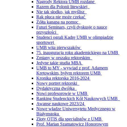
Nagrody Rektora UMB rozdane
Razem dla Polonii litewskiej
Nie tak słodko, jak myślisz
Rak płuca nie może czekać
Żółta kanapa na pomoc
Futuri Seminars, czyli dyskusje o nauce
przyszłości
Studenci ograli Kadrę UMB w olimpiadzie
sportowej
UMB wita pierwszaków
75. inauguracja roku akademickiego na UMB
Zmiany w orszaku rektorskim
Jedyne takie studia MBA
UMB to MY - wywiad z prof. Adamem
Krętowskim, byłym rektorem UMB
Kronika rektorska 2016-2024
Nowy portret rektorski
Dydaktyczna dwójka
Nowi profesorowie w UMB
Ranking Studenckich Kół Naukowych UMB
Awanse naukowe 2023/24
Nowe władze Uniwersytetu Medycznego w
Białymstoku
Złoty OTIS dla specjalistów z UMB
Prof. Marian Szamatowicz Honorowym