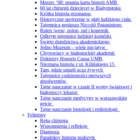
Marzec ‘68: smutna karta historii AMB
60 lat chirurgii dziecięcej w Białymstoku
Krótka historia rezonansu
Historyczne spojrzenie w głąb ludzkiego ciała
Tajemnica geniuszu Niccoló Paganiniego
Ruten /west/, polon, rad i kopernik
Odkryte tajemnice ludzkiej komórki
Święto dziedzictwa akademickiego
Jedno Muzeum – wiele inicjatyw
Chyrowiacy w białostockiej akademii
Doktorzy Honoris Causa UMB
Nieznana historia z ul. Kilińskiego 15
Tam, gdzie umarli uczą żywych
Tajemnice codzienności pierwszych
absolwentów
Tajne nauczanie w czasie II wojny światowej i
białostoccy lekarze
Tajne nauczanie medycyny w warszawskim
getcie
Tajne nauczanie histologii i embriologii
Felietony
Ręką chirurga
Wspomnienia i refleksje
Diagnoza
Paradoksy historią podszyte