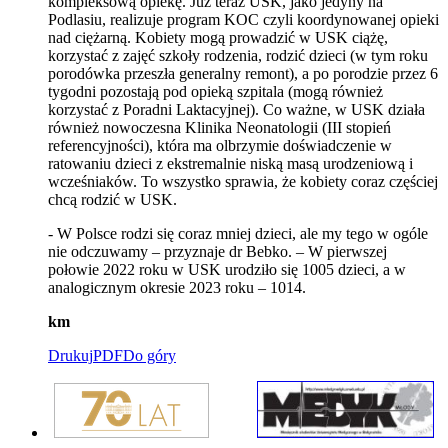
kompleksową opiekę. Już teraz USK, jako jedyny na
Podlasiu, realizuje program KOC czyli koordynowanej opieki
nad ciężarną. Kobiety mogą prowadzić w USK ciążę,
korzystać z zajęć szkoły rodzenia, rodzić dzieci (w tym roku
porodówka przeszła generalny remont), a po porodzie przez 6
tygodni pozostają pod opieką szpitala (mogą również
korzystać z Poradni Laktacyjnej). Co ważne, w USK działa
również nowoczesna Klinika Neonatologii (III stopień
referencyjności), która ma olbrzymie doświadczenie w
ratowaniu dzieci z ekstremalnie niską masą urodzeniową i
wcześniaków. To wszystko sprawia, że kobiety coraz częściej
chcą rodzić w USK.
- W Polsce rodzi się coraz mniej dzieci, ale my tego w ogóle
nie odczuwamy – przyznaje dr Bebko. – W pierwszej
połowie 2022 roku w USK urodziło się 1005 dzieci, a w
analogicznym okresie 2023 roku – 1014.
km
Drukuj
PDF
Do góry