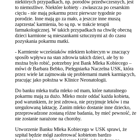
niektórych przypadkach, np. porodów przedwczesnych, jest
to niemożliwe. Niektóre kobiety - zwłaszcza po cesarskim
cięciu - nie mają pokarmu przez pierwsze tygodnie po
porodzie. Inne mają go za mało, a jeszcze inne muszą
zaprzestać karmienia, bo są np. w trakcie terapii
farmakologicznej. W takich przypadkach na chwilę obecną
dzieci karmione są mieszankami sztucznymi aż do czasu
pozyskania pokarmu matki.
- Karmienie wcześniaków mlekiem kobiecym w znaczący
sposób wpływa na stan zdrowia takich dzieci, ale by to
można było robić, potrzebny jest Bank Mleka Kobiecego –
mówi dr Barbara Bebko, Pielęgniarka Naczelna USK, która
przez wiele lat zajmowała się problemami matek karmiących,
pracując jako położna w Klinice Neonatologii.
Do banku mleka trafia mleko od mam, które naturalnego
pokarmu mają za dużo. Mleko może oddać każda kobieta,
pod warunkiem, że jest zdrowa, nie przyjmuje leków i ma
uregulowaną laktację. Zanim mleko dostanie inne dziecko,
przeprowadzone zostaną różne badania, by mieć pewność, że
nie zostanie narażone na choroby.
Utworzenie Banku Mleka Kobiecego w USK sprawi, że
szpital będzie mógł zaoferować kobietom bardzo