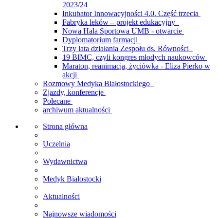
2023/24
Inkubator Innowacyjności 4.0. Część trzecia
Fabryka leków – projekt edukacyjny
Nowa Hala Sportowa UMB - otwarcie
Dyplomatorium farmacji
Trzy lata działania Zespołu ds. Równości
19 BIMC, czyli kongres młodych naukowców
Maraton, reanimacja, życiówka - Eliza Pierko w
akcji
Rozmowy Medyka Białostockiego
Zjazdy, konferencje
Polecane
archiwum aktualności
Strona główna
Uczelnia
Wydawnictwa
Medyk Białostocki
Aktualności
Najnowsze wiadomości