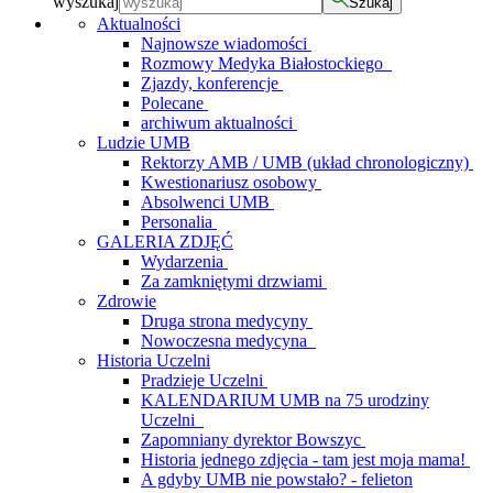
wyszukaj
Szukaj
Aktualności
Najnowsze wiadomości
Rozmowy Medyka Białostockiego
Zjazdy, konferencje
Polecane
archiwum aktualności
Ludzie UMB
Rektorzy AMB / UMB (układ chronologiczny)
Kwestionariusz osobowy
Absolwenci UMB
Personalia
GALERIA ZDJĘĆ
Wydarzenia
Za zamkniętymi drzwiami
Zdrowie
Druga strona medycyny
Nowoczesna medycyna
Historia Uczelni
Pradzieje Uczelni
KALENDARIUM UMB na 75 urodziny
Uczelni
Zapomniany dyrektor Bowszyc
Historia jednego zdjęcia - tam jest moja mama!
A gdyby UMB nie powstało? - felieton