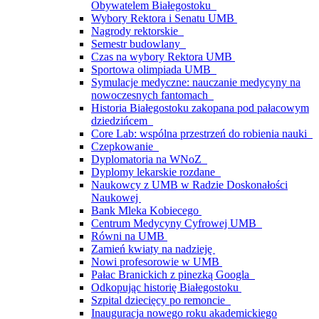
Obywatelem Białegostoku
Wybory Rektora i Senatu UMB
Nagrody rektorskie
Semestr budowlany
Czas na wybory Rektora UMB
Sportowa olimpiada UMB
Symulacje medyczne: nauczanie medycyny na
nowoczesnych fantomach
Historia Białegostoku zakopana pod pałacowym
dziedzińcem
Core Lab: wspólna przestrzeń do robienia nauki
Czepkowanie
Dyplomatoria na WNoZ
Dyplomy lekarskie rozdane
Naukowcy z UMB w Radzie Doskonałości
Naukowej
Bank Mleka Kobiecego
Centrum Medycyny Cyfrowej UMB
Równi na UMB
Zamień kwiaty na nadzieję
Nowi profesorowie w UMB
Pałac Branickich z pinezką Googla
Odkopując historię Białegostoku
Szpital dziecięcy po remoncie
Inauguracja nowego roku akademickiego