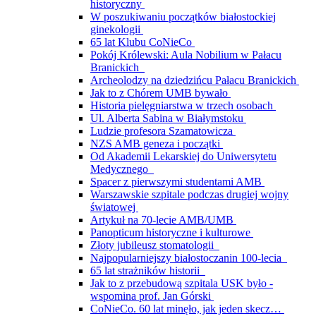
historyczny
W poszukiwaniu początków białostockiej
ginekologii
65 lat Klubu CoNieCo
Pokój Królewski: Aula Nobilium w Pałacu
Branickich
Archeolodzy na dziedzińcu Pałacu Branickich
Jak to z Chórem UMB bywało
Historia pielęgniarstwa w trzech osobach
Ul. Alberta Sabina w Białymstoku
Ludzie profesora Szamatowicza
NZS AMB geneza i początki
Od Akademii Lekarskiej do Uniwersytetu
Medycznego
Spacer z pierwszymi studentami AMB
Warszawskie szpitale podczas drugiej wojny
światowej
Artykuł na 70-lecie AMB/UMB
Panopticum historyczne i kulturowe
Złoty jubileusz stomatologii
Najpopularniejszy białostoczanin 100-lecia
65 lat strażników historii
Jak to z przebudową szpitala USK było -
wspomina prof. Jan Górski
CoNieCo. 60 lat minęło, jak jeden skecz…