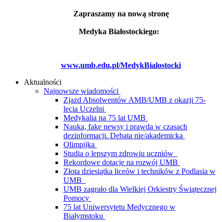
Zapraszamy na nową stronę
Medyka Białostockiego:
www.umb.edu.pl/MedykBialostocki
Aktualności
Najnowsze wiadomości
Zjazd Absolwentów AMB/UMB z okazji 75-
lecia Uczelni
Medykalia na 75 lat UMB
Nauka, fake newsy i prawda w czasach
dezinformacji. Debata nie/akademicka
Olimpijka
Studia o lepszym zdrowiu uczniów
Rekordowe dotacje na rozwój UMB
Złota dziesiątka liceów i techników z Podlasia w
UMB
UMB zagrało dla Wielkiej Orkiestry Świątecznej
Pomocy
75 lat Uniwersytetu Medycznego w
Białymstoku