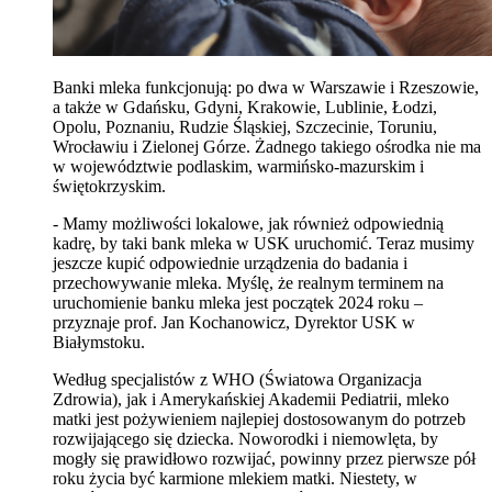
Banki mleka funkcjonują: po dwa w Warszawie i Rzeszowie,
a także w Gdańsku, Gdyni, Krakowie, Lublinie, Łodzi,
Opolu, Poznaniu, Rudzie Śląskiej, Szczecinie, Toruniu,
Wrocławiu i Zielonej Górze. Żadnego takiego ośrodka nie ma
w województwie podlaskim, warmińsko-mazurskim i
świętokrzyskim.
- Mamy możliwości lokalowe, jak również odpowiednią
kadrę, by taki bank mleka w USK uruchomić. Teraz musimy
jeszcze kupić odpowiednie urządzenia do badania i
przechowywanie mleka. Myślę, że realnym terminem na
uruchomienie banku mleka jest początek 2024 roku –
przyznaje prof. Jan Kochanowicz, Dyrektor USK w
Białymstoku.
Według specjalistów z WHO (Światowa Organizacja
Zdrowia), jak i Amerykańskiej Akademii Pediatrii, mleko
matki jest pożywieniem najlepiej dostosowanym do potrzeb
rozwijającego się dziecka. Noworodki i niemowlęta, by
mogły się prawidłowo rozwijać, powinny przez pierwsze pół
roku życia być karmione mlekiem matki. Niestety, w