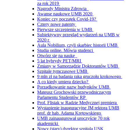
za rok 2019
Nagrody Ministra Zdrowia
Awanse naukowe UMB 2020
Koniec czy początek Covid-19?
Cztery nowe patenty
Pierwsze szczepienia w UMB
Subiektywny przegląd wydarzeń na UMB w
2020 r
Aula Nobilium, czyli skarbiec historii UMB
Studia online. Mówią studenci
Otwórz się na naukę
5 lat hybrydy PET/MRI
Zmiany w Samorządzie Doktorantów UMB
Szpitale tymczasowe UMB
9 mln zł na badania raka gruczołu krokowego
A co kiedy umiera dziecko?
Porządkowanie nazw budynków UMB
Mateusz Grochowski przewodniczącym
Parlamentu Studentów RP
Prof. Flisiak w Radzie Medycznej premiera
Wystąpienie inauguracyjne JM rektora UMB
prof. dr hab. Adama Krętowskiego
UMB zainaugurował uroczyście 70 rok
akademicki
Nowy (stary) dyrektor szpitala USK