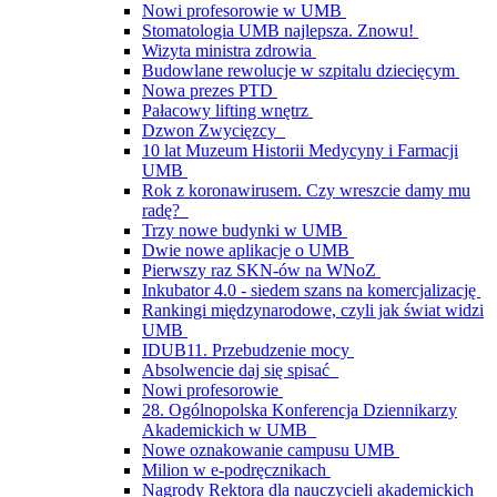
Nowi profesorowie w UMB
Stomatologia UMB najlepsza. Znowu!
Wizyta ministra zdrowia
Budowlane rewolucje w szpitalu dziecięcym
Nowa prezes PTD
Pałacowy lifting wnętrz
Dzwon Zwycięzcy
10 lat Muzeum Historii Medycyny i Farmacji
UMB
Rok z koronawirusem. Czy wreszcie damy mu
radę?
Trzy nowe budynki w UMB
Dwie nowe aplikacje o UMB
Pierwszy raz SKN-ów na WNoZ
Inkubator 4.0 - siedem szans na komercjalizację
Rankingi międzynarodowe, czyli jak świat widzi
UMB
IDUB11. Przebudzenie mocy
Absolwencie daj się spisać
Nowi profesorowie
28. Ogólnopolska Konferencja Dziennikarzy
Akademickich w UMB
Nowe oznakowanie campusu UMB
Milion w e-podręcznikach
Nagrody Rektora dla nauczycieli akademickich