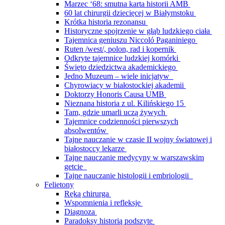
Marzec ‘68: smutna karta historii AMB
60 lat chirurgii dziecięcej w Białymstoku
Krótka historia rezonansu
Historyczne spojrzenie w głąb ludzkiego ciała
Tajemnica geniuszu Niccoló Paganiniego
Ruten /west/, polon, rad i kopernik
Odkryte tajemnice ludzkiej komórki
Święto dziedzictwa akademickiego
Jedno Muzeum – wiele inicjatyw
Chyrowiacy w białostockiej akademii
Doktorzy Honoris Causa UMB
Nieznana historia z ul. Kilińskiego 15
Tam, gdzie umarli uczą żywych
Tajemnice codzienności pierwszych
absolwentów
Tajne nauczanie w czasie II wojny światowej i
białostoccy lekarze
Tajne nauczanie medycyny w warszawskim
getcie
Tajne nauczanie histologii i embriologii
Felietony
Ręką chirurga
Wspomnienia i refleksje
Diagnoza
Paradoksy historią podszyte