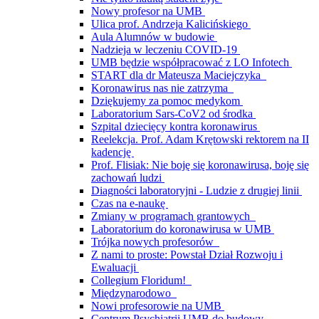
Nowy profesor na UMB
Ulica prof. Andrzeja Kalicińskiego
Aula Alumnów w budowie
Nadzieja w leczeniu COVID-19
UMB będzie współpracować z LO Infotech
START dla dr Mateusza Maciejczyka
Koronawirus nas nie zatrzyma
Dziękujemy za pomoc medykom
Laboratorium Sars-CoV2 od środka
Szpital dziecięcy kontra koronawirus
Reelekcja. Prof. Adam Krętowski rektorem na II
kadencję
Prof. Flisiak: Nie boję się koronawirusa, boję się
zachowań ludzi
Diagności laboratoryjni - Ludzie z drugiej linii
Czas na e-naukę
Zmiany w programach grantowych
Laboratorium do koronawirusa w UMB
Trójka nowych profesorów
Z nami to proste: Powstał Dział Rozwoju i
Ewaluacji
Collegium Floridum!
Międzynarodowo
Nowi profesorowie na UMB
Centrum Psychiatrii UMB do budowy