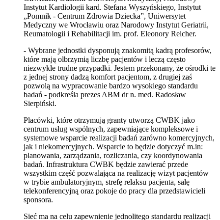
Instytut Kardiologii kard. Stefana Wyszyńskiego, Instytut
„Pomnik - Centrum Zdrowia Dziecka”, Uniwersytet
Medyczny we Wrocławiu oraz Narodowy Instytut Geriatrii,
Reumatologii i Rehabilitacji im. prof. Eleonory Reicher.
- Wybrane jednostki dysponują znakomitą kadrą profesorów,
które mają olbrzymią liczbę pacjentów i leczą często
niezwykle trudne przypadki. Jestem przekonany, że ośrodki te
z jednej strony dadzą komfort pacjentom, z drugiej zaś
pozwolą na wypracowanie bardzo wysokiego standardu
badań
-
podkreśla prezes ABM dr n. med. Radosław
Sierpiński.
Placówki, które otrzymują granty utworzą CWBK jako
centrum usług wspólnych, zapewniające kompleksowe i
systemowe wsparcie realizacji badań zarówno komercyjnych,
jak i niekomercyjnych. Wsparcie to będzie dotyczyć m.in:
planowania, zarządzania, rozliczania, czy koordynowania
badań. Infrastruktura CWBK będzie zawierać przede
wszystkim część pozwalająca na realizację wizyt pacjentów
w trybie ambulatoryjnym, strefę relaksu pacjenta, salę
telekonferencyjną oraz pokoje do pracy dla przedstawicieli
sponsora.
Sieć ma na celu zapewnienie jednolitego standardu realizacji