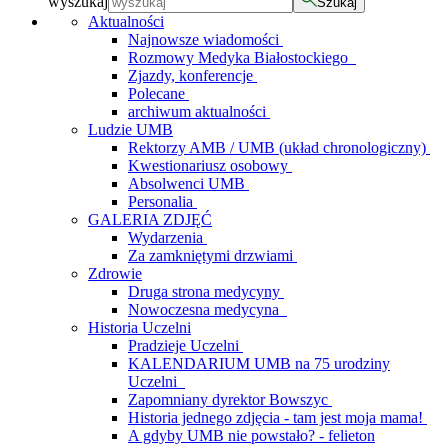
wyszukaj
Szukaj
Aktualności
Najnowsze wiadomości
Rozmowy Medyka Białostockiego
Zjazdy, konferencje
Polecane
archiwum aktualności
Ludzie UMB
Rektorzy AMB / UMB (układ chronologiczny)
Kwestionariusz osobowy
Absolwenci UMB
Personalia
GALERIA ZDJĘĆ
Wydarzenia
Za zamkniętymi drzwiami
Zdrowie
Druga strona medycyny
Nowoczesna medycyna
Historia Uczelni
Pradzieje Uczelni
KALENDARIUM UMB na 75 urodziny
Uczelni
Zapomniany dyrektor Bowszyc
Historia jednego zdjęcia - tam jest moja mama!
A gdyby UMB nie powstało? - felieton