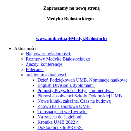
Zapraszamy na nową stronę
Medyka Białostockiego:
www.umb.edu.pl/MedykBialostocki
Aktualności
Najnowsze wiadomości
Rozmowy Medyka Białostockiego
Zjazdy, konferencje
Polecane
archiwum aktualności
Dzień Podziękowań UMB. Nominacje naukowe
English Division z dyplomami
Pomosty Przyszłości. Edycja numer dwa
Pierwsi absolwenci Szkoły Doktorskiej UMB
Nowe kliniki zakaźne. Czas na budowę
Znowu hala sportowa UMB
Transpacjenci we Lwowie
Na zajęcia do Jagiellonii
Kronika UMB 2022 r.
Doktoranci z ImPRESS