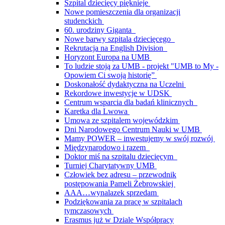
Szpital dziecięcy pięknieje
Nowe pomieszczenia dla organizacji
studenckich
60. urodziny Giganta
Nowe barwy szpitala dziecięcego
Rekrutacja na English Division
Horyzont Europa na UMB
To ludzie stoją za UMB - projekt "UMB to My -
Opowiem Ci swoją historię”
Doskonałość dydaktyczna na Uczelni
Rekordowe inwestycje w UDSK
Centrum wsparcia dla badań klinicznych
Karetka dla Lwowa
Umowa ze szpitalem wojewódzkim
Dni Narodowego Centrum Nauki w UMB
Mamy POWER – inwestujemy w swój rozwój
Międzynarodowo i razem
Doktor miś na szpitalu dziecięcym
Turniej Charytatywny UMB
Człowiek bez adresu – przewodnik
postępowania Pameli Żebrowskiej
AAA…wynalazek sprzedam
Podziękowania za pracę w szpitalach
tymczasowych
Erasmus już w Dziale Współpracy