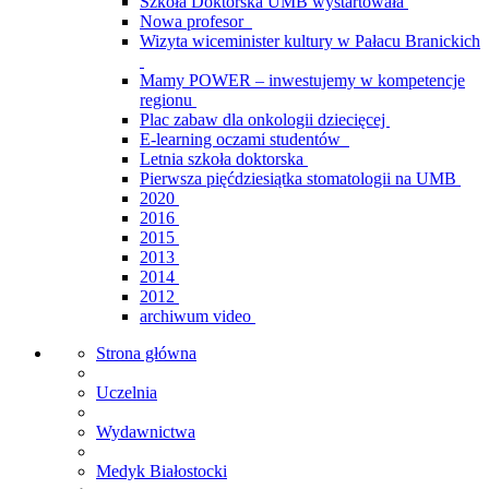
Szkoła Doktorska UMB wystartowała
Nowa profesor
Wizyta wiceminister kultury w Pałacu Branickich
Mamy POWER – inwestujemy w kompetencje
regionu
Plac zabaw dla onkologii dziecięcej
E-learning oczami studentów
Letnia szkoła doktorska
Pierwsza pięćdziesiątka stomatologii na UMB
2020
2016
2015
2013
2014
2012
archiwum video
Strona główna
Uczelnia
Wydawnictwa
Medyk Białostocki