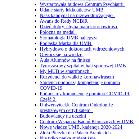
Wystartowała budowa Centrum Psychiatrii
Udane starty lekkoatletów UMB
Nasz kandydat na przewodniczącego
Awans do Rady NCBiR
Dzień dobry, chyba mam koronawirusa
Położna na medal
Stomatologia UMB najlepsza
Podlaska Marka dla UMB
Hybrydowo o doktoratach wdrożeniowych
Otwórz się na wiedzę
Aula Alumnów na finiszu
Tymczasowy szpital w hali sportowej UMB
My MUB w smartfonach
Rezydenci do walki z koronawirusem
Studenci podnoszą kompetencje pomimo
COVID-19
Podnosimy kompetencje pomimo COVID-19.
Część 2
Uniwersyteckie Centrum Onkologii z
prestiżowym certyfikatem
Budowlańcy na uczelni
Centrum Wsparcia Badań Klinicznych w UMB
Nowe władze UMB, kadencja 2020-2024
Złota Pinezka dla Pałacu Branickich
Nie tylko nauką student żyje