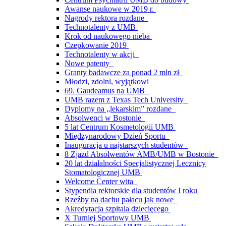
Awanse naukowe w 2019 r.
Nagrody rektora rozdane
Technotalenty z UMB
Krok od naukowego nieba
Czepkowanie 2019
Technotalenty w akcji
Nowe patenty
Granty badawcze za ponad 2 mln zł
Młodzi, zdolni, wyjątkowi
69. Gaudeamus na UMB
UMB razem z Texas Tech University
Dyplomy na „lekarskim” rozdane
Absolwenci w Bostonie
5 lat Centrum Kosmetologii UMB
Międzynarodowy Dzień Sportu
Inauguracja u najstarszych studentów
8 Zjazd Absolwentów AMB/UMB w Bostonie
20 lat działalności Specjalistycznej Lecznicy
Stomatologicznej UMB
Welcome Center wita
Stypendia rektorskie dla studentów I roku
Rzeźby na dachu pałacu jak nowe
Akredytacja szpitala dziecięcego
X Turniej Sportowy UMB