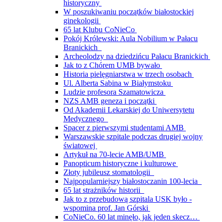
historyczny
W poszukiwaniu początków białostockiej
ginekologii
65 lat Klubu CoNieCo
Pokój Królewski: Aula Nobilium w Pałacu
Branickich
Archeolodzy na dziedzińcu Pałacu Branickich
Jak to z Chórem UMB bywało
Historia pielęgniarstwa w trzech osobach
Ul. Alberta Sabina w Białymstoku
Ludzie profesora Szamatowicza
NZS AMB geneza i początki
Od Akademii Lekarskiej do Uniwersytetu
Medycznego
Spacer z pierwszymi studentami AMB
Warszawskie szpitale podczas drugiej wojny
światowej
Artykuł na 70-lecie AMB/UMB
Panopticum historyczne i kulturowe
Złoty jubileusz stomatologii
Najpopularniejszy białostoczanin 100-lecia
65 lat strażników historii
Jak to z przebudową szpitala USK było -
wspomina prof. Jan Górski
CoNieCo. 60 lat minęło, jak jeden skecz…