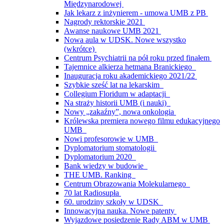
Międzynarodowej
Jak lekarz z inżynierem - umowa UMB z PB
Nagrody rektorskie 2021
Awanse naukowe UMB 2021
Nowa aula w UDSK. Nowe wszystko
(wkrótce)
Centrum Psychiatrii na pół roku przed finałem
Tajemnice alkierza hetmana Branickiego
Inauguracja roku akademickiego 2021/22
Szybkie sześć lat na lekarskim
Collegium Floridum w adaptacji
Na straży historii UMB (i nauki)
Nowy „zakaźny”, nowa onkologia
Królewska premiera nowego filmu edukacyjnego
UMB
Nowi profesorowie w UMB
Dyplomatorium stomatologii
Dyplomatorium 2020
Bank wiedzy w budowie
THE UMB. Ranking
Centrum Obrazowania Molekularnego
70 lat Radiosupła
60. urodziny szkoły w UDSK
Innowacyjna nauka. Nowe patenty
Wyjazdowe posiedzenie Rady ABM w UMB