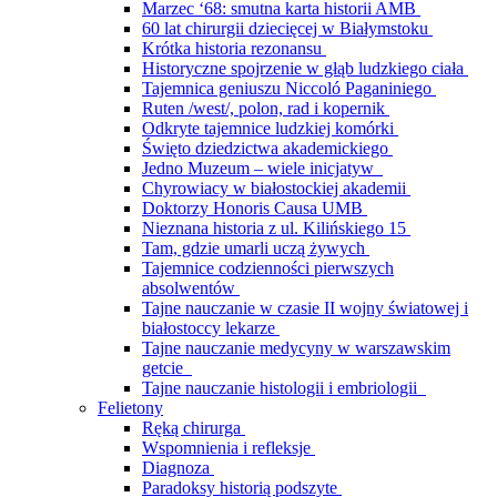
Marzec ‘68: smutna karta historii AMB
60 lat chirurgii dziecięcej w Białymstoku
Krótka historia rezonansu
Historyczne spojrzenie w głąb ludzkiego ciała
Tajemnica geniuszu Niccoló Paganiniego
Ruten /west/, polon, rad i kopernik
Odkryte tajemnice ludzkiej komórki
Święto dziedzictwa akademickiego
Jedno Muzeum – wiele inicjatyw
Chyrowiacy w białostockiej akademii
Doktorzy Honoris Causa UMB
Nieznana historia z ul. Kilińskiego 15
Tam, gdzie umarli uczą żywych
Tajemnice codzienności pierwszych
absolwentów
Tajne nauczanie w czasie II wojny światowej i
białostoccy lekarze
Tajne nauczanie medycyny w warszawskim
getcie
Tajne nauczanie histologii i embriologii
Felietony
Ręką chirurga
Wspomnienia i refleksje
Diagnoza
Paradoksy historią podszyte