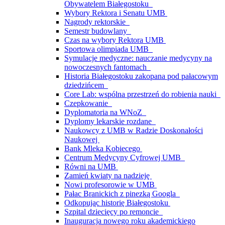
Obywatelem Białegostoku
Wybory Rektora i Senatu UMB
Nagrody rektorskie
Semestr budowlany
Czas na wybory Rektora UMB
Sportowa olimpiada UMB
Symulacje medyczne: nauczanie medycyny na
nowoczesnych fantomach
Historia Białegostoku zakopana pod pałacowym
dziedzińcem
Core Lab: wspólna przestrzeń do robienia nauki
Czepkowanie
Dyplomatoria na WNoZ
Dyplomy lekarskie rozdane
Naukowcy z UMB w Radzie Doskonałości
Naukowej
Bank Mleka Kobiecego
Centrum Medycyny Cyfrowej UMB
Równi na UMB
Zamień kwiaty na nadzieję
Nowi profesorowie w UMB
Pałac Branickich z pinezką Googla
Odkopując historię Białegostoku
Szpital dziecięcy po remoncie
Inauguracja nowego roku akademickiego