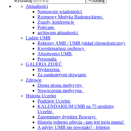
wyszukaj
Szukaj
Aktualności
Najnowsze wiadomości
Rozmowy Medyka Białostockiego
Zjazdy, konferencje
Polecane
archiwum aktualności
Ludzie UMB
Rektorzy AMB / UMB (układ chronologiczny)
Kwestionariusz osobowy
Absolwenci UMB
Personalia
GALERIA ZDJĘĆ
Wydarzenia
Za zamkniętymi drzwiami
Zdrowie
Druga strona medycyny
Nowoczesna medycyna
Historia Uczelni
Pradzieje Uczelni
KALENDARIUM UMB na 75 urodziny
Uczelni
Zapomniany dyrektor Bowszyc
Historia jednego zdjęcia - tam jest moja mama!
A gdyby UMB nie powstało? - felieton