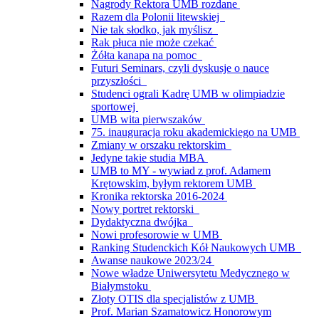
Nagrody Rektora UMB rozdane
Razem dla Polonii litewskiej
Nie tak słodko, jak myślisz
Rak płuca nie może czekać
Żółta kanapa na pomoc
Futuri Seminars, czyli dyskusje o nauce
przyszłości
Studenci ograli Kadrę UMB w olimpiadzie
sportowej
UMB wita pierwszaków
75. inauguracja roku akademickiego na UMB
Zmiany w orszaku rektorskim
Jedyne takie studia MBA
UMB to MY - wywiad z prof. Adamem
Krętowskim, byłym rektorem UMB
Kronika rektorska 2016-2024
Nowy portret rektorski
Dydaktyczna dwójka
Nowi profesorowie w UMB
Ranking Studenckich Kół Naukowych UMB
Awanse naukowe 2023/24
Nowe władze Uniwersytetu Medycznego w
Białymstoku
Złoty OTIS dla specjalistów z UMB
Prof. Marian Szamatowicz Honorowym