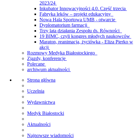
2023/24
Inkubator Innowacyjności 4.0. Część trzecia
Fabryka leków – projekt edukacyjny
Nowa Hala Sportowa UMB - otwarcie
Dyplomatorium farmacji
Trzy lata działania Zespołu ds. Równości
19 BIMC, czyli kongres młodych naukowców
Maraton, reanimacja, życiówka - Eliza Pierko w
akcji
Rozmowy Medyka Białostockiego
Zjazdy, konferencje
Polecane
archiwum aktualności
Strona główna
Uczelnia
Wydawnictwa
Medyk Białostocki
Aktualności
Najnowsze wiadomości