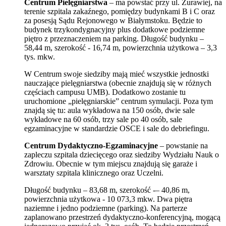
Centrum Pielęgniarstwa
– ma powstać
przy ul. Żurawiej, na
terenie szpitala zakaźnego, pomiędzy budynkami B i C oraz
za posesją Sądu Rejonowego w Białymstoku. Będzie to
budynek trzykondygnacyjny plus dodatkowe podziemne
piętro z przeznaczeniem na parking. Długość budynku
–
58,44 m, szerokość - 16,74 m, powierzchnia użytkowa – 3,3
tys. mkw.
W Centrum swoje siedziby mają mieć wszystkie jednostki
nauczające pielęgniarstwa (obecnie znajdują się w różnych
częściach campusu UMB). Dodatkowo zostanie tu
uruchomione „pielęgniarskie” centrum symulacji. Poza tym
znajdą się tu: aula wykładowa na 150 osób, dwie sale
wykładowe na 60 osób, trzy sale po 40 osób, sale
egzaminacyjne w standardzie OSCE i sale do debriefingu.
Centrum Dydaktyczno-Egzaminacyjne
– powstanie na
zapleczu
szpitala dziecięcego oraz siedziby Wydziału Nauk o
Zdrowiu.
Obecnie w tym miejscu znajdują się garaże i
warsztaty szpitala klinicznego oraz Uczelni.
Długość budynku – 83,68 m, szerokość -– 40,86 m,
powierzchnia użytkowa - 10 073,3 mkw. Dwa piętra
naziemne i jedno podziemne (parking).
Na parterze
zaplanowano przestrzeń dydaktyczno-konferencyjną, mogącą