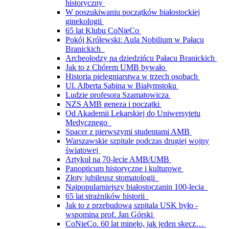
historyczny
W poszukiwaniu początków białostockiej
ginekologii
65 lat Klubu CoNieCo
Pokój Królewski: Aula Nobilium w Pałacu
Branickich
Archeolodzy na dziedzińcu Pałacu Branickich
Jak to z Chórem UMB bywało
Historia pielęgniarstwa w trzech osobach
Ul. Alberta Sabina w Białymstoku
Ludzie profesora Szamatowicza
NZS AMB geneza i początki
Od Akademii Lekarskiej do Uniwersytetu
Medycznego
Spacer z pierwszymi studentami AMB
Warszawskie szpitale podczas drugiej wojny
światowej
Artykuł na 70-lecie AMB/UMB
Panopticum historyczne i kulturowe
Złoty jubileusz stomatologii
Najpopularniejszy białostoczanin 100-lecia
65 lat strażników historii
Jak to z przebudową szpitala USK było -
wspomina prof. Jan Górski
CoNieCo. 60 lat minęło, jak jeden skecz…