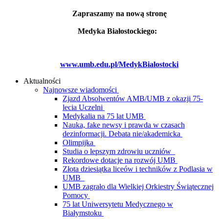
Zapraszamy na nową stronę
Medyka Białostockiego:
www.umb.edu.pl/MedykBialostocki
Aktualności
Najnowsze wiadomości
Zjazd Absolwentów AMB/UMB z okazji 75-
lecia Uczelni
Medykalia na 75 lat UMB
Nauka, fake newsy i prawda w czasach
dezinformacji. Debata nie/akademicka
Olimpijka
Studia o lepszym zdrowiu uczniów
Rekordowe dotacje na rozwój UMB
Złota dziesiątka liceów i techników z Podlasia w
UMB
UMB zagrało dla Wielkiej Orkiestry Świątecznej
Pomocy
75 lat Uniwersytetu Medycznego w
Białymstoku